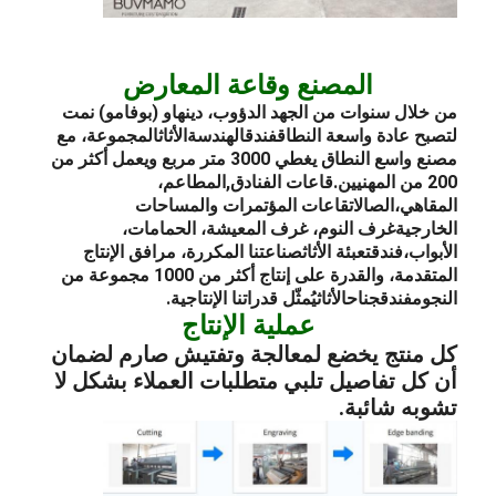
المصنع وقاعة المعارض
من خلال سنوات من الجهد الدؤوب، دينهاو (بوفامو) نمت
لتصبح عادة واسعة النطاق
فندق
الهندسة
الأثاث
المجموعة، مع
مصنع واسع النطاق يغطي 3000 متر مربع ويعمل أكثر من
200 من المهنيين.
قاعات الفنادق
,
المطاعم
،
المقاهي،
الصالات
قاعات المؤتمرات والمساحات
الخارجية
غرف النوم
، غرف المعيشة، الحمامات،
الأبواب،
فندق
تعبئة الأثاث
صناعتنا المكررة، مرافق الإنتاج
المتقدمة، والقدرة على إنتاج أكثر من 1000 مجموعة من
النجوم
فندق
جناح
الأثاث
يُمثّل قدراتنا الإنتاجية.
عملية الإنتاج
كل منتج يخضع لمعالجة وتفتيش صارم لضمان
أن كل تفاصيل تلبي متطلبات العملاء بشكل لا
تشوبه شائبة.