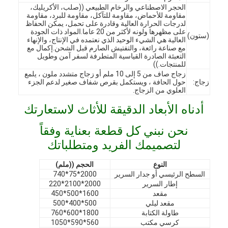
الحجر الاصطناعي والرخام الطبيعي ((صلب، الأكريليك،
مقاومة للأحماض، مقاومة للتآكل، مقاومة للبرد، مقاومة
لدرجات الحرارة العالية وقادرة على تحمل، يمكن الحفاظ
على مظهرها ولونه لأكثر من 20 عاما.المواد ذات الجودة
(ستون)
العالية هي الشيء الوحيد الذي نعتمده في الإنتاج، والإنهاء
مع صناعة رائعة، والتفتيش الصارم قبل الشحن.إكمال مع
التعبئة الصادرة القياسية المتطرفة لسفر آمن وطويل
للمنتجات.))
زجاج صاف من 5 إلى 10 ملم أو زجاج متشدد ملون ، يلمع
زجاج:
حول الحافة ، ويستكمل بقرص شفاف صغير لدعم الجزء
العلوي من الزجاج.
أدناه الأبعاد الدقيقة للأثاث لاستعارتك
نحن نبني كل قطعة بعناية وفقاً
لتصميمك الفريد ومتطلباتك
النوع
الحجم ((ملم)
الصفحة الرئيسية
السطح الرئيسي أو جدار السرير
2000*75*740
إطار السرير
2000*2100*220
المنتجات
مقعد
1600*500*450
مقعد ليلي
500*400*500
طاولة الكتابة
1800*600*760
فيديوهات
كرسي مكتب
560*590*1050