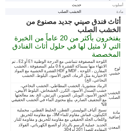
أسلوب
حديث
مادة
الخشب الصلب
أثاث فندق صيني جديد مصنوع من
الخشب الصلب
يفتخرون بأكثر من 20 عاماً من الخبرة
التي لا مثيل لها في حلول أثاث الفنادق
المخصصة
اللوحة المصفوفة تتماشى مع الدرجة الوطنية E1 أو E2 ، تم
الانتهاء منها بسماكة القشرة 0.6 ملم. المصفوفة ، الخشب
لوح
المقارن ، اللوحة ، MDF و HDF.القشرة الخشبية مع المواد
خشبي:
الاختيارية مثل الرماد، الجوز الأسود، البلوط، الخشب
النخاعي، الخ)
الرماد منشوريا، الخشب المطاطي، الخشب النخاعي،
خشب الصندل الأسود، الكرز، الخشخاش، البلوط الأبيض،
الخشب
الجوز الأسود، البوبلر، الصنوبر، البِرتش، الخ. بعد معالجتها
الصلب:
مع التجفيف الصارم، يبلغ محتوى الماء في الخشب الحقيقي
8%
نسيج: ألياف البوليستر، القطن، الخليط القطني، مخملية
مادة
الكينلون، قماش مقاوم للماء 3M، مع مقاومة للحريق
إضافية:
واللعاب.الجلد الحقيقي مع مقاومة للحريق و مقاومة للنار.
الحديد: عملية الرسم بالرذاذ أو الصبغ الكهربائي، الفولاذ
المعدن:
المقاوم للصدأ 201 أو 304.