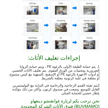
إجراءات تغليف الأثاث:
1. يتم حماية الطبقة الأولى بالرغوة PE ، ويتم حماية الزوايا
الضرورية بمحميات من الورق المقوى. يتم تغليف الأثاث الخشبي
أو أدوات الأجهزة بالرغوة PE أو الإسفنج ،المنتهية مع كيس منسوج،
أو مغلفة في علبة كرتونية مغلقة بالشريط.
2يتم تعبئة القمم الزجاجية والرخامية في البداية مع البوليستيرين
القابل للتوسع، وضعت في صندوق كرتون، وأكثر من ذلك مؤكدة
بإطار خشبي للحماية المثلى.
نحن نرحب بكم لزيارة غوانغتشو دينغهاو
(BUVMAMO) فندق الأثاث الشركة المحدودة