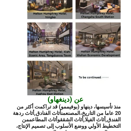
عن (دينغهاو)
منذ تأسيسها، دينهاو (بوفيممو) قد تراكمت أكثر من
20 عاما من التاريخ،
المصنع
من
أثاث الفنادق
,
أثاث ردهة
الفندق
,
أثاث الفيلا
,
أثاث الشقق
و
أثاث المطاعم
من
التخطيط الأولي ووضع الأسلوب إلى تصميم الإنتاج،