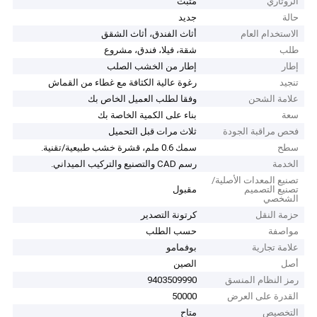
الروتاري
مُثَبَّت
حالة
جديد
الاستخدام العام
أثاث الفندق، أثاث الشقق
طلب
شقة، فيلا، فندق، مشروع
إطار
إطار من الخشب الصلب
تنجيد
رغوة عالية الكثافة مع غطاء من القماش
علامة الشحن
وفقا لطلب العميل الخاص بك
سعة
بناء على الكمية الخاصة بك
فحص مراقبة الجودة
ثلاث مرات قبل التحميل
سطح
سمك 0.6 ملم، قشرة خشب طبيعية/تقنية.
الخدمة
رسم CAD والتصنيع والتركيب الميداني.
تصنيع المعدات الأصلية/
تصنيع التصميم
مقبول
الشخصي
حزمة النقل
كرتونة التصدير
مواصفة
حسب الطلب
علامة تجارية
بوفمامو
أصل
الصين
رمز النظام المنسق
9403509990
القدرة على العرض
50000
التخصيص
متاح