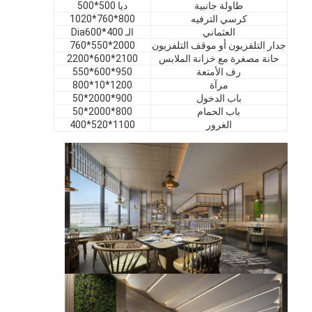
طاولة جانبية
ديا 500*500
عرض VR
كرسي الترفيه
800*760*1020
العثماني
الـ Dia600*400
حولنا
جدار التلفزيون أو موقف التلفزيون
2000*550*760
حانة مصغرة مع خزانة الملابس
2100*600*2200
رف الأمتعة
950*600*550
جولة في المصنع
مرآة
1200*10*800
باب الدخول
900*2000*50
مراقبة الجودة
باب الحمام
800*2000*50
الغرور
1100*520*400
اتصل بنا
أخبار
القضايا
الأسئلة الشائعة
نتحدث الآن