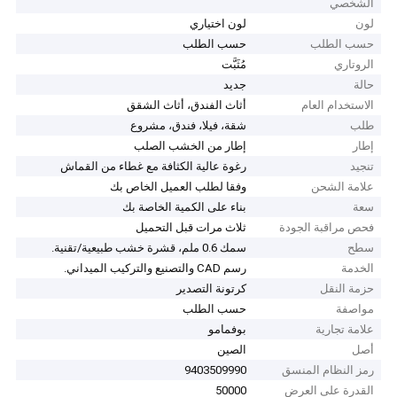
الشخصي
لون
لون اختياري
حسب الطلب
حسب الطلب
الروتاري
مُثَبَّت
حالة
جديد
الاستخدام العام
أثاث الفندق، أثاث الشقق
طلب
شقة، فيلا، فندق، مشروع
إطار
إطار من الخشب الصلب
تنجيد
رغوة عالية الكثافة مع غطاء من القماش
علامة الشحن
وفقا لطلب العميل الخاص بك
سعة
بناء على الكمية الخاصة بك
فحص مراقبة الجودة
ثلاث مرات قبل التحميل
سطح
سمك 0.6 ملم، قشرة خشب طبيعية/تقنية.
الخدمة
رسم CAD والتصنيع والتركيب الميداني.
حزمة النقل
كرتونة التصدير
مواصفة
حسب الطلب
علامة تجارية
بوفمامو
أصل
الصين
رمز النظام المنسق
9403509990
القدرة على العرض
50000