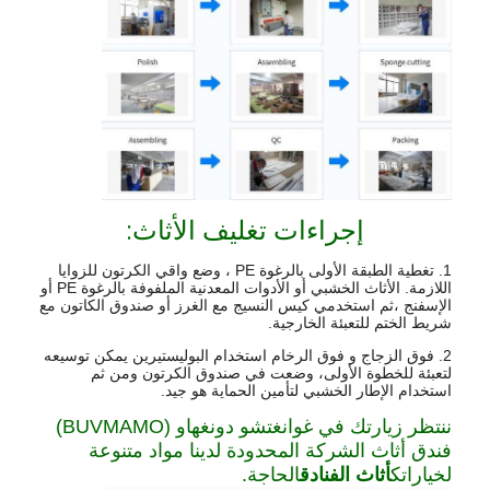
إجراءات تغليف الأثاث:
1. تغطية الطبقة الأولى بالرغوة PE ، وضع واقي الكرتون للزوايا
اللازمة. الأثاث الخشبي أو الأدوات المعدنية الملفوفة بالرغوة PE أو
الإسفنج ،ثم استخدمي كيس النسيج مع الغرز أو صندوق الكاتون مع
شريط الختم للتعبئة الخارجية.
2. فوق الزجاج و فوق الرخام استخدام البوليستيرين يمكن توسيعه
لتعبئة للخطوة الأولى، وضعت في صندوق الكرتون ومن ثم
استخدام الإطار الخشبي لتأمين الحماية هو جيد.
ننتظر زيارتك في غوانغتشو دونغهاو (BUVMAMO)
فندق أثاث الشركة المحدودة لدينا مواد متنوعة
لخياراتك
أثاث الفنادق
الحاجة.