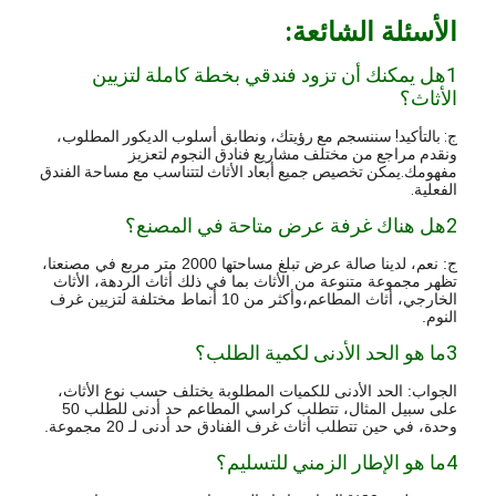
الأسئلة الشائعة:
1هل يمكنك أن تزود فندقي بخطة كاملة لتزيين
الأثاث؟
ج: بالتأكيد! سننسجم مع رؤيتك، ونطابق أسلوب الديكور المطلوب،
ونقدم مراجع من مختلف مشاريع فنادق النجوم لتعزيز
مفهومك.يمكن تخصيص جميع أبعاد الأثاث لتتناسب مع مساحة الفندق
الفعلية.
2هل هناك غرفة عرض متاحة في المصنع؟
ج: نعم، لدينا صالة عرض تبلغ مساحتها 2000 متر مربع في مصنعنا،
تظهر مجموعة متنوعة من الأثاث بما في ذلك أثاث الردهة، الأثاث
الخارجي، أثاث المطاعم،وأكثر من 10 أنماط مختلفة لتزيين غرف
النوم.
3ما هو الحد الأدنى لكمية الطلب؟
الجواب: الحد الأدنى للكميات المطلوبة يختلف حسب نوع الأثاث،
على سبيل المثال، تتطلب كراسي المطاعم حد أدنى للطلب 50
وحدة، في حين تتطلب أثاث غرف الفنادق حد أدنى لـ 20 مجموعة.
4ما هو الإطار الزمني للتسليم؟