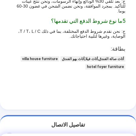
ج: بعد تلقي 30% الودائع وإنهاء الرسومات، ونحن ننتج عينات
للتأكيد. بمجرد الموافقة، ونحن نضمن الشحن في غضون 30-60
يوما.
5ما نوع شروط الدفع التي تقدمها؟
ج: نحن نقدم شروط الدفع المختلفة، بما في ذلك T / T، L / C،
الوصاية، وغيرها لتلبية احتياجاتك.
بطاقة:
أثاث صالة الفندق,أثاث فيلا,أثاث بهو الفندق
villa house furniture
hotel foyer furniture
تفاصيل الاتصال