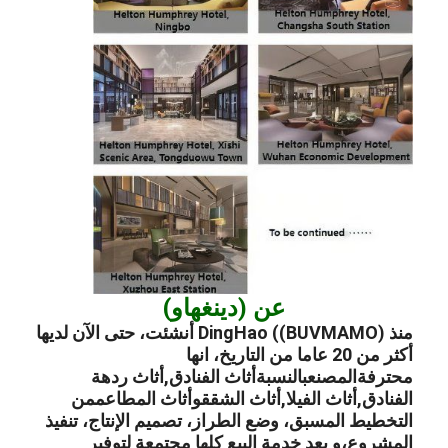
عن (دينغهاو)
منذ DingHao ((BUVMAMO) أنشئت، حتى الآن لديها
أكثر من 20 عاما من التاريخ، انها
محترفة
المصنع
بالنسبة
أثاث الفنادق
,
أثاث ردهة
الفنادق
,
أثاث الفيلا
,
أثاث الشقق
و
أثاث المطاعم
من
التخطيط المسبق، وضع الطراز، تصميم الإنتاج، تنفيذ
المشروع،و بعد خدمة البيع كلها مجتمعة لتوفير