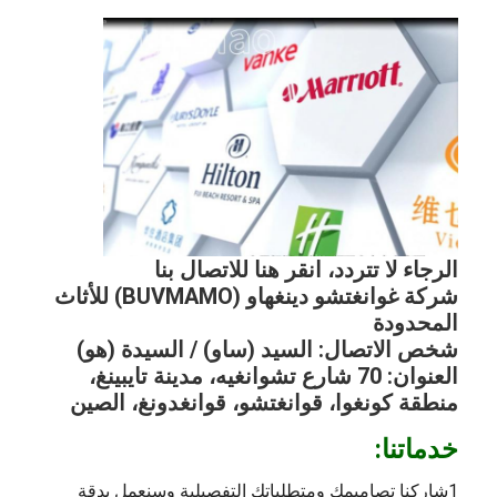
الرجاء لا تتردد، انقر هنا للاتصال بنا
شركة غوانغتشو دينغهاو (BUVMAMO) للأثاث
المحدودة
شخص الاتصال: السيد (ساو) / السيدة (هو)
العنوان: 70 شارع تشوانغيه، مدينة تايبينغ،
منطقة كونغوا، قوانغتشو، قوانغدونغ، الصين
خدماتنا:
1شاركنا تصاميمك ومتطلباتك التفصيلية وسنعمل بدقة