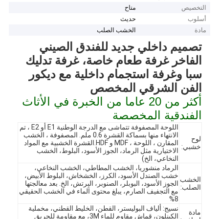
التخصيص
متاح
أسلوب
حديث
مادة
الخشب الصلب
تصميم داخلي جديد للفندق الصيني
الفاخر غرفة طعام خاصة، غرفة تدليك
سبا وغرفة استجمام داخلية مع ديكور
الفن الشرقي المخصص
أكثر من 20 عاما من الخبرة في الأثاث
الفندقية المخصصة
اللوحة المصفوفة تتماشى مع الدرجة الوطنية E1 أو E2 ، تم
الانتهاء منها بسماكة القشرة 0.6 ملم. المصفوفة ، الخشب
لوح
المقارن ، اللوحة ، MDF و HDF.القشرة الخشبية مع المواد
خشبي:
الاختيارية مثل الرماد، الجوز الأسود، البلوط، الخشب
النخاعي، الخ)
الرماد منشوريا، الخشب المطاطي، الخشب النخاعي،
خشب الصندل الأسود، الكرز، الخشخاش، البلوط الأبيض،
الخشب
الجوز الأسود، البوبلر، الصنوبر، البِرتش، الخ. بعد معالجتها
الصلب:
مع التجفيف الصارم، يبلغ محتوى الماء في الخشب الحقيقي
8%
نسيج: ألياف البوليستر، القطن، الخليط القطني، مخملية
مادة
الكينلون، قماش مقاوم للماء 3M، مع مقاومة للحريق