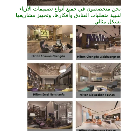
أثاث الفندق
نحن متخصصون في جميع أنواع تصميمات الأزياء
لتلبية متطلبات الفنادق وأفكارها، وتجهيز مشاريعها
أثاث الفيلا
بشكل مثالي.
أثاث الشقق
أثاث النادي التجاري
أثاث غرفة الطعام
أثاث المكاتب
أثاث ثابت
الأثاث المنجد