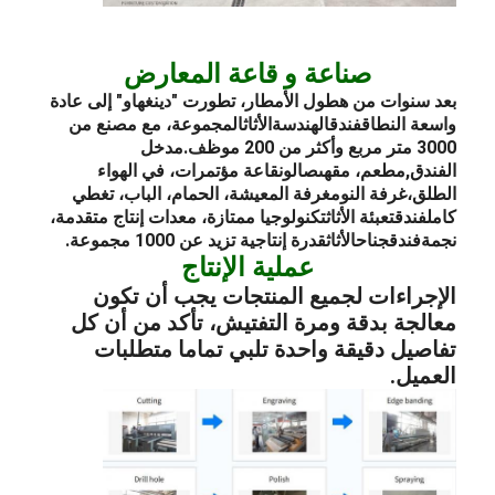
صناعة و قاعة المعارض
بعد سنوات من هطول الأمطار، تطورت "دينغهاو" إلى عادة
واسعة النطاق
فندق
الهندسة
الأثاث
المجموعة، مع مصنع من
3000 متر مربع وأكثر من 200 موظف.
مدخل
الفندق
,
مطعم
، مقهى
صالون
قاعة مؤتمرات، في الهواء
الطلق،
غرفة النوم
غرفة المعيشة، الحمام، الباب، تغطي
كامل
فندق
تعبئة الأثاث
تكنولوجيا ممتازة، معدات إنتاج متقدمة،
نجمة
فندق
جناح
الأثاث
قدرة إنتاجية تزيد عن 1000 مجموعة.
عملية الإنتاج
الإجراءات لجميع المنتجات يجب أن تكون
معالجة بدقة ومرة التفتيش، تأكد من أن كل
تفاصيل دقيقة واحدة تلبي تماما متطلبات
العميل.