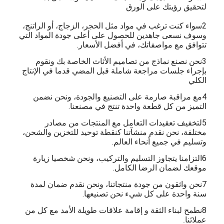
لتحقيق رؤيتك على الورق
2سواء كنت ترغب في مواد مثل الحجر، الزجاج، أو الراتنج،
وسوف نسعى جاهدين للحصول على أعلى جودة المواد التي
تتوافق مع مواصفاتك، في أفضل الأسعار.
3نحن نصنع نماذج من تصاميم الأثاث الخاصة بك ونقوم
بإجراء جلسات مراجعة شاملة قبل المضي قدما في الإنتاج
الكلي
4مع مراقبة صارمة على التصنيع والجودة، ونحن نضمن
التميز من كل قطعة واحدة تنتج في مصنعنا.
5لتخفيف تعقيدات التعامل مع المنتجات من مصادر
مختلفة، نحن نقدم منشآتنا كنقطة توحيد للتخزين والشحن،
وتسليم في جميع أنحاء العالم.
6التزامنا يتجاوز التسليم والتركيب، ونحن شخصيا زيارة
موقعك لضمان الرضا الكامل.
7نحن واثقون من جودة منتجاتنا، ونحن نقدم ضمان لمدة
سنة واحدة على كل شيء نحن تصنيعها.
8نطمح لبناء الثقة و إقامة علاقات طويلة الأمد مع كل من
عملائنا
.