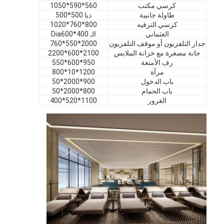
كرسي مكتب
560*590*1050
عرض VR
طاولة جانبية
ديا 500*500
كرسي الترفيه
800*760*1020
حولنا
العثماني
الـ Dia600*400
جدار التلفزيون أو موقف التلفزيون
2000*550*760
حانة مصغرة مع خزانة الملابس
2100*600*2200
جولة في المصنع
رف الأمتعة
950*600*550
مرآة
1200*10*800
مراقبة الجودة
باب الدخول
900*2000*50
باب الحمام
800*2000*50
اتصل بنا
الغرور
1100*520*400
أخبار
القضايا
الأسئلة الشائعة
نتحدث الآن