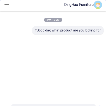
Ms. DingHao Furniture
DingHao Furniture
+86 15914501037
رقم 70، طريق تشوانغيه، منطقة التنمية الاقتصادية، بلدة
10:29 PM
تايبينغ، منطقة كونغهوا، مدينة قوانغتشو، مقاطعة قوانغدونغ،
الصين
Good day, what product are you looking for?
نتحدث الآن
احصل على افضل سعر ل
تصميم داخلي جديد للفندق الصيني
الفاخر غرفة طعام خاصة، غرفة تدليك
سبا وغرفة استجمام داخلية مع ديكور
الفن الشرقي المخصص