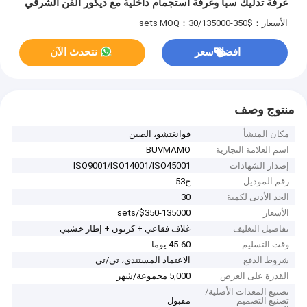
غرفة تدليك سبا وغرفة استجمام داخلية مع ديكور الفن الشرقي
المخصص
الأسعار：$350-135000/sets
MOQ：30
افضل سعر
نتحدث الآن
منتوج وصف
مكان المنشأ
قوانغتشو، الصين
اسم العلامة التجارية
BUVMAMO
إصدار الشهادات
ISO9001/ISO14001/ISO45001
رقم الموديل
ح53
الحد الأدنى لكمية
30
الأسعار
$350-135000/sets
تفاصيل التغليف
غلاف فقاعي + كرتون + إطار خشبي
وقت التسليم
45-60 يوما
شروط الدفع
الاعتماد المستندي، تي/تي
القدرة على العرض
5,000 مجموعة/شهر
تصنيع المعدات الأصلية/
تصنيع التصميم
مقبول