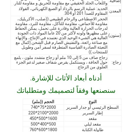
إضافية:
واللعاب.الجلد الحقيقي مع مقاومة للحريق و مقاومة للنار.
الحديد: عملية الرسم بالرذاذ أو الصبغ الكهربائي، الفولاذ
المعدن:
المقاوم للصدأ 201 أو 304.
الحجر الاصطناعي والرخام الطبيعي ((صلب، الأكريليك،
مقاومة للأحماض، مقاومة للتآكل، مقاومة للبرد، مقاومة
لدرجات الحرارة العالية وقادرة على تحمل، يمكن الحفاظ
على مظهرها ولونه لأكثر من 20 عاما.المواد ذات الجودة
(ستون)
العالية هي الشيء الوحيد الذي نعتمده في الإنتاج، والإنهاء
مع صناعة رائعة، والتفتيش الصارم قبل الشحن.إكمال مع
التعبئة الصادرة القياسية المتطرفة لسفر آمن وطويل
للمنتجات.))
زجاج صاف من 5 إلى 10 ملم أو زجاج متشدد ملون ، يلمع
زجاج:
حول الحافة ، ويستكمل بقرص شفاف صغير لدعم الجزء
العلوي من الزجاج.
أدناه أبعاد الأثاث للإشارة.
سنصنعها وفقاً لتصميمك ومتطلباتك
الصفحة الرئيسية
النوع
الحجم ((ملم)
السطح الرئيسي أو جدار السرير
2000*75*740
المنتجات
إطار السرير
2000*2100*220
مقعد
1600*500*450
مقعد ليلي
500*400*500
فيديوهات
طاولة الكتابة
1800*600*760