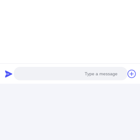
Photo
Video Call
Audio Call