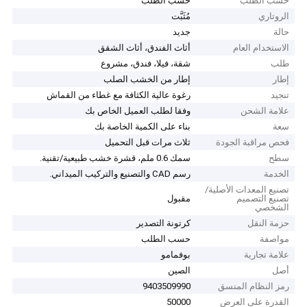
حسب الطلب
حسب الطلب
الروتاري
مُثَبَّت
حالة
جديد
الاستخدام العام
أثاث الفندق، أثاث الشقق
طلب
شقة، فيلا، فندق، مشروع
إطار
إطار من الخشب الصلب
تنجيد
رغوة عالية الكثافة مع غطاء من القماش
علامة الشحن
وفقا لطلب العميل الخاص بك
سعة
بناء على الكمية الخاصة بك
فحص مراقبة الجودة
ثلاث مرات قبل التحميل
سطح
سمك 0.6 ملم، قشرة خشب طبيعية/تقنية.
الخدمة
رسم CAD والتصنيع والتركيب الميداني.
تصنيع المعدات الأصلية/
تصنيع التصميم
مقبول
الشخصي
حزمة النقل
كرتونة التصدير
مواصفة
حسب الطلب
علامة تجارية
بوفمامو
أصل
الصين
رمز النظام المنسق
9403509990
القدرة على العرض
50000