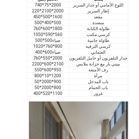
اللوح الأمامي أو جدار السرير
2000*75*740
عرض VR
إطار السرير
2000*2100*220
مقعد
1600*500*450
حولنا
منضدة
500*400*500
طاولة الكتابة
1800*600*760
جولة في المصنع
كرسي مكتب
560*590*1050
طاولة جانبية
ضياء500*500
كرسي الترفيه
800*760*1020
مراقبة الجودة
العثماني
ضياء600*400
جدار التلفزيون أو حامل التلفزيون
2000*550*760
اتصل بنا
ميني بار مع خزانة ملابس
2100*600*2200
رف الأمتعة
950*600*550
أخبار
مرآة
1200*10*800
باب المدخل
900*2000*50
باب الحمام
800*2000*50
القضايا
غرور
1100*520*400
الأسئلة الشائعة
نتحدث الآن