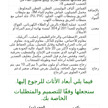
الخشب الحقيقي 8٪
القماش: ألياف البوليستر، القطن، القطن المخلوط،
بالإضافة
مخمل الشينلون، قماش مقاوم للماء 3M، مع مثبطات
إلى
الحريق ومثبطات اللهب. الجلود: PU، PVC، جلد أصلي مع
المواد:
مثبطات الحريق ومثبطات اللهب.
الحديد: عملية الطلاء بالرش أو الطلاء الكهربائي، الفولاذ
معدن:
المقاوم للصدأ 201 أو 304. لمسة نهائية لرسم المرآة أو
الأسلاك.
الحجر الاصطناعي والرخام الطبيعي (صلب، أكريليك،
مقاوم للأحماض، مقاوم للتآكل، مقاوم للبرودة، مقاوم
لدرجات الحرارة العالية وقابل للتحمل، يمكن الحفاظ على
حجر:
مظهره ولونه لأكثر من 20 عامًا. المواد عالية الجودة هي
الشيء الوحيد الذي نعتمده في الإنتاج، والتشطيب بحرفية
رائعة، وفحص صارم قبل الشحن. مكتمل بتغليف التصدير
القياسي للغاية لرحلة آمنة وطويلة للمنتجات.)
زجاج مقسى شفاف أو ملون مقاس 5 مم إلى 10 مم، يتم
زجاج:
تلميعه حول الحافة، ويكتمل بقرص شفاف صغير لدعم
الجزء العلوي من الزجاج.
فيما يلي أبعاد الأثاث للرجوع إليها.
الصفحة الرئيسية
سنجعلها وفقًا للتصميم والمتطلبات
المنتجات
الخاصة بك.
فيديوهات
يكتب
الحجم (مم)