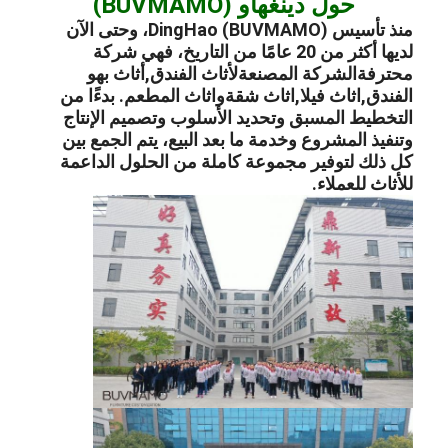
حول دينغهاو (BUVMAMO)
منذ تأسيس DingHao (BUVMAMO)، وحتى الآن
لديها أكثر من 20 عامًا من التاريخ، فهي شركة
محترفة
الشركة المصنعة
ل
أثاث الفندق
,
أثاث بهو
الفندق
,
اثاث فيلا
,
اثاث شقة
و
اثاث المطعم
. بدءًا من
التخطيط المسبق وتحديد الأسلوب وتصميم الإنتاج
وتنفيذ المشروع وخدمة ما بعد البيع، يتم الجمع بين
كل ذلك لتوفير مجموعة كاملة من الحلول الداعمة
للأثاث للعملاء.