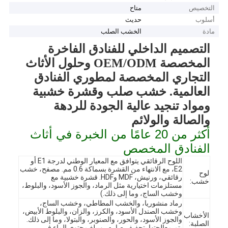
التخصيص
متاح
أسلوب
حديث
مادة
الخشب الصلب
التصميم الداخلي للفنادق الفاخرة
المخصصة OEM/ODM وحلول الأثاث
التجاري المخصصة لمطوري الفنادق
العالمية. خشب صلب وقشرة خشبية
ومواد تنجيد عالية الجودة للردهة
والصالة والولائم
أكثر من 20 عامًا من الخبرة في أثاث
الفنادق المخصص
اللوح الرقائقي يتوافق مع المعيار الوطني لدرجة E1 أو
E2، مع الانتهاء من القشرة بسماكة 0.6 مم. مصفح، خشب
لوح
رقائقي، ورنيش، MDF وHDF. قشرة خشبية مع
خشب:
مستلزمات اختيارية مثل الرماد، والجوز الأسود، والبلوط،
وخشب الساج، وما إلى ذلك.)
رماد منشوريا، والخشب المطاطي، وخشب الساج،
وخشب الصندل الأسود، والكرز، والزان، والبلوط الأبيض،
الأخشاب
والجوز الأسود، والحور، والصنوبر، والبتولا، وما إلى ذلك.
الصلبة:
يتم معالجتها بتجفيف صارم، ويبلغ محتوى الماء في