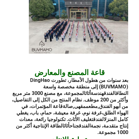
قاعة المصنع والمعارض
بعد سنوات من هطول الأمطار، تطورت DingHao
(BUVMAMO) إلى منطقة مخصصة واسعة
النطاق
الفندق
هندسة
أثاث
المجموعة، مع مصنع 3000 متر مربع
وأكثر من 200 موظف. نظام المنتج من الكل إلى التفاصيل،
من أ
بهو الفندق
,
مطعم
مقهى,
صالة
قاعة المؤتمرات، في
الهواء الطلق،
غرفة نوم
، غرفة معيشة، حمام، باب، يغطي
كامل المنزل
الفندق
تغليف الأثاث
. تكنولوجيا رائعة، معدات
إنتاج متقدمة، نجمة
الفندق
جناح
أثاث
الطاقة الإنتاجية أكثر من
1000 مجموعة.