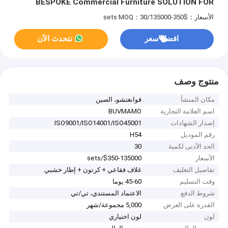
BESPOKE Commercial Furniture SOLUTION FOR
GLOBAL HOTEL DEVELOPERS. مواد عالية الجودة من
الأسعار：$350-135000/sets
MOQ：30
الخشب الصلب والفينيور والمنشفة للردهة والصالة والبنكيت
افضل سعر
نتحدث الآن
منتوج وصف
مكان المنشأ
قوانغتشو، الصين
اسم العلامة التجارية
BUVMAMO
إصدار الشهادات
ISO9001/ISO14001/ISO45001
رقم الموديل
H54
الحد الأدنى لكمية
30
الأسعار
$350-135000/sets
تفاصيل التغليف
غلاف فقاعي + كرتون + إطار خشبي
وقت التسليم
45-60 يوما
شروط الدفع
الاعتماد المستندي، تي/تي
القدرة على العرض
5,000 مجموعة/شهر
لون
لون اختياري