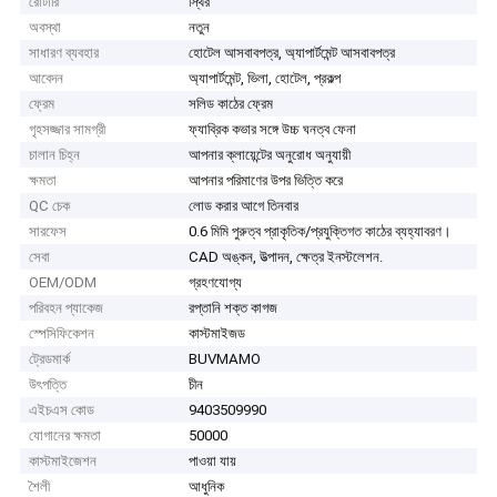
রোটারি
স্থির
অবস্থা
নতুন
সাধারণ ব্যবহার
হোটেল আসবাবপত্র, অ্যাপার্টমেন্ট আসবাবপত্র
আবেদন
অ্যাপার্টমেন্ট, ভিলা, হোটেল, প্রকল্প
ফ্রেম
সলিড কাঠের ফ্রেম
গৃহসজ্জার সামগ্রী
ফ্যাব্রিক কভার সঙ্গে উচ্চ ঘনত্ব ফেনা
চালান চিহ্ন
আপনার ক্লায়েন্টের অনুরোধ অনুযায়ী
ক্ষমতা
আপনার পরিমাণের উপর ভিত্তি করে
QC চেক
লোড করার আগে তিনবার
সারফেস
0.6 মিমি পুরুত্ব প্রাকৃতিক/প্রযুক্তিগত কাঠের ব্যহ্যাবরণ।
সেবা
CAD অঙ্কন, উত্পাদন, ক্ষেত্র ইনস্টলেশন.
OEM/ODM
গ্রহণযোগ্য
পরিবহন প্যাকেজ
রপ্তানি শক্ত কাগজ
স্পেসিফিকেশন
কাস্টমাইজড
ট্রেডমার্ক
BUVMAMO
উৎপত্তি
চীন
এইচএস কোড
9403509990
যোগানের ক্ষমতা
50000
কাস্টমাইজেশন
পাওয়া যায়
শৈলী
আধুনিক