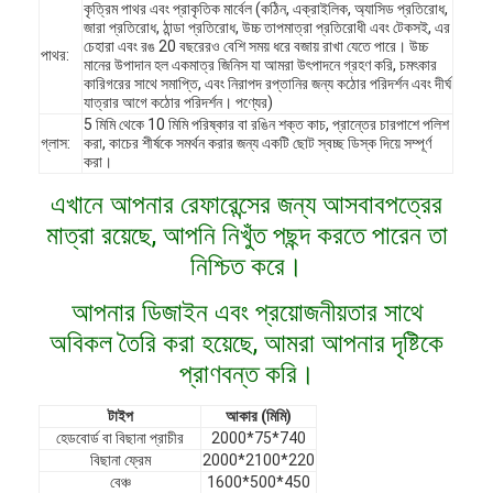
কৃত্রিম পাথর এবং প্রাকৃতিক মার্বেল (কঠিন, এক্রাইলিক, অ্যাসিড প্রতিরোধ,
জারা প্রতিরোধ, ঠান্ডা প্রতিরোধ, উচ্চ তাপমাত্রা প্রতিরোধী এবং টেকসই, এর
চেহারা এবং রঙ 20 বছরেরও বেশি সময় ধরে বজায় রাখা যেতে পারে। উচ্চ
পাথর:
মানের উপাদান হল একমাত্র জিনিস যা আমরা উৎপাদনে গ্রহণ করি, চমৎকার
কারিগরের সাথে সমাপ্তি, এবং নিরাপদ রপ্তানির জন্য কঠোর পরিদর্শন এবং দীর্ঘ
যাত্রার আগে কঠোর পরিদর্শন। পণ্যের)
5 মিমি থেকে 10 মিমি পরিষ্কার বা রঙিন শক্ত কাচ, প্রান্তের চারপাশে পলিশ
গ্লাস:
করা, কাচের শীর্ষকে সমর্থন করার জন্য একটি ছোট স্বচ্ছ ডিস্ক দিয়ে সম্পূর্ণ
করা।
এখানে আপনার রেফারেন্সের জন্য আসবাবপত্রের
মাত্রা রয়েছে, আপনি নিখুঁত পছন্দ করতে পারেন তা
নিশ্চিত করে।
আপনার ডিজাইন এবং প্রয়োজনীয়তার সাথে
অবিকল তৈরি করা হয়েছে, আমরা আপনার দৃষ্টিকে
বাড়ি
প্রাণবন্ত করি।
পণ্য
টাইপ
আকার (মিমি)
হেডবোর্ড বা বিছানা প্রাচীর
2000*75*740
বিছানা ফ্রেম
2000*2100*220
ভিডিও
বেঞ্চ
1600*500*450