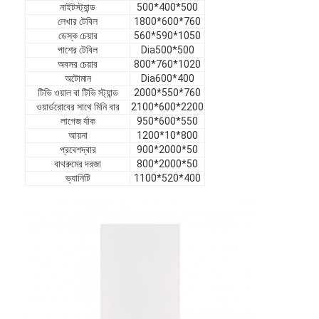
নাইটস্ট্যান্ড
500*400*500
ভিআর শো
লেখার টেবিল
1800*600*760
ডেস্ক চেয়ার
560*590*1050
আমাদের সম্পর্কে
পাশের টেবিল
Dia500*500
অবসর চেয়ার
800*760*1020
কারখানা পরিদর্শন
অটোমান
Dia600*400
টিভি ওয়াল বা টিভি স্ট্যান্ড
2000*550*760
ওয়ার্ডরোবের সাথে মিনি বার
2100*600*2200
গুণমান নিয়ন্ত্রণ
লাগেজ র্যাক
950*600*550
আয়না
1200*10*800
আমাদের সাথে যোগাযোগ
প্রবেশদ্বার
900*2000*50
বাথরুমের দরজা
800*2000*50
খবর
ভ্যানিটি
1100*520*400
মামলা
সাধারণ জিজ্ঞাস্য
এখন চ্যাট করুন