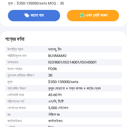
মূল্য：$350-135000/sets
MOQ：30
ভালো দাম
এখন চ্যাট করুন
পণ্যের বর্ণনা
উৎপত্তি স্থল
গুয়াংজু, চীন
পরিচিতিমুলক নাম
BUVMAMO
সাক্ষ্যদান
ISO9001/ISO14001/ISO45001
মডেল নম্বার
FD06
ন্যূনতম চাহিদার পরিমাণ
30
মূল্য
$350-135000/sets
প্যাকেজিং বিবরণ
বুদ্বুদ মোড়ানো + শক্ত কাগজ + কাঠের ফ্রেম
ডেলিভারি সময়
45-60 দিন
পরিশোধের শর্ত
এল/সি, টি/টি
যোগানের ক্ষমতা
5,000 সেট/মাস
রঙ
ঐচ্ছিক রঙ
কাস্টমাইজড
কাস্টমাইজড