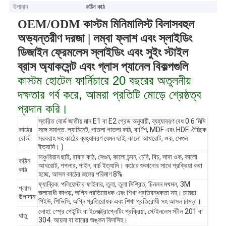
উপাদান
কঠিন কাঠ
OEM/ODM কাস্টম মিনিমালিস্ট বিলাসবহুল
অভ্যন্তরীণ দরজা | লম্বা ফ্লাশ এবং স্লাইডিং
ডিজাইন ফ্রেমলেস স্লাইডিং এবং সুইং স্টাইল
ব্রাস অ্যাকসেন্ট এবং গ্লাস প্যানেল বিকল্পগুলি
কাস্টম হোটেল ফার্নিচারে 20 বছরের অতুলনীয়
দক্ষতার গর্ব করে, আমরা প্রতিটি মোড়ে শ্রেষ্ঠত্ব
প্রদান করি।
স্তরিত বোর্ড জাতীয় মান E1 বা E2 গ্রেড অনুযায়ী, ব্যহ্যাবরণ বেধ 0.6 মিমি
কাঠের
সঙ্গে সমাপ্ত. ল্যামিনেট, পাতলা পাতলা কাঠ, বার্ণিশ, MDF এবং HDF. ঐচ্ছিক
বোর্ড:
সরবরাহ সহ কাঠের ব্যহ্যাবরণ যেমন ছাই, কালো আখরোট, ওক, সেগুন
ইত্যাদি। )
মাঞ্চুরিয়ান ছাই, রাবার কাঠ, সেগুন, কালো চন্দন, চেরি, বিচ, সাদা ওক, কালো
কঠিন
আখরোট, পপলার, পাইন, বার্চ ইত্যাদি। কঠোর শুকানোর সাথে প্রক্রিয়া করা
কাঠ:
হচ্ছে, আসল কাঠের জলের পরিমাণ 8%
ফ্যাব্রিক: পলিয়েস্টার ফাইবার, তুলা, তুলা মিশ্রিত, চিনলন মখমল, 3M
প্লাস
জলরোধী কাপড়, অগ্নি প্রতিরোধক এবং শিখা প্রতিবন্ধকতা সহ। চামড়া:
উপাদান:
পিইউ, পিভিসি, অগ্নি প্রতিরোধক এবং শিখা প্রতিরোধী সহ আসল চামড়া।
লোহা: স্প্রে পেইন্টিং বা ইলেক্ট্রোপ্লেটিং প্রক্রিয়া, স্টেইনলেস স্টীল 201 বা
ধাতু:
304. আয়না বা তারের অঙ্কন ফিনসিহ।