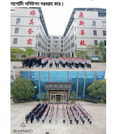
সাপোর্টিং সলিউশন সরবরাহ করে।