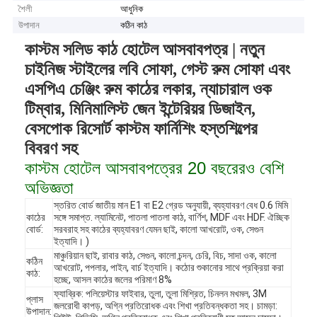
শৈলী
আধুনিক
উপাদান
কঠিন কাঠ
কাস্টম সলিড কাঠ হোটেল আসবাবপত্র | নতুন
চাইনিজ স্টাইলের লবি সোফা, গেস্ট রুম সোফা এবং
এসপিএ চেঞ্জিং রুম কাঠের লকার, ন্যাচারাল ওক
টিম্বার, মিনিমালিস্ট জেন ইন্টেরিয়র ডিজাইন,
বেসপোক রিসোর্ট কাস্টম ফার্নিশিং হস্তশিল্পের
বিবরণ সহ
কাস্টম হোটেল আসবাবপত্রের 20 বছরেরও বেশি
অভিজ্ঞতা
স্তরিত বোর্ড জাতীয় মান E1 বা E2 গ্রেড অনুযায়ী, ব্যহ্যাবরণ বেধ 0.6 মিমি
কাঠের
সঙ্গে সমাপ্ত. ল্যামিনেট, পাতলা পাতলা কাঠ, বার্ণিশ, MDF এবং HDF. ঐচ্ছিক
বোর্ড:
সরবরাহ সহ কাঠের ব্যহ্যাবরণ যেমন ছাই, কালো আখরোট, ওক, সেগুন
ইত্যাদি। )
মাঞ্চুরিয়ান ছাই, রাবার কাঠ, সেগুন, কালো চন্দন, চেরি, বিচ, সাদা ওক, কালো
কঠিন
আখরোট, পপলার, পাইন, বার্চ ইত্যাদি। কঠোর শুকানোর সাথে প্রক্রিয়া করা
কাঠ:
হচ্ছে, আসল কাঠের জলের পরিমাণ 8%
ফ্যাব্রিক: পলিয়েস্টার ফাইবার, তুলা, তুলা মিশ্রিত, চিনলন মখমল, 3M
প্লাস
জলরোধী কাপড়, অগ্নি প্রতিরোধক এবং শিখা প্রতিবন্ধকতা সহ। চামড়া:
উপাদান: