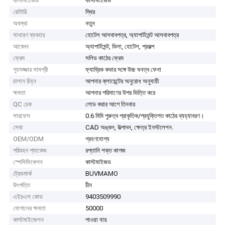
কাস্টমাইজড
কাস্টমাইজড
রোটারি
স্থির
অবস্থা
নতুন
সাধারণ ব্যবহার
হোটেল আসবাবপত্র, অ্যাপার্টমেন্ট আসবাবপত্র
আবেদন
অ্যাপার্টমেন্ট, ভিলা, হোটেল, প্রকল্প
ফ্রেম
সলিড কাঠের ফ্রেম
গৃহসজ্জার সামগ্রী
ফ্যাব্রিক কভার সঙ্গে উচ্চ ঘনত্ব ফেনা
চালান চিহ্ন
আপনার ক্লায়েন্টের অনুরোধ অনুযায়ী
ক্ষমতা
আপনার পরিমাণের উপর ভিত্তি করে
QC চেক
লোড করার আগে তিনবার
সারফেস
0.6 মিমি পুরুত্ব প্রাকৃতিক/প্রযুক্তিগত কাঠের ব্যহ্যাবরণ।
সেবা
CAD অঙ্কন, উত্পাদন, ক্ষেত্র ইনস্টলেশন.
OEM/ODM
গ্রহণযোগ্য
পরিবহন প্যাকেজ
রপ্তানি শক্ত কাগজ
স্পেসিফিকেশন
কাস্টমাইজড
ট্রেডমার্ক
BUVMAMO
উৎপত্তি
চীন
এইচএস কোড
9403509990
যোগানের ক্ষমতা
50000
কাস্টমাইজেশন
পাওয়া যায়