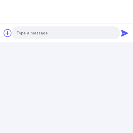
Photo
Video Call
Audio Call