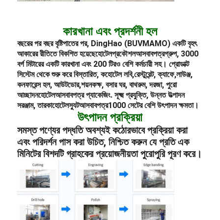
কারখানা এবং প্রদর্শনী হল
বছরের পর বছর বৃষ্টিপাতের পর, DingHao (BUVMAMO) একটি বৃহৎ
আকারের রীতিতে বিকশিত হয়েছে
হোটেল
প্রকৌশল
আসবাবপত্র
গ্রুপ, 3000
বর্গ মিটারের একটি কারখানা এবং 200 টিরও বেশি কর্মচারী সহ। প্রোডাক্ট
সিস্টেম থেকে শুরু করে বিস্তারিত, ক
হোটেল লবি
,
রেস্টুরেন্ট
, ক্যাফে,
লাউঞ্জ
,
কনফারেন্স হল, আউটডোর,
শয়নকক্ষ
, বসার ঘর, বাথরুম, দরজা, পুরো
আচ্ছাদন
হোটেল
আসবাবপত্র প্যাকেজিং
. সূক্ষ্ম প্রযুক্তি, উন্নত উত্পাদন
সরঞ্জাম, তারকা
হোটেল
স্যুট
আসবাবপত্র
1000 সেটের বেশি উৎপাদন ক্ষমতা।
উৎপাদন প্রক্রিয়া
সমস্ত পণ্যের পদ্ধতি অবশ্যই কঠোরভাবে প্রক্রিয়া করা
এবং পরিদর্শন পাস করা উচিত, নিশ্চিত করুন যে প্রতি এক
মিনিটের বিশদটি গ্রাহকের প্রয়োজনীয়তা পুরোপুরি পূরণ করে।