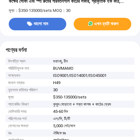
কক্ষের সোফা এবং স্পা রুমের পরিবর্তনশীল কাঠের লকার, প্রাকৃতিক ইক কাঠ,
মিনিমালিস্ট জেন অভ্যন্তর নকশা।BESPOKE RESORT কাস্টম
মূল্য：$350-135000/sets
MOQ：30
আসবাবপত্র
ভালো দাম
এখন চ্যাট করুন
পণ্যের বর্ণনা
উৎপত্তি স্থল
গুয়াংজু, চীন
পরিচিতিমুলক নাম
BUVMAMO
সাক্ষ্যদান
ISO9001/ISO14001/ISO45001
মডেল নম্বার
H49
ন্যূনতম চাহিদার পরিমাণ
30
মূল্য
$350-135000/sets
প্যাকেজিং বিবরণ
বুদ্বুদ মোড়ানো + শক্ত কাগজ + কাঠের ফ্রেম
ডেলিভারি সময়
45-60 দিন
পরিশোধের শর্ত
এল/সি, টি/টি
যোগানের ক্ষমতা
5,000 সেট/মাস
রঙ
ঐচ্ছিক রঙ