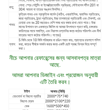
পিইউ, পিভিসি, অগ্নি প্রতিরোধক এবং শিখা প্রতিরোধী সহ আসল চামড়া।
লোহা: স্প্রে পেইন্টিং বা ইলেক্ট্রোপ্লেটিং প্রক্রিয়া, স্টেইনলেস স্টীল 201 বা
ধাতু:
304. আয়না বা তারের অঙ্কন ফিনসিহ।
কৃত্রিম পাথর এবং প্রাকৃতিক মার্বেল (কঠিন, এক্রাইলিক, অ্যাসিড প্রতিরোধ,
জারা প্রতিরোধ, ঠান্ডা প্রতিরোধ, উচ্চ তাপমাত্রা প্রতিরোধী এবং টেকসই, এর
চেহারা এবং রঙ 20 বছরেরও বেশি সময় ধরে বজায় রাখা যেতে পারে। উচ্চ
পাথর:
মানের উপাদান হল একমাত্র জিনিস যা আমরা উৎপাদনে গ্রহণ করি, চমৎকার
কারিগরের সাথে সমাপ্তি, এবং নিরাপদ রপ্তানির জন্য কঠোর পরিদর্শন এবং দীর্ঘ
যাত্রার আগে কঠোর পরিদর্শন। পণ্যের)
5 মিমি থেকে 10 মিমি পরিষ্কার বা রঙিন শক্ত কাচ, প্রান্তের চারপাশে পলিশ
গ্লাস:
করা, কাচের শীর্ষকে সমর্থন করার জন্য একটি ছোট স্বচ্ছ ডিস্ক দিয়ে সম্পূর্ণ
করা।
নীচে আপনার রেফারেন্সের জন্য আসবাবপত্র মাত্রা
আছে.
আমরা আপনার ডিজাইন এবং প্রয়োজন অনুযায়ী
এটি তৈরি করব।
বাড়ি
টাইপ
আকার (মিমি)
পণ্য
হেডবোর্ড বা বিছানা প্রাচীর
2000*75*740
বিছানা ফ্রেম
2000*2100*220
ভিডিও
বেঞ্চ
1600*500*450