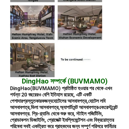
DingHao সম্পর্কে (BUVMAMO)
DingHao(BUVMAMO) প্রতিষ্ঠিত হওয়ার পর থেকে এখন
পর্যন্ত 20 বছরেরও বেশি ইতিহাস রয়েছে, এটি একটি
পেশাদার
প্রস্তুতকারক
জন্য
হোটেলের আসবাবপত্র
,
হোটেল লবি
আসবাবপত্র
,
ভিলা আসবাবপত্র
,
অ্যাপার্টমেন্ট আসবাবপত্র
এবং
রেস্টুরেন্ট
আসবাবপত্র
. প্রি-প্ল্যানিং থেকে শুরু করে, স্টাইল পজিটিনিং,
প্রোডাকশন ডিজাইনিং, প্রোজেক্ট ইমপ্লিমেন্টেশন এবং বিক্রয়োত্তর
পরিষেবা সবই একত্রিত করে গ্রাহকদের জন্য সম্পূর্ণ পরিসরে ফার্নিচার