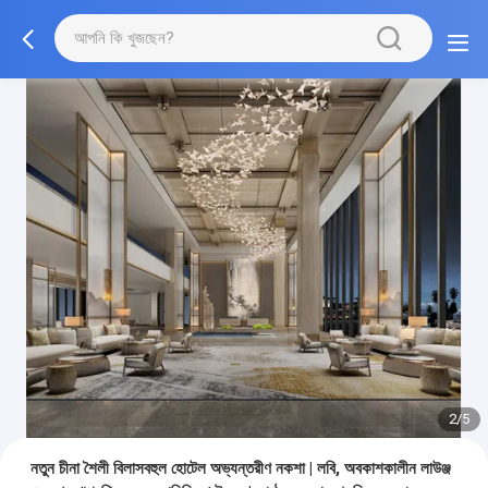
2/5
নতুন চীনা শৈলী বিলাসবহুল হোটেল অভ্যন্তরীণ নকশা | লবি, অবকাশকালীন লাউঞ্জ