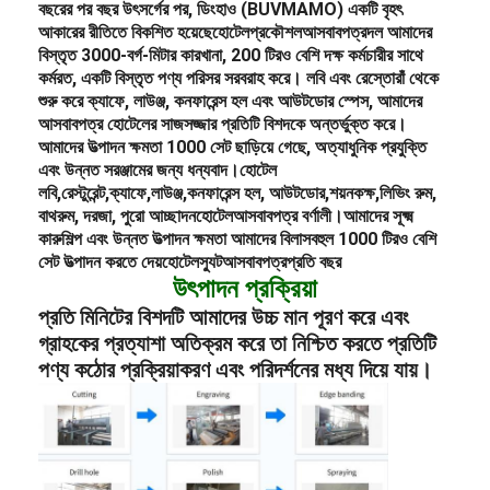
বছরের পর বছর উৎসর্গের পর, ডিংহাও (BUVMAMO) একটি বৃহৎ
আকারের রীতিতে বিকশিত হয়েছে
হোটেল
প্রকৌশল
আসবাবপত্র
দল আমাদের
বিস্তৃত 3000-বর্গ-মিটার কারখানা, 200 টিরও বেশি দক্ষ কর্মচারীর সাথে
কর্মরত, একটি বিস্তৃত পণ্য পরিসর সরবরাহ করে। লবি এবং রেস্তোরাঁ থেকে
শুরু করে ক্যাফে, লাউঞ্জ, কনফারেন্স হল এবং আউটডোর স্পেস, আমাদের
আসবাবপত্র হোটেলের সাজসজ্জার প্রতিটি বিশদকে অন্তর্ভুক্ত করে।
আমাদের উত্পাদন ক্ষমতা 1000 সেট ছাড়িয়ে গেছে, অত্যাধুনিক প্রযুক্তি
এবং উন্নত সরঞ্জামের জন্য ধন্যবাদ।
হোটেল
লবি,
রেস্টুরেন্ট,
ক্যাফে,
লাউঞ্জ,
কনফারেন্স হল, আউটডোর,
শয়নকক্ষ,
লিভিং রুম,
বাথরুম, দরজা, পুরো আচ্ছাদন
হোটেল
আসবাবপত্র বর্ণালী।
আমাদের সূক্ষ্ম
কারুশিল্প এবং উন্নত উত্পাদন ক্ষমতা আমাদের বিলাসবহুল 1000 টিরও বেশি
সেট উত্পাদন করতে দেয়
হোটেল
স্যুট
আসবাবপত্র
প্রতি বছর
উৎপাদন প্রক্রিয়া
প্রতি মিনিটের বিশদটি আমাদের উচ্চ মান পূরণ করে এবং
গ্রাহকের প্রত্যাশা অতিক্রম করে তা নিশ্চিত করতে প্রতিটি
পণ্য কঠোর প্রক্রিয়াকরণ এবং পরিদর্শনের মধ্য দিয়ে যায়।