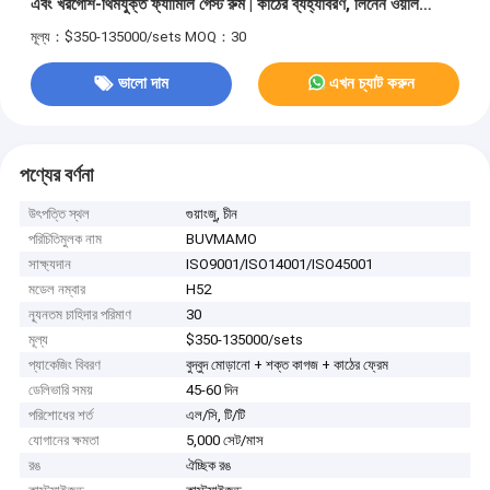
এবং খরগোশ-থিমযুক্ত ফ্যামিলি গেস্ট রুম | কাঠের ব্যহ্যাবরণ, লিনেন ওয়াল
প্যানেল এবং মার্বেল ফ্লোরিং, কাস্টম বার্ড এবং বাটারফ্লাই আর্ট চ্যান্ডেলাইয়ার
মূল্য：$350-135000/sets
MOQ：30
ভালো দাম
এখন চ্যাট করুন
পণ্যের বর্ণনা
উৎপত্তি স্থল
গুয়াংজু, চীন
পরিচিতিমুলক নাম
BUVMAMO
সাক্ষ্যদান
ISO9001/ISO14001/ISO45001
মডেল নম্বার
H52
ন্যূনতম চাহিদার পরিমাণ
30
মূল্য
$350-135000/sets
প্যাকেজিং বিবরণ
বুদ্বুদ মোড়ানো + শক্ত কাগজ + কাঠের ফ্রেম
ডেলিভারি সময়
45-60 দিন
পরিশোধের শর্ত
এল/সি, টি/টি
যোগানের ক্ষমতা
5,000 সেট/মাস
রঙ
ঐচ্ছিক রঙ