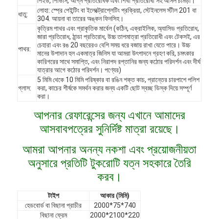
পিইউ, পিভিসি, অগ্নি প্রতিরোধক এবং শিখা প্রতিরোধী সহ আসল চামড়া।
লোহা: স্প্রে পেইন্টিং বা ইলেক্ট্রোপ্লেটিং প্রক্রিয়া, স্টেইনলেস স্টীল 201 বা
ধাতু:
304. আয়না বা তারের অঙ্কন ফিনসিহ।
কৃত্রিম পাথর এবং প্রাকৃতিক মার্বেল (কঠিন, এক্রাইলিক, অ্যাসিড প্রতিরোধ,
জারা প্রতিরোধ, ঠান্ডা প্রতিরোধ, উচ্চ তাপমাত্রা প্রতিরোধী এবং টেকসই, এর
চেহারা এবং রঙ 20 বছরেরও বেশি সময় ধরে বজায় রাখা যেতে পারে। উচ্চ
পাথর:
মানের উপাদান হল একমাত্র জিনিস যা আমরা উৎপাদনে গ্রহণ করি, চমৎকার
কারিগরের সাথে সমাপ্তি, এবং নিরাপদ রপ্তানির জন্য কঠোর পরিদর্শন এবং দীর্ঘ
যাত্রার আগে কঠোর পরিদর্শন। পণ্যের)
5 মিমি থেকে 10 মিমি পরিষ্কার বা রঙিন শক্ত কাচ, প্রান্তের চারপাশে পলিশ
গ্লাস:
করা, কাচের শীর্ষকে সমর্থন করার জন্য একটি ছোট স্বচ্ছ ডিস্ক দিয়ে সম্পূর্ণ
করা।
আপনার রেফারেন্সের জন্য এখানে আমাদের
আসবাবপত্রের সুনির্দিষ্ট মাত্রা রয়েছে।
আমরা আপনার অনন্য নকশা এবং প্রয়োজনীয়তা
অনুসারে প্রতিটি টুকরোটি যত্ন সহকারে তৈরি
বাড়ি
করব।
পণ্য
টাইপ
আকার (মিমি)
হেডবোর্ড বা বিছানা প্রাচীর
2000*75*740
ভিডিও
বিছানা ফ্রেম
2000*2100*220