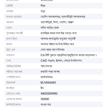
কাস্টমাইজড
কাস্টমাইজড
রোটারি
স্থির
অবস্থা
নতুন
সাধারণ ব্যবহার
হোটেল আসবাবপত্র, অ্যাপার্টমেন্ট আসবাবপত্র
আবেদন
অ্যাপার্টমেন্ট, ভিলা, হোটেল, প্রকল্প
ফ্রেম
সলিড কাঠের ফ্রেম
গৃহসজ্জার সামগ্রী
ফ্যাব্রিক কভার সঙ্গে উচ্চ ঘনত্ব ফেনা
চালান চিহ্ন
আপনার ক্লায়েন্টের অনুরোধ অনুযায়ী
ক্ষমতা
আপনার পরিমাণের উপর ভিত্তি করে
QC চেক
লোড করার আগে তিনবার
সারফেস
0.6 মিমি পুরুত্ব প্রাকৃতিক/প্রযুক্তিগত কাঠের ব্যহ্যাবরণ।
সেবা
CAD অঙ্কন, উত্পাদন, ক্ষেত্র ইনস্টলেশন.
OEM/ODM
গ্রহণযোগ্য
পরিবহন প্যাকেজ
রপ্তানি শক্ত কাগজ
স্পেসিফিকেশন
কাস্টমাইজড
ট্রেডমার্ক
BUVMAMO
উৎপত্তি
চীন
এইচএস কোড
9403509990
যোগানের ক্ষমতা
50000
কাস্টমাইজেশন
পাওয়া যায়