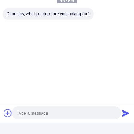
4:57 PM
Good day, what product are you looking for?
আমরা কাস্টম প্রকল্প আসবাবপত্র পরিষেবার একটি বিস্তৃত অ্যারে
অফার. আপনার নির্দিষ্ট চাহিদা আরও ভালভাবে বুঝতে, আমাদের সাথে
যোগাযোগ করুন। আমরা আপনার সাথে সহযোগিতা করার জন্য
উন্মুখ.