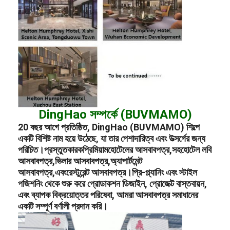
DingHao সম্পর্কে (BUVMAMO)
20 বছর আগে প্রতিষ্ঠিত, DingHao (BUVMAMO) শিল্পে
একটি বিশিষ্ট নাম হয়ে উঠেছে, যা তার পেশাদারিত্ব এবং উত্সর্গের জন্য
পরিচিত।
প্রস্তুতকারক
প্রিমিয়াম
হোটেলের আসবাবপত্র,
সহ
হোটেল লবি
আসবাবপত্র,
ভিলার আসবাবপত্র,
অ্যাপার্টমেন্ট
আসবাবপত্র,
এবং
রেস্টুরেন্ট আসবাবপত্র।
প্রি-প্ল্যানিং এবং স্টাইল
পজিশনিং থেকে শুরু করে প্রোডাকশন ডিজাইন, প্রোজেক্ট বাস্তবায়ন,
এবং ব্যাপক বিক্রয়োত্তর পরিষেবা, আমরা আসবাবপত্র সমাধানের
একটি সম্পূর্ণ বর্ণালী প্রদান করি।