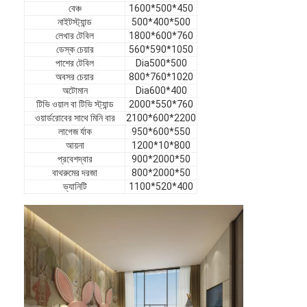
বেঞ্চ
1600*500*450
ভিআর শো
নাইটস্ট্যান্ড
500*400*500
লেখার টেবিল
1800*600*760
আমাদের সম্পর্কে
ডেস্ক চেয়ার
560*590*1050
পাশের টেবিল
Dia500*500
কারখানা পরিদর্শন
অবসর চেয়ার
800*760*1020
অটোমান
Dia600*400
গুণমান নিয়ন্ত্রণ
টিভি ওয়াল বা টিভি স্ট্যান্ড
2000*550*760
ওয়ার্ডরোবের সাথে মিনি বার
2100*600*2200
লাগেজ র্যাক
950*600*550
আমাদের সাথে যোগাযোগ
আয়না
1200*10*800
প্রবেশদ্বার
900*2000*50
খবর
বাথরুমের দরজা
800*2000*50
ভ্যানিটি
1100*520*400
মামলা
সাধারণ জিজ্ঞাস্য
এখন চ্যাট করুন