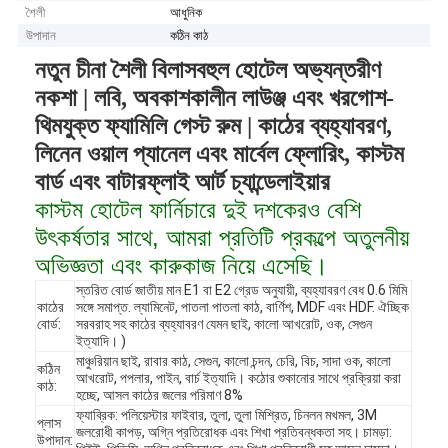
শৈলী
আধুনিক
উপাদান
কঠিন কাঠ
নতুন চীনা শৈলী বিলাসবহুল হোটেল অভ্যন্তরীণ
নকশা | লবি, অবকাশকালীন লাউঞ্জ এবং খরগোশ-
থিমযুক্ত ফ্যামিলি গেস্ট রুম | কাঠের ব্যহ্যাবরণ,
লিনেন ওয়াল প্যানেল এবং মার্বেল ফ্লোরিং, কাস্টম
বার্ড এবং বাটারফ্লাই আর্ট চ্যান্ডেলাইয়ার
কাস্টম হোটেল ফার্নিচারে দুই দশকেরও বেশি
উৎকর্ষতার সাথে, আমরা প্রতিটি প্রকল্পে অতুলনীয়
অভিজ্ঞতা এবং কারুকাজ নিয়ে এসেছি।
স্তরিত বোর্ড জাতীয় মান E1 বা E2 গ্রেড অনুযায়ী, ব্যহ্যাবরণ বেধ 0.6 মিমি
কাঠের
সঙ্গে সমাপ্ত. ল্যামিনেট, পাতলা পাতলা কাঠ, বার্ণিশ, MDF এবং HDF. ঐচ্ছিক
বোর্ড:
সরবরাহ সহ কাঠের ব্যহ্যাবরণ যেমন ছাই, কালো আখরোট, ওক, সেগুন
ইত্যাদি। )
মাঞ্চুরিয়ান ছাই, রাবার কাঠ, সেগুন, কালো চন্দন, চেরি, বিচ, সাদা ওক, কালো
কঠিন
আখরোট, পপলার, পাইন, বার্চ ইত্যাদি। কঠোর শুকানোর সাথে প্রক্রিয়া করা
কাঠ:
হচ্ছে, আসল কাঠের জলের পরিমাণ 8%
ফ্যাব্রিক: পলিয়েস্টার ফাইবার, তুলা, তুলা মিশ্রিত, চিনলন মখমল, 3M
প্লাস
জলরোধী কাপড়, অগ্নি প্রতিরোধক এবং শিখা প্রতিবন্ধকতা সহ। চামড়া:
উপাদান: