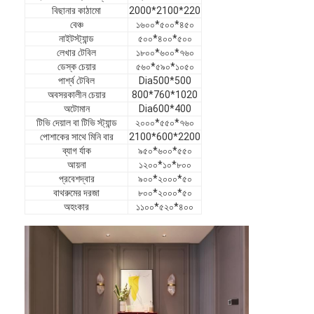
বিছানার কাঠামো
2000*2100*220
ভিআর শো
বেঞ্চ
১৬০০*৫০০*৪৫০
নাইটস্ট্যান্ড
৫০০*৪০০*৫০০
আমাদের সম্পর্কে
লেখার টেবিল
১৮০০*৬০০*৭৬০
ডেস্ক চেয়ার
৫৬০*৫৯০*১০৫০
কারখানা পরিদর্শন
পার্শ্ব টেবিল
Dia500*500
অবসরকালীন চেয়ার
800*760*1020
গুণমান নিয়ন্ত্রণ
অটোমান
Dia600*400
টিভি দেয়াল বা টিভি স্ট্যান্ড
২০০০*৫৫০*৭৬০
আমাদের সাথে যোগাযোগ
পোশাকের সাথে মিনি বার
2100*600*2200
ব্যাগ র্যাক
৯৫০*৬০০*৫৫০
আয়না
১২০০*১০*৮০০
খবর
প্রবেশদ্বার
৯০০*২০০০*৫০
বাথরুমের দরজা
৮০০*২০০০*৫০
মামলা
অহংকার
১১০০*৫২০*৪০০
সাধারণ জিজ্ঞাস্য
এখন চ্যাট করুন