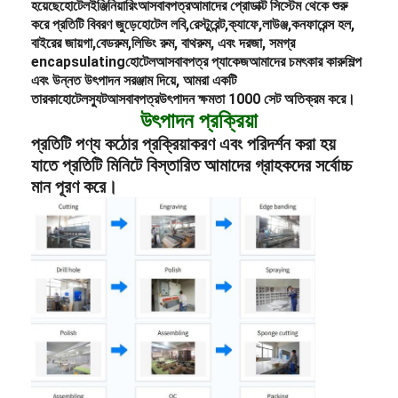
হয়েছে
হোটেল
ইঞ্জিনিয়ারিং
আসবাবপত্র
আমাদের প্রোডাক্ট সিস্টেম থেকে শুরু
করে প্রতিটি বিবরণ জুড়ে
হোটেল লবি
,
রেস্টুরেন্ট,
ক্যাফে,
লাউঞ্জ,
কনফারেন্স হল,
বাইরের জায়গা,
বেডরুম,
লিভিং রুম, বাথরুম, এবং দরজা, সমগ্র
encapsulating
হোটেল
আসবাবপত্র প্যাকেজ
আমাদের চমৎকার কারুশিল্প
এবং উন্নত উৎপাদন সরঞ্জাম দিয়ে, আমরা একটি
তারকা
হোটেল
স্যুট
আসবাবপত্র
উৎপাদন ক্ষমতা 1000 সেট অতিক্রম করে।
উৎপাদন প্রক্রিয়া
প্রতিটি পণ্য কঠোর প্রক্রিয়াকরণ এবং পরিদর্শন করা হয়
যাতে প্রতিটি মিনিটে বিস্তারিত আমাদের গ্রাহকদের সর্বোচ্চ
মান পূরণ করে।