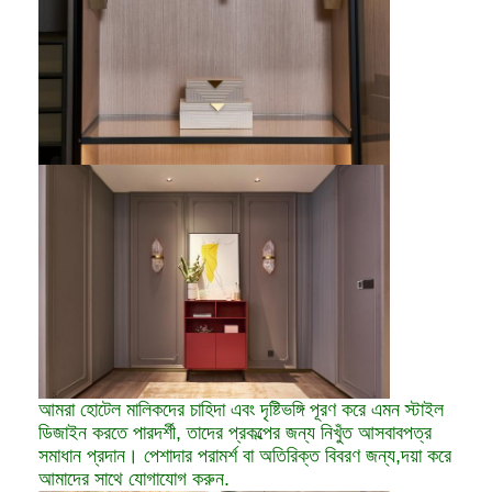
আমরা হোটেল মালিকদের চাহিদা এবং দৃষ্টিভঙ্গি পূরণ করে এমন স্টাইল
ডিজাইন করতে পারদর্শী, তাদের প্রকল্পের জন্য নিখুঁত আসবাবপত্র
সমাধান প্রদান। পেশাদার পরামর্শ বা অতিরিক্ত বিবরণ জন্য,দয়া করে
আমাদের সাথে যোগাযোগ করুন.