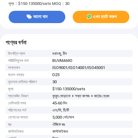
মূল্য：$150-135000/sets
MOQ：30
ভালো দাম
এখন চ্যাট করুন
পণ্যের বর্ণনা
উৎপত্তি স্থল
গুয়াংজু, চীন
পরিচিতিমুলক নাম
BUVMAMO
সাক্ষ্যদান
ISO9001/ISO14001/ISO45001
মডেল নম্বার
D25
ন্যূনতম চাহিদার পরিমাণ
30
মূল্য
$150-135000/sets
প্যাকেজিং বিবরণ
বুদ্বুদ মোড়ানো + শক্ত কাগজ + কাঠের ফ্রেম
ডেলিভারি সময়
45-60 দিন
পরিশোধের শর্ত
এল/সি, টি/টি
যোগানের ক্ষমতা
5,000 সেট/মাস
রঙ
ঐচ্ছিক রঙ
কাস্টমাইজড
কাস্টমাইজড