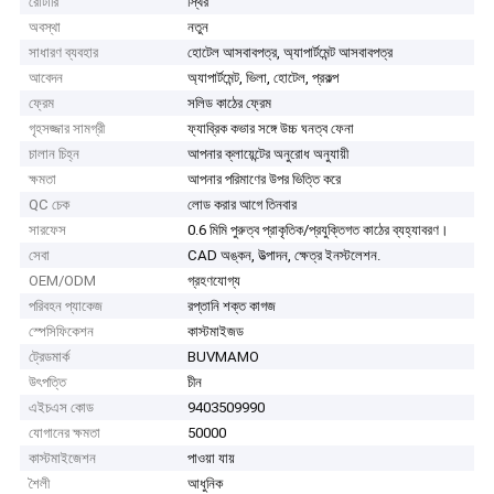
রোটারি
স্থির
অবস্থা
নতুন
সাধারণ ব্যবহার
হোটেল আসবাবপত্র, অ্যাপার্টমেন্ট আসবাবপত্র
আবেদন
অ্যাপার্টমেন্ট, ভিলা, হোটেল, প্রকল্প
ফ্রেম
সলিড কাঠের ফ্রেম
গৃহসজ্জার সামগ্রী
ফ্যাব্রিক কভার সঙ্গে উচ্চ ঘনত্ব ফেনা
চালান চিহ্ন
আপনার ক্লায়েন্টের অনুরোধ অনুযায়ী
ক্ষমতা
আপনার পরিমাণের উপর ভিত্তি করে
QC চেক
লোড করার আগে তিনবার
সারফেস
0.6 মিমি পুরুত্ব প্রাকৃতিক/প্রযুক্তিগত কাঠের ব্যহ্যাবরণ।
সেবা
CAD অঙ্কন, উত্পাদন, ক্ষেত্র ইনস্টলেশন.
OEM/ODM
গ্রহণযোগ্য
পরিবহন প্যাকেজ
রপ্তানি শক্ত কাগজ
স্পেসিফিকেশন
কাস্টমাইজড
ট্রেডমার্ক
BUVMAMO
উৎপত্তি
চীন
এইচএস কোড
9403509990
যোগানের ক্ষমতা
50000
কাস্টমাইজেশন
পাওয়া যায়
শৈলী
আধুনিক