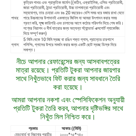
কৃত্রিম পাথর এবং প্রাকৃতিক মার্বেল ((কঠিন, এক্রাইলিক, এসিড প্রতিরোধী,
জারা প্রতিরোধী, ঠান্ডা প্রতিরোধী, উচ্চ তাপমাত্রা প্রতিরোধী এবং
সহ্যযোগ্য, তার চেহারা এবং রঙ 20 বছরেরও বেশি সময় ধরে বজায় রাখা যেতে
পাথর:
পারে.উচ্চমানের উপাদানই একমাত্র জিনিস যা আমরা উৎপাদন করার সময়
গ্রহণ করি, সূক্ষ্ম কারিগরি এবং চালানের আগে কঠোর পরিদর্শন দিয়ে শেষ করি।
পণ্যের নিরাপদ ও দীর্ঘ যাত্রার জন্য অত্যন্ত স্ট্যান্ডার্ড এক্সপোর্ট প্যাকেজিং
দিয়ে সম্পূর্ণ করুন)
5 মিমি থেকে 10 মিমি স্বচ্ছ বা রঙিন শক্ত গ্লাস, প্রান্তের চারপাশে
গ্লাস:
পলিশিং, গ্লাসের উপরে সমর্থন করার জন্য একটি ছোট স্বচ্ছ ডিস্ক দিয়ে
সমাপ্ত।
নীচে আপনার রেফারেন্সের জন্য আসবাবপত্রের
মাত্রা রয়েছে। প্রতিটি টুকরা আপনার জায়গার
সাথে নিখুঁতভাবে ফিট করার জন্য সাবধানে তৈরি
করা হয়েছে।
আমরা আপনার নকশা এবং স্পেসিফিকেশন অনুযায়ী
বাড়ি
প্রতিটি টুকরা তৈরি করব, আপনার দৃষ্টিভঙ্গির সাথে
পণ্য
নিখুঁত মিল নিশ্চিত করে।
ভিডিও
প্রকার
আকার ((মিমি)
হেডবোর্ড বা বিছানার প্রাচীর
২০০০*৭৫*৭৪০