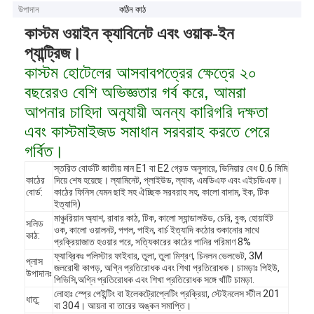
উপাদান
কঠিন কাঠ
কাস্টম ওয়াইন ক্যাবিনেট এবং ওয়াক-ইন
প্যান্ট্রিজ।
কাস্টম হোটেলের আসবাবপত্রের ক্ষেত্রে ২০
বছরেরও বেশি অভিজ্ঞতার গর্ব করে, আমরা
আপনার চাহিদা অনুযায়ী অনন্য কারিগরি দক্ষতা
এবং কাস্টমাইজড সমাধান সরবরাহ করতে পেরে
গর্বিত।
স্তরিত বোর্ডটি জাতীয় মান E1 বা E2 গ্রেড অনুসারে, ভিনিয়ার বেধ 0.6 মিমি
কাঠের
দিয়ে শেষ হয়েছে। ল্যামিনেট, প্লাইউড, ল্যাক, এমডিএফ এবং এইচডিএফ।
বোর্ড:
কাঠের ফিনিস যেমন ছাই সহ ঐচ্ছিক সরবরাহ সহ, কালো বাদাম, ইক, টিক
ইত্যাদি)
মাঞ্চুরিয়ান অ্যাশ, রাবার কাঠ, টিক, কালো স্যান্ডালউড, চেরি, বুক, হোয়াইট
সলিড
ওক, কালো ওয়ালনট, পপল, পাইন, বার্চ ইত্যাদি কঠোর শুকানোর সাথে
কাঠ:
প্রক্রিয়াজাত হওয়ার পরে, সত্যিকারের কাঠের পানির পরিমাণ 8%
ফ্যাব্রিকঃ পলিস্টার ফাইবার, তুলা, তুলা মিশ্রণ, চিনলন ভেলভেট, 3M
প্লাস
জলরোধী কাপড়, অগ্নি প্রতিরোধক এবং শিখা প্রতিরোধক। চামড়াঃ পিইউ,
উপাদানঃ
পিভিসি,অগ্নি প্রতিরোধক এবং শিখা প্রতিরোধক সঙ্গে খাঁটি চামড়া.
লোহাঃ স্প্রে পেইন্টিং বা ইলেকট্রোপ্লেটিং প্রক্রিয়া, স্টেইনলেস স্টীল 201
ধাতু:
বা 304। আয়না বা তারের অঙ্কন সমাপ্তি।