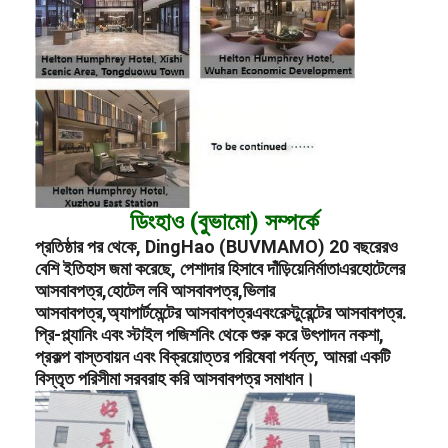
ডিংহাও (বুভামো) সম্পর্কে
প্রতিষ্ঠার পর থেকে, DingHao (BUVMAMO) 20 বছরেরও
বেশি ইতিহাস জমা করেছে, পেশাদার হিসাবে দাঁড়িয়ে
নির্মাতা
এর
হোটেলের
আসবাবপত্র
,
হোটেল লবি আসবাবপত্র
,
ভিলার
আসবাবপত্র
,
অ্যাপার্টমেন্টের আসবাবপত্র
এবং
রেস্টুরেন্টের আসবাবপত্র
.
প্রি-প্ল্যানিং এবং স্টাইল পজিশনিং থেকে শুরু করে উৎপাদন নকশা,
প্রকল্প বাস্তবায়ন এবং বিক্রয়োত্তর পরিষেবা পর্যন্ত, আমরা একটি
বিস্তৃত পরিসীমা সরবরাহ করি আসবাবপত্র সমাধান।