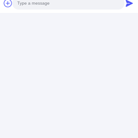
আমরা কাস্টমাইজড প্রকল্প আসবাবপত্র সেবা বিস্তৃত প্রস্তাব।
আপনার চাহিদা ভাল বুঝতে, আমাদের সাথে আলোচনা করুন। আমরা
আপনার সাথে সহযোগিতা করার জন্য উন্মুখ।
Photo
Video Call
Audio Call