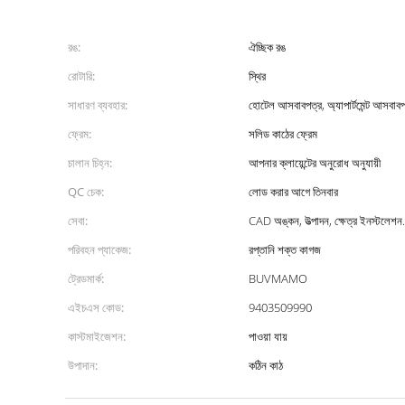
রঙ:
ঐচ্ছিক রঙ
রোটারি:
স্থির
সাধারণ ব্যবহার:
হোটেল আসবাবপত্র, অ্যাপার্টমেন্ট আসবাবপ
ফ্রেম:
সলিড কাঠের ফ্রেম
চালান চিহ্ন:
আপনার ক্লায়েন্টের অনুরোধ অনুযায়ী
QC চেক:
লোড করার আগে তিনবার
সেবা:
CAD অঙ্কন, উত্পাদন, ক্ষেত্র ইনস্টলেশন.
পরিবহন প্যাকেজ:
রপ্তানি শক্ত কাগজ
ট্রেডমার্ক:
BUVMAMO
এইচএস কোড:
9403509990
কাস্টমাইজেশন:
পাওয়া যায়
উপাদান:
কঠিন কাঠ