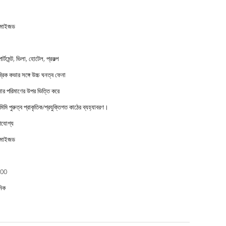
টমাইজড
ার্টমেন্ট, ভিলা, হোটেল, প্রকল্প
্রিক কভার সঙ্গে উচ্চ ঘনত্ব ফেনা
র পরিমাণের উপর ভিত্তি করে
মিমি পুরুত্ব প্রাকৃতিক/প্রযুক্তিগত কাঠের ব্যহ্যাবরণ।
ণযোগ্য
টমাইজড
00
নিক