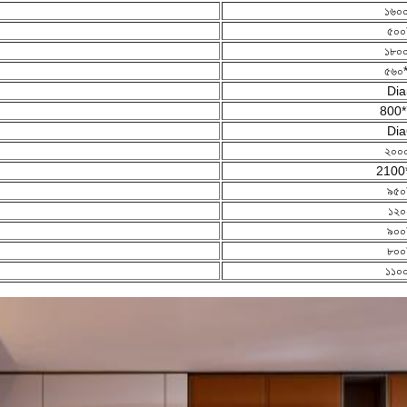
১৬০
৫০০
১৮০
৫৬০
Dia
800*
Dia
২০০
2100
৯৫০
১২০
৯০০
৮০০
১১০