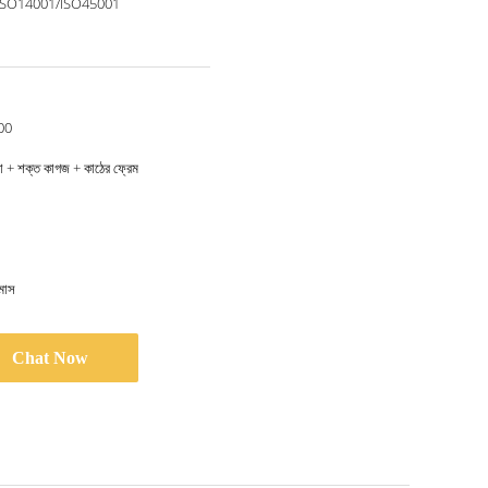
ISO14001/ISO45001
00
ানো + শক্ত কাগজ + কাঠের ফ্রেম
মাস
Chat Now