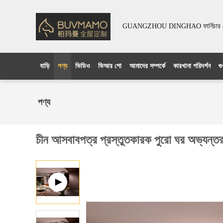
GUANGZHOU DINGHAO ফার্নিচার কো
বাড়ি
পণ্য
ভিডিও
ভিআর শো
আমাদের সম্পর্কে
কারখানা পরিদর্শন
গু
পণ্য
চীন আসবাবপত্র প্রস্তুতকারক পুরো ঘর অভ্যন্তর 