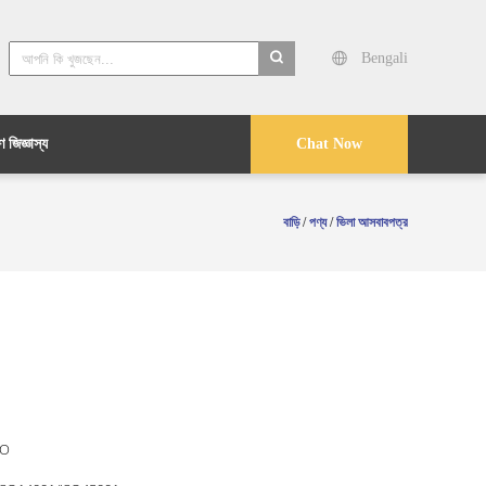
Bengali
search
 জিজ্ঞাস্য
Chat Now
বাড়ি
/
পণ্য
/
ভিলা আসবাবপত্র
O