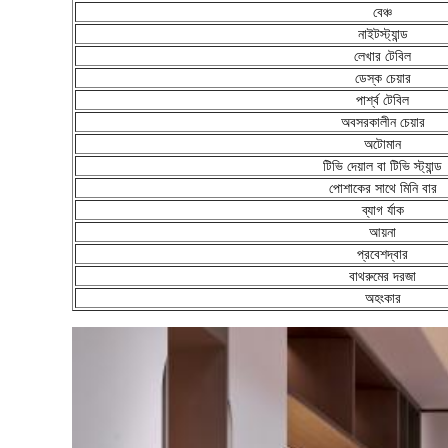
বেঞ্চ
নাইটস্ট্যান্ড
লেখার টেবিল
ডেস্ক চেয়ার
পার্শ্ব টেবিল
অবসরকালীন চেয়ার
অটোমান
টিভি দেয়াল বা টিভি স্ট্যান্ড
পোশাকের সাথে মিনি বার
ব্যাগ র্যাক
আয়না
প্রবেশদ্বার
বাথরুমের দরজা
অহংকার