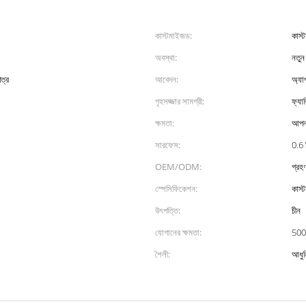
কাস্টমাইজড:
কাস্
অবস্থা:
নতুন
ত্র
আবেদন:
অ্যাপ
গৃহসজ্জার সামগ্রী:
ফ্যাব
ক্ষমতা:
আপনা
সারফেস:
0.6 
OEM/ODM:
গ্রহ
স্পেসিফিকেশন:
কাস্
উৎপত্তি:
চীন
যোগানের ক্ষমতা:
500
শৈলী:
আধু