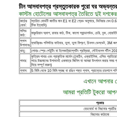
চীন আসবাবপত্র প্রস্তুতকারক পুরো ঘর অভ্যন্তর 
কাস্টম হোটেলের আসবাবপত্র তৈরিতে দুই দশকেরও
কাঠের
স্তরিত বোর্ডটি জাতীয় মান E1 বা E2 গ্রেড অনুসারে, ভিনিয়ার বেধ 
বোর্ড:
টিক ইত্যাদি)
সলিড
মাঞ্চুরিয়ান অ্যাশ, রাবার কাঠ, টিক, কালো স্যান্ডালউড, চেরি, বুক, হো
কাঠ:
প্লাস
ফ্যাব্রিকঃ পলিস্টার ফাইবার, তুলা, তুলা মিশ্রণ, চিনলন ভেলভেট, 3M জ
উপাদানঃ
ধাতু:
লোহাঃ স্প্রে পেইন্টিং বা ইলেকট্রোপ্লেটিং প্রক্রিয়া, স্টেইনলেস স্টী
কৃত্রিম পাথর এবং প্রাকৃতিক মার্বেল ((কঠিন, এক্রাইলিক, এসিড প্রতিরো
পাথর:
পারে.উচ্চমানের উপাদানই একমাত্র জিনিস যা আমরা উৎপাদন করার সময় গ্রহণ ক
দিয়ে সম্পূর্ণ করুন)
গ্লাস:
5 মিমি থেকে 10 মিমি স্বচ্ছ বা রঙিন শক্ত গ্লাস, প্রান্তের চারপাশে পল
এখানে আপনার রেফ
আমরা প্রতিটি টুকরো আপনার
প্রকার
হেডবোর্ড বা বিছানার প্রাচীর
বিছানার কাঠামো