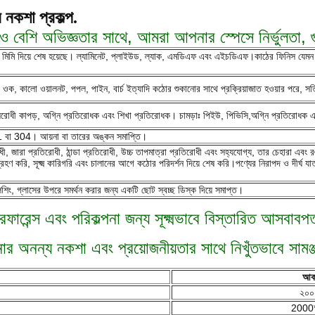
নকশা প্রকল্প.
 বেশি অভিজ্ঞতার সাথে, আমরা আপনার স্পেসে নির্ভুলতা,
0.6 মিমি দিয়ে শেষ হয়েছে। ল্যামিনেট, প্লাইউড, ল্যাক, এমডিএফ এবং এইচডিএফ।কাঠের ফিনিস যেম
য়াইট ওক, কালো ওয়ালনট, পপল, পাইন, বার্চ ইত্যাদি কঠোর শুকানোর সাথে প্রক্রিয়াজাত হওয়ার পরে,
লরোধী কাপড়, অগ্নি প্রতিরোধক এবং শিখা প্রতিরোধক। চামড়াঃ পিইউ, পিভিসি,অগ্নি প্রতিরোধক এবং 
ল 201 বা 304। আয়না বা তারের অঙ্কন সমাপ্তি।
ধী, জারা প্রতিরোধী, ঠান্ডা প্রতিরোধী, উচ্চ তাপমাত্রা প্রতিরোধী এবং সহ্যযোগ্য, তার চেহারা এবং
রি, সূক্ষ্ম কারিগরি এবং চালানের আগে কঠোর পরিদর্শন দিয়ে শেষ করি।পণ্যের নিরাপদ ও দীর্ঘ যাত্রার 
িশিং, গ্লাসের উপরে সমর্থন করার জন্য একটি ছোট স্বচ্ছ ডিস্ক দিয়ে সমাপ্ত।
ারেন্স এবং পরিকল্পনা জন্য সূক্ষ্মভাবে বিস্তারিত আসবাব
 অনন্য নকশা এবং প্রয়োজনীয়তার সাথে নিখুঁতভাবে সামঞ
আকা
২০০
2000