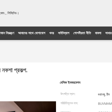
ং., লিমিটেড।
ণমান নিয়ন্ত্রণ
আমাদের সাথে যোগাযোগ
খবর
সাইটম্যাপ
গোপনীয়তা নীতি
মামলা
সাধারণ
নকশা প্রকল্প.
বেসিক ইনফরমেশন
উৎপত্তি স্থল:
গুয়াংজু, চীন
পরিচিতিমুলক নাম:
BUVMAM