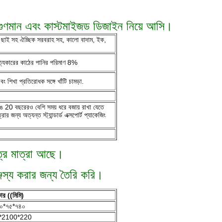
 গুণমান এবং কাস্টমাইজড ডিজাইন নিয়ে আসি।
ন ছাই সহ ঐচ্ছিক সরবরাহ সহ, কালো বাদাম, ইক,
 সত্যিকারের কাঠের পানির পরিমাণ 8%
শিখা প্রতিরোধক সঙ্গে খাঁটি চামড়া.
 রঙ 20 বছরেরও বেশি সময় ধরে বজায় রাখা যেতে
জন্য অত্যন্ত স্ট্যান্ডার্ড এক্সপোর্ট প্যাকেজিং
পত্র মাত্রা আছে।
্জস্য করার জন্য তৈরি করি।
র ((মিমি)
০*৭৫*৭৪০
*2100*220