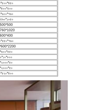
০*৫০০*৪৫০
*৪০০*৫০০
০*৬০০*৭৬০
*৫৯০*১০৫০
500*500
760*1020
600*400
০*৫৫০*৭৬০
*600*2200
*৬০০*৫৫০
০*১০*৮০০
*২০০০*৫০
*২০০০*৫০
০*৫২০*৪০০