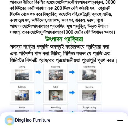
আকারের রীতিতে বিকশিত হয়েছে
হোটেল
প্রকৌশল
আসবাবপত্র
গ্রুপ, 3000
বর্গ মিটারের একটি কারখানা এবং 200 টিরও বেশি কর্মচারী সহ। প্রোডাক্ট
সিস্টেম থেকে শুরু করে বিস্তারিত, ক
হোটেল লবি
,
রেস্টুরেন্ট
, ক্যাফে,
লাউঞ্জ
,
কনফারেন্স হল, আউটডোর,
শয়নকক্ষ
, বসার ঘর, বাথরুম, দরজা, পুরো
আচ্ছাদন
হোটেল
আসবাবপত্র প্যাকেজিং
. সূক্ষ্ম প্রযুক্তি, উন্নত উত্পাদন
সরঞ্জাম, তারকা
হোটেল
স্যুট
আসবাবপত্র
1000 সেটের বেশি উৎপাদন ক্ষমতা।
উৎপাদন প্রক্রিয়া
সমস্ত পণ্যের পদ্ধতি অবশ্যই কঠোরভাবে প্রক্রিয়া করা
এবং পরিদর্শন পাস করা উচিত, নিশ্চিত করুন যে প্রতি এক
মিনিটের বিশদটি গ্রাহকের প্রয়োজনীয়তা পুরোপুরি পূরণ করে।
DingHao Furniture