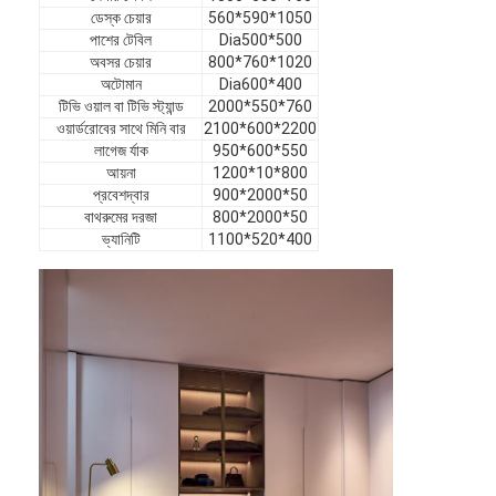
ডেস্ক চেয়ার
560*590*1050
ভিআর শো
পাশের টেবিল
Dia500*500
অবসর চেয়ার
800*760*1020
আমাদের সম্পর্কে
অটোমান
Dia600*400
টিভি ওয়াল বা টিভি স্ট্যান্ড
2000*550*760
কারখানা পরিদর্শন
ওয়ার্ডরোবের সাথে মিনি বার
2100*600*2200
লাগেজ র্যাক
950*600*550
গুণমান নিয়ন্ত্রণ
আয়না
1200*10*800
প্রবেশদ্বার
900*2000*50
আমাদের সাথে যোগাযোগ
বাথরুমের দরজা
800*2000*50
ভ্যানিটি
1100*520*400
খবর
মামলা
সাধারণ জিজ্ঞাস্য
এখন চ্যাট করুন