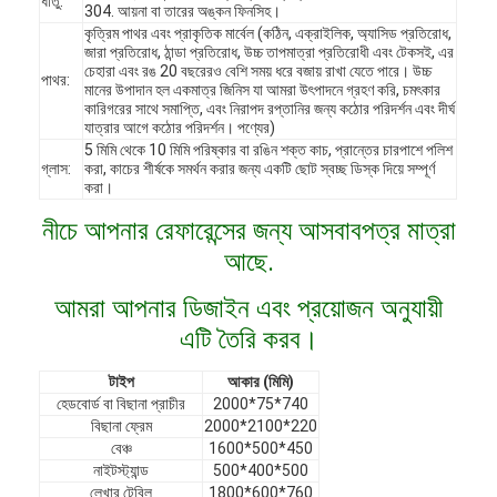
ধাতু:
304. আয়না বা তারের অঙ্কন ফিনসিহ।
কৃত্রিম পাথর এবং প্রাকৃতিক মার্বেল (কঠিন, এক্রাইলিক, অ্যাসিড প্রতিরোধ,
জারা প্রতিরোধ, ঠান্ডা প্রতিরোধ, উচ্চ তাপমাত্রা প্রতিরোধী এবং টেকসই, এর
চেহারা এবং রঙ 20 বছরেরও বেশি সময় ধরে বজায় রাখা যেতে পারে। উচ্চ
পাথর:
মানের উপাদান হল একমাত্র জিনিস যা আমরা উৎপাদনে গ্রহণ করি, চমৎকার
কারিগরের সাথে সমাপ্তি, এবং নিরাপদ রপ্তানির জন্য কঠোর পরিদর্শন এবং দীর্ঘ
যাত্রার আগে কঠোর পরিদর্শন। পণ্যের)
5 মিমি থেকে 10 মিমি পরিষ্কার বা রঙিন শক্ত কাচ, প্রান্তের চারপাশে পলিশ
গ্লাস:
করা, কাচের শীর্ষকে সমর্থন করার জন্য একটি ছোট স্বচ্ছ ডিস্ক দিয়ে সম্পূর্ণ
করা।
নীচে আপনার রেফারেন্সের জন্য আসবাবপত্র মাত্রা
আছে.
আমরা আপনার ডিজাইন এবং প্রয়োজন অনুযায়ী
এটি তৈরি করব।
বাড়ি
টাইপ
আকার (মিমি)
হেডবোর্ড বা বিছানা প্রাচীর
2000*75*740
পণ্য
বিছানা ফ্রেম
2000*2100*220
বেঞ্চ
1600*500*450
ভিডিও
নাইটস্ট্যান্ড
500*400*500
লেখার টেবিল
1800*600*760