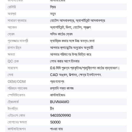
কাস্টমাইজড
কাস্টমাইজড
রোটারি
স্থির
অবস্থা
নতুন
সাধারণ ব্যবহার
হোটেল আসবাবপত্র, অ্যাপার্টমেন্ট আসবাবপত্র
আবেদন
অ্যাপার্টমেন্ট, ভিলা, হোটেল, প্রকল্প
ফ্রেম
সলিড কাঠের ফ্রেম
গৃহসজ্জার সামগ্রী
ফ্যাব্রিক কভার সঙ্গে উচ্চ ঘনত্ব ফেনা
চালান চিহ্ন
আপনার ক্লায়েন্টের অনুরোধ অনুযায়ী
ক্ষমতা
আপনার পরিমাণের উপর ভিত্তি করে
QC চেক
লোড করার আগে তিনবার
সারফেস
0.6 মিমি পুরুত্ব প্রাকৃতিক/প্রযুক্তিগত কাঠের ব্যহ্যাবরণ।
সেবা
CAD অঙ্কন, উত্পাদন, ক্ষেত্র ইনস্টলেশন.
OEM/ODM
গ্রহণযোগ্য
পরিবহন প্যাকেজ
রপ্তানি শক্ত কাগজ
স্পেসিফিকেশন
কাস্টমাইজড
ট্রেডমার্ক
BUVMAMO
উৎপত্তি
চীন
এইচএস কোড
9403509990
যোগানের ক্ষমতা
50000
কাস্টমাইজেশন
পাওয়া যায়