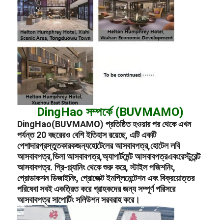
DingHao সম্পর্কে (BUVMAMO)
DingHao(BUVMAMO) প্রতিষ্ঠিত হওয়ার পর থেকে এখন
পর্যন্ত 20 বছরেরও বেশি ইতিহাস রয়েছে, এটি একটি
পেশাদার
প্রস্তুতকারক
জন্য
হোটেলের আসবাবপত্র
,
হোটেল লবি
আসবাবপত্র
,
ভিলা আসবাবপত্র
,
অ্যাপার্টমেন্ট আসবাবপত্র
এবং
রেস্টুরেন্ট
আসবাবপত্র
. প্রি-প্ল্যানিং থেকে শুরু করে, স্টাইল পজিশনিং,
প্রোডাকশন ডিজাইনিং, প্রোজেক্ট ইমপ্লিমেন্টেশন এবং বিক্রয়োত্তর
পরিষেবা সবই একত্রিত করে গ্রাহকদের জন্য সম্পূর্ণ পরিসরে
আসবাবপত্র সাপোর্টিং সলিউশন সরবরাহ করে।