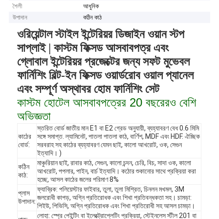
শৈলী
আধুনিক
উপাদান
কঠিন কাঠ
ওরিয়েন্টাল স্টাইল ইন্টেরিয়র ডিজাইন ওয়ান স্টপ
সাপ্লাই | কাস্টম ফিক্সড আসবাবপত্র এবং
গ্লোবাল ইন্টেরিয়র প্রজেক্টের জন্য সফট মুভেবল
ফার্নিশিং বিল্ট-ইন ফিক্সড ওয়ার্ডরোব ওয়াল প্যানেল
এবং সম্পূর্ণ অস্থাবর হোম ফার্নিশিং সেট
কাস্টম হোটেল আসবাবপত্রের 20 বছরেরও বেশি
অভিজ্ঞতা
স্তরিত বোর্ড জাতীয় মান E1 বা E2 গ্রেড অনুযায়ী, ব্যহ্যাবরণ বেধ 0.6 মিমি
কাঠের
সঙ্গে সমাপ্ত. ল্যামিনেট, পাতলা পাতলা কাঠ, বার্ণিশ, MDF এবং HDF. ঐচ্ছিক
বোর্ড:
সরবরাহ সহ কাঠের ব্যহ্যাবরণ যেমন ছাই, কালো আখরোট, ওক, সেগুন
ইত্যাদি। )
মাঞ্চুরিয়ান ছাই, রাবার কাঠ, সেগুন, কালো চন্দন, চেরি, বিচ, সাদা ওক, কালো
কঠিন
আখরোট, পপলার, পাইন, বার্চ ইত্যাদি। কঠোর শুকানোর সাথে প্রক্রিয়া করা
কাঠ:
হচ্ছে, আসল কাঠের জলের পরিমাণ 8%
ফ্যাব্রিক: পলিয়েস্টার ফাইবার, তুলা, তুলা মিশ্রিত, চিনলন মখমল, 3M
প্লাস
জলরোধী কাপড়, অগ্নি প্রতিরোধক এবং শিখা প্রতিবন্ধকতা সহ। চামড়া:
উপাদান:
পিইউ, পিভিসি, অগ্নি প্রতিরোধক এবং শিখা প্রতিরোধী সহ আসল চামড়া।
লোহা: স্প্রে পেইন্টিং বা ইলেক্ট্রোপ্লেটিং প্রক্রিয়া, স্টেইনলেস স্টীল 201 বা