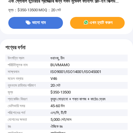
এবং গ্লোবাল ইন্টেরিয়র প্রজেক্টের জন্য সফট মুভেবল ফার্নিশিং বিল্ট-ইন ফিক্সড
ওয়ার্ডরোব ওয়াল প্যানেল এবং সম্পূর্ণ অস্থাবর হোম ফার্নিশিং সেট
মূল্য：$350-13500
MOQ：20 সেট
ভালো দাম
এখন চ্যাট করুন
পণ্যের বর্ণনা
উৎপত্তি স্থল
গুয়াংজু, চীন
পরিচিতিমুলক নাম
BUVMAMO
সাক্ষ্যদান
ISO9001/ISO14001/ISO45001
মডেল নম্বার
V46
ন্যূনতম চাহিদার পরিমাণ
20 সেট
মূল্য
$350-13500
প্যাকেজিং বিবরণ
বুদ্বুদ মোড়ানো + শক্ত কাগজ + কাঠের ফ্রেম
ডেলিভারি সময়
45-60 দিন
পরিশোধের শর্ত
এল/সি, টি/টি
যোগানের ক্ষমতা
5,000 সেট/মাস
রঙ
ঐচ্ছিক রঙ