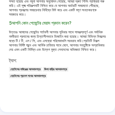
সম্মত হয়েছে এবং নমুনা আপনার অনুমোদন পেয়েছে, আমরা দ্রুত শিপিং প্রক্রিয়া শুরু
করি। এই সূক্ষ্ম পরিকল্পনাটি নিশ্চিত করে যে আপনার অর্ডারটি সময়মতো পৌঁছেছে,
আপনার প্রকল্পের সময়রেখায় নির্বিঘ্নে ফিট করে এবং একটি মসৃণ সংহতকরণকে
সহজতর করে।
5আপনি কোন পেমেন্টের মেয়াদ প্রদান করেন?
উত্তরঃ আমাদের পেমেন্টের শর্তাবলী আপনার সুবিধার সাথে সামঞ্জস্যপূর্ণ এবং সর্বাধিক
নমনীয়তা প্রদানের জন্য চিন্তাশীলভাবে ডিজাইন করা হয়েছে। আমরা বিভিন্ন বিকল্পের
মধ্যে টি / টি, এল / সি, এবং এসক্রো পরিষেবাগুলি সরবরাহ করি।প্রতিটি বিকল্প
আপনার নির্দিষ্ট পছন্দ এবং আর্থিক চাহিদার সাথে মেলে, আপনার সন্তুষ্টিকে অগ্রাধিকার
দেয় এমন একটি নির্বিঘ্ন এবং উদ্বেগ মুক্ত লেনদেনের অভিজ্ঞতা নিশ্চিত করে।
ট্যাগ:
হোটেলের লাউঞ্জের আসবাবপত্র
ভিলা বাড়ির আসবাবপত্র
হোটেলের প্রবেশ পথের আসবাবপত্র