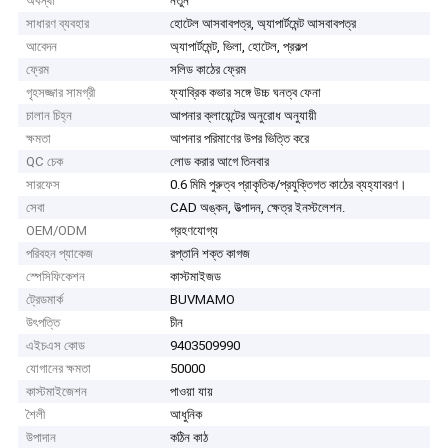
অবস্থা
নতুন
সাধারণ ব্যবহার
হোটেল আসবাবপত্র, অ্যাপার্টমেন্ট আসবাবপত্র
আবেদন
অ্যাপার্টমেন্ট, ভিলা, হোটেল, প্রকল্প
ফ্রেম
সলিড কাঠের ফ্রেম
গৃহসজ্জার সামগ্রী
ফ্যাব্রিক কভার সঙ্গে উচ্চ ঘনত্ব ফেনা
চালান চিহ্ন
আপনার ক্লায়েন্টের অনুরোধ অনুযায়ী
ক্ষমতা
আপনার পরিমাণের উপর ভিত্তি করে
QC চেক
লোড করার আগে তিনবার
সারফেস
0.6 মিমি পুরুত্ব প্রাকৃতিক/প্রযুক্তিগত কাঠের ব্যহ্যাবরণ।
সেবা
CAD অঙ্কন, উত্পাদন, ক্ষেত্র ইনস্টলেশন.
OEM/ODM
গ্রহণযোগ্য
পরিবহন প্যাকেজ
রপ্তানি শক্ত কাগজ
স্পেসিফিকেশন
কাস্টমাইজড
ট্রেডমার্ক
BUVMAMO
উৎপত্তি
চীন
এইচএস কোড
9403509990
যোগানের ক্ষমতা
50000
কাস্টমাইজেশন
পাওয়া যায়
শৈলী
আধুনিক
উপাদান
কঠিন কাঠ