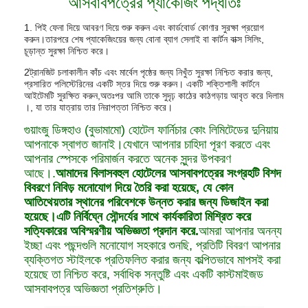
আসবাবপত্রের প্যাকেজিং পদ্ধতিঃ
1. পিই ফেনা দিয়ে আবরণ দিয়ে শুরু করুন এবং কার্ডবোর্ড কোণার সুরক্ষা প্রয়োগ
করুন।তারপরে শেষ প্যাকেজিংয়ের জন্য বোনা ব্যাগ সেলাই বা কার্টন বাক্স সিলিং,
চূড়ান্ত সুরক্ষা নিশ্চিত করে।
2ট্রানজিট চলাকালীন কাঁচ এবং মার্বেল পৃষ্ঠের জন্য নিখুঁত সুরক্ষা নিশ্চিত করার জন্য,
প্রসারিত পলিস্টেরিনের একটি স্তর দিয়ে শুরু করুন। একটি শক্তিশালী কার্টনে
আইটেমটি সুরক্ষিত করুন,অতঃপর আমি তাকে সুদৃঢ় কাঠের কাঠগড়ায় আবৃত করে দিলাম
।, যা তার যাত্রায় তার নিরাপত্তা নিশ্চিত করে।
গুয়াংজু ডিঙ্গহাও (বুভামামো) হোটেল ফার্নিচার কোং লিমিটেডের দুনিয়ায়
আপনাকে স্বাগত জানাই।যেখানে আপনার চাহিদা পূরণ করতে এবং
আপনার স্পেসকে পরিমার্জন করতে অনেক সুন্দর উপকরণ
আছে।.
আমাদের বিলাসবহুল হোটেলের আসবাবপত্রের সংগ্রহটি বিশদ
বিবরণে নিবিড় মনোযোগ দিয়ে তৈরি করা হয়েছে, যে কোন
আতিথেয়তার স্থানের পরিবেশকে উন্নত করার জন্য ডিজাইন করা
হয়েছে।এটি নির্বিঘ্নে সৌন্দর্যের সাথে কার্যকারিতা মিশ্রিত করে
সত্যিকারের অবিস্মরণীয় অভিজ্ঞতা প্রদান করে.
আমরা আপনার অনন্য
ইচ্ছা এবং পছন্দগুলি মনোযোগ সহকারে শুনছি, প্রতিটি বিবরণ আপনার
ব্যক্তিগত স্টাইলকে প্রতিফলিত করার জন্য কল্পিতভাবে মাপসই করা
হয়েছে তা নিশ্চিত করে, সর্বাধিক সন্তুষ্টি এবং একটি কাস্টমাইজড
আসবাবপত্র অভিজ্ঞতা প্রতিশ্রুতি।