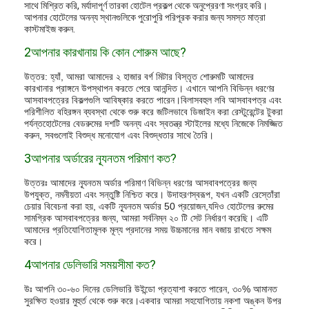
সাথে মিশ্রিত করি, মর্যাদাপূর্ণ তারকা হোটেল প্রকল্প থেকে অনুপ্রেরণা সংগ্রহ করি।
আপনার হোটেলের অনন্য স্থানগুলিকে পুরোপুরি পরিপূরক করার জন্য সমস্ত মাত্রা
কাস্টমাইজ করুন.
2আপনার কারখানায় কি কোন শোরুম আছে?
উত্তর: হ্যাঁ, আমরা আমাদের ২ হাজার বর্গ মিটার বিস্তৃত শোরুমটি আমাদের
কারখানার প্রাঙ্গনে উপস্থাপন করতে পেরে আনন্দিত। এখানে আপনি বিভিন্ন ধরণের
আসবাবপত্রের বিকল্পগুলি আবিষ্কার করতে পারেন।বিলাসবহুল লবি আসবাবপত্র এবং
পরিশীলিত বহিরঙ্গন ব্যবস্থা থেকে শুরু করে জটিলভাবে ডিজাইন করা রেস্টুরেন্টের টুকরা
পর্যন্তহোটেলের বেডরুমের দশটি অনন্য এবং স্বতন্ত্র স্টাইলের মধ্যে নিজেকে নিমজ্জিত
করুন, সবগুলোই বিশুদ্ধ মনোযোগ এবং বিশুদ্ধতার সাথে তৈরি।
3আপনার অর্ডারের ন্যূনতম পরিমাণ কত?
উত্তরঃ আমাদের ন্যূনতম অর্ডার পরিমাণ বিভিন্ন ধরণের আসবাবপত্রের জন্য
উপযুক্ত, নমনীয়তা এবং সন্তুষ্টি নিশ্চিত করে। উদাহরণস্বরূপ, যখন একটি রেস্তোঁরা
চেয়ার বিবেচনা করা হয়, একটি ন্যূনতম অর্ডার 50 প্রয়োজন,যদিও হোটেলের রুমের
সামগ্রিক আসবাবপত্রের জন্য, আমরা সর্বনিম্ন ২০ টি সেট নির্ধারণ করেছি। এটি
আমাদের প্রতিযোগিতামূলক মূল্য প্রদানের সময় উচ্চমানের মান বজায় রাখতে সক্ষম
করে।
4আপনার ডেলিভারি সময়সীমা কত?
উঃ আপনি ৩০-৬০ দিনের ডেলিভারি উইন্ডো প্রত্যাশা করতে পারেন, ৩০% আমানত
সুরক্ষিত হওয়ার মুহুর্ত থেকে শুরু করে।একবার আমরা সহযোগিতায় নকশা অঙ্কন উপর