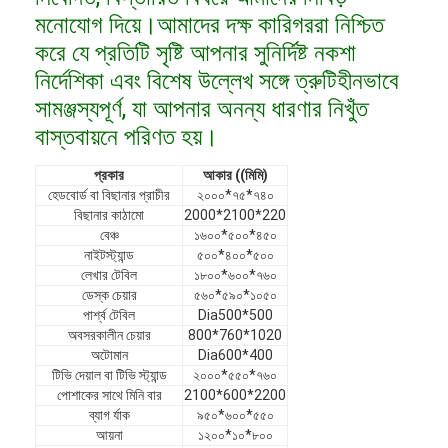
ভিআর শো
মনোযোগ দিয়ে।আমাদের দক্ষ কারিগররা নিশ্চিত
করে যে প্রতিটি সৃষ্টি আপনার সুনির্দিষ্ট নকশা
আমাদের সম্পর্কে
নির্দেশিকা এবং বিশেষ উল্লেখ সঙ্গে ত্রুটিহীনভাবে
সামঞ্জস্যপূর্ণ, যা আপনার অনন্য ধারণার নিখুঁত
কারখানা পরিদর্শন
বাস্তবায়নে পরিণত হয়।
গুণমান নিয়ন্ত্রণ
প্রকার
আকার ((মিমি)
আমাদের সাথে যোগাযোগ
হেডবোর্ড বা বিছানার প্রাচীর
২০০০*৭৫*৭৪০
বিছানার কাঠামো
2000*2100*220
বেঞ্চ
১৬০০*৫০০*৪৫০
খবর
নাইটস্ট্যান্ড
৫০০*৪০০*৫০০
লেখার টেবিল
১৮০০*৬০০*৭৬০
মামলা
ডেস্ক চেয়ার
৫৬০*৫৯০*১০৫০
পার্শ্ব টেবিল
Dia500*500
সাধারণ জিজ্ঞাস্য
অবসরকালীন চেয়ার
800*760*1020
অটোমান
Dia600*400
এখন চ্যাট করুন
টিভি দেয়াল বা টিভি স্ট্যান্ড
২০০০*৫৫০*৭৬০
পোশাকের সাথে মিনি বার
2100*600*2200
ব্যাগ র্যাক
৯৫০*৬০০*৫৫০
আয়না
১২০০*১০*৮০০