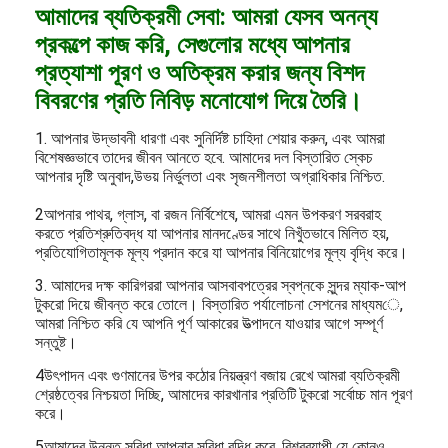
আমাদের ব্যতিক্রমী সেবা: আমরা যেসব অনন্য
প্রকল্পে কাজ করি, সেগুলোর মধ্যে আপনার
প্রত্যাশা পূরণ ও অতিক্রম করার জন্য বিশদ
বিবরণের প্রতি নিবিড় মনোযোগ দিয়ে তৈরি।
1. আপনার উদ্ভাবনী ধারণা এবং সুনির্দিষ্ট চাহিদা শেয়ার করুন, এবং আমরা
বিশেষজ্ঞভাবে তাদের জীবন আনতে হবে. আমাদের দল বিস্তারিত স্কেচ
আপনার দৃষ্টি অনুবাদ,উভয় নির্ভুলতা এবং সৃজনশীলতা অগ্রাধিকার নিশ্চিত.
2আপনার পাথর, গ্লাস, বা রজন নির্বিশেষে, আমরা এমন উপকরণ সরবরাহ
করতে প্রতিশ্রুতিবদ্ধ যা আপনার মানদণ্ডের সাথে নিখুঁতভাবে মিলিত হয়,
প্রতিযোগিতামূলক মূল্য প্রদান করে যা আপনার বিনিয়োগের মূল্য বৃদ্ধি করে।
3. আমাদের দক্ষ কারিগররা আপনার আসবাবপত্রের স্বপ্নকে সুন্দর ম্যাক-আপ
টুকরো দিয়ে জীবন্ত করে তোলে। বিস্তারিত পর্যালোচনা সেশনের মাধ্যমে,
আমরা নিশ্চিত করি যে আপনি পূর্ণ আকারের উত্পাদনে যাওয়ার আগে সম্পূর্ণ
সন্তুষ্ট।
4উৎপাদন এবং গুণমানের উপর কঠোর নিয়ন্ত্রণ বজায় রেখে আমরা ব্যতিক্রমী
শ্রেষ্ঠত্বের নিশ্চয়তা দিচ্ছি, আমাদের কারখানার প্রতিটি টুকরো সর্বোচ্চ মান পূরণ
করে।
5আমাদের উন্নত সুবিধা আপনার সুবিধা বৃদ্ধি করে, বিশ্বব্যাপী যে কোনও