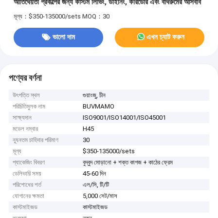
আতিথেয়তা প্রকল্পের জন্য কাস্টম লিভিং, ডাইনিং, করিডোর এবং বাথরুমের আসবাব
মূল্য：$350-135000/sets
MOQ：30
ভালো দাম
এখন চ্যাট করুন
পণ্যের বর্ণনা
উৎপত্তি স্থল
গুয়াংজু, চীন
পরিচিতিমুলক নাম
BUVMAMO
সাক্ষ্যদান
ISO9001/ISO14001/ISO45001
মডেল নম্বার
H45
ন্যূনতম চাহিদার পরিমাণ
30
মূল্য
$350-135000/sets
প্যাকেজিং বিবরণ
বুদ্বুদ মোড়ানো + শক্ত কাগজ + কাঠের ফ্রেম
ডেলিভারি সময়
45-60 দিন
পরিশোধের শর্ত
এল/সি, টি/টি
যোগানের ক্ষমতা
5,000 সেট/মাস
কাস্টমাইজড
কাস্টমাইজড