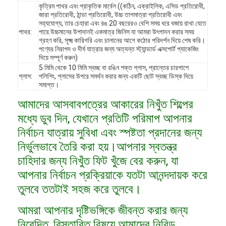
কৃত্রিম পাথর এবং প্রাকৃতিক মার্বেল ((কঠিন, এক্রাইলিক, এসিড প্রতিরোধী,
জারা প্রতিরোধী, ঠান্ডা প্রতিরোধী, উচ্চ তাপমাত্রা প্রতিরোধী এবং
সহ্যযোগ্য, তার চেহারা এবং রঙ 20 বছরেরও বেশি সময় ধরে বজায় রাখা যেতে
পাথর:
পারে.উচ্চমানের উপাদানই একমাত্র জিনিস যা আমরা উৎপাদন করার সময়
গ্রহণ করি, সূক্ষ্ম কারিগরি এবং চালানের আগে কঠোর পরিদর্শন দিয়ে শেষ করি।
পণ্যের নিরাপদ ও দীর্ঘ যাত্রার জন্য অত্যন্ত স্ট্যান্ডার্ড এক্সপোর্ট প্যাকেজিং
দিয়ে সম্পূর্ণ করুন)
5 মিমি থেকে 10 মিমি স্বচ্ছ বা রঙিন শক্ত গ্লাস, প্রান্তের চারপাশে
গ্লাস:
পলিশিং, গ্লাসের উপরে সমর্থন করার জন্য একটি ছোট স্বচ্ছ ডিস্ক দিয়ে
সমাপ্ত।
আমাদের আসবাবপত্রের আকারের নিখুঁত শিল্পের
মধ্যে ডুব দিন, যেখানে প্রতিটি পরিমাপ আপনার
নির্বাচন যাত্রায় সুবিধা এবং স্পষ্টতা প্রদানের জন্য
নির্ভুলভাবে তৈরি করা হয়।আপনার স্বতন্ত্র
চাহিদার জন্য নিখুঁত ফিট খুঁজে বের করুন, যা
বাড়ি
আপনার নির্বাচন প্রক্রিয়াকে যতটা আনন্দদায়ক করে
তুলবে ততটাই সহজ করে তুলবে।
পণ্য
আমরা আপনার দৃষ্টিভঙ্গিকে জীবন্ত করার জন্য
ভিডিও
নিবেদিত, বিস্তারিত বিষয়ে আমাদের নিবিড়