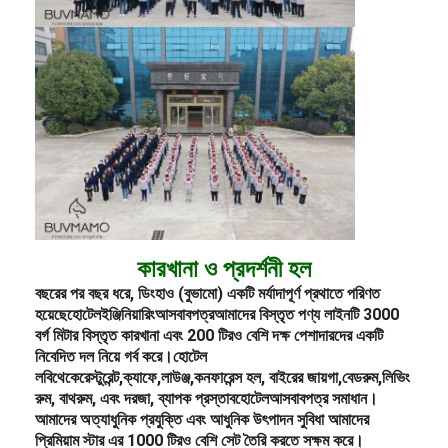
কারখানা ও প্রদর্শনী হল
বছরের পর বছর ধরে, ডিংহাও (বুভামো) একটি মর্যাদাপূর্ণ প্রথাতে পরিণত
হয়েছে
হোটেল
ইঞ্জিনিয়ারিং
আসবাবপত্র
আমাদের বিস্তৃত পণ্য লাইনটি 3000
বর্গ মিটার বিস্তৃত কারখানা এবং 200 টিরও বেশি দক্ষ পেশাদারদের একটি
নিবেদিত দল নিয়ে গর্ব করে।
হোটেল
লবি
থেকে
রেস্টুরেন্ট,
ক্যাফে,
লাউঞ্জ,
কনফারেন্স হল, বাইরের জায়গা,
বেডরুম,
লিভিং
রুম, বাথরুম, এবং দরজা, ব্যাপক প্রস্তাব
হোটেল
আসবাবপত্র সমাধান।
আমাদের অত্যাধুনিক প্রযুক্তি এবং আধুনিক উৎপাদন সুবিধা আমাদের
প্রিমিয়াম স্টার এর 1000 টিরও বেশি সেট তৈরি করতে সক্ষম করে।