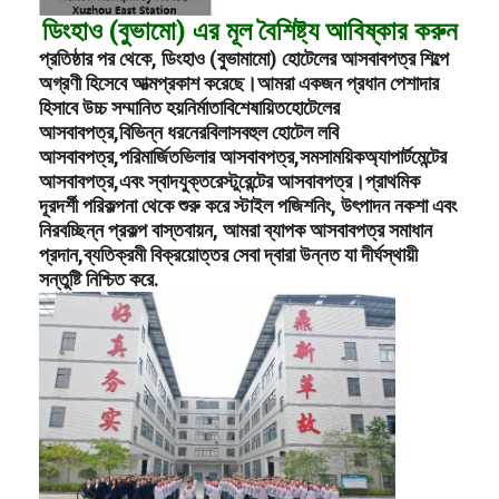
ডিংহাও (বুভামো) এর মূল বৈশিষ্ট্য আবিষ্কার করুন
প্রতিষ্ঠার পর থেকে, ডিংহাও (বুভামামো) হোটেলের আসবাবপত্র শিল্পে
অগ্রণী হিসেবে আত্মপ্রকাশ করেছে।আমরা একজন প্রধান পেশাদার
হিসাবে উচ্চ সম্মানিত হয়
নির্মাতা
বিশেষায়িত
হোটেলের
আসবাবপত্র,
বিভিন্ন ধরনের
বিলাসবহুল হোটেল লবি
আসবাবপত্র,
পরিমার্জিত
ভিলার আসবাবপত্র,
সমসাময়িক
অ্যাপার্টমেন্টের
আসবাবপত্র,
এবং স্বাদযুক্ত
রেস্টুরেন্টের আসবাবপত্র।
প্রাথমিক
দূরদর্শী পরিকল্পনা থেকে শুরু করে স্টাইল পজিশনিং, উৎপাদন নকশা এবং
নিরবচ্ছিন্ন প্রকল্প বাস্তবায়ন, আমরা ব্যাপক আসবাবপত্র সমাধান
প্রদান,ব্যতিক্রমী বিক্রয়োত্তর সেবা দ্বারা উন্নত যা দীর্ঘস্থায়ী
সন্তুষ্টি নিশ্চিত করে.