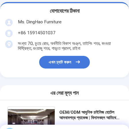
যোগাযোগের ঠিকানা
Ms. DingHao Furniture
+86 15914501037
সংখ্যা 70, চুংয়ে রোড, অর্থনীতি বিকাশ অঞ্ল, তাইপিং শহর, কংগুয়া
দিস্ট্রিক্ত, গুংয়াজু শহর, গাডুংত প্রদেশ, চাইনা
এখন চ্যাট করুন
এর সেরা মূল্য পান
OEM/ODM আধুনিক চাইনিজ হোটেল
আসবাবপত্র প্যাকেজ | বিলাসবহুল আতিথেয়তা
প্রকল্পের জন্য কাস্টম লিভিং, ডাইনিং,
করিডোর এবং বাথরুমের আসবাব