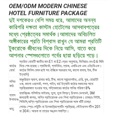
OEM/ODM MODERN CHINESE
HOTEL FURNITURE PACKAGE
দুই দশকেরও বেশি সময় ধরে, আমাদের অনন্য
কারিগরি দক্ষতা কাস্টম হোটেলের আসবাবপত্রের
মধ্যে শ্রেষ্ঠত্বের সমার্থক।আমাদের অবিচলিত
অঙ্গীকারের প্রতি বিশ্বাস রাখুন যে আমরা প্রতিটি
টুকরোকে জীবনের দিকে নিয়ে আসি, যাতে করে
আপনার স্পেসগুলোতে গর্বের ছায়া ছড়িয়ে পড়ে।
স্তরিত বোর্ডটি জাতীয় মান E1 বা E2 গ্রেড অনুসারে, ভিনিয়ার বেধ 0.6 মিমি
কাঠের
দিয়ে শেষ হয়েছে। ল্যামিনেট, প্লাইউড, ল্যাক, এমডিএফ এবং এইচডিএফ।
বোর্ড:
কাঠের ফিনিস যেমন ছাই সহ ঐচ্ছিক সরবরাহ সহ, কালো বাদাম, ইক, টিক
ইত্যাদি)
মাঞ্চুরিয়ান অ্যাশ, রাবার কাঠ, টিক, কালো স্যান্ডালউড, চেরি, বুক, হোয়াইট
সলিড
ওক, কালো ওয়ালনট, পপল, পাইন, বার্চ ইত্যাদি কঠোর শুকানোর সাথে
কাঠ:
প্রক্রিয়াজাত হওয়ার পরে, সত্যিকারের কাঠের পানির পরিমাণ 8%
ফ্যাব্রিকঃ পলিস্টার ফাইবার, তুলা, তুলা মিশ্রণ, চিনলন ভেলভেট, 3M
প্লাস
জলরোধী কাপড়, অগ্নি প্রতিরোধক এবং শিখা প্রতিরোধক। চামড়াঃ পিইউ,
উপাদানঃ
পিভিসি,অগ্নি প্রতিরোধক এবং শিখা প্রতিরোধক সঙ্গে খাঁটি চামড়া.
লোহাঃ স্প্রে পেইন্টিং বা ইলেকট্রোপ্লেটিং প্রক্রিয়া, স্টেইনলেস স্টীল 201
ধাতু:
বা 304। আয়না বা তারের অঙ্কন সমাপ্তি।