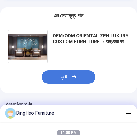
এর সেরা মূল্য পান
OEM/ODM ORIENTAL ZEN LUXURY
CUSTOM FURNITURE. ♪ অন্ধকার কাঠ
ও ফ্যাব্রিকের আলংকারিক পার্শ্ব টেবিলের সাথে
আলংকারিক সিট চেয়ার হোটেলের ভিআইপি রুম এবং
প্রাইভেট ক্লাবহাউসের জন্য
চ্যাট
প্রস্তাবিত পণ্য
DingHao Furniture
11:08 PM