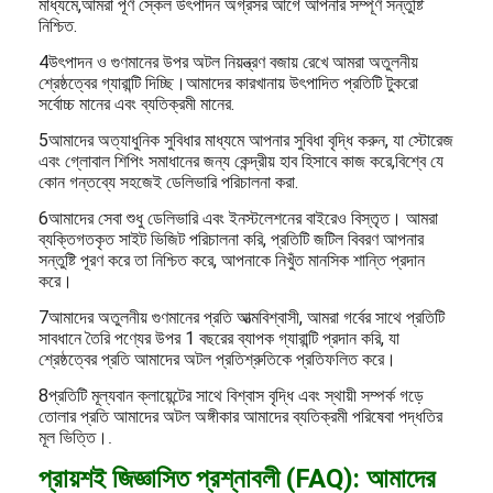
মাধ্যমে,আমরা পূর্ণ স্কেল উৎপাদন অগ্রসর আগে আপনার সম্পূর্ণ সন্তুষ্টি
নিশ্চিত.
4উৎপাদন ও গুণমানের উপর অটল নিয়ন্ত্রণ বজায় রেখে আমরা অতুলনীয়
শ্রেষ্ঠত্বের গ্যারান্টি দিচ্ছি।আমাদের কারখানায় উৎপাদিত প্রতিটি টুকরো
সর্বোচ্চ মানের এবং ব্যতিক্রমী মানের.
5আমাদের অত্যাধুনিক সুবিধার মাধ্যমে আপনার সুবিধা বৃদ্ধি করুন, যা স্টোরেজ
এবং গ্লোবাল শিপিং সমাধানের জন্য কেন্দ্রীয় হাব হিসাবে কাজ করে,বিশ্বে যে
কোন গন্তব্যে সহজেই ডেলিভারি পরিচালনা করা.
6আমাদের সেবা শুধু ডেলিভারি এবং ইনস্টলেশনের বাইরেও বিস্তৃত। আমরা
ব্যক্তিগতকৃত সাইট ভিজিট পরিচালনা করি, প্রতিটি জটিল বিবরণ আপনার
সন্তুষ্টি পূরণ করে তা নিশ্চিত করে, আপনাকে নিখুঁত মানসিক শান্তি প্রদান
করে।
7আমাদের অতুলনীয় গুণমানের প্রতি আত্মবিশ্বাসী, আমরা গর্বের সাথে প্রতিটি
সাবধানে তৈরি পণ্যের উপর 1 বছরের ব্যাপক গ্যারান্টি প্রদান করি, যা
শ্রেষ্ঠত্বের প্রতি আমাদের অটল প্রতিশ্রুতিকে প্রতিফলিত করে।
8প্রতিটি মূল্যবান ক্লায়েন্টের সাথে বিশ্বাস বৃদ্ধি এবং স্থায়ী সম্পর্ক গড়ে
তোলার প্রতি আমাদের অটল অঙ্গীকার আমাদের ব্যতিক্রমী পরিষেবা পদ্ধতির
মূল ভিত্তি।
.
প্রায়শই জিজ্ঞাসিত প্রশ্নাবলী (FAQ): আমাদের