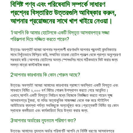
বিশিষ্ট পণ্য এবং পরিষেবাদি সম্পর্কে সাধারণ
প্রশ্নের বিস্তারিত উত্তরগুলি আবিষ্কার করুন,
আপনার প্রয়োজনের সাথে খাপ খাইয়ে নেওয়া।
1আপনি কি আমার হোটেলকে একটি বিস্তৃত আসবাবপত্র সজ্জা
পরিকল্পনা দিয়ে সজ্জিত করতে পারেন?
উত্তরঃ অবশ্যই! আমরা আপনার স্বপ্নদর্শী ধারণাগুলি আপনার পছন্দসই নান্দনিকতার
সাথে নিখুঁতভাবে মিশ্রিত করি, সম্মানিত তারকা হোটেল প্রকল্প থেকে প্রাপ্ত অনুপ্রেরণা
সরবরাহ করি।আপনার হোটেলের অনন্য স্পেসগুলির সাথে সঠিকভাবে ফিট করার জন্য
সমস্ত মাত্রা কাস্টমাইজ করুন.
2আপনার কারখানায় কি কোন শোরুম আছে?
উত্তরঃ অবশ্যই! আমরা আমাদের কারখানার প্রাঙ্গণে অবস্থিত একটি বিস্তৃত এবং
সাবধানে নির্মিত ২,০০০ বর্গ মিটার শোরুম উপস্থাপন করতে পেরে আনন্দিত।
এখানে,আপনি একটি বিস্তৃত নির্বাচন মধ্যে নিজেকে নিমজ্জিত করতে পারেন সূক্ষ্ম
আসবাবপত্র টুকরা, যা লবির অত্যাধুনিক সাজসজ্জা থেকে শুরু করে স্টাইলিশ
আউটডোর ব্যবস্থা পর্যন্ত সবকিছুকে অন্তর্ভুক্ত করে।প্রত্যেকটি নির্মিত হয় কোন
স্থানকে কমনীয়তা এবং কার্যকারিতা দিয়ে উন্নত করার জন্য.
3আপনার অর্ডারের ন্যূনতম পরিমাণ কত?
উত্তরঃ আমাদের ন্যূনতম অর্ডার পরিমাণটি আপনি যে নির্দিষ্ট ধরণের আসবাবপত্র