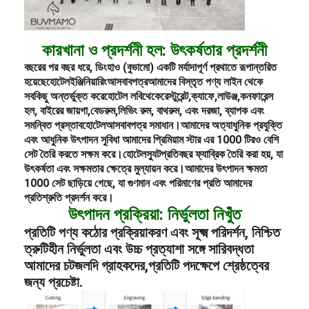
কারখানা ও প্রদর্শনী হল: উৎকর্ষতার প্রদর্শনী
বছরের পর বছর ধরে, ডিংহাও (বুভামো) একটি মর্যাদাপূর্ণ প্রথাতে রূপান্তরিত
হয়েছে
হোটেল
ইঞ্জিনিয়ারিং
আসবাবপত্র
আমাদের বিস্তৃত পণ্য লাইন থেকে
সবকিছু অন্তর্ভুক্ত করে
হোটেল লবি
থেকে
রেস্টুরেন্ট,
ক্যাফে,
লাউঞ্জ,
কনফারেন্স
হল, বাইরের জায়গা,
বেডরুম,
লিভিং রুম, বাথরুম, এবং দরজা, ব্যাপক এবং
সমন্বিত প্রস্তাব
হোটেল
আসবাবপত্র সমাধান।
আমাদের অত্যাধুনিক প্রযুক্তি
এবং আধুনিক উৎপাদন সুবিধা আমাদের প্রিমিয়াম স্টার এর 1000 টিরও বেশি
সেট তৈরি করতে সক্ষম করে।
হোটেল
স্যুট
প্রতিবছর ফ্যাব্রিক তৈরি করা হয়, যা
উৎকর্ষতা এবং সক্ষমতার ক্ষেত্রে মুল্যায়ন করে।
আমাদের উৎপাদন ক্ষমতা
1000 সেট ছাড়িয়ে গেছে, যা গুণমান এবং পরিমাণের প্রতি আমাদের
প্রতিশ্রুতি প্রদর্শন করে।
উৎপাদন প্রক্রিয়া: নির্ভুলতা নিখুঁত
প্রতিটি পণ্য কঠোর প্রক্রিয়াকরণ এবং সূক্ষ্ম পরিদর্শন, নিশ্চিত
ত্রুটিহীন নির্ভুলতা এবং উচ্চ প্রত্যাশা সঙ্গে সারিবদ্ধতা
আমাদের চটজলদি গ্রাহকদের,প্রতিটি পদক্ষেপে শ্রেষ্ঠত্বের
জন্য প্রচেষ্টা.