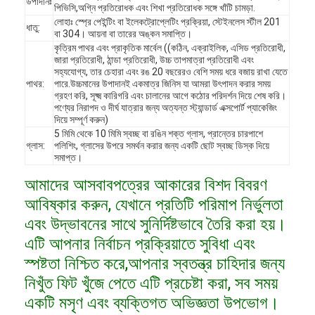
উপাদানঃ
পিভিসি,অগ্নি প্রতিরোধক এবং শিখা প্রতিরোধক সঙ্গে খাঁটি চামড়া.
লোহাঃ স্প্রে পেইন্টিং বা ইলেকট্রোপ্লেটিং প্রক্রিয়া, স্টেইনলেস স্টীল 201
ধাতু:
বা 304। আয়না বা তারের অঙ্কন সমাপ্তি।
কৃত্রিম পাথর এবং প্রাকৃতিক মার্বেল ((কঠিন, এক্রাইলিক, এসিড প্রতিরোধী,
জারা প্রতিরোধী, ঠান্ডা প্রতিরোধী, উচ্চ তাপমাত্রা প্রতিরোধী এবং
সহ্যযোগ্য, তার চেহারা এবং রঙ 20 বছরেরও বেশি সময় ধরে বজায় রাখা যেতে
পাথর:
পারে.উচ্চমানের উপাদানই একমাত্র জিনিস যা আমরা উৎপাদন করার সময়
গ্রহণ করি, সূক্ষ্ম কারিগরি এবং চালানের আগে কঠোর পরিদর্শন দিয়ে শেষ করি।
পণ্যের নিরাপদ ও দীর্ঘ যাত্রার জন্য অত্যন্ত স্ট্যান্ডার্ড এক্সপোর্ট প্যাকেজিং
দিয়ে সম্পূর্ণ করুন)
5 মিমি থেকে 10 মিমি স্বচ্ছ বা রঙিন শক্ত গ্লাস, প্রান্তের চারপাশে
গ্লাস:
পলিশিং, গ্লাসের উপরে সমর্থন করার জন্য একটি ছোট স্বচ্ছ ডিস্ক দিয়ে
সমাপ্ত।
আমাদের আসবাবপত্রের আকারের বিশদ বিবরণ
আবিষ্কার করুন, যেখানে প্রতিটি পরিমাপ নির্ভুলতা
এবং উদ্ভাবনের সাথে সুনির্দিষ্টভাবে তৈরি করা হয়।
বাড়ি
এটি আপনার নির্বাচন প্রক্রিয়াতে সুবিধা এবং
স্পষ্টতা নিশ্চিত করে,আপনার স্বতন্ত্র চাহিদার জন্য
পণ্য
নিখুঁত ফিট খুঁজে পেতে এটি প্রচেষ্টা করা, সব সময়
ভিডিও
একটি মসৃণ এবং ব্যক্তিগত অভিজ্ঞতা উপভোগ।