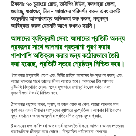
ঠিকানাঃ ৭০ চুয়াংয়ে রোড, তাইপিং টাউন, কনগহুয়া জেলা,
গুয়াংজু, গুয়াংডং, চীন - আমাদের পরিদর্শন করুন এবং একটি
অতুলনীয় আসবাবপত্র অভিজ্ঞতা শুরু করুন, নতুনত্ব
আবিষ্কার করুন যেমনটি আগে কখনও হয়নি।
আমাদের ব্যতিক্রমী সেবা: আমাদের প্রতিটি অনন্য
প্রকল্পের সাথে আপনার প্রত্যাশা পূরণ করার
পাশাপাশি অতিক্রম করার জন্য কঠোরভাবে তৈরি
করা হয়েছে, প্রতিটি স্তরে শ্রেষ্ঠত্ব নিশ্চিত করে।
1আপনার উদ্ভাবনী ধারণা এবং নির্দিষ্ট চাহিদা আমাদের উপস্থাপন করুন, এবং
আমরা দক্ষতার সাথে তাদের জীবন আনতে হবে। আমাদের টিম আপনার
দৃষ্টিভঙ্গি বিস্তারিত স্কেচ মধ্যে সূক্ষ্মভাবে রূপান্তরিত,যথাযথতা এবং
সৃজনশীলতা উভয়ই নিশ্চিত করে.
2আপনার পছন্দের পাথর, গ্লাস, বা রজন হোক না কেন, আমরা আপনার মান
পূরণ করে এমন উপাদান সংগ্রহের ব্যাপারে দৃঢ়প্রতিজ্ঞ।আপনার বিনিয়োগের
মূল্য বাড়ানোর জন্য অতুলনীয় প্রতিযোগিতামূলক মূল্য প্রদান.
3আমাদের দক্ষ কারিগররা অত্যাশ্চর্য মডেল তৈরি করে, আপনার আসবাবপত্রের
ধারণাগুলিকে জীবন্ত করে তোলে। বিস্তারিত পর্যালোচনা সেশনের