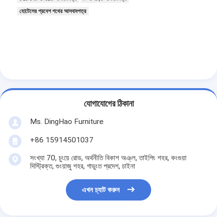
হোটেলের প্রবেশ পথের আসবাবপত্র
যোগাযোগের ঠিকানা
Ms. DingHao Furniture
+86 15914501037
সংখ্যা 70, চুংয়ে রোড, অর্থনীতি বিকাশ অঞ্ল, তাইপিং শহর, কংগুয়া
দিস্ট্রিক্ত, গুংয়াজু শহর, গাডুংত প্রদেশ, চাইনা
এখন চ্যাট করুন