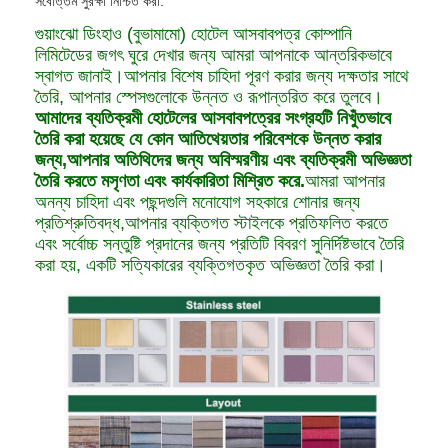
সর্বোত্তম সুরক্ষা নিশ্চিত করা.
গুয়াংঝো ডিংহাও (বুভামামো) হোটেল আসবাবপত্র কোম্পানি
লিমিটেডের জগৎ ঘুরে দেখার জন্য আমরা আপনাকে আন্তরিকভাবে
স্বাগত জানাই।আপনার বিশেষ চাহিদা পূরণ করার জন্য দক্ষতার সাথে
তৈরি, আপনার স্পেসগুলোকে উন্নত ও রূপান্তরিত করে তুলবে।
আমাদের ব্যতিক্রমী হোটেলের আসবাবপত্রের সংগ্রহটি নিখুঁতভাবে
তৈরি করা হয়েছে যে কোন আতিথেয়তার পরিবেশকে উন্নত করার
জন্য,আপনার অতিথিদের জন্য অবিস্মরণীয় এবং ব্যতিক্রমী অভিজ্ঞতা
তৈরি করতে মসৃণতা এবং কার্যকারিতা মিশ্রিত করে.
আমরা আপনার
অনন্য চাহিদা এবং পছন্দগুলি মনোযোগ সহকারে শোনার জন্য
প্রতিশ্রুতিবদ্ধ,আপনার ব্যক্তিগত স্টাইলকে প্রতিফলিত করতে
এবং সর্বোচ্চ সন্তুষ্টি প্রদানের জন্য প্রতিটি বিবরণ সুনির্দিষ্টভাবে তৈরি
করা হয়, একটি সত্যিকারের ব্যক্তিগতকৃত অভিজ্ঞতা তৈরি করা।