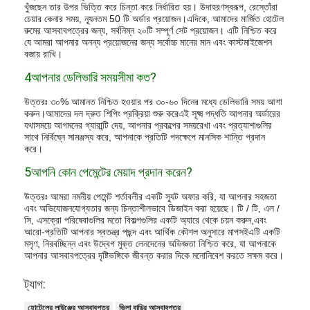
খুঁজছেন তার উপর ভিত্তি করে চিন্তা করে নির্ধারিত হয়। উদাহরণস্বরূপ, রেস্তোঁরা
চেয়ার কেনার সময়, ন্যূনতম 50 টি অর্ডার প্রয়োজন।এদিকে, আমাদের মার্জিত হোটেল
রুমের আসবাবপত্রের জন্য, সর্বনিম্ন ২০টি সম্পূর্ণ সেট প্রয়োজন। এটি নিশ্চিত করে
যে আমরা আপনার অনন্য প্রয়োজনের জন্য সর্বোচ্চ মানের মান এবং কাস্টমাইজেশন
বজায় রাখি।
4আপনার ডেলিভারি সময়সীমা কত?
উত্তরঃ ৩০% আমানত নিশ্চিত হওয়ার পর ৩০-৬০ দিনের মধ্যে ডেলিভারি সময় আশা
করুন।আমাদের দল দ্রুত শিপিং প্রক্রিয়া শুরু করেএই সূক্ষ্ম পদ্ধতি আপনার অর্ডারের
যথাসময়ে আগমনের গ্যারান্টি দেয়, আপনার প্রকল্পের সময়রেখা এবং প্রত্যাশাগুলির
সাথে নির্বিঘ্নে সামঞ্জস্য করে, আপনাকে প্রতিটি পদক্ষেপে মানসিক শান্তি প্রদান
করে।
5আপনি কোন পেমেন্টের মেয়াদ প্রদান করেন?
উত্তরঃ আমরা নমনীয় পেমেন্ট শর্তাবলীর একটি স্যুট অফার করি, যা আপনার সহজতা
এবং অভিযোজনযোগ্যতার জন্য চিন্তাশীলভাবে ডিজাইন করা হয়েছে। টি / টি, এল /
সি, এসক্রো পরিষেবাগুলির মতো বিকল্পগুলির একটি অ্যারে থেকে চয়ন করুন,এবং
আরো-প্রতিটি আপনার স্বতন্ত্র পছন্দ এবং আর্থিক কৌশল অনুসারে মাপসইএটি একটি
মসৃণ, নিরবচ্ছিন্ন এবং উদ্বেগ মুক্ত লেনদেনের অভিজ্ঞতা নিশ্চিত করে, যা আপনাকে
আপনার আসবাবপত্রের দৃষ্টিভঙ্গিকে জীবন্ত করার দিকে মনোনিবেশ করতে সক্ষম করে।
ট্যাগ:
হোটেলের লাউঞ্জের আসবাবপত্র
ভিলা বাড়ির আসবাবপত্র