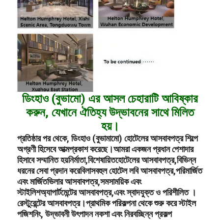
ডিংহাও (বুভামো) এর আসল চেহারাটি আবিষ্কার
করুন, যেখানে ঐতিহ্য উদ্ভাবনের সাথে মিলিত
হয়।
প্রতিষ্ঠার পর থেকে, ডিংহাও (বুভামামো) হোটেলের আসবাবপত্র শিল্পে
অগ্রণী হিসেবে আত্মপ্রকাশ করেছে।আমরা একজন প্রধান পেশাদার
হিসাবে সম্মানিত হয়
নির্মাতা,
বিশেষায়িত
হোটেলের আসবাবপত্র,
বিভিন্ন
ধরনের সেবা প্রদান করে
বিলাসবহুল হোটেল লবি আসবাবপত্র,
পরিমার্জিত
এবং মার্জিত
ভিলার আসবাবপত্র,
সমসাময়িক এবং
স্টাইলিশ
অ্যাপার্টমেন্টের আসবাবপত্র,
এবং স্বাদযুক্ত ও পরিশীলিত ।
রেস্টুরেন্টের আসবাবপত্র।
প্রাথমিক পরিকল্পনা থেকে শুরু করে স্টাইল
পজিশনিং, উদ্ভাবনী উৎপাদন নকশা এবং নিরবচ্ছিন্ন প্রকল্প