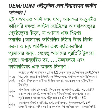
OEM/ODM ওরিয়েন্টাল জেন বিলাসবহুল কাস্টম
আসবাব।
দুই দশকেরও বেশি সময় ধরে, আমাদের অতুলনীয়
কারিগরি দক্ষতা কাস্টম হোটেলের আসবাবপত্রের
শ্রেষ্ঠত্বের চিহ্ন, যা গুণমান এবং শিল্পের
সমার্থক।আমাদের অবিচলিত নিষ্ঠার উপর নির্ভর
করুন অনন্য পরিশীলন এবং ব্যতিক্রমীতা
প্রদানের জন্য, যেহেতু আমাদের প্রতিটি টুকরো
প্রাণে রূপান্তরিত হয়......উজ্জ্বলতা এবং
কার্যকারিতার এক অনন্য মিশ্রণ।
স্তরিত বোর্ডটি জাতীয় মান E1 বা E2 গ্রেড অনুসারে, ভিনিয়ার বেধ 0.6 মিমি
কাঠের
দিয়ে শেষ হয়েছে। ল্যামিনেট, প্লাইউড, ল্যাক, এমডিএফ এবং এইচডিএফ।
বোর্ড:
কাঠের ফিনিস যেমন ছাই সহ ঐচ্ছিক সরবরাহ সহ, কালো বাদাম, ইক, টিক
ইত্যাদি)
মাঞ্চুরিয়ান অ্যাশ, রাবার কাঠ, টিক, কালো স্যান্ডালউড, চেরি, বুক, হোয়াইট
সলিড
ওক, কালো ওয়ালনট, পপল, পাইন, বার্চ ইত্যাদি কঠোর শুকানোর সাথে
কাঠ:
প্রক্রিয়াজাত হওয়ার পরে, সত্যিকারের কাঠের পানির পরিমাণ 8%
ফ্যাব্রিকঃ পলিস্টার ফাইবার, তুলা, তুলা মিশ্রণ, চিনলন ভেলভেট, 3M
প্লাস
জলরোধী কাপড়, অগ্নি প্রতিরোধক এবং শিখা প্রতিরোধক। চামড়াঃ পিইউ,