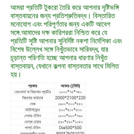
ভিআর শো
আমরা প্রতিটি টুকরো তৈরি করে আপনার দৃষ্টিভঙ্গি
বাস্তবায়নের জন্য প্রতিশ্রুতিবদ্ধ। বিস্তারিত
আমাদের সম্পর্কে
মনোযোগ এবং পরিপূর্ণতার জন্য একটি আবেগ
সঙ্গে.আমাদের দক্ষ কারিগররা নিশ্চিত করে যে
কারখানা পরিদর্শন
প্রতিটি সৃষ্টি আপনার সুনির্দিষ্ট নকশা নির্দেশিকা এবং
গুণমান নিয়ন্ত্রণ
বিশেষ উল্লেখ সঙ্গে নিখুঁতভাবে সারিবদ্ধ, যার
চূড়ান্ত পরিণতি হচ্ছে আপনার ধারণার নিখুঁত
আমাদের সাথে যোগাযোগ
বাস্তবায়ন, যেখানে কল্পনা বাস্তবতার সাথে মিলিত
খবর
হয়।
মামলা
প্রকার
আকার ((মিমি)
হেডবোর্ড বা বিছানার প্রাচীর
২০০০*৭৫*৭৪০
বিছানার কাঠামো
2000*2100*220
সাধারণ জিজ্ঞাস্য
বেঞ্চ
১৬০০*৫০০*৪৫০
নাইটস্ট্যান্ড
৫০০*৪০০*৫০০
এখন চ্যাট করুন
লেখার টেবিল
১৮০০*৬০০*৭৬০
ডেস্ক চেয়ার
৫৬০*৫৯০*১০৫০
পার্শ্ব টেবিল
Dia500*500
অবসরকালীন চেয়ার
800*760*1020