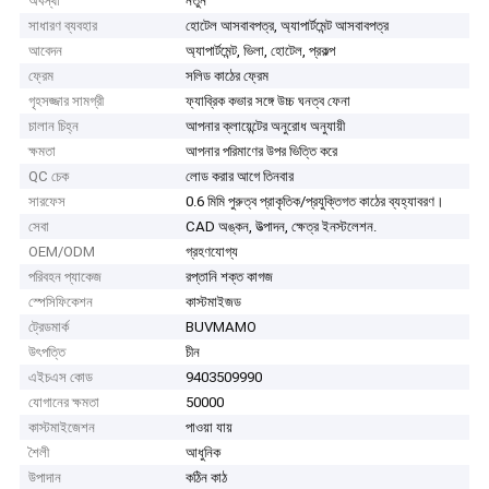
অবস্থা
নতুন
সাধারণ ব্যবহার
হোটেল আসবাবপত্র, অ্যাপার্টমেন্ট আসবাবপত্র
আবেদন
অ্যাপার্টমেন্ট, ভিলা, হোটেল, প্রকল্প
ফ্রেম
সলিড কাঠের ফ্রেম
গৃহসজ্জার সামগ্রী
ফ্যাব্রিক কভার সঙ্গে উচ্চ ঘনত্ব ফেনা
চালান চিহ্ন
আপনার ক্লায়েন্টের অনুরোধ অনুযায়ী
ক্ষমতা
আপনার পরিমাণের উপর ভিত্তি করে
QC চেক
লোড করার আগে তিনবার
সারফেস
0.6 মিমি পুরুত্ব প্রাকৃতিক/প্রযুক্তিগত কাঠের ব্যহ্যাবরণ।
সেবা
CAD অঙ্কন, উত্পাদন, ক্ষেত্র ইনস্টলেশন.
OEM/ODM
গ্রহণযোগ্য
পরিবহন প্যাকেজ
রপ্তানি শক্ত কাগজ
স্পেসিফিকেশন
কাস্টমাইজড
ট্রেডমার্ক
BUVMAMO
উৎপত্তি
চীন
এইচএস কোড
9403509990
যোগানের ক্ষমতা
50000
কাস্টমাইজেশন
পাওয়া যায়
শৈলী
আধুনিক
উপাদান
কঠিন কাঠ