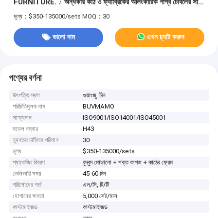
FURNITURE. ♪ অন্ধকার কাঠ ও ফ্যাব্রিকের আলংকারিক পার্শ্ব টেবিলের সাথে
আলংকারিক সিট চেয়ার হোটেলের ভিআইপি রুম এবং প্রাইভেট ক্লাবহাউসের জন্য
মূল্য：$350-135000/sets
MOQ：30
ভালো দাম
এখন চ্যাট করুন
পণ্যের বর্ণনা
উৎপত্তি স্থল
গুয়াংজু, চীন
পরিচিতিমুলক নাম
BUVMAMO
সাক্ষ্যদান
ISO9001/ISO14001/ISO45001
মডেল নম্বার
H43
ন্যূনতম চাহিদার পরিমাণ
30
মূল্য
$350-135000/sets
প্যাকেজিং বিবরণ
বুদ্বুদ মোড়ানো + শক্ত কাগজ + কাঠের ফ্রেম
ডেলিভারি সময়
45-60 দিন
পরিশোধের শর্ত
এল/সি, টি/টি
যোগানের ক্ষমতা
5,000 সেট/মাস
কাস্টমাইজড
কাস্টমাইজড