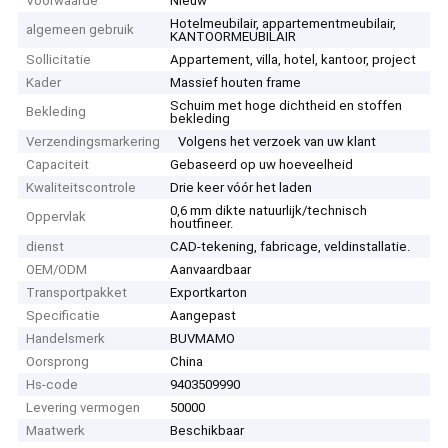
Voorwaarde
Nieuw
Hotelmeubilair, appartementmeubilair,
algemeen gebruik
KANTOORMEUBILAIR
Sollicitatie
Appartement, villa, hotel, kantoor, project
Kader
Massief houten frame
Schuim met hoge dichtheid en stoffen
Bekleding
bekleding
Verzendingsmarkering
Volgens het verzoek van uw klant
Capaciteit
Gebaseerd op uw hoeveelheid
Kwaliteitscontrole
Drie keer vóór het laden
0,6 mm dikte natuurlijk/technisch
Oppervlak
houtfineer.
dienst
CAD-tekening, fabricage, veldinstallatie.
OEM/ODM
Aanvaardbaar
Transportpakket
Exportkarton
Specificatie
Aangepast
Handelsmerk
BUVMAMO
Oorsprong
China
Hs-code
9403509990
Levering vermogen
50000
Maatwerk
Beschikbaar