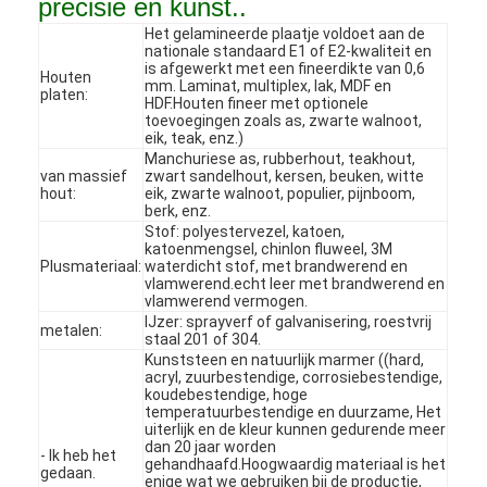
precisie en kunst..
Het gelamineerde plaatje voldoet aan de
nationale standaard E1 of E2-kwaliteit en
is afgewerkt met een fineerdikte van 0,6
Houten
mm. Laminat, multiplex, lak, MDF en
platen:
HDF.Houten fineer met optionele
toevoegingen zoals as, zwarte walnoot,
eik, teak, enz.)
Manchuriese as, rubberhout, teakhout,
van massief
zwart sandelhout, kersen, beuken, witte
hout:
eik, zwarte walnoot, populier, pijnboom,
berk, enz.
Stof: polyestervezel, katoen,
katoenmengsel, chinlon fluweel, 3M
Plusmateriaal:
waterdicht stof, met brandwerend en
vlamwerend.echt leer met brandwerend en
vlamwerend vermogen.
IJzer: sprayverf of galvanisering, roestvrij
metalen:
staal 201 of 304.
Kunststeen en natuurlijk marmer ((hard,
Huis
acryl, zuurbestendige, corrosiebestendige,
koudebestendige, hoge
Producten
temperatuurbestendige en duurzame, Het
uiterlijk en de kleur kunnen gedurende meer
dan 20 jaar worden
- Ik heb het
Video's
gehandhaafd.Hoogwaardig materiaal is het
gedaan.
enige wat we gebruiken bij de productie,