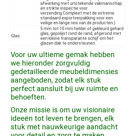
afwerking met uitstekende vakmanschap
VR-show
en strikte inspectie voor
verzending.Compleet met de extreme
standaard exportverpakking voor een
Over ons
veilige en lange reis van de producten.)
5 mm tot 10 mm helder of gekleurd gehard
Fabriekstocht
glas, gepolijst rond de rand, afgerond met
Glas:
een kleine transparante schijf om het
glazen dak te ondersteunen.
Kwaliteitscontrole
Voor uw ultieme gemak hebben
Neem contact met ons op
we hieronder zorgvuldig
gedetailleerde meubeldimensies
Nieuws
aangeboden, zodat elk stuk
Gevallen
perfect aansluit bij uw ruimte en
behoeften.
Vraagstukken
Onze missie is om uw visionaire
Praatje Nu
ideeën tot leven te brengen, elk
stuk met nauwkeurige aandacht
voor detail en zorg te maken,