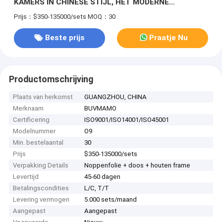
KAMERS IN CHINESE STIJL, HET MODERNE
OOSTERSE KANTOOR- EN THEEKAMERMEUBILAIR
Prijs：$350-135000/sets
MOQ：30
COMBINEERT KWALITEITSMATERIALEN EN
NAUWKEURIG VAKMANSCHAP PERFECT.
Beste prijs
Praatje Nu
Productomschrijving
Plaats van herkomst
GUANGZHOU, CHINA
Merknaam
BUVMAMO
Certificering
ISO9001/ISO14001/ISO45001
Modelnummer
O9
Min. bestelaantal
30
Prijs
$350-135000/sets
Verpakking Details
Noppenfolie + doos + houten frame
Levertijd
45-60 dagen
Betalingscondities
L/C, T/T
Levering vermogen
5.000 sets/maand
Aangepast
Aangepast