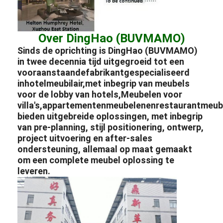
Over DingHao (BUVMAMO)
Sinds de oprichting is DingHao (BUVMAMO)
in twee decennia tijd uitgegroeid tot een
vooraanstaande
fabrikant
gespecialiseerd
in
hotelmeubilair
,
met inbegrip van meubels
voor de lobby van hotels
,
Meubelen voor
villa's
,
appartementenmeubelen
en
restaurantmeubi
bieden uitgebreide oplossingen, met inbegrip
van pre-planning, stijl positionering, ontwerp,
project uitvoering en after-sales
ondersteuning, allemaal op maat gemaakt
om een complete meubel oplossing te
leveren.