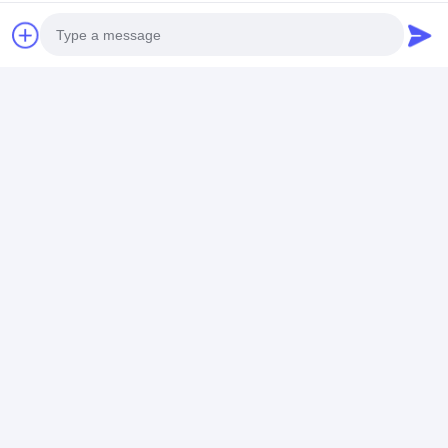
Photo
Video Call
Audio Call