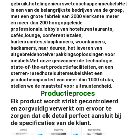
gebruik.
hotel
ingenieurswetenschappen
meubels
Het
is een van de belangrijkste bedrijven van de groep,
met een grote fabriek van 3000 vierkante meter
en meer dan 200 hoogopgeleide
professionals.
lobby's van hotels
,
restaurants
,
cafés,
lounge
, conferentiezalen,
buitenruimtes,
slaapkamers
, woonkamers,
badkamers, naar deuren, het leveren van
uitgebreide
hotel
verpakkingsoplossingen voor
meubels
Met onze geavanceerde technologie,
state-of-the-art productiefaciliteiten, en een
sterren-rated
hotel
suite
meubels
Met een
productiecapaciteit van meer dan 1000 stuks,
stellen we de maatstaf voor uitmuntendheid.
Productieproces
Elk product wordt strikt gecontroleerd
en zorgvuldig verwerkt om ervoor te
zorgen dat elk detail perfect aansluit bij
de specificaties van de klant.