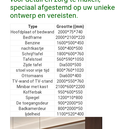
Meubels
speciaal afgestemd op uw unieke
ontwerp en vereisten.
Meubelen voor villa's
Type
Grootte ((mm)
Appartementmeubilair
Hoofdplaat of bedwand
2000*75*740
Bedframe
2000*2100*220
Meubelen voor commerciële clubs
Benzine
1600*500*450
nachtkastje
500*400*500
Schrijftafel
1800*600*760
Eetkamer meubels
Tafelstoel
560*590*1050
Zijde tafel
Dia500*500
Kantoormeubilair
stoel voor vrije tijd
800*760*1020
Ottomaans
Dia600*400
Meubelbeslag
TV-wand of TV-stand
2000*550*760
Minibar met kast
2100*600*2200
Kofferbak
950*600*550
Bekleed Meubilair
Spiegel
1200*10*800
De toegangsdeur
900*2000*50
Badkamerdeur
800*2000*50
Ijdelheid
1100*520*400