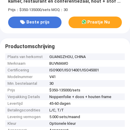
kamer, restaurant en conferentiezaal, hout + stof +
marmeren materiaal, ORIENTAAL TINK & HOLLOW
Prijs：$350-135000/sets
MOQ：30
GRILL FITURE FOR WELNESS RESORT DECORATION
Beste prijs
Praatje Nu
Productomschrijving
Plaats van herkomst
GUANGZHOU, CHINA
Merknaam
BUVMAMO
Certificering
ISO9001/ISO14001/ISO45001
Modelnummer
V41
Min. bestelaantal
30
Prijs
$350-135000/sets
Verpakking Details
Noppenfolie + doos + houten frame
Levertijd
45-60 dagen
Betalingscondities
L/C, T/T
Levering vermogen
5.000 sets/maand
Kleur
Optionele kleur