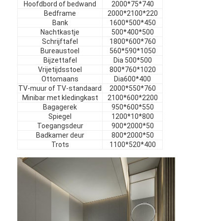
Hoofdbord of bedwand
2000*75*740
Meubels
Bedframe
2000*2100*220
Bank
1600*500*450
Meubelen voor villa's
Nachtkastje
500*400*500
Schrijftafel
1800*600*760
Appartementmeubilair
Bureaustoel
560*590*1050
Bijzettafel
Dia 500*500
Vrijetijdsstoel
800*760*1020
Meubelen voor commerciële clubs
Ottomaans
Dia600*400
TV-muur of TV-standaard
2000*550*760
Eetkamer meubels
Minibar met kledingkast
2100*600*2200
Bagagerek
950*600*550
Kantoormeubilair
Spiegel
1200*10*800
Toegangsdeur
900*2000*50
Badkamer deur
800*2000*50
Meubelbeslag
Trots
1100*520*400
Bekleed Meubilair