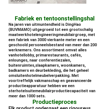
Fabriek en tentoonstellingshal
Na jaren van uitmuntendheid is DingHao
(BUVMAMO) uitgegroeid tot een grootschalig
maatwerk
hotel
engineering
meubilair
groep, met
een fabriek van 3000 vierkante meter en een
geschoold personeelsbestand van meer dan 200
werknemers. Ons assortiment omvat alles
van
hotellobby
, prima
restaurants
, cafés,
en
lounges
, naar conferentiezalen,
buitenruimtes,
slaapkamers
, woonkamers,
badkamers en deurbekleding, die het geheel
omsluiten
hotel
meubelverpakking
. Met
voortreffelijk vakmanschap en geavanceerde
productieapparatuur hebben we een
ster
hotel
suite
meubilair
productiecapaciteit van
meer dan 1000 sets.
Productieproces
Elk product ondergaat een rigoureus