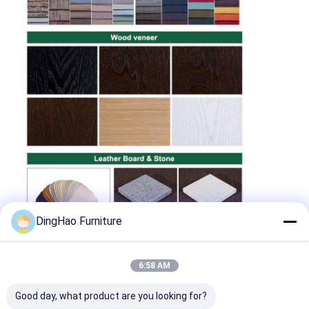
DingHao Furniture
6:58 AM
Wij bieden uitgebreide op maat gemaakte
projectmeubeldiensten. Om uw behoeften
Good day, what product are you looking for?
beter te begrijpen, kunt u contact met ons