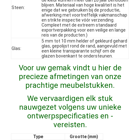
blijven. Materiaal van hoge kwaliteit is het
VR-show
Steen:
enige dat we gebruiken bij de productie,
afwerking met voortreffelijk vakmanschap
Over ons
en strikte inspectie vóór verzending.
Compleet met de extreem standaard
exportverpakking voor een veilige en lange
Fabriekstocht
reis van de producten.)
5 mm tot 10 mm helder of gekleurd gehard
glas, gepolijst rond de rand, aangevuld met
Kwaliteitscontrole
Glas:
een kleine transparante schijf om de
glazen bovenkant te ondersteunen.
Neem contact met ons op
Voor uw gemak vindt u hier de
precieze afmetingen van onze
Nieuws
prachtige meubelstukken.
Gevallen
We vervaardigen elk stuk
Vraagstukken
nauwgezet volgens uw unieke
ontwerpspecificaties en -
Praatje Nu
vereisten.
Type
Grootte (mm)