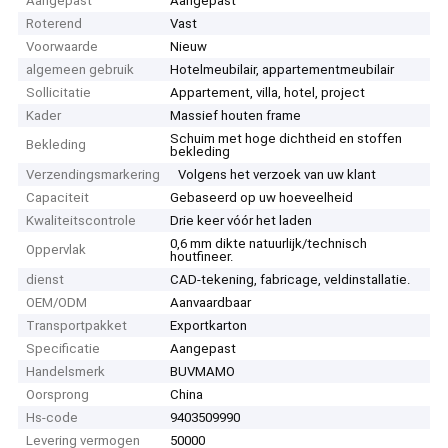
Aangepast
Aangepast
Roterend
Vast
Voorwaarde
Nieuw
algemeen gebruik
Hotelmeubilair, appartementmeubilair
Sollicitatie
Appartement, villa, hotel, project
Kader
Massief houten frame
Schuim met hoge dichtheid en stoffen
Bekleding
bekleding
Verzendingsmarkering
Volgens het verzoek van uw klant
Capaciteit
Gebaseerd op uw hoeveelheid
Kwaliteitscontrole
Drie keer vóór het laden
0,6 mm dikte natuurlijk/technisch
Oppervlak
houtfineer.
dienst
CAD-tekening, fabricage, veldinstallatie.
OEM/ODM
Aanvaardbaar
Transportpakket
Exportkarton
Specificatie
Aangepast
Handelsmerk
BUVMAMO
Oorsprong
China
Hs-code
9403509990
Levering vermogen
50000