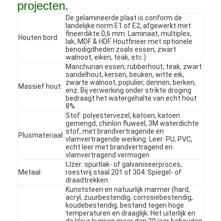
projecten.
De gelamineerde plaat is conform de
landelijke norm E1 of E2, afgewerkt met
fineerdikte 0,6 mm. Laminaat, multiplex,
Houten bord:
lak, MDF & HDF. Houtfineer met optionele
benodigdheden zoals essen, zwart
walnoot, eiken, teak, etc.)
Manchurian essen, rubberhout, teak, zwart
sandelhout, kersen, beuken, witte eik,
zwarte walnoot, populier, dennen, berken,
Massief hout:
enz. Bij verwerking onder strikte droging
bedraagt ​​het watergehalte van echt hout
8%
Stof: polyestervezel, katoen, katoen
gemengd, chinlon fluweel, 3M waterdichte
stof, met brandvertragende en
Plusmateriaal:
vlamvertragende werking. Leer: PU, PVC,
echt leer met brandvertragend en
vlamvertragend vermogen.
IJzer: spuitlak- of galvaniseerproces,
Huis
Metaal:
roestvrij staal 201 of 304. Spiegel- of
draadtrekken.
Producten
Kunststeen en natuurlijk marmer (hard,
acryl, zuurbestendig, corrosiebestendig,
koudebestendig, bestand tegen hoge
Video's
temperaturen en draaglijk. Het uiterlijk en
de kleur kunnen meer dan 20 jaar behouden