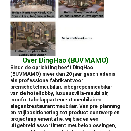
Over DingHao (BUVMAMO)
Sinds de oprichting heeft DingHao
(BUVMAMO) meer dan 20 jaar geschiedenis
als professional
fabrikant
voor
premie
hotelmeubilair
, inbegrepen
meubilair
van de hotellobby
, luxueus
villa-meubilair
,
comfortabel
appartement meubilair
en
elegant
restaurantmeubilair
. Van pre-planning
en stijlpositionering tot productieontwerp en
projectimplementatie, wij bieden een
uitgebreid assortiment meubeloplossingen,