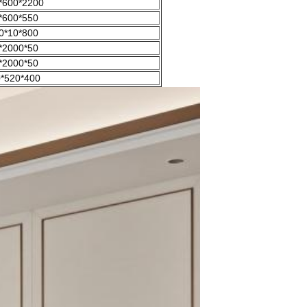
*600*2200
*600*550
0*10*800
*2000*50
*2000*50
*520*400