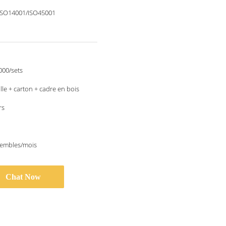
ISO14001/ISO45001
000/sets
lle + carton + cadre en bois
rs
sembles/mois
Chat Now