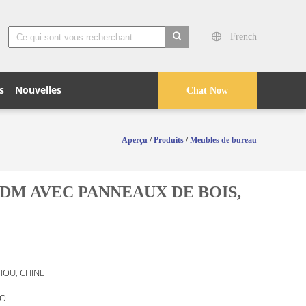
French
search
s
Nouvelles
Chat Now
Aperçu
/
Produits
/
Meubles de bureau
M AVEC PANNEAUX DE BOIS,
OU, CHINE
O