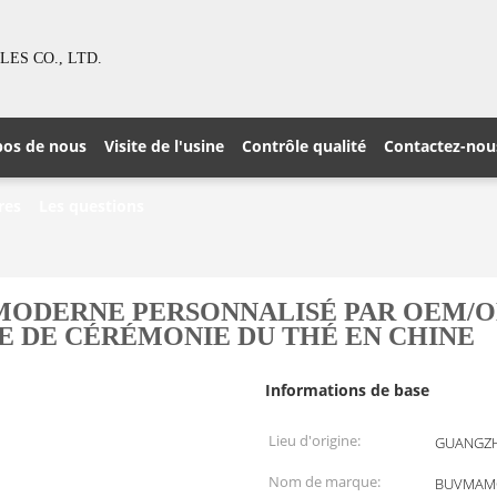
S CO., LTD.
pos de nous
Visite de l'usine
Contrôle qualité
Contactez-nou
res
Les questions
MODERNE PERSONNALISÉ PAR OEM/OD
E DE CÉRÉMONIE DU THÉ EN CHINE
Informations de base
Lieu d'origine:
GUANGZH
Nom de marque:
BUVMAM