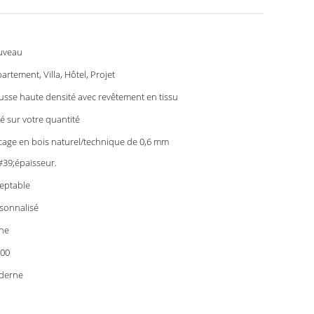
uveau
artement, Villa, Hôtel, Projet
sse haute densité avec revêtement en tissu
é sur votre quantité
cage en bois naturel/technique de 0,6 mm
39;épaisseur.
eptable
sonnalisé
ne
00
derne