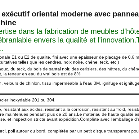
xécutif oriental moderne avec panneau
Chine
rtise dans la fabrication de meubles d'h
ranlable envers la qualité et l'innovation,
..
nale E1 ou E2 de qualité, fini avec une épaisseur de placage de 0,6 
tatives telles que les cendres, noix noire, chêne, teck, etc.)
c, du teck, du bois de santal noir, des cerisiers, des hêtres, du chêne
t, la teneur en eau du vrai bois est de 8%
, velours de chinlon, tissu imperméable à l'eau 3M, ignifuge et ignifuge.
 acier inoxydable 201 ou 304.
que, résistant aux acides, résistant à la corrosion, résistant au froid, rés
tre maintenues pendant plus de 20 ans.Le matériau de haute qualité e
quise, et inspection stricte avant expédition.Complète avec l'emballage 
i, poli autour du bord, complétée par un petit disque transparent pour