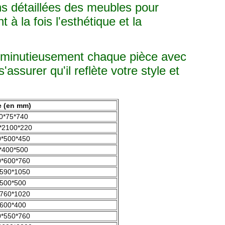
s détaillées des meubles pour
à la fois l'esthétique et la
t minutieusement chaque pièce avec
assurer qu'il reflète votre style et
le (en mm)
0*75*740
*2100*220
*500*450
*400*500
*600*760
590*1050
500*500
760*1020
600*400
*550*760