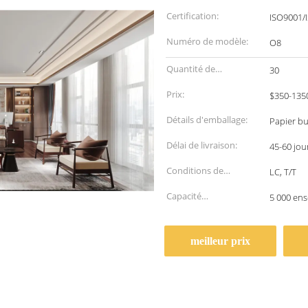
Certification:
ISO9001/
Numéro de modèle:
O8
Quantité de
30
commande min:
Prix:
$350-135
Détails d'emballage:
Papier bu
Délai de livraison:
45-60 jou
Conditions de
LC, T/T
paiement:
Capacité
5 000 en
d'approvisionnement:
meilleur prix