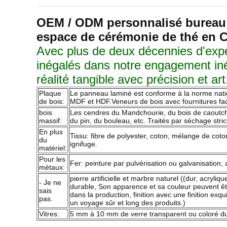
OEM / ODM personnalisé bureau e
espace de cérémonie de thé en 
Avec plus de deux décennies d'expe
inégalés dans notre engagement inéb
réalité tangible avec précision et art
Plaque
Le panneau laminé est conforme à la norme natio
de bois:
MDF et HDF.Veneurs de bois avec fournitures facul
bois
Les cendres du Mandchourie, du bois de caoutchou
massif:
du pin, du bouleau, etc. Traités par séchage stric
En plus
Tissu: fibre de polyester, coton, mélange de coton
du
ignifuge.
matériel:
Pour les
Fer: peinture par pulvérisation ou galvanisation,
métaux:
pierre artificielle et marbre naturel ((dur, acryli
- Je ne
durable, Son apparence et sa couleur peuvent ê
sais
dans la production, finition avec une finition ex
pas.
un voyage sûr et long des produits.)
Vitres:
5 mm à 10 mm de verre transparent ou coloré durc