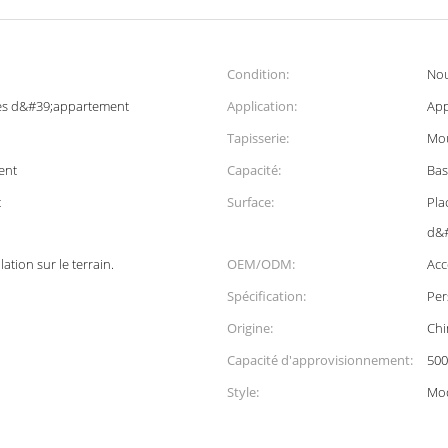
Condition:
No
es d&#39;appartement
Application:
App
Tapisserie:
Mou
ent
Capacité:
Bas
t
Surface:
Pla
d&#
lation sur le terrain.
OEM/ODM:
Acc
Spécification:
Per
Origine:
Chi
Capacité d'approvisionnement:
500
Style:
Mo