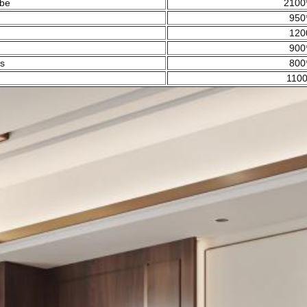
obe
2100
950
120
900
ns
800
1100