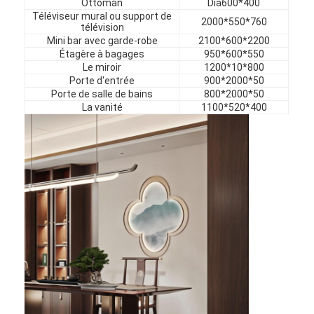
Ottoman
Dia600*400
Téléviseur mural ou support de
2000*550*760
télévision
Mini bar avec garde-robe
2100*600*2200
Étagère à bagages
950*600*550
Le miroir
1200*10*800
Porte d'entrée
900*2000*50
Porte de salle de bains
800*2000*50
La vanité
1100*520*400