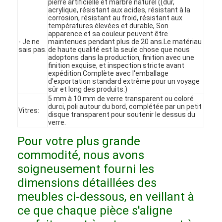
pierre artificielle et marbre naturel ((dur,
Le spectacle VR
acrylique, résistant aux acides, résistant à la
corrosion, résistant au froid, résistant aux
températures élevées et durable, Son
À propos de nous
apparence et sa couleur peuvent être
- Je ne
maintenues pendant plus de 20 ans.Le matériau
sais pas.
de haute qualité est la seule chose que nous
Visite de l'usine
adoptons dans la production, finition avec une
finition exquise, et inspection stricte avant
expédition.Complète avec l'emballage
Contrôle qualité
d'exportation standard extrême pour un voyage
sûr et long des produits.)
Contactez-nous
5 mm à 10 mm de verre transparent ou coloré
durci, poli autour du bord, complétée par un petit
Vitres:
disque transparent pour soutenir le dessus du
Nouvelles
verre.
Pour votre plus grande
Les affaires
commodité, nous avons
Les questions
soigneusement fourni les
dimensions détaillées des
Causez Maintenant
meubles ci-dessous, en veillant à
ce que chaque pièce s'aligne