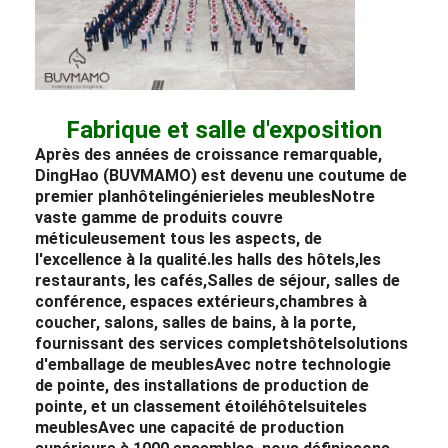
Fabrique et salle d'exposition
Après des années de croissance remarquable,
DingHao (BUVMAMO) est devenu une coutume de
premier plan
hôtel
ingénierie
les meubles
Notre
vaste gamme de produits couvre
méticuleusement tous les aspects, de
l'excellence à la qualité.
les halls des hôtels
,
les
restaurants
, les cafés,
Salles de séjour
, salles de
conférence, espaces extérieurs,
chambres à
coucher
, salons, salles de bains, à la porte,
fournissant des services complets
hôtel
solutions
d'emballage de meubles
Avec notre technologie
de pointe, des installations de production de
pointe, et un classement étoilé
hôtel
suite
les
meubles
Avec une capacité de production