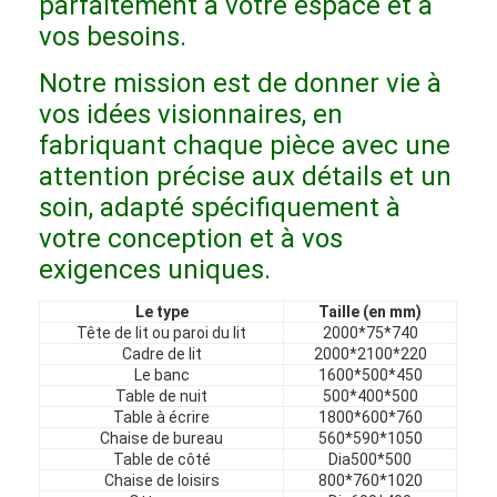
parfaitement à votre espace et à
Meubles d'hôtel
vos besoins.
Meubles de maison
Notre mission est de donner vie à
vos idées visionnaires, en
Meubles pour appartements
fabriquant chaque pièce avec une
Meubles de clubs commerciaux
attention précise aux détails et un
soin, adapté spécifiquement à
Meubles de salle à manger
votre conception et à vos
Meubles de bureau
exigences uniques.
Mobilier fixe
Le type
Taille (en mm)
Tête de lit ou paroi du lit
2000*75*740
Cadre de lit
2000*2100*220
Meubles tapissés
Le banc
1600*500*450
Table de nuit
500*400*500
Table à écrire
1800*600*760
Chaise de bureau
560*590*1050
Table de côté
Dia500*500
Chaise de loisirs
800*760*1020