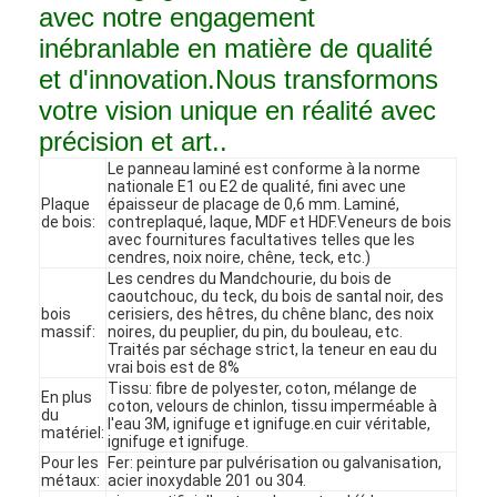
avec notre engagement
inébranlable en matière de qualité
et d'innovation.Nous transformons
votre vision unique en réalité avec
précision et art..
Le panneau laminé est conforme à la norme
nationale E1 ou E2 de qualité, fini avec une
Plaque
épaisseur de placage de 0,6 mm. Laminé,
de bois:
contreplaqué, laque, MDF et HDF.Veneurs de bois
avec fournitures facultatives telles que les
cendres, noix noire, chêne, teck, etc.)
Les cendres du Mandchourie, du bois de
caoutchouc, du teck, du bois de santal noir, des
bois
cerisiers, des hêtres, du chêne blanc, des noix
massif:
noires, du peuplier, du pin, du bouleau, etc.
Traités par séchage strict, la teneur en eau du
vrai bois est de 8%
Accueil
Tissu: fibre de polyester, coton, mélange de
En plus
coton, velours de chinlon, tissu imperméable à
du
Produits
l'eau 3M, ignifuge et ignifuge.en cuir véritable,
matériel:
ignifuge et ignifuge.
Pour les
Fer: peinture par pulvérisation ou galvanisation,
Vidéos
métaux:
acier inoxydable 201 ou 304.