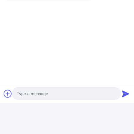
Offrant une vaste gamme de services de
meubles sur mesure, nous nous engageons à
saisir l'essence de vos besoins
spécifiques.Soyez notre partenaire aujourd'hui
et créons ensemble quelque chose de
vraiment exceptionnel..
Photo