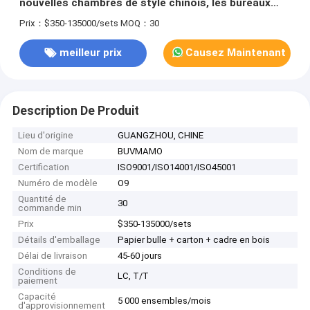
nouvelles chambres de style chinois, les bureaux
modernes orientaux et les meubles de salles de thé
Prix：$350-135000/sets
MOQ：30
mélangent des matériaux de qualité et un savoir-
faire artisanal précis.
meilleur prix
Causez Maintenant
Description De Produit
Lieu d'origine
GUANGZHOU, CHINE
Nom de marque
BUVMAMO
Certification
ISO9001/ISO14001/ISO45001
Numéro de modèle
O9
Quantité de
30
commande min
Prix
$350-135000/sets
Détails d'emballage
Papier bulle + carton + cadre en bois
Délai de livraison
45-60 jours
Conditions de
LC, T/T
paiement
Capacité
5 000 ensembles/mois
d'approvisionnement