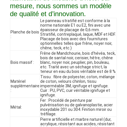
mesure, nous sommes un modèle
de qualité et d’innovation.
Le panneau stratifié est conforme à la
norme nationale E1 ou E2, fini avec une
épaisseur de placage de 0,6 mm.
Planche de bois
Stratifié, contreplaqué, laque, MDF et HDF.
:
Placage de bois avec des fournitures
optionnelles telles que frêne, noyer noir,
chêne, teck, etc.)
Frêne de Mandchourie, bois d'hévéa, teck,
bois de santal noir, cerisier, hêtre, chêne
Bois massif :
blanc, noyer noir, peuplier, pin, bouleau,
etc. Traité avec un séchage strict, la
teneur en eau du bois véritable est de 8 %
Tissu : fibre de polyester, coton, mélange
Matériel
de coton, velours chinlon, tissu
supplémentaire
imperméable 3M, ignifuge et ignifuge.
:
Cuir : PU, PVC, cuir véritable ignifuge et
Accueil
ignifuge.
Fer : Procédé de peinture par
pulvérisation ou de galvanoplastie, acier
Métal:
Produits
inoxydable 201 ou 304. Finition miroir ou
tréfilage.
Pierre artificielle et marbre naturel (dur,
Vidéos
acrylique, résistant aux acides, résistant