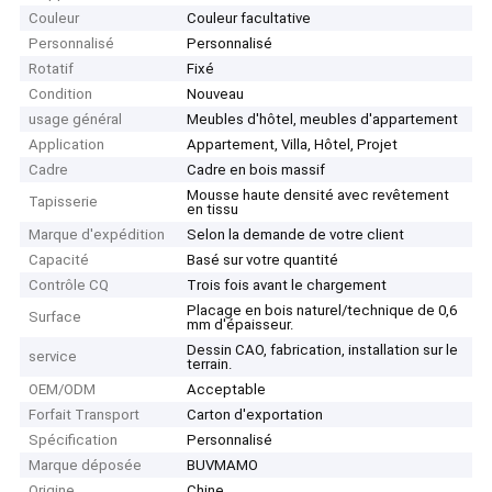
Couleur
Couleur facultative
Personnalisé
Personnalisé
Rotatif
Fixé
Condition
Nouveau
usage général
Meubles d'hôtel, meubles d'appartement
Application
Appartement, Villa, Hôtel, Projet
Cadre
Cadre en bois massif
Mousse haute densité avec revêtement
Tapisserie
en tissu
Marque d'expédition
Selon la demande de votre client
Capacité
Basé sur votre quantité
Contrôle CQ
Trois fois avant le chargement
Placage en bois naturel/technique de 0,6
Surface
mm d'épaisseur.
Dessin CAO, fabrication, installation sur le
service
terrain.
OEM/ODM
Acceptable
Forfait Transport
Carton d'exportation
Spécification
Personnalisé
Marque déposée
BUVMAMO
Origine
Chine