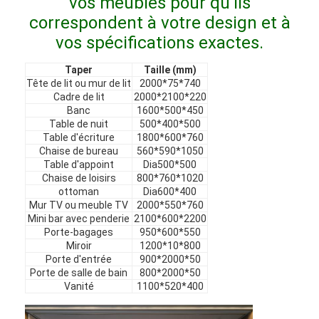
vos meubles pour qu'ils
Meubles d'hôtel
correspondent à votre design et à
vos spécifications exactes.
Meubles de maison
Taper
Taille (mm)
Meubles pour appartements
Tête de lit ou mur de lit
2000*75*740
Cadre de lit
2000*2100*220
Meubles de clubs commerciaux
Banc
1600*500*450
Table de nuit
500*400*500
Meubles de salle à manger
Table d'écriture
1800*600*760
Chaise de bureau
560*590*1050
Table d'appoint
Dia500*500
Meubles de bureau
Chaise de loisirs
800*760*1020
ottoman
Dia600*400
Mobilier fixe
Mur TV ou meuble TV
2000*550*760
Mini bar avec penderie
2100*600*2200
Meubles tapissés
Porte-bagages
950*600*550
Miroir
1200*10*800
Porte d'entrée
900*2000*50
Porte de salle de bain
800*2000*50
Vanité
1100*520*400