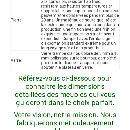
à la corrosion, résistant au froid,
Le spectacle VR
résistant aux hautes températures et
supportable, son apparence et sa couleur
peuvent être conservées pendant plus de
À propos de nous
Pierre:
20 ans. Un matériau de haute qualité est
la seule chose que nous adoptons dans la
production, une finition avec une finition
Visite de l'usine
exquise et une inspection stricte avant
expédition. Complet avec l'emballage
d'exportation standard extrême pour un
Contrôle qualité
long voyage sûr et des produits. )
Verre trempé clair ou coloré de 5 mm à 10
Contactez-nous
mm, polissage sur le pourtour, complété
Verre:
par un petit disque transparent pour
soutenir le plateau en verre.
Nouvelles
Référez-vous ci-dessous pour
Les affaires
connaître les dimensions
détaillées des meubles qui vous
Les questions
guideront dans le choix parfait.
Causez Maintenant
Votre vision, notre mission. Nous
fabriquerons méticuleusement