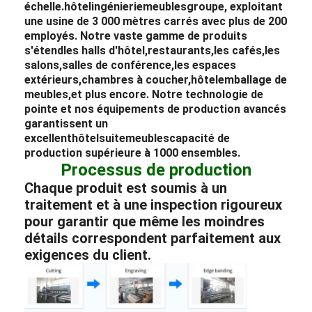
échelle.
hôtel
ingénierie
meubles
groupe, exploitant
une usine de 3 000 mètres carrés avec plus de 200
employés. Notre vaste gamme de produits
s'étend
les halls d'hôtel,
restaurants,
les cafés,
les
salons,
salles de conférence,
les espaces
extérieurs,
chambres à coucher,
hôtel
emballage de
meubles,
et plus encore. Notre technologie de
pointe et nos équipements de production avancés
garantissent un
excellent
hôtel
suite
meubles
capacité de
production supérieure à 1000 ensembles.
Processus de production
Chaque produit est soumis à un
traitement et à une inspection rigoureux
pour garantir que même les moindres
détails correspondent parfaitement aux
exigences du client.