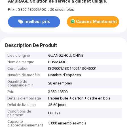
AMBRAGE Solution de service à guichet unique.
Prix：$350-13500
MOQ：20 ensembles
meilleur prix
Causez Maintenant
Description De Produit
Lieu d'origine
GUANGZHOU, CHINE
Nom de marque
BUVMAMO
Certification
ISO9001/ISO14001/ISO45001
Numéro de modèle
Nombre d'espèces
Quantité de
20 ensembles
commande min
Prix
$350-13500
Détails d'emballage
Papier bulle + carton + cadre en bois
Délai de livraison
45-60 jours
Conditions de
LC, T/T
paiement
Capacité
5 000 ensembles/mois
d'approvisionnement