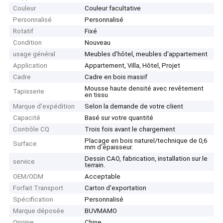
Couleur
Couleur facultative
Personnalisé
Personnalisé
Rotatif
Fixé
Condition
Nouveau
usage général
Meubles d'hôtel, meubles d'appartement
Application
Appartement, Villa, Hôtel, Projet
Cadre
Cadre en bois massif
Mousse haute densité avec revêtement
Tapisserie
en tissu
Marque d'expédition
Selon la demande de votre client
Capacité
Basé sur votre quantité
Contrôle CQ
Trois fois avant le chargement
Placage en bois naturel/technique de 0,6
Surface
mm d'épaisseur.
Dessin CAO, fabrication, installation sur le
service
terrain.
OEM/ODM
Acceptable
Forfait Transport
Carton d'exportation
Spécification
Personnalisé
Marque déposée
BUVMAMO
Origine
Chine