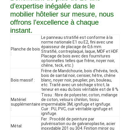
d’expertise inégalée dans le
mobilier hôtelier sur mesure, nous
offrons l’excellence à chaque
instant.
Le panneau stratifié est conforme à la
norme nationale E1 ou E2, fini avec une
épaisseur de placage de 0,6 mm.
Planche de bois
Stratifié, contreplaqué, laque, MDF et HDF.
:
Placage de bois avec des fournitures
optionnelles telles que frêne, noyer noir,
chêne, teck, etc.)
Frêne de Mandchourie, bois d'hévéa, teck,
bois de santal noir, cerisier, hêtre, chêne
Bois massif :
blanc, noyer noir, peuplier, pin, bouleau,
etc. Traité avec un séchage strict, la
teneur en eau du bois véritable est de 8 %
Tissu : fibre de polyester, coton, mélange
Accueil
Matériel
de coton, velours chinlon, tissu
supplémentaire
imperméable 3M, ignifuge et ignifuge.
:
Cuir : PU, PVC, cuir véritable ignifuge et
Produits
ignifuge.
Fer : Procédé de peinture par
Vidéos
pulvérisation ou de galvanoplastie, acier
Métal:
inoxydable 201 ou 304. Finition miroir ou