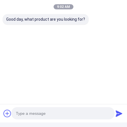
9:02 AM
Good day, what product are you looking for?
Procédure d'emballage des
meubles :
1. La première couche est recouverte de mousse PE, avec
des protections en carton pour les coins nécessaires. Les
meubles en bois ou les ferrures sont enveloppés de
mousse PE ou d'éponge, suivis d'un sac tissé cousu ou
d'une boîte en carton scellée avec du ruban adhésif.
2. Les plateaux en verre et en marbre sont initialement
emballés avec du polystyrène expansible, placés dans une
boîte en carton, puis fixés avec un cadre en bois pour une
protection optimale.
Nous accueillons chaleureusement votre visite
à Guangzhou DingHao (BUVMAMO) Hotel
Furniture Co., Ltd. Explorez nos divers