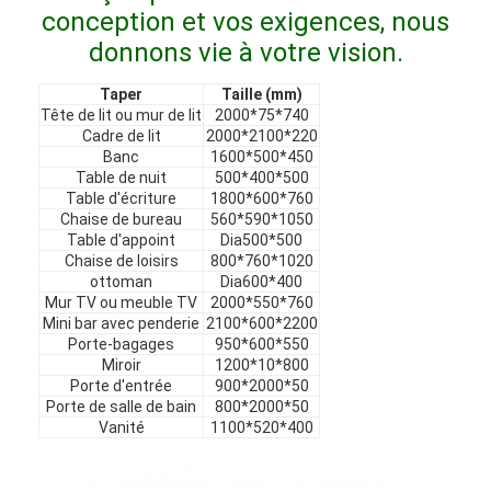
Meubles d'hôtel
conception et vos exigences, nous
donnons vie à votre vision.
Meubles de maison
Taper
Taille (mm)
Meubles pour appartements
Tête de lit ou mur de lit
2000*75*740
Cadre de lit
2000*2100*220
Banc
1600*500*450
Meubles de clubs commerciaux
Table de nuit
500*400*500
Table d'écriture
1800*600*760
Meubles de salle à manger
Chaise de bureau
560*590*1050
Table d'appoint
Dia500*500
Meubles de bureau
Chaise de loisirs
800*760*1020
ottoman
Dia600*400
Mur TV ou meuble TV
2000*550*760
Mobilier fixe
Mini bar avec penderie
2100*600*2200
Porte-bagages
950*600*550
Meubles tapissés
Miroir
1200*10*800
Porte d'entrée
900*2000*50
Porte de salle de bain
800*2000*50
Vanité
1100*520*400