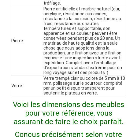
tréfilage.
Le spectacle VR
Pierre artificielle et marbre naturel (dur,
acrylique, résistance aux acides,
résistance à la corrosion, résistance au
À propos de nous
froid, résistance aux hautes
températures et supportable, son
Visite de l'usine
apparence et sa couleur peuvent être
conservées pendant plus de 20 ans. Un
Pierre:
matériau de haute qualité est la seule
Contrôle qualité
chose que nous adoptons dans la
production, une finition avec une finition
exquise et une inspection stricte avant
Contactez-nous
expédition. Complet avec l'emballage
d'exportation standard extrême pour un
long voyage sûr et des produits. )
Nouvelles
Verre trempé clair ou coloré de 5 mm à 10
mm, polissage sur le pourtour, complété
Verre:
Les affaires
par un petit disque transparent pour
soutenir le plateau en verre.
Les questions
Voici les dimensions des meubles
pour votre référence, vous
Causez Maintenant
assurant de faire le choix parfait.
Conçus précisément selon votre