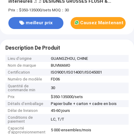
intérieures ♫ ♫ DESIGNES GROSSES FLUSH &
GLIDING DESIGNES sans cadre GLIDING & Swing
Prix：$350-135000/sets
MOQ：30
Styles Accents en laiton et options de panneaux en
verre
meilleur prix
Causez Maintenant
Description De Produit
Lieu d'origine
GUANGZHOU, CHINE
Nom de marque
BUVMAMO
Certification
ISO9001/ISO14001/ISO45001
Numéro de modèle
FD06
Quantité de
30
commande min
Prix
$350-135000/sets
Détails d'emballage
Papier bulle + carton + cadre en bois
Délai de livraison
45-60 jours
Conditions de
LC, T/T
paiement
Capacité
5 000 ensembles/mois
d'approvisionnement