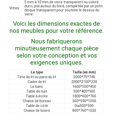
5 mm à 10 mm de verre transparent ou coloré
Le spectacle VR
durci, poli autour du bord, complétée par un petit
Vitres:
disque transparent pour soutenir le dessus du
verre.
À propos de nous
Voici les dimensions exactes de
Visite de l'usine
nos meubles pour votre référence.
Contrôle qualité
Nous fabriquerons
minutieusement chaque pièce
Contactez-nous
selon votre conception et vos
Nouvelles
exigences uniques.
Les affaires
Le type
Taille (en mm)
Tête de lit ou paroi du lit
2000*75*740
Cadre de lit
2000*2100*220
Les questions
Le banc
1600*500*450
Table de nuit
500*400*500
Causez Maintenant
Table à écrire
1800*600*760
Chaise de bureau
560*590*1050
Table de côté
Dia500*500
Chaise de loisirs
800*760*1020