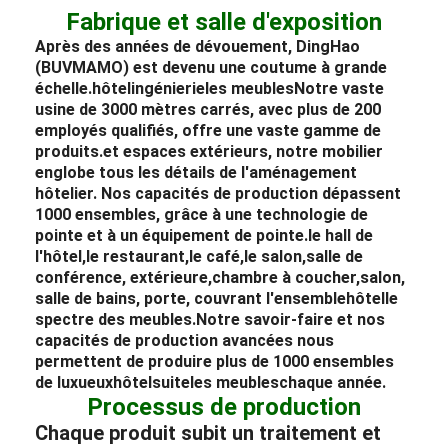
Fabrique et salle d'exposition
Après des années de dévouement, DingHao
(BUVMAMO) est devenu une coutume à grande
échelle.
hôtel
ingénierie
les meubles
Notre vaste
usine de 3000 mètres carrés, avec plus de 200
employés qualifiés, offre une vaste gamme de
produits.et espaces extérieurs, notre mobilier
englobe tous les détails de l'aménagement
hôtelier. Nos capacités de production dépassent
1000 ensembles, grâce à une technologie de
pointe et à un équipement de pointe.
le hall de
l'hôtel,
le restaurant,
le café,
le salon,
salle de
conférence, extérieure,
chambre à coucher,
salon,
salle de bains, porte, couvrant l'ensemble
hôtel
le
spectre des meubles.
Notre savoir-faire et nos
capacités de production avancées nous
permettent de produire plus de 1000 ensembles
de luxueux
hôtel
suite
les meubles
chaque année.
Processus de production
Chaque produit subit un traitement et