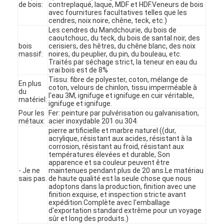
de bois:
contreplaqué, laque, MDF et HDF.Veneurs de bois
avec fournitures facultatives telles que les
cendres, noix noire, chêne, teck, etc.)
Les cendres du Mandchourie, du bois de
caoutchouc, du teck, du bois de santal noir, des
bois
cerisiers, des hêtres, du chêne blanc, des noix
massif:
noires, du peuplier, du pin, du bouleau, etc.
Traités par séchage strict, la teneur en eau du
vrai bois est de 8%
Tissu: fibre de polyester, coton, mélange de
En plus
coton, velours de chinlon, tissu imperméable à
du
l'eau 3M, ignifuge et ignifuge.en cuir véritable,
matériel:
ignifuge et ignifuge.
Pour les
Fer: peinture par pulvérisation ou galvanisation,
métaux:
acier inoxydable 201 ou 304.
pierre artificielle et marbre naturel ((dur,
acrylique, résistant aux acides, résistant à la
corrosion, résistant au froid, résistant aux
températures élevées et durable, Son
apparence et sa couleur peuvent être
Accueil
- Je ne
maintenues pendant plus de 20 ans.Le matériau
sais pas.
de haute qualité est la seule chose que nous
adoptons dans la production, finition avec une
Produits
finition exquise, et inspection stricte avant
expédition.Complète avec l'emballage
d'exportation standard extrême pour un voyage
Vidéos
sûr et long des produits.)