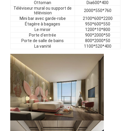
Ottoman
Dia600*400
Meubles d'hôtel
Téléviseur mural ou support de
2000*550*760
télévision
Meubles de maison
Mini bar avec garde-robe
2100*600*2200
Étagère à bagages
950*600*550
Meubles pour appartements
Le miroir
1200*10*800
Porte d'entrée
900*2000*50
Porte de salle de bains
800*2000*50
Meubles de clubs commerciaux
La vanité
1100*520*400
Meubles de salle à manger
Meubles de bureau
Mobilier fixe
Meubles tapissés