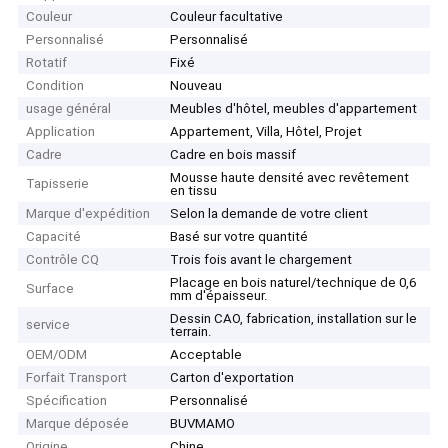
Couleur
Couleur facultative
Personnalisé
Personnalisé
Rotatif
Fixé
Condition
Nouveau
usage général
Meubles d'hôtel, meubles d'appartement
Application
Appartement, Villa, Hôtel, Projet
Cadre
Cadre en bois massif
Mousse haute densité avec revêtement
Tapisserie
en tissu
Marque d'expédition
Selon la demande de votre client
Capacité
Basé sur votre quantité
Contrôle CQ
Trois fois avant le chargement
Placage en bois naturel/technique de 0,6
Surface
mm d'épaisseur.
Dessin CAO, fabrication, installation sur le
service
terrain.
OEM/ODM
Acceptable
Forfait Transport
Carton d'exportation
Spécification
Personnalisé
Marque déposée
BUVMAMO
Origine
Chine