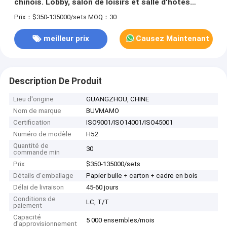
chinois. Lobby, salon de loisirs et salle d'hôtes
familiale sur le thème du lapin.
Prix：$350-135000/sets
MOQ：30
meilleur prix
Causez Maintenant
Description De Produit
Lieu d'origine
GUANGZHOU, CHINE
Nom de marque
BUVMAMO
Certification
ISO9001/ISO14001/ISO45001
Numéro de modèle
H52
Quantité de
30
commande min
Prix
$350-135000/sets
Détails d'emballage
Papier bulle + carton + cadre en bois
Délai de livraison
45-60 jours
Conditions de
LC, T/T
paiement
Capacité
5 000 ensembles/mois
d'approvisionnement