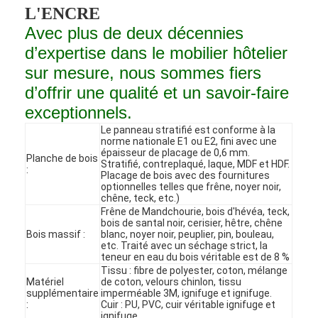
L'ENCRE
Avec plus de deux décennies
d’expertise dans le mobilier hôtelier
sur mesure, nous sommes fiers
d’offrir une qualité et un savoir-faire
exceptionnels.
Le panneau stratifié est conforme à la
norme nationale E1 ou E2, fini avec une
épaisseur de placage de 0,6 mm.
Planche de bois
Stratifié, contreplaqué, laque, MDF et HDF.
:
Placage de bois avec des fournitures
optionnelles telles que frêne, noyer noir,
chêne, teck, etc.)
Frêne de Mandchourie, bois d'hévéa, teck,
bois de santal noir, cerisier, hêtre, chêne
Bois massif :
blanc, noyer noir, peuplier, pin, bouleau,
Accueil
etc. Traité avec un séchage strict, la
teneur en eau du bois véritable est de 8 %
Produits
Tissu : fibre de polyester, coton, mélange
Matériel
de coton, velours chinlon, tissu
supplémentaire
imperméable 3M, ignifuge et ignifuge.
Vidéos
:
Cuir : PU, PVC, cuir véritable ignifuge et
ignifuge.