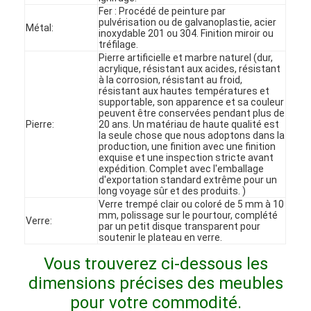
Fer : Procédé de peinture par
Le spectacle VR
pulvérisation ou de galvanoplastie, acier
Métal:
inoxydable 201 ou 304. Finition miroir ou
À propos de nous
tréfilage.
Pierre artificielle et marbre naturel (dur,
acrylique, résistant aux acides, résistant
Visite de l'usine
à la corrosion, résistant au froid,
résistant aux hautes températures et
supportable, son apparence et sa couleur
Contrôle qualité
peuvent être conservées pendant plus de
Pierre:
20 ans. Un matériau de haute qualité est
Contactez-nous
la seule chose que nous adoptons dans la
production, une finition avec une finition
exquise et une inspection stricte avant
Nouvelles
expédition. Complet avec l'emballage
d'exportation standard extrême pour un
long voyage sûr et des produits. )
Les affaires
Verre trempé clair ou coloré de 5 mm à 10
mm, polissage sur le pourtour, complété
Verre:
par un petit disque transparent pour
Les questions
soutenir le plateau en verre.
Causez Maintenant
Vous trouverez ci-dessous les
dimensions précises des meubles
pour votre commodité.