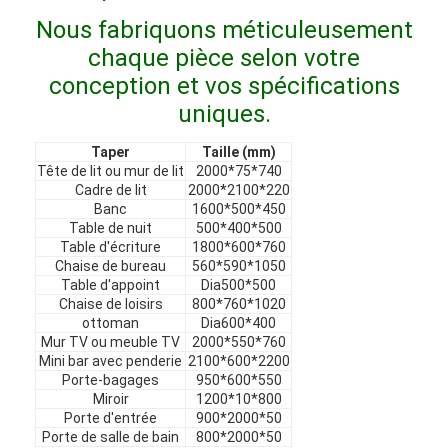
Meubles d'hôtel
Nous fabriquons méticuleusement
chaque pièce selon votre
Meubles de maison
conception et vos spécifications
Meubles pour appartements
uniques.
Meubles de clubs commerciaux
Taper
Taille (mm)
Tête de lit ou mur de lit
2000*75*740
Meubles de salle à manger
Cadre de lit
2000*2100*220
Banc
1600*500*450
Table de nuit
500*400*500
Meubles de bureau
Table d'écriture
1800*600*760
Chaise de bureau
560*590*1050
Mobilier fixe
Table d'appoint
Dia500*500
Chaise de loisirs
800*760*1020
Meubles tapissés
ottoman
Dia600*400
Mur TV ou meuble TV
2000*550*760
Mini bar avec penderie
2100*600*2200
Porte-bagages
950*600*550
Miroir
1200*10*800
Porte d'entrée
900*2000*50
Porte de salle de bain
800*2000*50