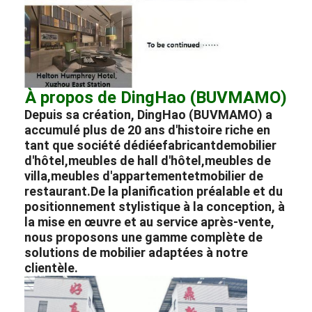
À propos de DingHao (BUVMAMO)
Depuis sa création, DingHao (BUVMAMO) a
accumulé plus de 20 ans d'histoire riche en
tant que société dédiée
fabricant
de
mobilier
d'hôtel
,
meubles de hall d'hôtel
,
meubles de
villa
,
meubles d'appartement
et
mobilier de
restaurant.
De la planification préalable et du
positionnement stylistique à la conception, à
la mise en œuvre et au service après-vente,
nous proposons une gamme complète de
solutions de mobilier adaptées à notre
clientèle.