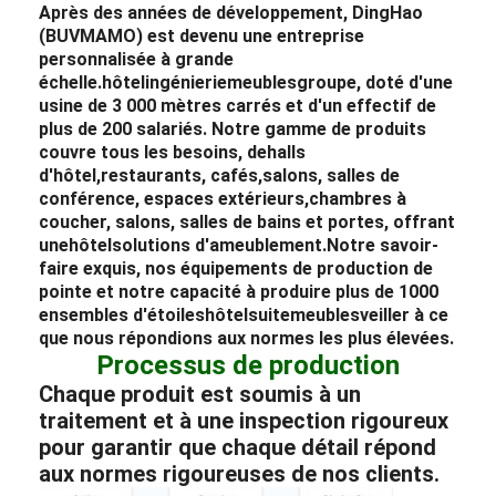
Après des années de développement, DingHao
(BUVMAMO) est devenu une entreprise
personnalisée à grande
échelle.
hôtel
ingénierie
meubles
groupe, doté d'une
usine de 3 000 mètres carrés et d'un effectif de
plus de 200 salariés. Notre gamme de produits
couvre tous les besoins, de
halls
d'hôtel
,
restaurants
, cafés,
salons
, salles de
conférence, espaces extérieurs,
chambres à
coucher
, salons, salles de bains et portes, offrant
une
hôtel
solutions d'ameublement.
Notre savoir-
faire exquis, nos équipements de production de
pointe et notre capacité à produire plus de 1000
ensembles d'étoiles
hôtel
suite
meubles
veiller à ce
que nous répondions aux normes les plus élevées.
Processus de production
Chaque produit est soumis à un
traitement et à une inspection rigoureux
pour garantir que chaque détail répond
aux normes rigoureuses de nos clients.