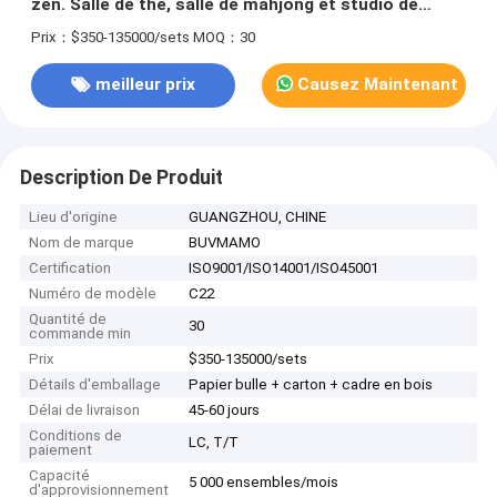
zen. Salle de thé, salle de mahjong et studio de
calligraphie. Panneaux muraux en faïence de bois et
Prix：$350-135000/sets
MOQ：30
de lin, cloisons métalliques et paysage en encre.
meilleur prix
Causez Maintenant
Description De Produit
Lieu d'origine
GUANGZHOU, CHINE
Nom de marque
BUVMAMO
Certification
ISO9001/ISO14001/ISO45001
Numéro de modèle
C22
Quantité de
30
commande min
Prix
$350-135000/sets
Détails d'emballage
Papier bulle + carton + cadre en bois
Délai de livraison
45-60 jours
Conditions de
LC, T/T
paiement
Capacité
5 000 ensembles/mois
d'approvisionnement