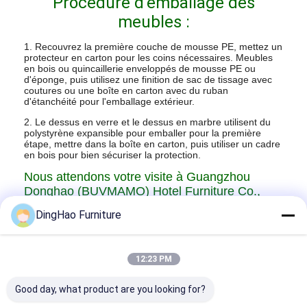
Procédure d'emballage des
meubles :
1. Recouvrez la première couche de mousse PE, mettez un
protecteur en carton pour les coins nécessaires. Meubles
en bois ou quincaillerie enveloppés de mousse PE ou
d'éponge, puis utilisez une finition de sac de tissage avec
coutures ou une boîte en carton avec du ruban
d'étanchéité pour l'emballage extérieur.
2. Le dessus en verre et le dessus en marbre utilisent du
polystyrène expansible pour emballer pour la première
étape, mettre dans la boîte en carton, puis utiliser un cadre
en bois pour bien sécuriser la protection.
Nous attendons votre visite à Guangzhou
Donghao (BUVMAMO) Hotel Furniture Co.,
Ltd. Nous avons diversifié les matériaux pour
DingHao Furniture
vos options et pour répondre à vos
besoins.
mobilier d'hôtel
C'est le besoin.
12:23 PM
Good day, what product are you looking for?