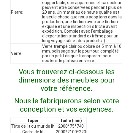
supportable, son apparence et sa couleur
Le spectacle VR
peuvent être conservées pendant plus de
Pierre:
20 ans. Un matériau de haute qualité est
la seule chose que nous adoptons dans la
À propos de nous
production, une finition avec une finition
exquise et une inspection stricte avant
expédition. Complet avec l'emballage
Visite de l'usine
d'exportation standard extrême pour un
long voyage sûr et des produits. )
Contrôle qualité
Verre trempé clair ou coloré de 5 mm à 10
mm, polissage sur le pourtour, complété
Verre:
par un petit disque transparent pour
Contactez-nous
soutenir le plateau en verre.
Vous trouverez ci-dessous les
Nouvelles
dimensions des meubles pour
Les affaires
votre référence.
Les questions
Nous le fabriquerons selon votre
conception et vos exigences.
Causez Maintenant
Taper
Taille (mm)
Tête de lit ou mur de lit
2000*75*740
Cadre de lit
2000*2100*220