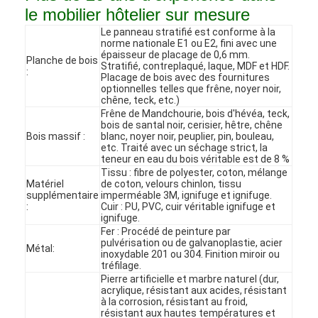
le mobilier hôtelier sur mesure
Le panneau stratifié est conforme à la
norme nationale E1 ou E2, fini avec une
épaisseur de placage de 0,6 mm.
Planche de bois
Stratifié, contreplaqué, laque, MDF et HDF.
:
Placage de bois avec des fournitures
optionnelles telles que frêne, noyer noir,
chêne, teck, etc.)
Frêne de Mandchourie, bois d'hévéa, teck,
bois de santal noir, cerisier, hêtre, chêne
Bois massif :
blanc, noyer noir, peuplier, pin, bouleau,
etc. Traité avec un séchage strict, la
teneur en eau du bois véritable est de 8 %
Tissu : fibre de polyester, coton, mélange
Matériel
de coton, velours chinlon, tissu
supplémentaire
imperméable 3M, ignifuge et ignifuge.
:
Cuir : PU, PVC, cuir véritable ignifuge et
ignifuge.
Fer : Procédé de peinture par
Accueil
pulvérisation ou de galvanoplastie, acier
Métal:
inoxydable 201 ou 304. Finition miroir ou
tréfilage.
Produits
Pierre artificielle et marbre naturel (dur,
acrylique, résistant aux acides, résistant
Vidéos
à la corrosion, résistant au froid,
résistant aux hautes températures et