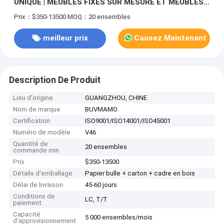
UNIQUE | MEUBLES FIXES SUR MESURE ET MEUBLES
MOBILES DOUX POUR LES PROJETS INTÉRIEURS
Prix：$350-13500
MOQ：20 ensembles
GLOBAUX PANNEAU MURAL D'ARMOIRE FIXE INTÉGRÉ
ET ENSEMBLE D'AMEUBLEMENT MOBILE COMPLET
meilleur prix
Causez Maintenant
Description De Produit
Lieu d'origine
GUANGZHOU, CHINE
Nom de marque
BUVMAMO
Certification
ISO9001/ISO14001/ISO45001
Numéro de modèle
V46
Quantité de
20 ensembles
commande min
Prix
$350-13500
Détails d'emballage
Papier bulle + carton + cadre en bois
Délai de livraison
45-60 jours
Conditions de
LC, T/T
paiement
Capacité
5 000 ensembles/mois
d'approvisionnement