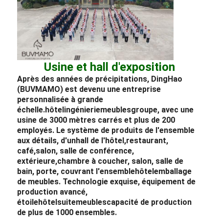
Usine et hall d'exposition
Après des années de précipitations, DingHao
(BUVMAMO) est devenu une entreprise
personnalisée à grande
échelle.
hôtel
ingénierie
meubles
groupe, avec une
usine de 3000 mètres carrés et plus de 200
employés. Le système de produits de l'ensemble
aux détails, d'un
hall de l'hôtel
,
restaurant
,
café,
salon
, salle de conférence,
extérieure,
chambre à coucher
, salon, salle de
bain, porte, couvrant l'ensemble
hôtel
emballage
de meubles
. Technologie exquise, équipement de
production avancé,
étoile
hôtel
suite
meubles
capacité de production
de plus de 1000 ensembles.