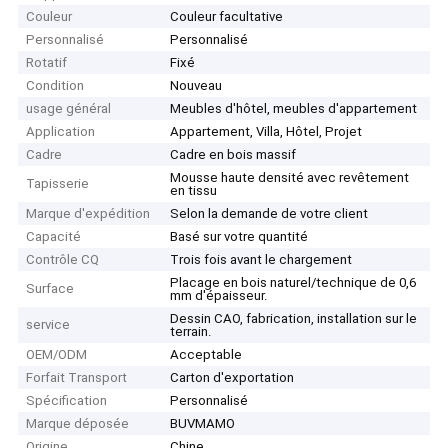
Couleur
Couleur facultative
Personnalisé
Personnalisé
Rotatif
Fixé
Condition
Nouveau
usage général
Meubles d'hôtel, meubles d'appartement
Application
Appartement, Villa, Hôtel, Projet
Cadre
Cadre en bois massif
Mousse haute densité avec revêtement
Tapisserie
en tissu
Marque d'expédition
Selon la demande de votre client
Capacité
Basé sur votre quantité
Contrôle CQ
Trois fois avant le chargement
Placage en bois naturel/technique de 0,6
Surface
mm d'épaisseur.
Dessin CAO, fabrication, installation sur le
service
terrain.
OEM/ODM
Acceptable
Forfait Transport
Carton d'exportation
Spécification
Personnalisé
Marque déposée
BUVMAMO
Origine
Chine