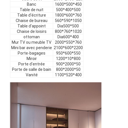
Meubles d'hôtel
Banc
1600*500*450
Table de nuit
500*400*500
Table d'écriture
1800*600*760
Meubles de maison
Chaise de bureau
560*590*1050
Table d'appoint
Dia500*500
Meubles pour appartements
Chaise de loisirs
800*760*1020
ottoman
Dia600*400
Meubles de clubs commerciaux
Mur TV ou meuble TV
2000*550*760
Mini bar avec penderie
2100*600*2200
Porte-bagages
950*600*550
Meubles de salle à manger
Miroir
1200*10*800
Porte d'entrée
900*2000*50
Meubles de bureau
Porte de salle de bain
800*2000*50
Vanité
1100*520*400
Mobilier fixe
Meubles tapissés