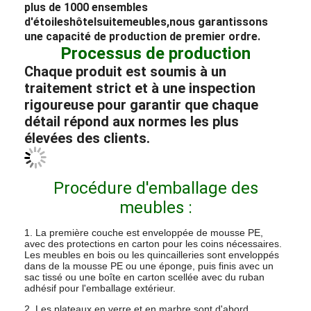
Usine et salle d'exposition
Grâce à des années de dévouement, DingHao
(BUVMAMO) est devenu une entreprise
personnalisée à grande
échelle.
hôtel
ingénierie
meubles
groupe, exploitant
une usine de 3 000 mètres carrés avec plus de 200
employés. Notre système de produits couvre
chaque détail, de
halls d'hôtel
,
restaurants
,
cafés,
salons
, salles de conférence, espaces
extérieurs,
chambres à coucher,
pièces à vivre,
salles de bains, portes, englobant
l'ensemble
hôtel
emballage de meubles.
Avec un
savoir-faire exquis, des équipements de
production avancés et la capacité de produire
plus de 1000 ensembles
d'étoiles
hôtel
suite
meubles,
nous garantissons
une capacité de production de premier ordre.
Processus de production
Chaque produit est soumis à un
traitement strict et à une inspection