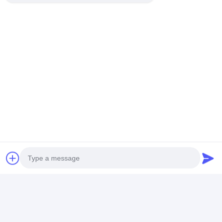
livraison ?
R : Après avoir reçu un dépôt de 30 % et confirmé les
dessins, nous produirons des échantillons pour
approbation. L'expédition prendra environ 30 à 60 jours à
compter de la confirmation.
5. Quels types de conditions de paiement
proposez-vous ?
R : Nous proposons des conditions de paiement flexibles,
notamment T/T, L/C et tutelle, pour répondre au mieux à
vos besoins.
Étiquettes:
Meubles de salon d'hôtel
meubles de villa
meubles de hall d'hôtel
Photo