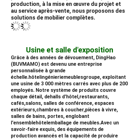
aspirations uniques des hôteliers, en équipant
parfaitement leurs projets. Si vous recherchez
des conseils professionnels ou des
informations plus détaillées, veuillez nous
contacter.
À propos de DingHao (BUVMAMO)
Depuis sa création, DingHao (BUVMAMO)
possède une riche histoire de plus de 20 ans,
dédiée à l'excellence en tant que
professionnel
fabricant
de
mobilier
d'hôtel
,
meubles de hall d'hôtel
,
meubles de
villa
,
meubles d'appartement
et
mobilier de
restaurant.
De la planification préalable et du
positionnement de style à la conception de la
production, à la mise en œuvre du projet et
au service après-vente, nous proposons des
solutions de mobilier complètes.