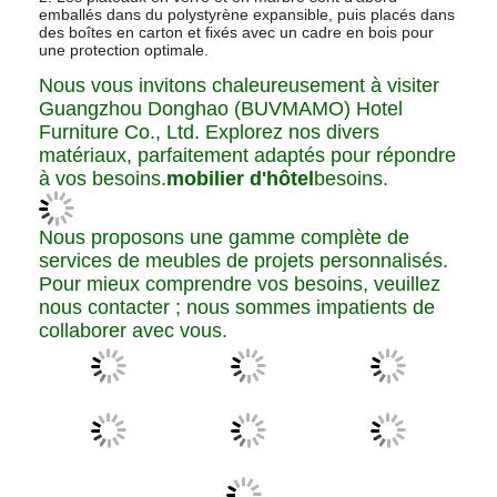
rigoureuse pour garantir que chaque
détail répond aux normes les plus
élevées des clients.
Procédure d'emballage des
meubles :
1. La première couche est enveloppée de mousse PE,
avec des protections en carton pour les coins nécessaires.
Les meubles en bois ou les quincailleries sont enveloppés
dans de la mousse PE ou une éponge, puis finis avec un
sac tissé ou une boîte en carton scellée avec du ruban
adhésif pour l'emballage extérieur.
2. Les plateaux en verre et en marbre sont d'abord
emballés dans du polystyrène expansible, puis placés dans
des boîtes en carton et fixés avec un cadre en bois pour
une protection optimale.
Nous vous invitons chaleureusement à visiter
Guangzhou Donghao (BUVMAMO) Hotel
Furniture Co., Ltd. Explorez nos divers