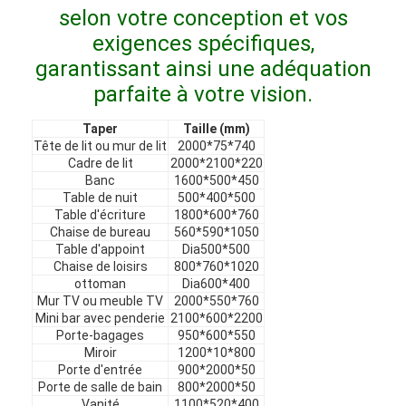
Meubles d'hôtel
selon votre conception et vos
exigences spécifiques,
Meubles de maison
garantissant ainsi une adéquation
parfaite à votre vision.
Meubles pour appartements
Taper
Taille (mm)
Meubles de clubs commerciaux
Tête de lit ou mur de lit
2000*75*740
Cadre de lit
2000*2100*220
Meubles de salle à manger
Banc
1600*500*450
Table de nuit
500*400*500
Meubles de bureau
Table d'écriture
1800*600*760
Chaise de bureau
560*590*1050
Table d'appoint
Dia500*500
Mobilier fixe
Chaise de loisirs
800*760*1020
ottoman
Dia600*400
Meubles tapissés
Mur TV ou meuble TV
2000*550*760
Mini bar avec penderie
2100*600*2200
Porte-bagages
950*600*550
Miroir
1200*10*800
Porte d'entrée
900*2000*50
Porte de salle de bain
800*2000*50
Vanité
1100*520*400