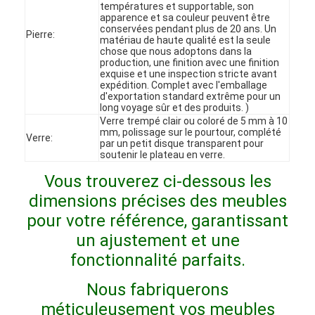
températures et supportable, son
Le spectacle VR
apparence et sa couleur peuvent être
conservées pendant plus de 20 ans. Un
Pierre:
matériau de haute qualité est la seule
À propos de nous
chose que nous adoptons dans la
production, une finition avec une finition
exquise et une inspection stricte avant
Visite de l'usine
expédition. Complet avec l'emballage
d'exportation standard extrême pour un
Contrôle qualité
long voyage sûr et des produits. )
Verre trempé clair ou coloré de 5 mm à 10
mm, polissage sur le pourtour, complété
Contactez-nous
Verre:
par un petit disque transparent pour
soutenir le plateau en verre.
Nouvelles
Vous trouverez ci-dessous les
dimensions précises des meubles
Les affaires
pour votre référence, garantissant
Les questions
un ajustement et une
fonctionnalité parfaits.
Causez Maintenant
Nous fabriquerons
méticuleusement vos meubles