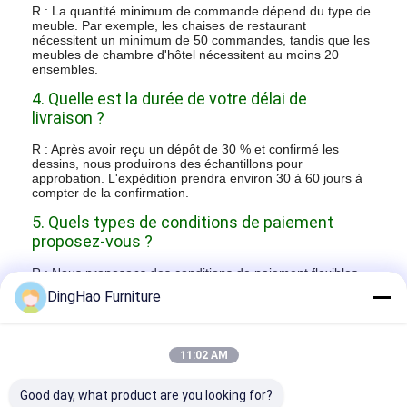
R : Absolument. Nous nous alignerons sur votre vision, en
faisant correspondre le style de décoration souhaité et en
vous fournissant divers cas d'ingénierie d'hôtels étoilés
pour votre référence afin d'affiner vos idées. Toutes les
tailles de meubles peuvent être personnalisées pour
s'adapter à l'espace unique de votre hôtel.
2. Y a-t-il une salle d'exposition dans l'usine ?
R : Oui, notre usine dispose d'une salle d'exposition de 2
000 mètres carrés présentant une large gamme de
meubles. Cela comprend le mobilier de hall, le mobilier
d'extérieur, le mobilier de restaurant et plus de 10 styles de
décoration différents pour les chambres d'hôtel et plus
encore.
3. Quelle est votre quantité minimum de
commande ?
DingHao Furniture
R : La quantité minimum de commande dépend du type de
meuble. Par exemple, les chaises de restaurant
nécessitent un minimum de 50 commandes, tandis que les
meubles de chambre d'hôtel nécessitent au moins 20
11:02 AM
ensembles.
4. Quelle est la durée de votre délai de
Good day, what product are you looking for?