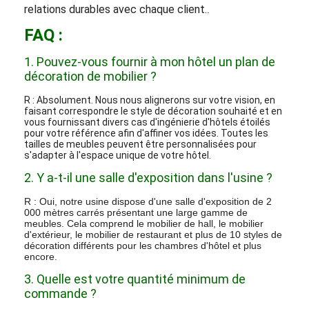
qualité, nous garantissons l’excellence de chaque
pièce produite dans notre usine.
5. Pour simplifier votre logistique, nous proposons
nos installations de consolidation du stockage et de
l'expédition, livrant dans le monde entier à votre
porte.
6. Notre engagement s'étend au-delà de la livraison
et de l'installation ; nous visiterons votre site pour
assurer votre plus grande satisfaction.
7. Confiants dans la qualité de nos produits, nous
offrons une garantie d'un an sur tout ce que nous
fabriquons.
8. Nous anticipons avec impatience l'établissement
d'un climat de confiance et l'établissement de
relations durables avec chaque client.
.
FAQ :
1. Pouvez-vous fournir à mon hôtel un plan de
décoration de mobilier ?