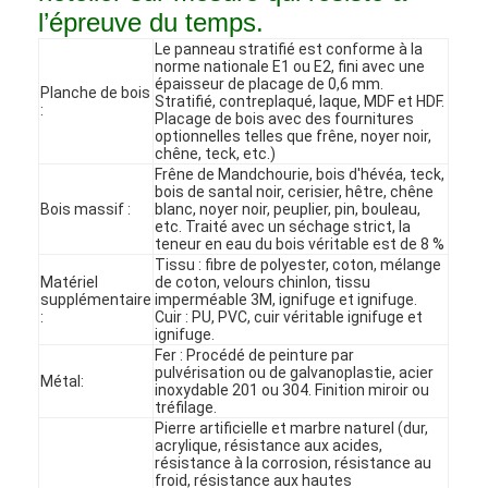
l’épreuve du temps.
Le panneau stratifié est conforme à la
norme nationale E1 ou E2, fini avec une
épaisseur de placage de 0,6 mm.
Planche de bois
Stratifié, contreplaqué, laque, MDF et HDF.
:
Placage de bois avec des fournitures
optionnelles telles que frêne, noyer noir,
chêne, teck, etc.)
Frêne de Mandchourie, bois d'hévéa, teck,
bois de santal noir, cerisier, hêtre, chêne
Bois massif :
blanc, noyer noir, peuplier, pin, bouleau,
etc. Traité avec un séchage strict, la
teneur en eau du bois véritable est de 8 %
Tissu : fibre de polyester, coton, mélange
Matériel
de coton, velours chinlon, tissu
supplémentaire
imperméable 3M, ignifuge et ignifuge.
:
Cuir : PU, PVC, cuir véritable ignifuge et
ignifuge.
Fer : Procédé de peinture par
Accueil
pulvérisation ou de galvanoplastie, acier
Métal:
inoxydable 201 ou 304. Finition miroir ou
tréfilage.
Produits
Pierre artificielle et marbre naturel (dur,
acrylique, résistance aux acides,
Vidéos
résistance à la corrosion, résistance au
froid, résistance aux hautes