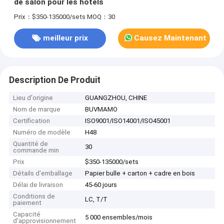
de salon pour les hôtels
Prix：$350-135000/sets
MOQ：30
meilleur prix
Causez Maintenant
Description De Produit
Lieu d'origine
GUANGZHOU, CHINE
Nom de marque
BUVMAMO
Certification
ISO9001/ISO14001/ISO45001
Numéro de modèle
H48
Quantité de
30
commande min
Prix
$350-135000/sets
Détails d'emballage
Papier bulle + carton + cadre en bois
Délai de livraison
45-60 jours
Conditions de
LC, T/T
paiement
Capacité
5 000 ensembles/mois
d'approvisionnement