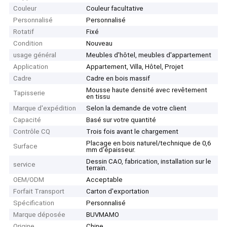
Couleur
Couleur facultative
Personnalisé
Personnalisé
Rotatif
Fixé
Condition
Nouveau
usage général
Meubles d'hôtel, meubles d'appartement
Application
Appartement, Villa, Hôtel, Projet
Cadre
Cadre en bois massif
Mousse haute densité avec revêtement
Tapisserie
en tissu
Marque d'expédition
Selon la demande de votre client
Capacité
Basé sur votre quantité
Contrôle CQ
Trois fois avant le chargement
Placage en bois naturel/technique de 0,6
Surface
mm d'épaisseur.
Dessin CAO, fabrication, installation sur le
service
terrain.
OEM/ODM
Acceptable
Forfait Transport
Carton d'exportation
Spécification
Personnalisé
Marque déposée
BUVMAMO
Origine
Chine