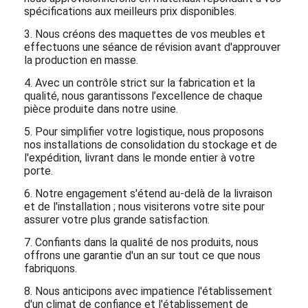
Furniture Co., Ltd. est un modèle
d'excellence dans l'industrie du meuble.
Personne à contacter : M. Cao/Mlle Hu
Adresse : 70 Chuangye Road, ville de
Taiping, district de Conghua, Guangzhou,
Guangdong, Chine
Nos prestations :
1. Partagez avec nous vos conceptions et vos
exigences détaillées, et nous transformerons votre
vision en réalité en lui donnant vie sur papier.
2. Qu'il s'agisse de pierre, de verre ou de résine, nous
nous approvisionnerons en matériaux répondant à vos
spécifications aux meilleurs prix disponibles.
3. Nous créons des maquettes de vos meubles et
effectuons une séance de révision avant d'approuver
la production en masse.
4. Avec un contrôle strict sur la fabrication et la