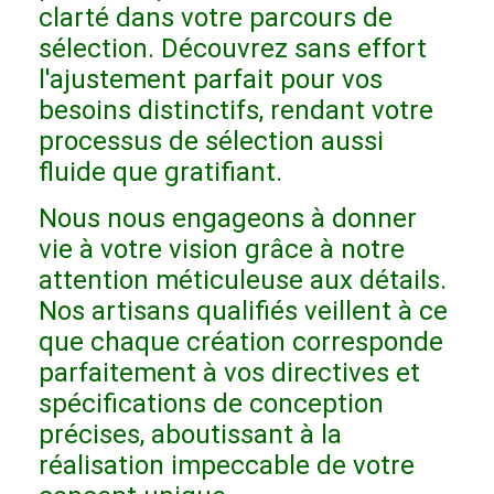
clarté dans votre parcours de
Meubles d'hôtel
sélection. Découvrez sans effort
Meubles de maison
l'ajustement parfait pour vos
besoins distinctifs, rendant votre
Meubles pour appartements
processus de sélection aussi
Meubles de clubs commerciaux
fluide que gratifiant.
Meubles de salle à manger
Nous nous engageons à donner
vie à votre vision grâce à notre
Meubles de bureau
attention méticuleuse aux détails.
Nos artisans qualifiés veillent à ce
Mobilier fixe
que chaque création corresponde
Meubles tapissés
parfaitement à vos directives et
spécifications de conception
précises, aboutissant à la
réalisation impeccable de votre