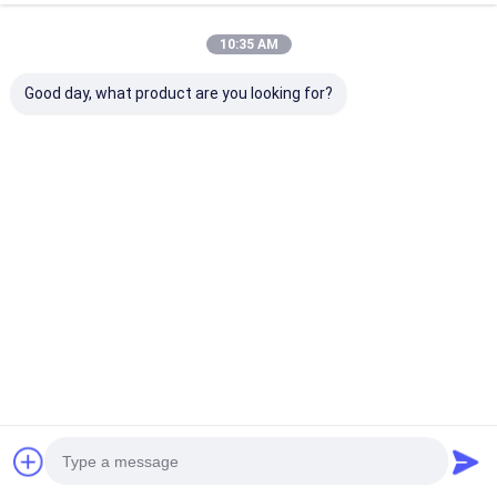
10:35 AM
Good day, what product are you looking for?
Coordonnées
Ms. DingHao Furniture
+86 15914501037
N° 70, Route de Chuangye, Zone de développement
économique, Ville de Taiping, District de Conghua,
Ville de Guangzhou, Province du Guangdong, Chine
Causez Maintenant