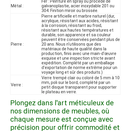
Fer : Peinture en spray ou procédé de
Le spectacle VR
Métal :
galvanoplastie, acier inoxydable 201 ou
304. Finition miroir ou brossée.
Pierre artificielle et marbre naturel (dur,
À propos de nous
acrylique, résistant aux acides, résistant
à la corrosion, résistant au froid,
résistant aux hautes températures et
Visite de l'usine
durable, son apparence et sa couleur
peuvent être conservées pendant plus de
Contrôle qualité
Pierre :
20 ans. Nous n'utilisons que des
matériaux de haute qualité dans la
production, finis avec une main-d'œuvre
Contactez-nous
exquise et une inspection stricte avant
expédition. Complété par un emballage
d'exportation de norme extrême pour un
Nouvelles
voyage long et sûr des produits.)
Verre trempé clair ou coloré de 5 mm à 10
mm, poli sur le bord, complété par un
Les affaires
Verre :
petit disque transparent pour supporter
le plateau en verre.
Les questions
Plongez dans l'art méticuleux de
Causez Maintenant
nos dimensions de meubles, où
chaque mesure est conçue avec
précision pour offrir commodité et