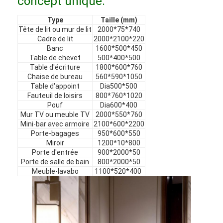
concept unique.
Type
Taille (mm)
Tête de lit ou mur de lit
2000*75*740
Cadre de lit
2000*2100*220
Banc
1600*500*450
Table de chevet
500*400*500
Table d'écriture
1800*600*760
Chaise de bureau
560*590*1050
Table d'appoint
Dia500*500
Fauteuil de loisirs
800*760*1020
Pouf
Dia600*400
Mur TV ou meuble TV
2000*550*760
Mini-bar avec armoire
2100*600*2200
Porte-bagages
950*600*550
Miroir
1200*10*800
Porte d'entrée
900*2000*50
Porte de salle de bain
800*2000*50
Meuble-lavabo
1100*520*400