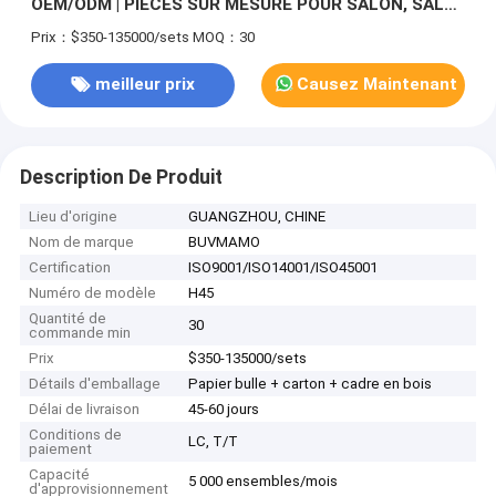
OEM/ODM | PIÈCES SUR MESURE POUR SALON, SALLE
À MANGER, COULOIR ET SALLE DE BAIN POUR
Prix：$350-135000/sets
MOQ：30
PROJETS D'HÔTELLERIE DE LUXE
meilleur prix
Causez Maintenant
Description De Produit
Lieu d'origine
GUANGZHOU, CHINE
Nom de marque
BUVMAMO
Certification
ISO9001/ISO14001/ISO45001
Numéro de modèle
H45
Quantité de
30
commande min
Prix
$350-135000/sets
Détails d'emballage
Papier bulle + carton + cadre en bois
Délai de livraison
45-60 jours
Conditions de
LC, T/T
paiement
Capacité
5 000 ensembles/mois
d'approvisionnement