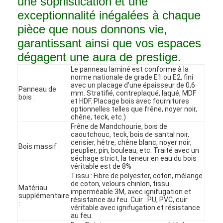
une sophistication et une
exceptionnalité inégalées à chaque
pièce que nous donnons vie,
garantissant ainsi que vos espaces
dégagent une aura de prestige.
Le panneau laminé est conforme à la
norme nationale de grade E1 ou E2, fini
avec un placage d'une épaisseur de 0,6
Panneau de
mm. Stratifié, contreplaqué, laqué, MDF
bois :
et HDF. Placage bois avec fournitures
optionnelles telles que frêne, noyer noir,
chêne, teck, etc.)
Frêne de Mandchourie, bois de
caoutchouc, teck, bois de santal noir,
cerisier, hêtre, chêne blanc, noyer noir,
Bois massif :
peuplier, pin, bouleau, etc. Traité avec un
séchage strict, la teneur en eau du bois
Accueil
véritable est de 8%
Tissu : Fibre de polyester, coton, mélange
de coton, velours chinlon, tissu
Matériau
Produits
imperméable 3M, avec ignifugation et
supplémentaire
résistance au feu. Cuir : PU, PVC, cuir
:
véritable avec ignifugation et résistance
Vidéos
au feu.