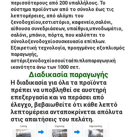
περισσότερους από 200 υπαλλήλους. Το
σύστημα προϊόντων από το σύνολο έως τις
λεπτομέρειες, από α
λόμπι του
ξενοδοχείου
,
εστιατόριο
, καφενείο,
σαλόνι
,
αίθουσα συνεδριάσεων, υπαίθρια,
υπνοδωμάτιο
,
σαλόνι, μπάνιο, πόρτα, που καλύπτει το
σύνολο
ξενοδοχείο
συσκευασία επίπλων
.
Εξαιρετική τεχνολογία, προηγμένος εξοπλισμός
παραγωγής,
αστέρι
ξενοδοχείο
σουίτα
έπιπλα
παραγωγική
ικανότητα άνω των 1000 σετ.
Διαδικασία παραγωγής
Η διαδικασία για όλα τα προϊόντα
πρέπει να υποβληθεί σε αυστηρή
επεξεργασία και να περάσει από
έλεγχο, βεβαιωθείτε ότι κάθε λεπτό
λεπτομέρεια ανταποκρίνεται απόλυτα
στις απαιτήσεις του πελάτη.