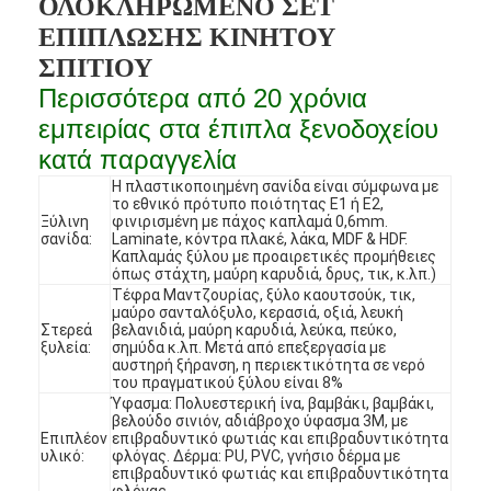
ΟΛΟΚΛΗΡΩΜΕΝΟ ΣΕΤ
ΕΠΙΠΛΩΣΗΣ ΚΙΝΗΤΟΥ
ΣΠΙΤΙΟΥ
Περισσότερα από 20 χρόνια
εμπειρίας στα έπιπλα ξενοδοχείου
κατά παραγγελία
Η πλαστικοποιημένη σανίδα είναι σύμφωνα με
το εθνικό πρότυπο ποιότητας E1 ή E2,
Ξύλινη
φινιρισμένη με πάχος καπλαμά 0,6mm.
σανίδα:
Laminate, κόντρα πλακέ, λάκα, MDF & HDF.
Καπλαμάς ξύλου με προαιρετικές προμήθειες
όπως στάχτη, μαύρη καρυδιά, δρυς, τικ, κ.λπ.)
Τέφρα Μαντζουρίας, ξύλο καουτσούκ, τικ,
μαύρο σανταλόξυλο, κερασιά, οξιά, λευκή
Στερεά
βελανιδιά, μαύρη καρυδιά, λεύκα, πεύκο,
ξυλεία:
σημύδα κ.λπ. Μετά από επεξεργασία με
αυστηρή ξήρανση, η περιεκτικότητα σε νερό
Σπίτι
του πραγματικού ξύλου είναι 8%
Ύφασμα: Πολυεστερική ίνα, βαμβάκι, βαμβάκι,
Προϊόντα
βελούδο σινιόν, αδιάβροχο ύφασμα 3M, με
Επιπλέον
επιβραδυντικό φωτιάς και επιβραδυντικότητα
υλικό:
φλόγας. Δέρμα: PU, PVC, γνήσιο δέρμα με
Βίντεο
επιβραδυντικό φωτιάς και επιβραδυντικότητα
φλόγας.