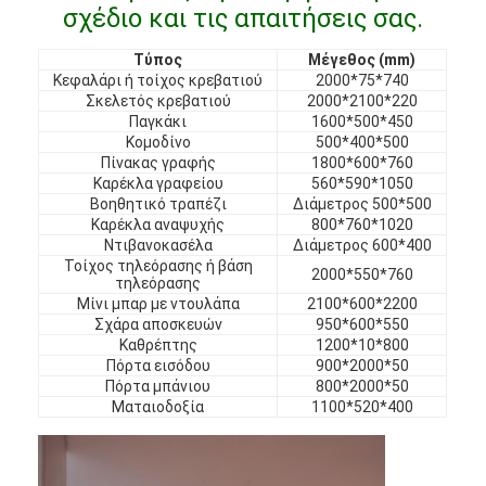
σχέδιο και τις απαιτήσεις σας.
Έπιπλα ξενοδοχείων
Τύπος
Μέγεθος (mm)
Έπιπλα βίλας
Κεφαλάρι ή τοίχος κρεβατιού
2000*75*740
Σκελετός κρεβατιού
2000*2100*220
Έπιπλα διαμερισμάτων
Παγκάκι
1600*500*450
Κομοδίνο
500*400*500
Έπιπλα εμπορικών συλλόγων
Πίνακας γραφής
1800*600*760
Καρέκλα γραφείου
560*590*1050
Βοηθητικό τραπέζι
Διάμετρος 500*500
Έπιπλα τραπεζαρίας
Καρέκλα αναψυχής
800*760*1020
Ντιβανοκασέλα
Διάμετρος 600*400
Έπιπλα γραφείου
Τοίχος τηλεόρασης ή βάση
2000*550*760
τηλεόρασης
Έπιπλα Σταθερής Τοποθέτησης
Μίνι μπαρ με ντουλάπα
2100*600*2200
Σχάρα αποσκευών
950*600*550
Καθρέπτης
1200*10*800
Επικαλυμμένα έπιπλα
Πόρτα εισόδου
900*2000*50
Πόρτα μπάνιου
800*2000*50
Ματαιοδοξία
1100*520*400