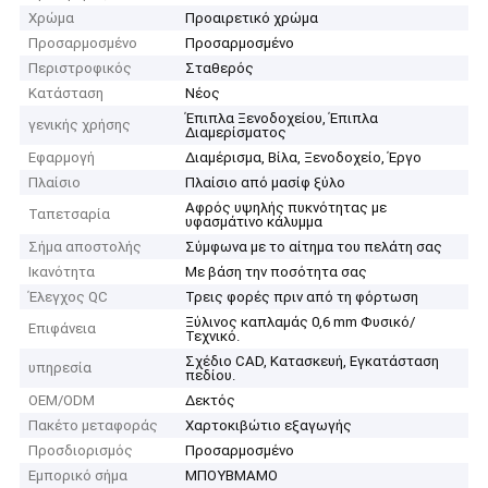
Χρώμα
Προαιρετικό χρώμα
Προσαρμοσμένο
Προσαρμοσμένο
Περιστροφικός
Σταθερός
Κατάσταση
Νέος
Έπιπλα Ξενοδοχείου, Έπιπλα
γενικής χρήσης
Διαμερίσματος
Εφαρμογή
Διαμέρισμα, Βίλα, Ξενοδοχείο, Έργο
Πλαίσιο
Πλαίσιο από μασίφ ξύλο
Αφρός υψηλής πυκνότητας με
Ταπετσαρία
υφασμάτινο κάλυμμα
Σήμα αποστολής
Σύμφωνα με το αίτημα του πελάτη σας
Ικανότητα
Με βάση την ποσότητα σας
Έλεγχος QC
Τρεις φορές πριν από τη φόρτωση
Ξύλινος καπλαμάς 0,6 mm Φυσικό/
Επιφάνεια
Τεχνικό.
Σχέδιο CAD, Κατασκευή, Εγκατάσταση
υπηρεσία
πεδίου.
OEM/ODM
Δεκτός
Πακέτο μεταφοράς
Χαρτοκιβώτιο εξαγωγής
Προσδιορισμός
Προσαρμοσμένο
Εμπορικό σήμα
ΜΠΟΥΒΜΑΜΟ