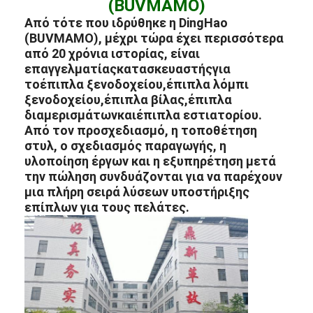
(BUVMAMO)
Από τότε που ιδρύθηκε η DingHao
(BUVMAMO), μέχρι τώρα έχει περισσότερα
από 20 χρόνια ιστορίας, είναι
επαγγελματίας
κατασκευαστής
για
το
έπιπλα ξενοδοχείου
,
έπιπλα λόμπι
ξενοδοχείου
,
έπιπλα βίλας
,
έπιπλα
διαμερισμάτων
και
έπιπλα εστιατορίου
.
Από τον προσχεδιασμό, η τοποθέτηση
στυλ, ο σχεδιασμός παραγωγής, η
υλοποίηση έργων και η εξυπηρέτηση μετά
την πώληση συνδυάζονται για να παρέχουν
μια πλήρη σειρά λύσεων υποστήριξης
επίπλων για τους πελάτες.