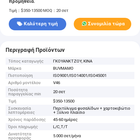
προμήθεια.
Τιμή：$350-13500
MOQ：20 σετ
Καλύτερη τιμή
Συνομιλία τώρα
Περιγραφή Προϊόντων
Τόπος καταγωγής
ΓΚΟΥΑΝΚΤΖΟΥ, ΚΙΝΑ
Μάρκα
BUVMAMO
Πιστοποίηση
ISO9001/ISO14001/ISO45001
Αριθμό μοντέλου
V46
Ποσότητα
20 σετ
παραγγελίας min
Τιμή
$350-13500
Συσκευασία
Περιτύλιγμα φυσαλίδων + χαρτοκιβώτιο
λεπτομέρειες
+ Ξύλινο πλαίσιο
Χρόνος παράδοσης
45-60 ημέρες
Όροι πληρωμής
L/C,T/T
Δυνατότητα
5.000 σετ/μήνα
προσφοράς