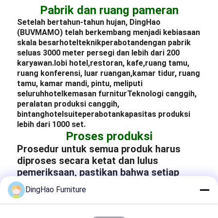
Pabrik dan ruang pameran
Setelah bertahun-tahun hujan, DingHao
(BUVMAMO) telah berkembang menjadi kebiasaan
skala besar
hotel
teknik
perabotan
dengan pabrik
seluas 3000 meter persegi dan lebih dari 200
karyawan.
lobi hotel
,
restoran
, kafe,
ruang tamu
,
ruang konferensi, luar ruangan,
kamar tidur
, ruang
tamu, kamar mandi, pintu, meliputi
seluruh
hotel
kemasan furnitur
Teknologi canggih,
peralatan produksi canggih,
bintang
hotel
suite
perabotan
kapasitas produksi
lebih dari 1000 set.
Proses produksi
Prosedur untuk semua produk harus
diproses secara ketat dan lulus
pemeriksaan, pastikan bahwa setiap
detail detail sempurna memenuhi
DingHao Furniture
kebutuhan pelanggan.