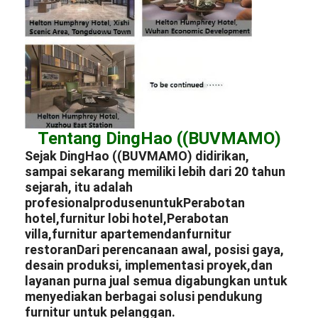
Tentang DingHao ((BUVMAMO)
Sejak DingHao ((BUVMAMO) didirikan,
sampai sekarang memiliki lebih dari 20 tahun
sejarah, itu adalah
profesional
produsen
untuk
Perabotan
hotel
,
furnitur lobi hotel
,
Perabotan
villa
,
furnitur apartemen
dan
furnitur
restoran
Dari perencanaan awal, posisi gaya,
desain produksi, implementasi proyek,dan
layanan purna jual semua digabungkan untuk
menyediakan berbagai solusi pendukung
furnitur untuk pelanggan.