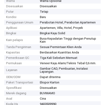
Warna
Warna Opsional
Disesuaikan
Disesuaikan
Putar
Tetap
Kondisi
Baru
Penggunaan Umum
Perabotan Hotel, Perabotan Apartemen
Aplikasi
Apartemen, Villa, Hotel, Proyek
Bingkai
Bingkai Kayu Solid
Busa Kepadatan Tinggi dengan Penutup
Kain pelapis
Kain
Tanda Pengiriman
Sesuai Permintaan Klien Anda
Kapasitas
Berdasarkan Kuantitas Anda
Pemeriksaan QC
Tiga Kali Sebelum Memuat
Permukaan
Veneer Kayu Alami/Teknis Tebal 0,6 mm.
Gambar CAD, Pembuatan, Instalasi
Layanan
Lapangan.
OEM/ODM
Dapat diterima
Paket Transportasi
Ekspor Karton
Spesifikasi
Disesuaikan
Merek dagang
BUVMAMO
Asal
Cina
Kode Hs
9403509990