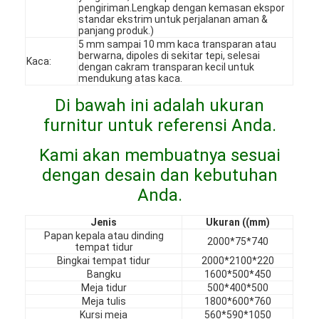
pengiriman.Lengkap dengan kemasan ekspor
Pertunjukan VR
standar ekstrim untuk perjalanan aman &
panjang produk.)
5 mm sampai 10 mm kaca transparan atau
Tentang Kami
berwarna, dipoles di sekitar tepi, selesai
Kaca:
dengan cakram transparan kecil untuk
Tur Pabrik
mendukung atas kaca.
Di bawah ini adalah ukuran
Kontrol Kualitas
furnitur untuk referensi Anda.
Hubungi Kami
Kami akan membuatnya sesuai
Berita
dengan desain dan kebutuhan
Anda.
Kasus
Jenis
Ukuran ((mm)
Pertanyaan Umum
Papan kepala atau dinding
2000*75*740
tempat tidur
Bingkai tempat tidur
2000*2100*220
bicara sekarang
Bangku
1600*500*450
Meja tidur
500*400*500
Meja tulis
1800*600*760
Kursi meja
560*590*1050