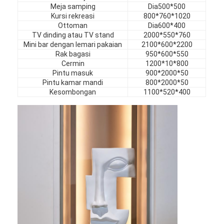
Perabot Hotel
Meja samping
Dia500*500
Kursi rekreasi
800*760*1020
Ottoman
Dia600*400
Perabotan villa
TV dinding atau TV stand
2000*550*760
Mini bar dengan lemari pakaian
2100*600*2200
Perabot Apartemen
Rak bagasi
950*600*550
Cermin
1200*10*800
Furnitur Klub Komersial
Pintu masuk
900*2000*50
Pintu kamar mandi
800*2000*50
Kesombongan
1100*520*400
Perabot Ruang Makan
Furnitur kantor
Perlengkapan Furnitur
Furnitur berlapis