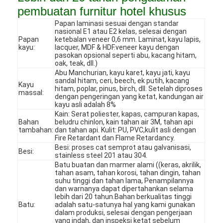
pembuatan furnitur hotel khusus
Papan laminasi sesuai dengan standar
nasional E1 atau E2 kelas, selesai dengan
Papan
ketebalan veneer 0,6 mm. Laminat, kayu lapis,
kayu:
lacquer, MDF & HDF.veneer kayu dengan
pasokan opsional seperti abu, kacang hitam,
oak, teak, dll.)
Abu Manchurian, kayu karet, kayu jati, kayu
sandal hitam, ceri, beech, ek putih, kacang
Kayu
hitam, poplar, pinus, birch, dll. Setelah diproses
massal:
dengan pengeringan yang ketat, kandungan air
kayu asli adalah 8%
Kain: Serat poliester, kapas, campuran kapas,
Bahan
beludru chinlon, kain tahan air 3M, tahan api
tambahan:
dan tahan api. Kulit: PU, PVC,kulit asli dengan
Fire Retardant dan Flame Retardancy.
Besi: proses cat semprot atau galvanisasi,
Besi:
stainless steel 201 atau 304.
Batu buatan dan marmer alami ((keras, akrilik,
Rumah
tahan asam, tahan korosi, tahan dingin, tahan
suhu tinggi dan tahan lama, Penampilannya
Produk
dan warnanya dapat dipertahankan selama
lebih dari 20 tahun.Bahan berkualitas tinggi
Batu:
adalah satu-satunya hal yang kami gunakan
Video
dalam produksi, selesai dengan pengerjaan
yang indah, dan inspeksi ketat sebelum