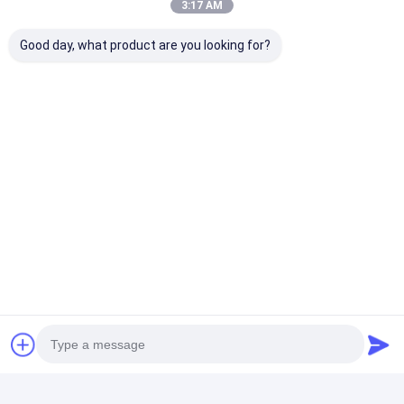
3:17 AM
Good day, what product are you looking for?
Prosedur kemasan untuk furnitur:
1. Tutupi lapisan pertama dengan busa PE, letakkan
pelindung kardus untuk sudut-sudut yang diperlukan.dan
kemudian gunakan finishing kantong tenun dengan jahitan
atau kotak katon dengan pita penyegelan untuk
pengemasan luar.
2. Kaca atas dan Marmer atas menggunakan Polystyrene
Expandable untuk mengemas untuk langkah pertama,
masukkan ke dalam kotak karton dan kemudian