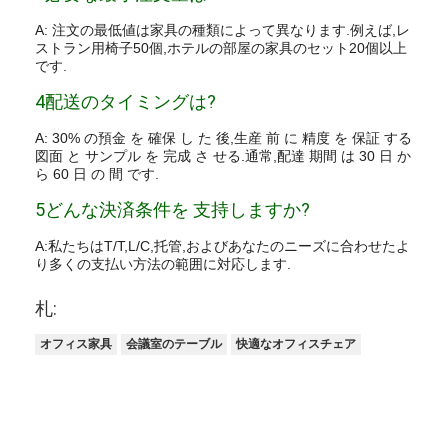
A: 注文の最低値は家具の種類によって異なります.例えば,レ
ストラン用椅子50個,ホテルの部屋の家具のセット20個以上
です.
4配送のタイミングは?
A: 30% の預金 を 確保 し た 後,生産 前 に 精度 を 保証 する
図面 と サンプル を 完成 さ せる.通常,配達 期間 は 30 日 か
ら 60 日 の 間 です.
5どんな決済条件を 支持しますか?
A:私たちはT/T,L/C,托管,およびあなたのニーズに合わせたよ
り多くの支払い方法の範囲に対応します.
札:
オフィス家具
会議室のテーブル
快適なオフィスチェア