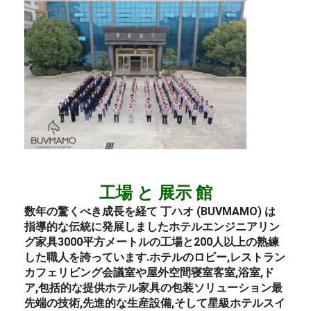
工場 と 展示 館
数年の驚くべき成長を経て 丁ハオ (BUVMAMO) は
指導的な伝統に発展しました
ホテル
エンジニアリン
グ
家具
3000平方メートルの工場と200人以上の熟練
した職人を誇っています.
ホテルのロビー
,
レストラン
カフェ
リビング
会議室や屋外空間
寝室
客室,浴室,ド
ア,包括的な提供
ホテル
家具の包装ソリューション
最
先端の技術,先進的な生産設備,そして星級
ホテル
スイ