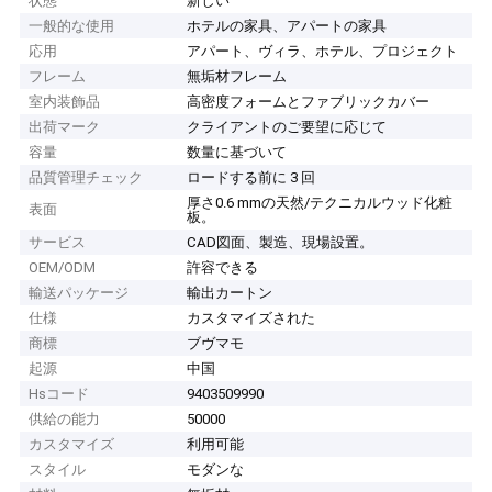
状態
新しい
一般的な使用
ホテルの家具、アパートの家具
応用
アパート、ヴィラ、ホテル、プロジェクト
フレーム
無垢材フレーム
室内装飾品
高密度フォームとファブリックカバー
出荷マーク
クライアントのご要望に応じて
容量
数量に基づいて
品質管理チェック
ロードする前に 3 回
厚さ0.6 mmの天然/テクニカルウッド化粧
表面
板。
サービス
CAD図面、製造、現場設置。
OEM/ODM
許容できる
輸送パッケージ
輸出カートン
仕様
カスタマイズされた
商標
ブヴマモ
起源
中国
Hsコード
9403509990
供給の能力
50000
カスタマイズ
利用可能
スタイル
モダンな