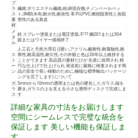
プ
ラ
繊維:ポリエステル繊維,綿,綿混合物,チノンベールベッ
ス
ト,3M防水布,耐火性,耐炎性.革:PU,PVC,燃焼阻害性と炎阻
素
害性のある真皮.
材:
メ
鉄:スプレー塗装または電圧塗装,不?? 鋼201または304.
タ
鏡またはワイヤー描画終了.
ル:
人工石と天然大理石 ((硬い,アクリル,酸耐性,耐腐蝕性,耐
ス
寒性,耐高温性,耐久性,その外観と色は20年以上維持する
ト
ことができます.高品質の素材だけが 生産に採用され 精
ー
巧な仕上げで仕上げられ 発送前に厳格に検査されます商
ン:
品の安全で長い移動のために,極端な標準輸出パッケージ
ングを完了します) について
ガ
5mmから10mmの透明または色の硬化したガラス,端を
ラ
磨き,ガラスの上を支える小さな透明ディスクで完成しま
ス:
す.
ホーム
詳細な家具の寸法をお届けします
空間にシームレスで完璧な統合を
製品
保証します 美しい機能も保証しま
ビデオ
す