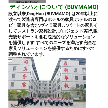
ディンハオについて (BUVMAMO)
設立以来,DingHao (BUVMAMO) は20年以上に
渡って
製造者
専門は
ホテルの家具
,
ホテルのロ
ビー家具を含む
,
ヴィラ家具
,
アパートの家具
そ
して
レストラン家具
設計,プロジェクト実行,販
売後サポートを含む包括的なソリューション
を提供します.すべてのニーズを満たす完全な
家具ソリューションを提供するためにすべて
調整されています.