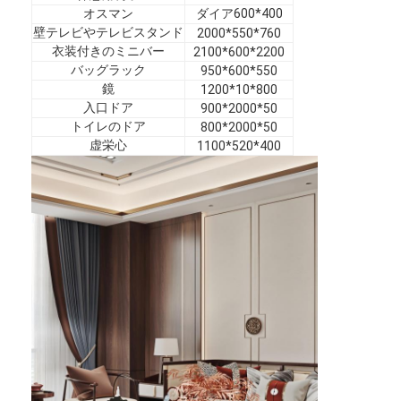
ホテル家具
オスマン
ダイア600*400
壁テレビやテレビスタンド
2000*550*760
ヴィラ家具
衣装付きのミニバー
2100*600*2200
バッグラック
950*600*550
鏡
1200*10*800
アパートの家具
入口ドア
900*2000*50
トイレのドア
800*2000*50
商用クラブ家具
虚栄心
1100*520*400
ダイニングルームの家具
オフィス家具
据え付け家具
装飾された家具