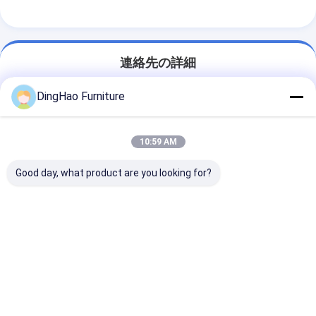
連絡先の詳細
Ms. DingHao Furniture
DingHao Furniture
+86 15914501037
中国、広東省、広州市、従化区、太平鎮、経済開発
10:59 AM
区、創業路70号
Good day, what product are you looking for?
今雑談しなさい
最高の価格で
中国のOEM/ODMの木製パネル、