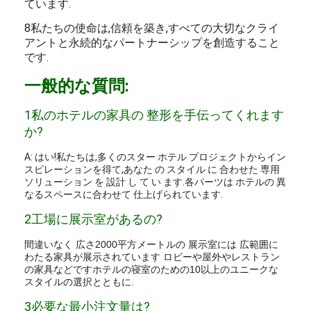
ています.
8私たちの使命は,信頼を築き,すべての大切なクライ
アントと永続的なパートナーシップを創造すること
です.
一般的な質問:
1私のホテルの家具の 整形を手伝ってくれます
か?
A: はい!私たちは,多くのスター ホテル プロジェクトからイン
スピレーションを得て,あなた の スタイル に 合わせた 専用
ソリューション を 設計 し て い ます.各パーツは ホテルの 異
なるスペースに合わせて 仕上げられています.
2工場に展示室があるの?
間違いなく 広さ2000平方メートルの 展示室には 広範囲に
わたる家具が展示されています ロビーや屋外やレストラン
の家具などですホテルの寝室のための10以上のユニークな
スタイルの選択とともに.
3必要な最小注文量は?