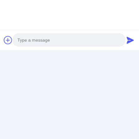
金属スクリーン、茶道スペース
を備えたカスタマイズされたモ
ダンオリエンタル事務局
チャットによるご相
談
推薦されたプロダクト
Photo
Video Call
Audio Call
PREMIUM WOOD
OEM/ODMのハイエン
現代的な研究室
VENEER CUSTOM
ドカスタムエグゼクテ
の高品質な工芸
HOME オフィス家具
ィブデスクは無垢材、
えた 高品質な木