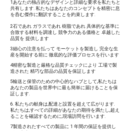
1あなたの独占的なデザインと詳細な要求を私たちと
共有します. 私たちはあなたのコンセプトを精密に息
を呑む傑作に翻訳することを約束します.
2石であれ ガラスであれ 樹脂であれ 具体的な基準に
合致する材料を調達し 競争力のある価格と 卓越した
品質を 提供します
3細心の注意を払って モーケットを製造し 完全な生
産を開始する前に 徹底的な評価プロセスを行います
4精密な製造と厳格な品質チェックにより 工場で製
造された 精巧な部品の品質を保証します
5輸送と保管のための中心的なハブとして,私たちは
あなたの製品を世界中に最も簡単に届けることを保
証します.
6. 私たちの献身は,配達と設置を超えて広がります.
私たちは,すべての詳細があなたの期待を満たし,超え
ることを確認するために,現場訪問を行います.
7製造されたすべての製品に 1 年間の保証を提供し