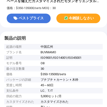
ペースを備えたカスタマイズされたモダンオリエンタル事
務局
価格：$350-135000/sets
MOQ：30
ベストプライス
今雑談しなさい
製品の説明
起源の場所
中国広州
ブランド名
BUVMAMO
証明
ISO9001/ISO14001/ISO45001
モデル番号
O8
最小注文数量
30
価格
$350-135000/sets
パッケージの詳細
プチプチ + カートン + 木枠
受渡し時間
45～60日
支払条件
LC、T/T
供給の能力
5,000セット/月
カスタマイズされた
カスタマイズされた