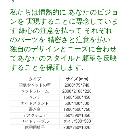
VRショー
私たちは情熱的に あなたのビジョ
私たちについて
ンを 実現することに専念していま
す 細心の注意を払って それぞれ
工場見学
のパーツを 精密さと注意を払い
品質管理
独自のデザインとニーズに合わせ
お問い合わせ
てあなたのスタイルと願望を反映
することを保証します.
ニュース
タイプ
サイズ (mm)
事例
頭板やベッドの壁
2000*75*740
ベッドフレーム
2000*2100*220
よくある質問
ベンチ
1600*500*450
ナイトスタンド
500*400*500
今雑談しなさい
書き台
1800*600*760
デスクチェア
560*590*1050
サイドテーブル
ダイア500*500
休憩用椅子
800*760*1020