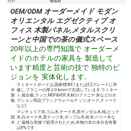
材料
無垢材
OEM/ODM オーダーメイド モダン
オリエンタル エグゼクティブ オ
フィス 木製パネル,メタルスクリ
ーンと中国での茶の儀式スペース
20年以上の専門知識で オーダーメ
イドのホテルの家具を 製造して
います精度と芸術の技で 独特のビ
ジョンを 実体化します.
ラミネートボードは,国家標準E1またはE2グレードに準
木
拠し,フラニーの厚さ0.6mmで完成しています.ラミネー
製
ト,複合板,ラック,MDF&HDF.木材のファニヤ 灰などのオ
板:
プション用品ブラックウォールナッツ,オーク,ティーク
など)
マンチュリア灰,ゴム木,テーク木,黒サンダル木,桜,ビック
固
木,白オーク木,黒ナッツ木,ポップル木,松木,ベリー木な
木:
ど.厳格な乾燥で処理されたため,本物の木の水分含有量
は8%です.