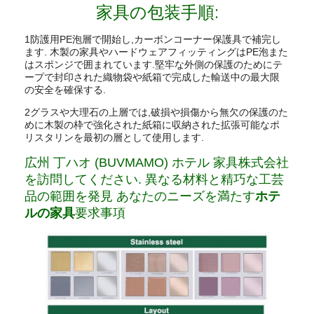
家具の包装手順:
1防護用PE泡層で開始し,カーボンコーナー保護具で補完し
ます. 木製の家具やハードウェアフィッティングはPE泡また
はスポンジで囲まれています.堅牢な外側の保護のためにテ
ープで封印された織物袋や紙箱で完成した輸送中の最大限
の安全を確保する.
2グラスや大理石の上層では,破損や損傷から無欠の保護のた
めに木製の枠で強化された紙箱に収納された拡張可能なポ
リスタリンを最初の層として使用します.
広州 丁ハオ (BUVMAMO) ホテル 家具株式会社
を訪問してください. 異なる材料と精巧な工芸
品の範囲を発見 あなたのニーズを満たす
ホテ
ルの家具
要求事項