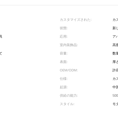
カスタマイズされた:
カ
状態:
新
具
応用:
ア
室内装飾品:
高
て
容量:
数
表面:
厚
OEM/ODM:
許
仕様:
カ
起源:
中
供給の能力:
500
スタイル:
モ