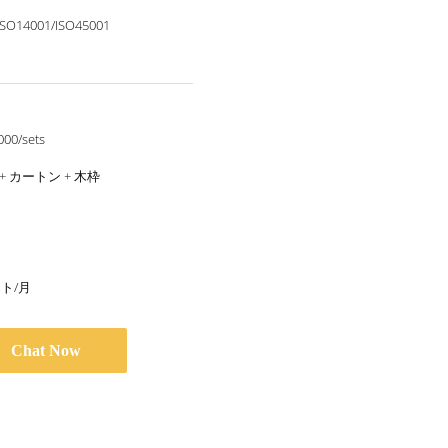
ISO14001/ISO45001
000/sets
+ カートン + 木枠
ット/月
Chat Now