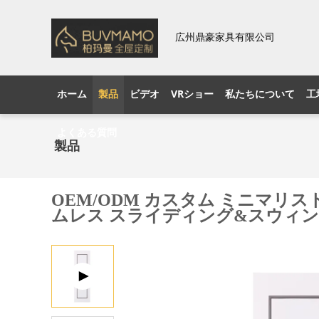
広州鼎豪家具有限公司
ホーム
製品
ビデオ
VRショー
私たちについて
工
よくある質問
製品
OEM/ODM カスタム ミニマ
ムレス スライディング&スウィ