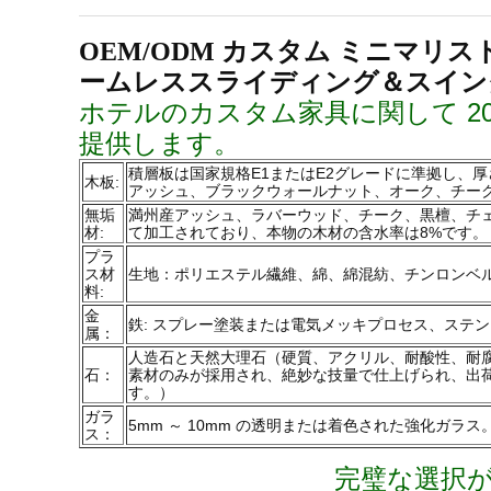
OEM/ODM カスタム ミニマリ
ームレススライディング＆スイン
ホテルのカスタム家具に関して 2
提供します。
積層板は国家規格E1またはE2グレードに準拠し、厚
木板:
アッシュ、ブラックウォールナット、オーク、チー
無垢
満州産アッシュ、ラバーウッド、チーク、黒檀、チ
材:
て加工されており、本物の木材の含水率は8%です。
プラ
ス材
生地：ポリエステル繊維、綿、綿混紡、チンロンベル
料:
金
鉄: スプレー塗装または電気メッキプロセス、ステンレ
属：
人造石と天然大理石（硬質、アクリル、耐酸性、耐
石：
素材のみが採用され、絶妙な技量で仕上げられ、出
す。）
ガラ
5mm ～ 10mm の透明または着色された強化ガ
ス：
完璧な選択