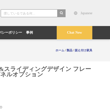
Japanese
search
バシーポリシー
事例
Chat Now
ホーム
/
製品
/
据え付け家具
ュ&スライディングデザイン フレー
パネルオプション
O