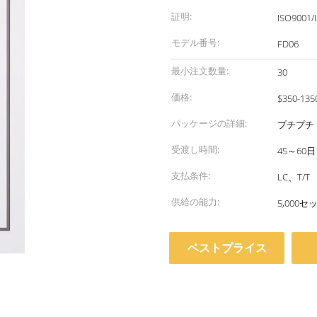
証明:
ISO9001/
モデル番号:
FD06
最小注文数量:
30
価格:
$350-135
パッケージの詳細:
プチプチ 
受渡し時間:
45～60日
支払条件:
LC、T/T
供給の能力:
5,000セ
ベストプライス