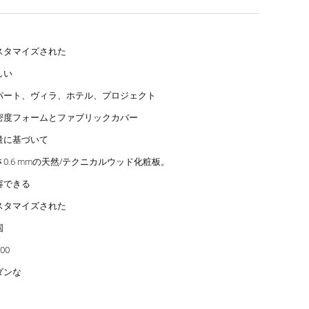
スタマイズされた
しい
パート、ヴィラ、ホテル、プロジェクト
密度フォームとファブリックカバー
量に基づいて
さ0.6 mmの天然/テクニカルウッド化粧板。
容できる
スタマイズされた
国
00
ダンな