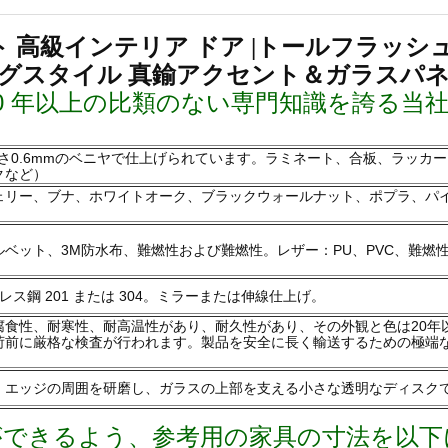
スト 高級インテリア ドア |トールフラッ
グスタイル 真鍮アクセント＆ガラスパ
0 年以上の比類のない専門知識を誇る当
さ0.6mmのベニヤで仕上げられています。ラミネート、合板、ラッカー
クなど）
ェリー、ブナ、ホワイトオーク、ブラックウォールナット、ポプラ、パイ
ベット、3M防水布、難燃性および難燃性。レザー：PU、PVC、難燃
ス鋼 201 または 304。ミラーまたは伸線仕上げ。
腐食性、耐寒性、耐高温性があり、耐久性があり、その外観と色は20年
荷前に厳格な検査が行われます。製品を安全に長く輸送するための極端
ラス。エッジの周囲を研磨し、ガラスの上部を支える小さな透明なディスク
ができるよう、参考用の家具の寸法を以下