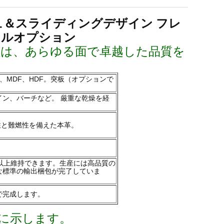
シュ＆スライディングデザイン フレ
ネルオプション
社は、あらゆる面で卓越した品質を
、MDF、HDF。突板（オプションで
ン、バーチなど。 厳重な乾燥を経
性と難燃性を備えた本革。
以上維持できます。生産には高品質の
な標準の輸出梱包が完了していま
で完成します。
に示します。