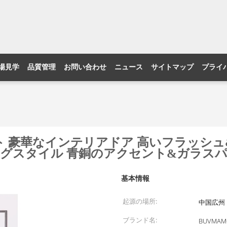
場見学
品質管理
お問い合わせ
ニュース
サイトマップ
プライ
リスト 豪華なインテリアドア 高いフラッシ
ングスタイル 青銅のアクセント&ガラス
基本情報
起源の場所:
中国広州
ブランド名:
BUVMAM