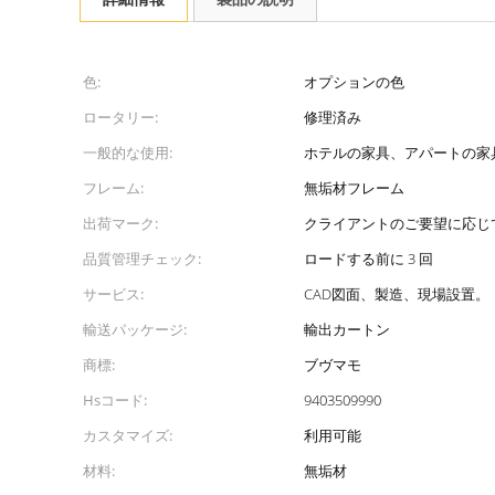
色:
オプションの色
ロータリー:
修理済み
一般的な使用:
ホテルの家具、アパートの家
フレーム:
無垢材フレーム
出荷マーク:
クライアントのご要望に応じ
品質管理チェック:
ロードする前に 3 回
サービス:
CAD図面、製造、現場設置。
輸送パッケージ:
輸出カートン
商標:
ブヴマモ
Hsコード:
9403509990
カスタマイズ:
利用可能
材料:
無垢材