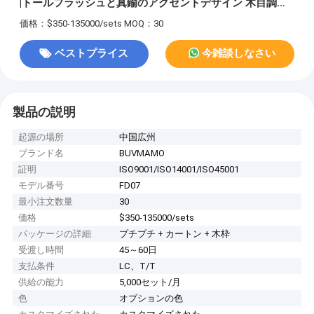
|トールフラッシュと真鍮のアクセントデザイン 木目調と
幾何学模様の象嵌のオプション ウォールナット突板とマ
価格：$350-135000/sets
MOQ：30
ット仕上げのスタイル ゴールドの金具を備えたソリッド
コアフラッシュパネル
ベストプライス
今雑談しなさい
製品の説明
起源の場所
中国広州
ブランド名
BUVMAMO
証明
ISO9001/ISO14001/ISO45001
モデル番号
FD07
最小注文数量
30
価格
$350-135000/sets
パッケージの詳細
プチプチ + カートン + 木枠
受渡し時間
45～60日
支払条件
LC、T/T
供給の能力
5,000セット/月
色
オプションの色