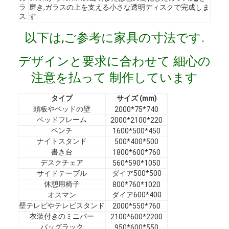
ラ
磨き,ガラスの上を支える小さな透明ディスクで完成しま
VRショー
ス:
す.
私たちについて
以下は,ご参考に家具の寸法です.
工場見学
デザインと要求に合わせて 細心の
注意を払って 制作しています
品質管理
タイプ
サイズ (mm)
お問い合わせ
頭板やベッドの壁
2000*75*740
ベッドフレーム
2000*2100*220
ニュース
ベンチ
1600*500*450
ナイトスタンド
500*400*500
事例
書き台
1800*600*760
デスクチェア
560*590*1050
よくある質問
サイドテーブル
ダイア500*500
休憩用椅子
800*760*1020
今雑談しなさい
オスマン
ダイア600*400
壁テレビやテレビスタンド
2000*550*760
衣装付きのミニバー
2100*600*2200
バッグラック
950*600*550