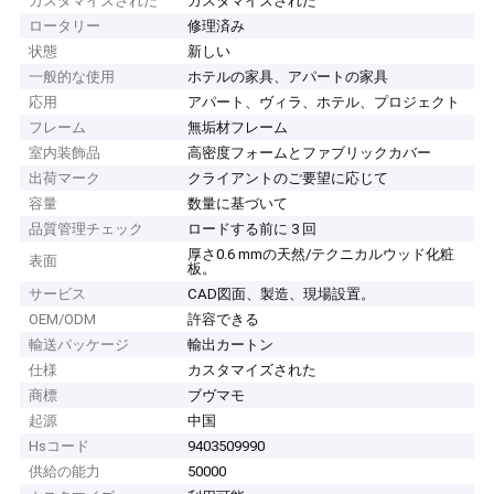
カスタマイズされた
カスタマイズされた
ロータリー
修理済み
状態
新しい
一般的な使用
ホテルの家具、アパートの家具
応用
アパート、ヴィラ、ホテル、プロジェクト
フレーム
無垢材フレーム
室内装飾品
高密度フォームとファブリックカバー
出荷マーク
クライアントのご要望に応じて
容量
数量に基づいて
品質管理チェック
ロードする前に 3 回
厚さ0.6 mmの天然/テクニカルウッド化粧
表面
板。
サービス
CAD図面、製造、現場設置。
OEM/ODM
許容できる
輸送パッケージ
輸出カートン
仕様
カスタマイズされた
商標
ブヴマモ
起源
中国
Hsコード
9403509990
供給の能力
50000