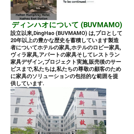
ディンハオについて (BUVMAMO)
設立以来,DingHao (BUVMAMO) は,プロとして
20年以上の豊かな歴史を蓄積しています
製造
者
について
ホテルの家具
,
ホテルのロビー家具
,
ヴィラ家具
,
アパートの家具
そして
レストラン
家具
デザイン,プロジェクト実施,販売後のサー
ビスまで,私たちは,私たちの尊敬の顧客のため
に家具のソリューションの包括的な範囲を提
供しています.