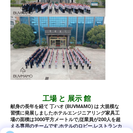
工場 と 展示 館
献身の長年を経て 丁ハオ (BUVMAMO) は 大規模な
習慣に発展しました
ホテル
エンジニアリング
家具
工
場の面積は3000平方メートルで,従業員が200人を超
える専用のチームです.
ホテルのロビー
,
レストラン
カ
フェ
リビング
会議室,屋外エリア
寝室
リビングルーム,