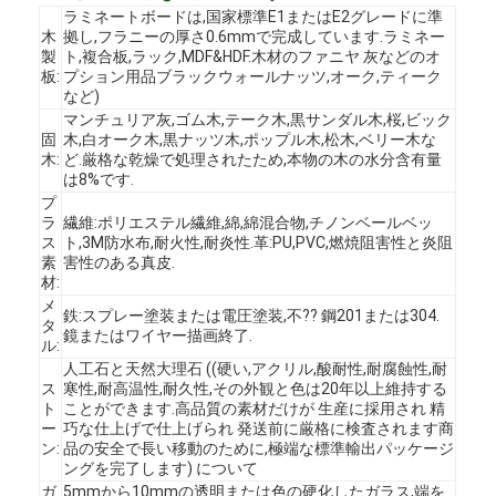
ラミネートボードは,国家標準E1またはE2グレードに準
木
拠し,フラニーの厚さ0.6mmで完成しています.ラミネー
製
ト,複合板,ラック,MDF&HDF.木材のファニヤ 灰などのオ
板:
プション用品ブラックウォールナッツ,オーク,ティーク
など)
マンチュリア灰,ゴム木,テーク木,黒サンダル木,桜,ビック
固
木,白オーク木,黒ナッツ木,ポップル木,松木,ベリー木な
木:
ど.厳格な乾燥で処理されたため,本物の木の水分含有量
は8%です.
プ
ラ
繊維:ポリエステル繊維,綿,綿混合物,チノンベールベッ
ス
ト,3M防水布,耐火性,耐炎性.革:PU,PVC,燃焼阻害性と炎阻
素
害性のある真皮.
材:
メ
鉄:スプレー塗装または電圧塗装,不?? 鋼201または304.
タ
鏡またはワイヤー描画終了.
ル:
人工石と天然大理石 ((硬い,アクリル,酸耐性,耐腐蝕性,耐
ホーム
ス
寒性,耐高温性,耐久性,その外観と色は20年以上維持する
ト
ことができます.高品質の素材だけが 生産に採用され 精
製品
ー
巧な仕上げで仕上げられ 発送前に厳格に検査されます商
ン:
品の安全で長い移動のために,極端な標準輸出パッケージ
ビデオ
ングを完了します) について
ガ
5mmから10mmの透明または色の硬化したガラス,端を