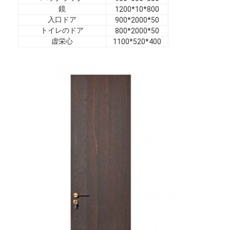
ホテル家具
鏡
1200*10*800
入口ドア
900*2000*50
ヴィラ家具
トイレのドア
800*2000*50
虚栄心
1100*520*400
アパートの家具
商用クラブ家具
ダイニングルームの家具
オフィス家具
据え付け家具
装飾された家具