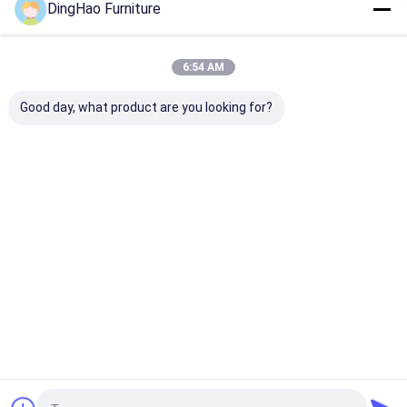
DingHao Furniture
浴室,ドア,全体のカバー
ホテル
家具の包装
精巧な技
術,先進的な生産設備,そしてスター
ホテル
スイート
家
具
生産能力が1000セットを超えると 業界で標準を確
6:54 AM
立します
生産プロセス
Good day, what product are you looking for?
各手順は厳格に処理され 細部まで 顧客が
要求する基準に 準拠することを確認しま
す