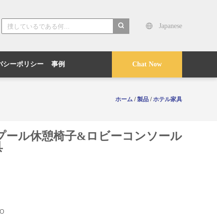
Japanese
search
バシーポリシー
事例
Chat Now
ホーム
/
製品
/
ホテル家具
プール休憩椅子&ロビーコンソール
具
O