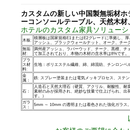
カスタムの新しい中国製無垢材ホ
ーコンソールテーブル、天然木材
ホテルのカスタム家具ソリューショ
積層板は国家規格E1またはE2グレードに準拠し、厚
木板:
アッシュ、ブラックウォールナット、オーク、チー
無垢
満州産アッシュ、ラバーウッド、チーク、黒檀、チ
材:
て加工されており、本物の木材の含水率は8%です。
プラ
ス材
生地：ポリエステル繊維、綿、綿混紡、チンロンベル
料:
金
鉄: スプレー塗装または電気メッキプロセス、ステンレ
属：
人造石と天然大理石（硬質、アクリル、耐酸性、耐
石：
素材のみが採用され、絶妙な技量で仕上げられ、出
す。）
ガラ
5mm ～ 10mm の透明または着色された強化ガ
ス：