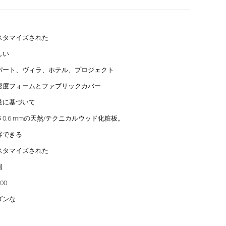
スタマイズされた
しい
パート、ヴィラ、ホテル、プロジェクト
密度フォームとファブリックカバー
量に基づいて
さ0.6 mmの天然/テクニカルウッド化粧板。
容できる
スタマイズされた
国
00
ダンな