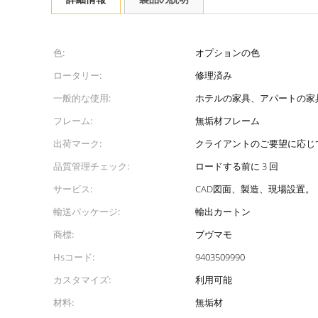
色:
オプションの色
ロータリー:
修理済み
一般的な使用:
ホテルの家具、アパートの家
フレーム:
無垢材フレーム
出荷マーク:
クライアントのご要望に応じ
品質管理チェック:
ロードする前に 3 回
サービス:
CAD図面、製造、現場設置。
輸送パッケージ:
輸出カートン
商標:
ブヴマモ
Hsコード:
9403509990
カスタマイズ:
利用可能
材料:
無垢材