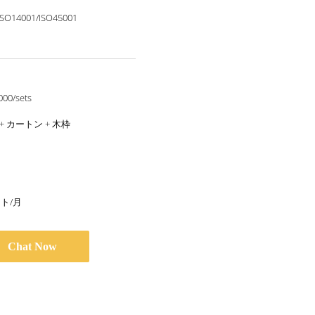
ISO14001/ISO45001
000/sets
+ カートン + 木枠
ット/月
Chat Now