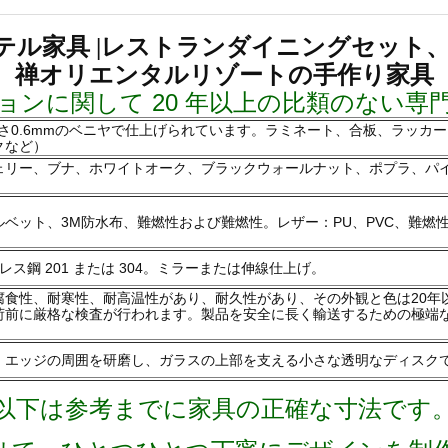
テル家具 |レストランダイニングセット
、禅オリエンタルリゾートの手作り家具
ンに関して 20 年以上の比類のない専
さ0.6mmのベニヤで仕上げられています。ラミネート、合板、ラッカー
クなど）
ェリー、ブナ、ホワイトオーク、ブラックウォールナット、ポプラ、パイ
ベット、3M防水布、難燃性および難燃性。レザー：PU、PVC、難燃
ス鋼 201 または 304。ミラーまたは伸線仕上げ。
腐食性、耐寒性、耐高温性があり、耐久性があり、その外観と色は20年
荷前に厳格な検査が行われます。製品を安全に長く輸送するための極端
ラス。エッジの周囲を研磨し、ガラスの上部を支える小さな透明なディスク
以下は参考までに家具の正確な寸法です