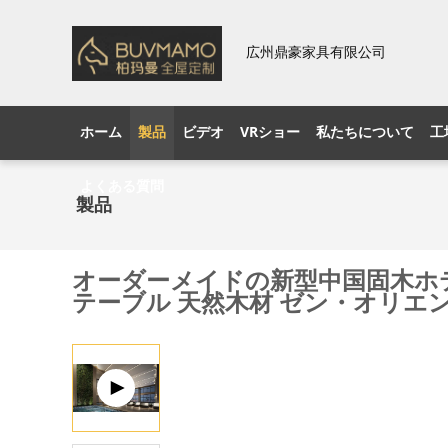
広州鼎豪家具有限公司
ホーム
製品
ビデオ
VRショー
私たちについて
工
よくある質問
製品
オーダーメイドの新型中国固木ホ
テーブル 天然木材 ゼン・オリエ