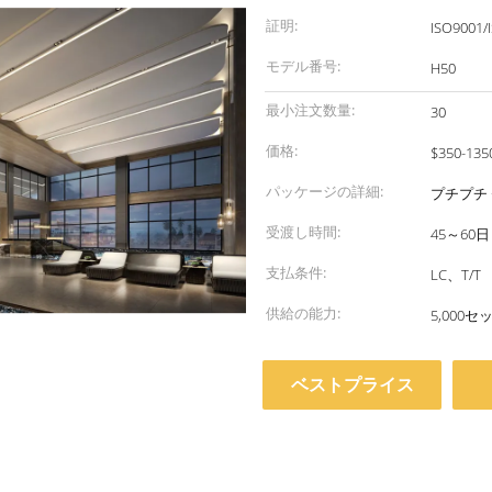
証明:
ISO9001/
モデル番号:
H50
最小注文数量:
30
価格:
$350-135
パッケージの詳細:
プチプチ 
受渡し時間:
45～60日
支払条件:
LC、T/T
供給の能力:
5,000セ
ベストプライス