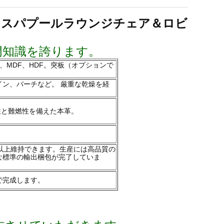
、スパプールラウンジチェア＆ロビ
門知識を誇ります。
、MDF、HDF。突板（オプションで
ン、バーチなど。 厳重な乾燥を経
性と難燃性を備えた本革。
以上維持できます。生産には高品質の
な標準の輸出梱包が完了していま
で完成します。
。