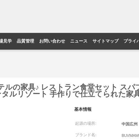
場見学
品質管理
お問い合わせ
ニュース
サイトマップ
プライ
テルの家具♪ レストラン食堂セット スパ
ンタルリゾート 手作りで仕立てられた家
基本情報
起源の場所:
中国広州
ブランド名:
BUVMAM