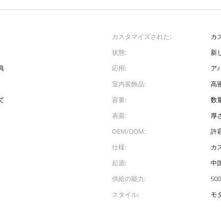
カスタマイズされた:
カ
状態:
新
具
応用:
ア
室内装飾品:
高
て
容量:
数
表面:
厚
OEM/ODM:
許
仕様:
カ
起源:
中
供給の能力:
500
スタイル:
モ