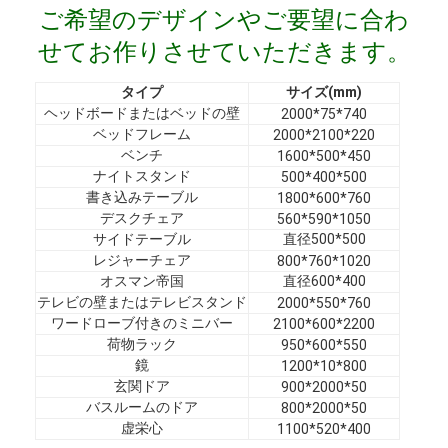
ご希望のデザインやご要望に合わ
VRショー
せてお作りさせていただきます。
私たちについて
タイプ
サイズ(mm)
工場見学
ヘッドボードまたはベッドの壁
2000*75*740
ベッドフレーム
2000*2100*220
品質管理
ベンチ
1600*500*450
ナイトスタンド
500*400*500
お問い合わせ
書き込みテーブル
1800*600*760
デスクチェア
560*590*1050
サイドテーブル
直径500*500
ニュース
レジャーチェア
800*760*1020
オスマン帝国
直径600*400
事例
テレビの壁またはテレビスタンド
2000*550*760
ワードローブ付きのミニバー
2100*600*2200
よくある質問
荷物ラック
950*600*550
鏡
1200*10*800
今雑談しなさい
玄関ドア
900*2000*50
バスルームのドア
800*2000*50
虚栄心
1100*520*400