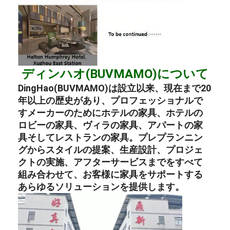
ディンハオ(BUVMAMO)について
DingHao(BUVMAMO)は設立以来、現在まで20
年以上の歴史があり、プロフェッショナルで
す
メーカー
のために
ホテルの家具
、
ホテルの
ロビーの家具
、
ヴィラの家具
、
アパートの家
具
そして
レストランの家具
。プレプランニン
グからスタイルの提案、生産設計、プロジェ
クトの実施、アフターサービスまでをすべて
組み合わせて、お客様に家具をサポートする
あらゆるソリューションを提供します。