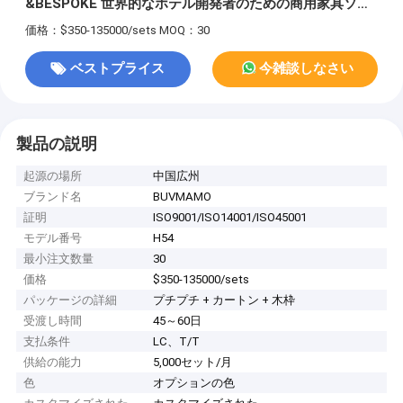
&BESPOKE 世界的なホテル開発者のための商用家具ソリ
ューション. ロビー,ラウンジ,バンケットのための高品質の
価格：$350-135000/sets
MOQ：30
固形木材,ベネール&タペストリー材料
ベストプライス
今雑談しなさい
製品の説明
起源の場所
中国広州
ブランド名
BUVMAMO
証明
ISO9001/ISO14001/ISO45001
モデル番号
H54
最小注文数量
30
価格
$350-135000/sets
パッケージの詳細
プチプチ + カートン + 木枠
受渡し時間
45～60日
支払条件
LC、T/T
供給の能力
5,000セット/月
色
オプションの色