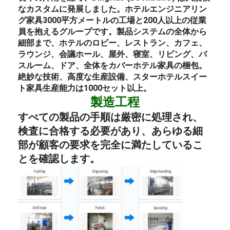
なカスタムに発展しました。
ホテル
エンジニアリン
グ
家具
3000平方メートルの工場と200人以上の従業
員を抱えるグループです。製品システムの全体から
細部まで、
ホテルのロビー
、
レストラン
、カフェ、
ラウンジ
、会議ホール、屋外、
寝室
、リビング、バ
スルーム、ドア、全体をカバー
ホテル
家具の梱包
。
絶妙な技術、高度な生産設備、スター
ホテル
スイー
ト
家具
生産能力は1000セット以上。
製造工程
すべての製品の手順は厳密に処理され、
検査に合格する必要があり、あらゆる細
部が顧客の要求を完全に満たしているこ
とを確認します。