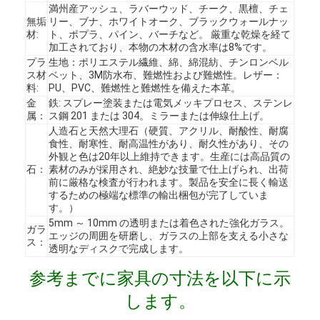
満州産アッシュ、ラバーウッド、チーク、黒檀、チェ
無垢
リー、ブナ、ホワイトオーク、ブラックウォールナッ
材:
ト、ポプラ、パイン、バーチなど。 厳重な乾燥を経て
加工されており、本物の木材の含水率は8%です。
プラ
生地：ポリエステル繊維、綿、綿混紡、チンロンベル
ス材
ベット、3M防水布、難燃性および難燃性。レザー：
料:
PU、PVC、難燃性と難燃性を備えた本革。
金
鉄: スプレー塗装または電気メッキプロセス、ステンレ
属：
ス鋼 201 または 304。ミラーまたは伸線仕上げ。
人造石と天然大理石（硬質、アクリル、耐酸性、耐腐
食性、耐寒性、耐高温性があり、耐久性があり、その
外観と色は20年以上維持できます。生産には高品質の
石：
素材のみが採用され、絶妙な技量で仕上げられ、出荷
前に厳格な検査が行われます。製品を安全に長く輸送
するための極端な標準の輸出梱包が完了していま
す。）
5mm ～ 10mm の透明または着色された強化ガラス。
ガラ
エッジの周囲を研磨し、ガラスの上部を支える小さな
ホーム
ス：
透明なディスクで完成します。
製品
参考までに家具の寸法を以下に示
します。
ビデオ