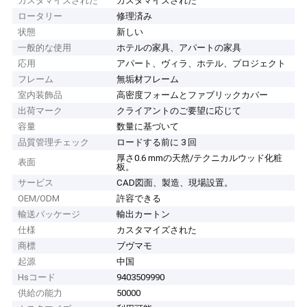
カスタマイズされた
カスタマイズされた
ロータリー
修理済み
状態
新しい
一般的な使用
ホテルの家具、アパートの家具
応用
アパート、ヴィラ、ホテル、プロジェクト
フレーム
無垢材フレーム
室内装飾品
高密度フォームとファブリックカバー
出荷マーク
クライアントのご要望に応じて
容量
数量に基づいて
品質管理チェック
ロードする前に 3 回
厚さ0.6 mmの天然/テクニカルウッド化粧
表面
板。
サービス
CAD図面、製造、現場設置。
OEM/ODM
許容できる
輸送パッケージ
輸出カートン
仕様
カスタマイズされた
商標
ブヴマモ
起源
中国
Hsコード
9403509990
供給の能力
50000