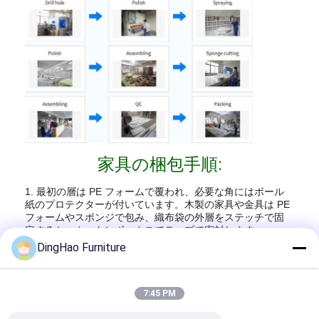
家具の梱包手順:
1. 最初の層は PE フォームで覆われ、必要な角にはボール
紙のプロテクターが付いています。木製の家具や金具は PE
フォームやスポンジで包み、織布袋の外層をステッチで固
定するか、カートンボックスでテープで密封します。
DingHao Furniture
2. ガラストップと大理石の表面は、最初に発泡ポリスチレ
ンで梱包され、ダンボール箱に入れられ、最適な保護のた
めに木製のフレームで固定されます。
7:45 PM
広州東豪（BUVMAMO）ホテル家具有限公司