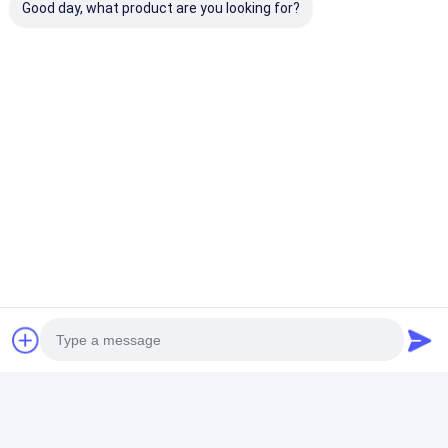
へのご訪問を心より歓迎いたします。お客様
Good day, what product are you looking for?
の仕様に合わせてカスタマイズされた当社の
多様な素材オプションをご覧ください。
ホテ
ルの家具
ニーズ。