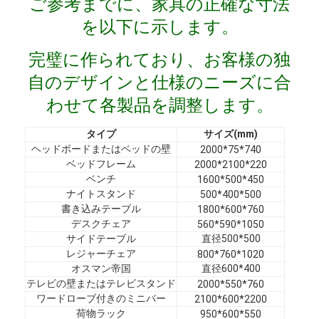
ご参考までに、家具の正確な寸法
VRショー
を以下に示します。
私たちについて
完璧に作られており、お客様の独
工場見学
自のデザインと仕様のニーズに合
わせて各製品を調整します。
品質管理
タイプ
サイズ(mm)
お問い合わせ
ヘッドボードまたはベッドの壁
2000*75*740
ベッドフレーム
2000*2100*220
ニュース
ベンチ
1600*500*450
ナイトスタンド
500*400*500
事例
書き込みテーブル
1800*600*760
デスクチェア
560*590*1050
よくある質問
サイドテーブル
直径500*500
レジャーチェア
800*760*1020
今雑談しなさい
オスマン帝国
直径600*400
テレビの壁またはテレビスタンド
2000*550*760
ワードローブ付きのミニバー
2100*600*2200
荷物ラック
950*600*550