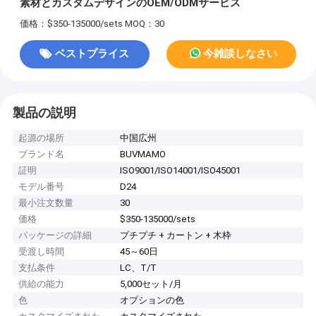
素材とカスタムデザインのOEM/ODMサービス
価格：$350-135000/sets
MOQ：30
ベストプライス
今雑談しなさい
製品の説明
起源の場所
中国広州
ブランド名
BUVMAMO
証明
ISO9001/ISO14001/ISO45001
モデル番号
D24
最小注文数量
30
価格
$350-135000/sets
パッケージの詳細
プチプチ + カートン + 木枠
受渡し時間
45～60日
支払条件
LC、T/T
供給の能力
5,000セット/月
色
オプションの色