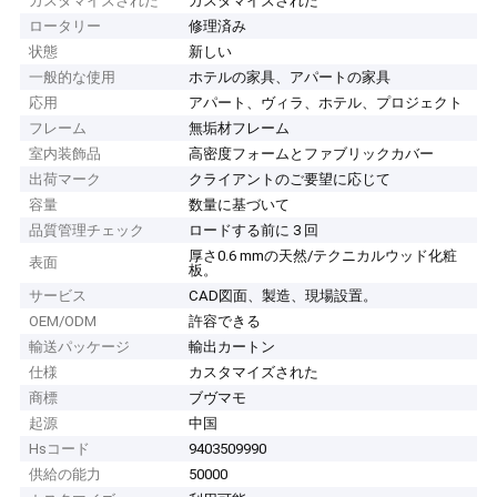
カスタマイズされた
カスタマイズされた
ロータリー
修理済み
状態
新しい
一般的な使用
ホテルの家具、アパートの家具
応用
アパート、ヴィラ、ホテル、プロジェクト
フレーム
無垢材フレーム
室内装飾品
高密度フォームとファブリックカバー
出荷マーク
クライアントのご要望に応じて
容量
数量に基づいて
品質管理チェック
ロードする前に 3 回
厚さ0.6 mmの天然/テクニカルウッド化粧
表面
板。
サービス
CAD図面、製造、現場設置。
OEM/ODM
許容できる
輸送パッケージ
輸出カートン
仕様
カスタマイズされた
商標
ブヴマモ
起源
中国
Hsコード
9403509990
供給の能力
50000