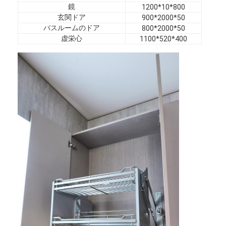
ホテル家具
鏡
1200*10*800
玄関ドア
900*2000*50
バスルームのドア
800*2000*50
ヴィラ家具
虚栄心
1100*520*400
アパートの家具
商用クラブ家具
ダイニングルームの家具
オフィス家具
据え付け家具
装飾された家具