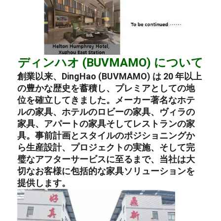
ディンハオ (BUVMAMO) について
創業以来、DingHao (BUVMAMO) は 20 年以上
の豊かな歴史を蓄積し、プレミアとしての地
位を確立してきました。
メーカー
著名な
ホテ
ルの家具
、
ホテルのロビーの家具
、
ヴィラの
家具
、
アパートの家具
そして
レストランの家
具
。事前計画とスタイルのポジショニングか
ら生産設計、プロジェクトの実施、そして完
璧なアフターサービスに至るまで、当社は大
切なお客様に包括的な家具ソリューションを
提供します。