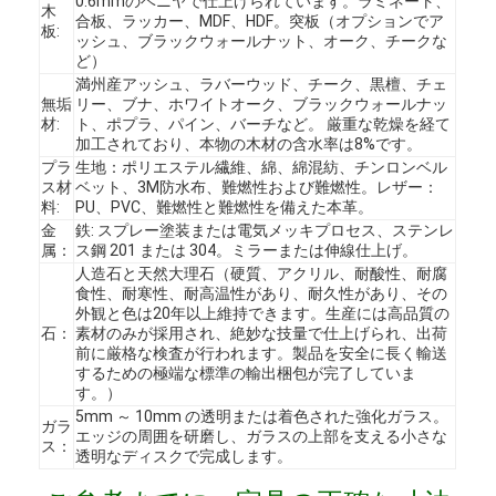
0.6mmのベニヤで仕上げられています。ラミネート、
木
合板、ラッカー、MDF、HDF。突板（オプションでア
板:
ッシュ、ブラックウォールナット、オーク、チークな
ど）
満州産アッシュ、ラバーウッド、チーク、黒檀、チェ
無垢
リー、ブナ、ホワイトオーク、ブラックウォールナッ
材:
ト、ポプラ、パイン、バーチなど。 厳重な乾燥を経て
加工されており、本物の木材の含水率は8%です。
プラ
生地：ポリエステル繊維、綿、綿混紡、チンロンベル
ス材
ベット、3M防水布、難燃性および難燃性。レザー：
料:
PU、PVC、難燃性と難燃性を備えた本革。
金
鉄: スプレー塗装または電気メッキプロセス、ステンレ
属：
ス鋼 201 または 304。ミラーまたは伸線仕上げ。
人造石と天然大理石（硬質、アクリル、耐酸性、耐腐
食性、耐寒性、耐高温性があり、耐久性があり、その
外観と色は20年以上維持できます。生産には高品質の
石：
素材のみが採用され、絶妙な技量で仕上げられ、出荷
前に厳格な検査が行われます。製品を安全に長く輸送
ホーム
するための極端な標準の輸出梱包が完了していま
す。）
5mm ～ 10mm の透明または着色された強化ガラス。
製品
ガラ
エッジの周囲を研磨し、ガラスの上部を支える小さな
ス：
透明なディスクで完成します。
ビデオ