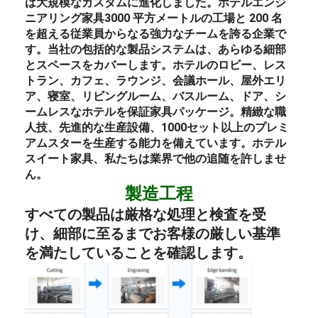
は大規模なカスタムに進化しました。
ホテル
エンジ
ニアリング
家具
3000 平方メートルの工場と 200 名
を超える従業員からなる強力なチームを誇る企業で
す。当社の包括的な製品システムは、あらゆる細部
とスペースをカバーします。
ホテルのロビー
、
レス
トラン、
カフェ、
ラウンジ、
会議ホール、屋外エリ
ア、
寝室、
リビングルーム、バスルーム、ドア、シ
ームレスなホテルを保証
家具
パッケージ。
精緻な職
人技、先進的な生産設備、1000セット以上のプレミ
アムスターを生産する能力を備えています。
ホテル
スイート
家具
、私たちは業界で他の追随を許しませ
ん。
製造工程
すべての製品は厳格な処理と検査を受
け、細部に至るまでお客様の厳しい基準
を満たしていることを確認します。