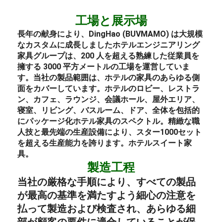
工場と展示場
長年の献身により、DingHao (BUVMAMO) は大規模
なカスタムに成長しました
ホテル
エンジニアリング
家具
グループは、200 人を超える熟練した従業員を
擁する 3000 平方メートルの工場を運営していま
す。当社の製品範囲は、ホテルの家具のあらゆる側
面をカバーしています。
ホテルのロビー
、
レストラ
ン
、カフェ、
ラウンジ
、会議ホール、屋外エリア、
寝室
、リビング、バスルーム、ドア、全体を包括的
にパッケージ化
ホテル
家具のスペクトル。
精緻な職
人技と最先端の生産設備により、スター1000セット
を超える生産能力を誇ります。
ホテル
スイート
家
具
。
製造工程
当社の厳格な手順により、すべての製品
が最高の基準を満たすよう細心の注意を
払って製造および検査され、あらゆる細
部が顧客の要件に適合していることが保