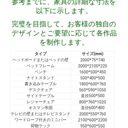
参考までに、家具の詳細な寸法を
VRショー
以下に示します。
私たちについて
完璧を目指して、お客様の独自の
工場見学
デザインとご要望に応じて各作品
を制作します。
品質管理
タイプ
サイズ(mm)
お問い合わせ
ヘッドボードまたはベッドの壁
2000*75*740
ベッドフレーム
2000*2100*220
ニュース
ベンチ
1600*500*450
ナイトスタンド
500*400*500
事例
書き込みテーブル
1800*600*760
デスクチェア
560*590*1050
よくある質問
サイドテーブル
直径500*500
レジャーチェア
800*760*1020
今雑談しなさい
オスマン帝国
直径600*400
テレビの壁またはテレビスタンド
2000*550*760
ワードローブ付きのミニバー
2100*600*2200
荷物ラック
950*600*550