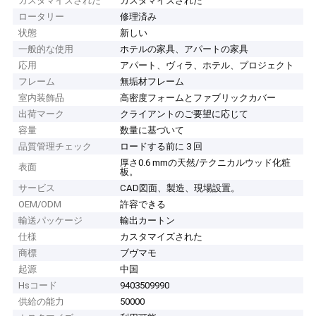
カスタマイズされた
カスタマイズされた
ロータリー
修理済み
状態
新しい
一般的な使用
ホテルの家具、アパートの家具
応用
アパート、ヴィラ、ホテル、プロジェクト
フレーム
無垢材フレーム
室内装飾品
高密度フォームとファブリックカバー
出荷マーク
クライアントのご要望に応じて
容量
数量に基づいて
品質管理チェック
ロードする前に 3 回
厚さ0.6 mmの天然/テクニカルウッド化粧
表面
板。
サービス
CAD図面、製造、現場設置。
OEM/ODM
許容できる
輸送パッケージ
輸出カートン
仕様
カスタマイズされた
商標
ブヴマモ
起源
中国
Hsコード
9403509990
供給の能力
50000