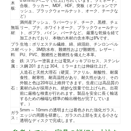
0.6mmのベニヤで仕上げられています。ラミネート、
木
合板、ラッカー、MDF、HDF。突板（オプションでア
板:
ッシュ、ブラックウォールナット、オーク、チークな
ど）
満州産アッシュ、ラバーウッド、チーク、黒檀、チェ
無垢
リー、ブナ、ホワイトオーク、ブラックウォールナッ
材:
ト、ポプラ、パイン、バーチなど。 厳重な乾燥を経て
加工されており、本物の木材の含水率は8%です。
プラ
生地：ポリエステル繊維、綿、綿混紡、チンロンベル
ス材
ベット、3M防水布、難燃性および難燃性。レザー：
料:
PU、PVC、難燃性と難燃性を備えた本革。
金
鉄: スプレー塗装または電気メッキプロセス、ステンレ
属：
ス鋼 201 または 304。ミラーまたは伸線仕上げ。
人造石と天然大理石（硬質、アクリル、耐酸性、耐腐
食性、耐寒性、耐高温性があり、耐久性があり、その
外観と色は20年以上維持できます。生産には高品質の
石：
素材のみが採用され、絶妙な技量で仕上げられ、出荷
前に厳格な検査が行われます。製品を安全に長く輸送
ホーム
するための極端な標準の輸出梱包が完了していま
す。）
5mm ～ 10mm の透明または着色された強化ガラス。
製品
ガラ
エッジの周囲を研磨し、ガラスの上部を支える小さな
ス：
透明なディスクで完成します。
ビデオ