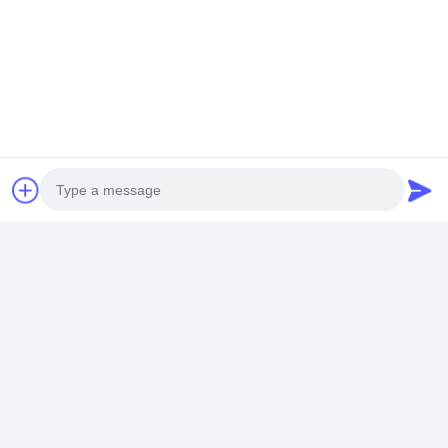
連絡先の詳細
Ms. DingHao Furniture
+86 15914501037
中国、広東省、広州市、従化区、太平鎮、経済開発
区、創業路70号
今雑談しなさい
Photo
最高の価格で
Video Call
高級手造りのウォールナッツ丸い
Audio Call
食卓 現代の革と布で 舗装された
椅子 - 贅沢なエレガントな食卓