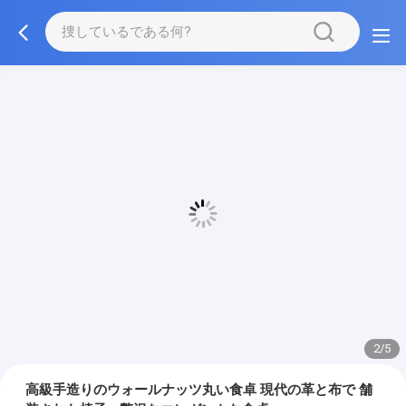
2/5
高級手造りのウォールナッツ丸い食卓 現代の革と布で 舗