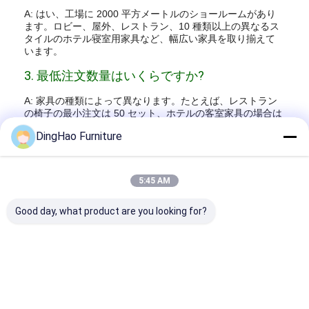
A: はい、工場に 2000 平方メートルのショールームがあり
ます。ロビー、屋外、レストラン、10 種類以上の異なるス
タイルのホテル寝室用家具など、幅広い家具を取り揃えて
います。
3. 最低注文数量はいくらですか?
A: 家具の種類によって異なります。たとえば、レストラン
の椅子の最小注文は 50 セット、ホテルの客室家具の場合は
20 セットです。
DingHao Furniture
4.納期はどれくらいですか?
A: 30% のデポジットと図面の確認を受け取った後、承認用
5:45 AM
のサンプルを作成します。その後、発送までに 30 ～ 60 日
かかります。
Good day, what product are you looking for?
5. 支払い条件は何ですか?
A: T/T、L/C、エスクローサービスなど、さまざまな支払い
オプションを提供しています。