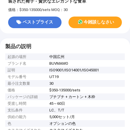
装された椅子 - 贅沢なエレガントな食卓
価格：$350-135000/sets
MOQ：30
ベストプライス
今雑談しなさい
製品の説明
起源の場所
中国広州
ブランド名
BUVMAMO
証明
ISO9001/ISO14001/ISO45001
モデル番号
UT19
最小注文数量
30
価格
$350-135000/sets
パッケージの詳細
プチプチ + カートン + 木枠
受渡し時間
45～60日
支払条件
LC、T/T
供給の能力
5,000セット/月
色
オプションの色