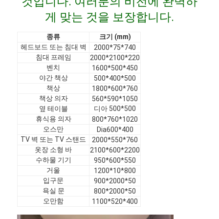
것입니다. 여러분의 비전에 완벽하
VR 쇼
게 맞는 것을 보장합니다.
우리 에 관한 것
종류
크기 (mm)
헤드보드 또는 침대 벽
2000*75*740
공장 투어
침대 프레임
2000*2100*220
벤치
1600*500*450
품질 관리
야간 책상
500*400*500
책상
1800*600*760
문의하기
책상 의자
560*590*1050
옆 테이블
디아 500*500
뉴스
휴식용 의자
800*760*1020
오스만
Dia600*400
사건
TV 벽 또는 TV 스탠드
2000*550*760
옷장 소형 바
2100*600*2200
수하물 기기
질문
950*600*550
거울
1200*10*800
입구문
900*2000*50
지금 챗팅하세요
욕실 문
800*2000*50
오만함
1100*520*400