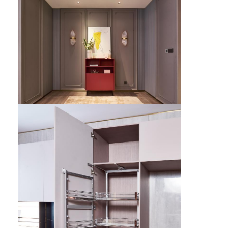
호텔 가구
빌라 가구
아파트 가구
상업용 클럽 가구
식당 가구
사무용 가구
고정 가구
덮개를 씌운 가구