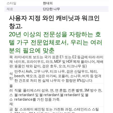
스타일
현대의
재료
단단한 나무
사용자 지정 와인 캐비닛과 워크인
창고.
20년 이상의 전문성을 자랑하는 호
텔 가구 전문업체로서, 우리는 여러
분의 필요에 맞춘
목
라미네이트 보드는 국가 표준 E1 또는 E2 등급에 따라 라미
재
네이트, 프라이우드, 라크, MDF 및 HDF.목재 플라니어, 재배
판:
용품인 재와 같이, 검은 호두, 오크, 티크나무 등)
만주시 Ash, 고무 나무, 티크 나무, 검은 산달우드, 체리,
석
beech, 백오크, 검은 아가씨, 포플러, 소나무, 버치 등 엄격
탄:
한 건조로 처리 된 실제 나무의 수 함량은 8%입니다.
플
러
직물: 폴리에스터 섬유, 면, 면 혼합, 킨론 벨벳, 3M 방수 천,
스
불 retardant 및 불 retardant.불 retardant 및 불
소
retardance를 가진 정품 가죽.
재:
금
철: 스프레이 페인팅 또는 가전화 과정, 스테인리스 스틸