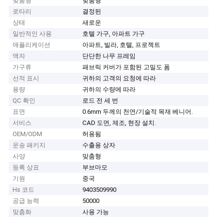
맞춤형
맞춤형
로타리
결정된
상태
새로운
일반적인 사용
호텔 가구, 아파트 가구
애플리케이션
아파트, 빌라, 호텔, 프로젝트
액자
단단한 나무 프레임
가구류
패브릭 커버가 포함된 고밀도 폼
선적 표시
귀하의 고객의 요청에 따라
용량
귀하의 수량에 따라
QC 확인
로드 전 세 번
표면
0.6mm 두께의 천연/기술적 목재 베니어.
서비스
CAD 도면, 제조, 현장 설치.
OEM/ODM
허용됨
운송 패키지
수출용 상자
사양
맞춤형
등록 상표
부브마모
기원
중국
Hs 코드
9403509990
공급 능력
50000
맞춤화
사용 가능