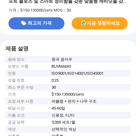
프트 클로즈 및 스마트 정리함을 갖춘 맞춤형 캐비닛을 갖춘
OEM/ODM 서비스
가격：$150-135000/sets
MOQ：30
최고의 가격
지금 챗팅하세요
제품 설명
원래 장소
중국 광저우
브랜드 이름
BUVMAMO
인증
ISO9001/ISO14001/ISO45001
모델 번호
D25
최소 주문 수량
30
가격
$150-135000/sets
포장 세부 사항
버블랩 + 판지 + 나무 구조
배달 시간
45-60일
지불 조건
신용장, 티/티
공급 능력
5,000 세트/월
색상
선택적인 색상