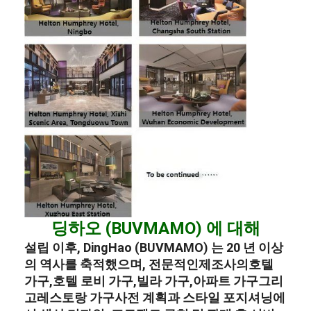
딩하오 (BUVMAMO) 에 대해
설립 이후, DingHao (BUVMAMO) 는 20 년 이상
의 역사를 축적했으며, 전문적인
제조사
의
호텔
가구
,
호텔 로비 가구
,
빌라 가구
,
아파트 가구
그리
고
레스토랑 가구
사전 계획과 스타일 포지셔닝에