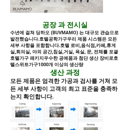
공장 과 전시실
수년에 걸쳐 딩하오 (BUVMAMO) 는 대규모 관습으로
발전했습니다.
호텔
공학
가구
우리 제품 시스템은 모든
세부 사항을 포함합니다.
호텔 로비
,
음식점,
카페,
휴게
실,
회의실, 야외 공간,
침실,
거실, 욕실, 문, 전체를 포괄
호텔
가구 패키지
우수한 공예품과 첨단 생산 장비로
호
텔
스위트
가구
1000개 이상의 생산량
생산 과정
모든 제품은 엄격한 가공과 검사를 거쳐 모
든 세부 사항이 고객의 최고 표준을 충족하
는지 확인합니다.