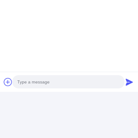
우리는 다양한 맞춤형 프로젝트 가구 서비스를
제공합니다. 귀하의 요구를 더 잘 이해하기 위해
우리와 토론하십시오. 우리는 당신과 협력하기
를 기대합니다.
Photo
Video Call