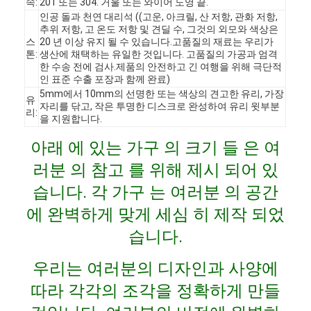
속:
201 또는 304. 거울 또는 와이어 도영 끝.
인공 돌과 천연 대리석 ((고운, 아크릴, 산 저항, 관화 저항,
추위 저항, 고 온도 저항 및 견딜 수, 그것의 외모와 색상은
스
20 년 이상 유지 될 수 있습니다.고품질의 재료는 우리가
톤:
생산에 채택하는 유일한 것입니다. 고품질의 가공과 엄격
한 수송 전에 검사.제품의 안전하고 긴 여행을 위해 극단적
인 표준 수출 포장과 함께 완료)
5mm에서 10mm의 선명한 또는 색상의 견고한 유리, 가장
유
자리를 닦고, 작은 투명한 디스크로 완성하여 유리 윗부분
리:
을 지원합니다.
아래 에 있는 가구 의 크기 들 은 여
러분 의 참고 를 위해 제시 되어 있
습니다. 각 가구 는 여러분 의 공간
에 완벽하게 맞게 세심 히 제작 되었
집
습니다.
제품
우리는 여러분의 디자인과 사양에
따라 각각의 조각을 정확하게 만들
비디오