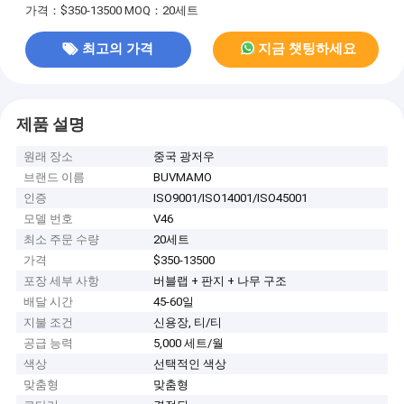
가격：$350-13500
MOQ：20세트
최고의 가격
지금 챗팅하세요
제품 설명
원래 장소
중국 광저우
브랜드 이름
BUVMAMO
인증
ISO9001/ISO14001/ISO45001
모델 번호
V46
최소 주문 수량
20세트
가격
$350-13500
포장 세부 사항
버블랩 + 판지 + 나무 구조
배달 시간
45-60일
지불 조건
신용장, 티/티
공급 능력
5,000 세트/월
색상
선택적인 색상
맞춤형
맞춤형