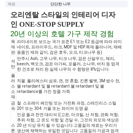
재료
단단한 나무
오리엔탈 스타일의 인테리어 디자
인 ONE-STOP SUPPLY
20년 이상의 호텔 가구 제작 경험
목
라미네이트 보드는 국가 표준 E1 또는 E2 등급에 따라 라미
재
네이트, 프라이우드, 라크, MDF 및 HDF.목재 플라니어, 재배
판:
용품인 재와 같이, 검은 호두, 오크, 티크나무 등)
만주시 Ash, 고무 나무, 티크 나무, 검은 산달우드, 체리,
석
beech, 백오크, 검은 아가씨, 포플러, 소나무, 버치 등 엄격
탄:
한 건조로 처리 된 실제 나무의 수 함량은 8%입니다.
플
러
직물: 폴리에스터 섬유, 면, 면 혼합, 킨론 벨벳, 3M 방수 천,
스
불 retardant 및 불 retardant.불 retardant 및 불
소
retardance를 가진 정품 가죽.
재:
금
철: 스프레이 페인팅 또는 가전화 과정, 스테인리스 스틸
속:
201 또는 304. 거울 또는 와이어 도영 끝.
인공 돌과 천연 대리석 ((고운, 아크릴, 산 저항, 관화 저항,
추위 저항, 고 온도 저항 및 견딜 수, 그것의 외모와 색상은
스
20 년 이상 유지 될 수 있습니다.고품질의 재료는 우리가
톤:
생산에 채택하는 유일한 것입니다. 고품질의 가공과 엄격