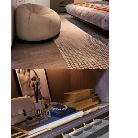
호텔 가구
빌라 가구
아파트 가구
상업용 클럽 가구
식당 가구
사무용 가구
고정 가구
덮개를 씌운 가구