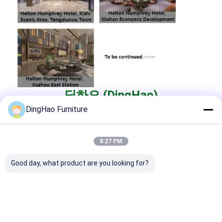
딩하오 (DingHao)
DingHao ((BUVMAMO) 설립 이후, 지금까지 20
DingHao Furniture
년 이상의 역사를 가지고, 그것은 전문
제조사
에
대해
호텔 가구
,
호텔 로비 가구
,
빌라 가구
,
아파트
8:27 PM
가구
그리고
레스토랑 가구
사전 계획, 스타일 포
지셔닝, 생산 설계, 프로젝트 실행,및 판매 후 서
Good day, what product are you looking for?
비스는 모두 고객이 가구 지원 솔루션의 전체 범
위를 제공하기 위해 결합.