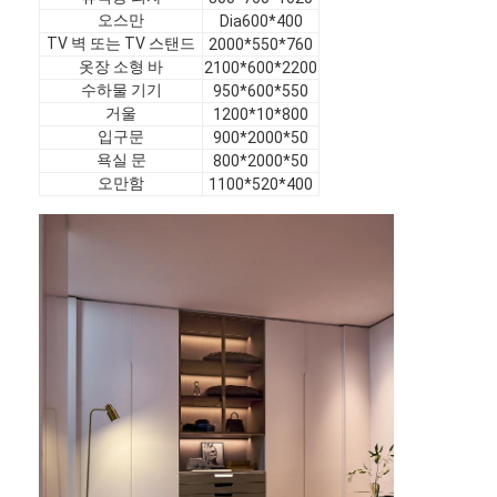
오스만
VR 쇼
Dia600*400
TV 벽 또는 TV 스탠드
2000*550*760
옷장 소형 바
2100*600*2200
우리 에 관한 것
수하물 기기
950*600*550
거울
1200*10*800
공장 투어
입구문
900*2000*50
욕실 문
800*2000*50
품질 관리
오만함
1100*520*400
문의하기
뉴스
사건
질문
지금 챗팅하세요