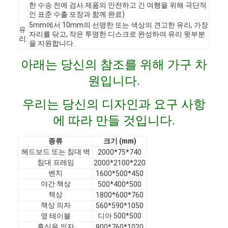
한 수송 전에 검사.제품의 안전하고 긴 여행을 위해 극단적
인 표준 수출 포장과 함께 완료)
5mm에서 10mm의 선명한 또는 색상의 견고한 유리, 가장
유
자리를 닦고, 작은 투명한 디스크로 완성하여 유리 윗부분
리:
을 지원합니다.
아래는 당신의 참조를 위해 가구 차
원입니다.
우리는 당신의 디자인과 요구 사항
에 따라 만들 것입니다.
종류
크기 (mm)
헤드보드 또는 침대 벽
2000*75*740
침대 프레임
2000*2100*220
집
벤치
1600*500*450
야간 책상
500*400*500
제품
책상
1800*600*760
책상 의자
560*590*1050
비디오
옆 테이블
디아 500*500
휴식용 의자
800*760*1020