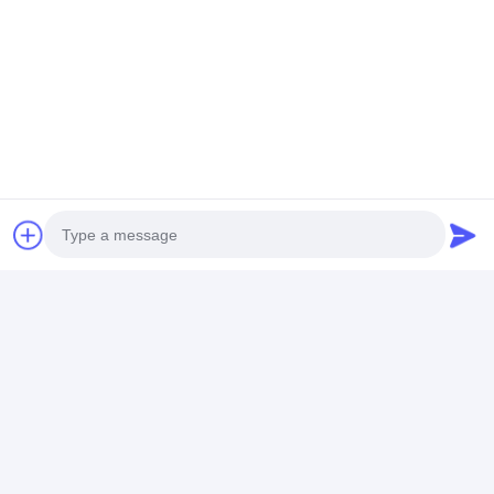
Photo
공장 및 전시실
Video Call
몇 년 동안의 강수 이후, 딩하오 (BUVMAMO) 는 대규
Audio Call
모 관습으로 발전했습니다.
호텔
공학
가구
3000 평방미
터의 공장과 200명 이상의 직원을 보유하고 있습니다.