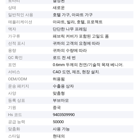
로타리
결정된
상태
새로운
일반적인 사용
호텔 가구, 아파트 가구
애플리케이션
아파트, 빌라, 호텔, 프로젝트
액자
단단한 나무 프레임
가구류
패브릭 커버가 포함된 고밀도 폼
선적 표시
귀하의 고객의 요청에 따라
용량
귀하의 수량에 따라
QC 확인
로드 전 세 번
표면
0.6mm 두께의 천연/기술적 목재 베니어.
서비스
CAD 도면, 제조, 현장 설치.
OEM/ODM
허용됨
운송 패키지
수출용 상자
사양
맞춤형
등록 상표
부브마모
기원
중국
Hs 코드
9403509990
공급 능력
50000
맞춤화
사용 가능
스타일
현대의