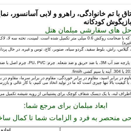
ق با تم خانوادگی، راهرو و لابی آسانسور، ن
ازیگوش کودکانه
تخته لمینت مطابق با استاندارد ملی درجه E1 یا E2 است که با ضخامت روکش 0.6 میلی متر تکمیل
یره)
یلاس، راش، بلوط سفید، گردو سیاه، صنوبر، کاج، توس و غیره. در حال پرد
م اصل با ضد حریق و ضد شعله.
 برابر اسید، مقاوم در برابر خوردگی، مقاوم در برابر سرما، مقاوم در براب
ش از 20 سال حفظ کرد. مواد با کیفیت بالا تنها چیزی است که ما در تولید اتخاذ می کنیم، با کار 
ابعاد مبلمان برای مرجع شما:
احی منحصر به فرد و الزامات شما تا کمال سا
اندازه 