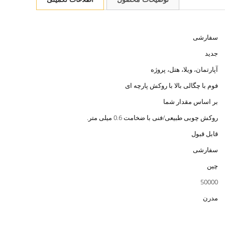
سفارشی
جدید
آپارتمان، ویلا، هتل، پروژه
فوم با چگالی بالا با روکش پارچه ای
بر اساس مقدار شما
روکش چوبی طبیعی/فنی با ضخامت 0.6 میلی متر.
قابل قبول
سفارشی
چین
50000
مدرن