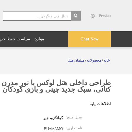
Persian
search
موارد
سیاست حفظ حری
Chat Now
خانه
/
محصولات
/
مبلمان هتل
طراحی داخلی هتل لوکس با نور مدرن ا
کتانی، سبک جدید چینی و بازی کودکان
اطلاعات پایه
محل منبع:
گوانگژو، چین
نام تجاری:
BUVMAMO