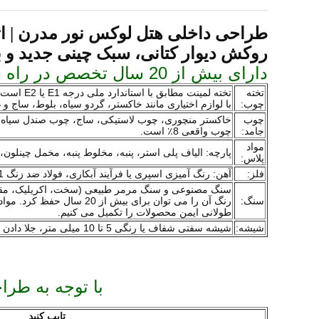
طراحی داخلی هتل لوکس نور مدرن | اتا
روکش دیوار کتانی، سبک چینی جدید و ب
دارای بیش از 20 سال تخصص در راه حل های سفارشی مبلمان هتل
تخته
چوب:
با لوازم اختیاری مانند خاکستر، گردو سیاه، بلوط، ساج و غ
چوب
خاکستر منچوری، چوب لاستیکی، ساج، چوب صندل سیاه، گ
جامد:
چوب واقعی 8٪ است.
مواد
پارچه: الیاف پلی استر، پنبه، مخلوط پنبه، مخمل چینلون، پارچه ضد آب 3M، با ضد حریق و ضد شعله. چرم: PU، PVC، چر
پلاس:
فلز:
آهن: رنگ آمیزی اسپری یا فرآیند آبکاری، فولاد ضد زنگ 201 یا 304. آینه یا سیم کشی finsih.
سنگ مصنوعی و سنگ مرمر طبیعی (سخت، اکریلیک، مقاوم در
سنگ:
رنگ آن را می توان برای بی
طولانی ایمن محصولات را تکمیل می کنیم.
شیشه:
شیشه سفتی شفاف یا رنگی 5 تا 10 میلی متر، جلا دادن اطراف لبه، با یک دیسک شفاف کوچک برای پشتیبانی از رویه شیشه تکمیل می شود.
با توجه به طر
تایپ کنید