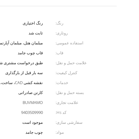
رنگ:
رنگ اختیاری
روتاری:
ثابت شد
استفاده عمومی:
مبلمان هتل، مبلمان آپارتم
قاب:
قاب چوب جامد
علامت حمل و نقل:
طبق درخواست مشتری شم
کنترل کیفیت:
سه بار قبل از بارگذاری
خدمات:
نقشه کشی CAD، ساخت، نصب در میدان.
بسته حمل و نقل:
کارتن صادراتی
علامت تجاری:
BUVMAMO
کد Hs:
9403509990
سفارشی سازی:
موجود است
مواد:
چوب جامد