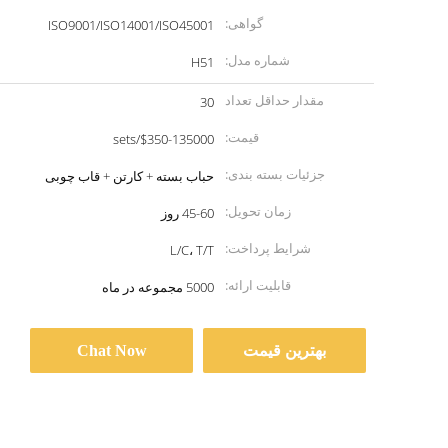
گواهی:
ISO9001/ISO14001/ISO45001
شماره مدل:
H51
مقدار حداقل تعداد
30
سفارش:
قیمت:
$350-135000/sets
جزئیات بسته بندی:
حباب بسته + کارتن + قاب چوبی
زمان تحویل:
45-60 روز
شرایط پرداخت:
L/C، T/T
قابلیت ارائه:
5000 مجموعه در ماه
بهترین قیمت
Chat Now