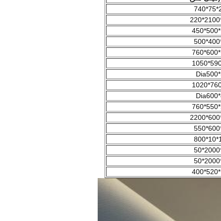
2
Dia500
Dia600
1