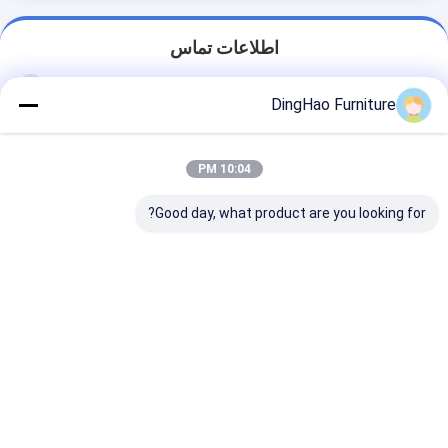
اطلاعات تماس
Ms. DingHao Furniture
DingHao Furniture
+86 15914501037
شماره ۷۰، جاده چوانگیه، منطقه توسعه اقتصادی، شهرک
10:04 PM
تایپینگ، منطقه کانگهوا، شهر گوانگژو، استان گوانگدونگ،
چین
Good day, what product are you looking for?
حالا حرف بزن
بهترين قيمت رو براي
طراحي داخلي
جديد هتل لوکس