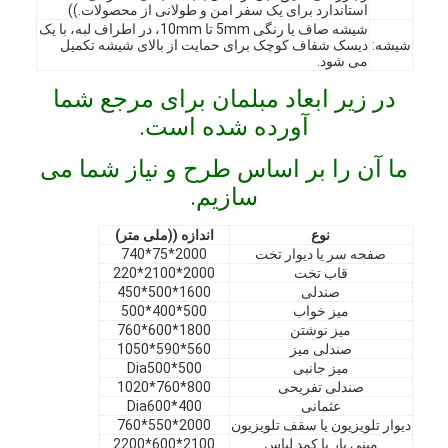
استاندارد برای یک سفر امن و طولانی از محصولات.))
شیشه صاف یا رنگی 5mm تا 10mm، در اطراف لبه، با یک
شیشه:
دیسک شفاف کوچک برای حمایت از بالای شیشه تکمیل
می شود.
در زیر ابعاد مبلمان برای مرجع شما
آورده شده است.
ما آن را بر اساس طرح و نیاز شما می
سازیم.
نوع
اندازه ((ملی متر)
صفحه سر یا دیوار تخت
2000*75*740
قاب تخت
2000*2100*220
صندلی
1600*500*450
میز خواب
500*400*500
میز نوشتن
1800*600*760
خونه
صندلی میز
560*590*1050
میز جانبی
Dia500*500
محصولات
صندلی تفریحی
800*760*1020
عثمانی
Dia600*400
ویدیو
دیوار تلویزیون یا سقف تلویزیون
2000*550*760
ميني بار با کمد لباس
2100*600*2200