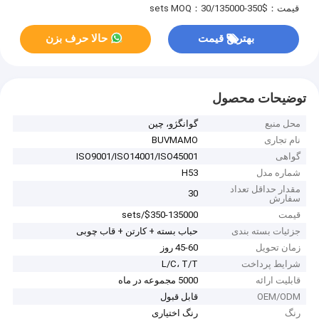
قیمت：$350-135000/sets
MOQ：30
بهترین قیمت
حالا حرف بزن
توضیحات محصول
محل منبع
گوانگژو، چین
نام تجاری
BUVMAMO
گواهی
ISO9001/ISO14001/ISO45001
شماره مدل
H53
مقدار حداقل تعداد
30
سفارش
قیمت
$350-135000/sets
جزئیات بسته بندی
حباب بسته + کارتن + قاب چوبی
زمان تحویل
45-60 روز
شرایط پرداخت
L/C، T/T
قابلیت ارائه
5000 مجموعه در ماه
OEM/ODM
قابل قبول
رنگ
رنگ اختیاری