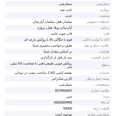
سفارشی
سفارشی
روتاری
ثابت شد
وضعیت
جدید
استفاده عمومی
مبلمان هتل، مبلمان آپارتمان
برنامه
آپارتمان، ویلا، هتل، پروژه
قاب
قاب چوب جامد
اثاثه یا لوازم داخلی
فوم با چگالی بالا با روکش پارچه ای
علامت حمل و نقل
طبق درخواست مشتری شما
ظرفیت
بر اساس مقدار شما
کنترل کیفیت
سه بار قبل از بارگذاری
روکش چوبی طبیعی/فنی با ضخامت 0.6 میلی
سطح
متر.
خدمات
نقشه کشی CAD، ساخت، نصب در میدان.
بسته حمل و نقل
کارتن صادراتی
مشخصات
سفارشی
علامت تجاری
BUVMAMO
مبدا
چین
کد Hs
9403509990
قابلیت ارائه
50000
سفارشی سازی
موجود است