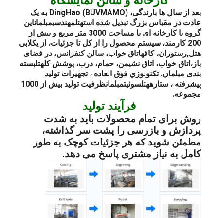
کارخانه و سالن نمایشگاه
بعد از سال ها بارندگی، DingHao (BUVMAMO) به یک
عادت در مقیاس بزرگ تبدیل شده است
هتل
مهندسی
مبلمان
این
گروه با کارخانه ای با مساحت 3000 متر مربع و بیش از
200 کارمند، سیستم محصول را از کل تا جزئیات، از یک
لابی
هتل
,
رستوران
، کافه
اتاق خواب
، سالن کنفرانس، در فضای
باز،
اتاق خواب
، اتاق نشیمن، حمام، درب، پوشش کل
هتل
بسته
بندی مبلمان
. تکنولوژي فوق العاده ، تجهیزات تولید
پیشرفته ، ستاره
هتل
سوئیت
مبلمان
ظرفیت تولید بیش از 1000
مجموعه.
فرآیند تولید
روش برای تمام محصولات باید به شدت
پردازش و بازرسی را پشت سر گذاشته،
مطمئن شوید که هر جزئیات کوچک به طور
کامل به نیاز مشتری پاسخ می دهد.