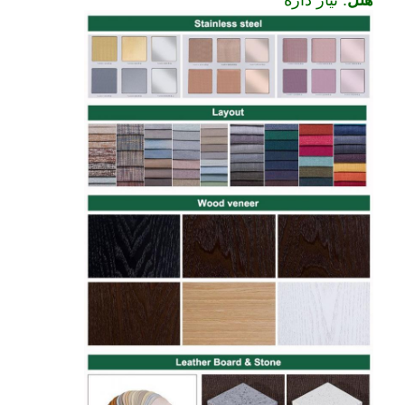
هتل
. نياز داره