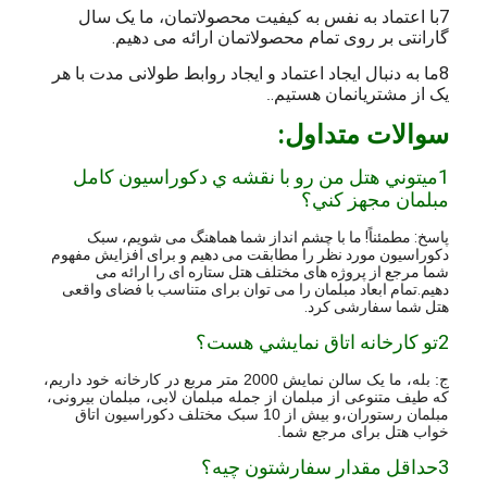
7با اعتماد به نفس به کیفیت محصولاتمان، ما یک سال
گارانتی بر روی تمام محصولاتمان ارائه می دهیم.
8ما به دنبال ایجاد اعتماد و ایجاد روابط طولانی مدت با هر
یک از مشتریانمان هستیم.
.
سوالات متداول:
1ميتوني هتل من رو با نقشه ي دکوراسيون کامل
مبلمان مجهز کني؟
پاسخ: مطمئناً! ما با چشم انداز شما هماهنگ می شویم، سبک
دکوراسیون مورد نظر را مطابقت می دهیم و برای افزایش مفهوم
شما مرجع از پروژه های مختلف هتل ستاره ای را ارائه می
دهیم.تمام ابعاد مبلمان را می توان برای متناسب با فضای واقعی
هتل شما سفارشی کرد.
2تو کارخانه اتاق نمايشي هست؟
ج: بله، ما یک سالن نمایش 2000 متر مربع در کارخانه خود داریم،
که طیف متنوعی از مبلمان از جمله مبلمان لابی، مبلمان بیرونی،
مبلمان رستوران،و بیش از 10 سبک مختلف دکوراسیون اتاق
خواب هتل برای مرجع شما.
3حداقل مقدار سفارشتون چيه؟