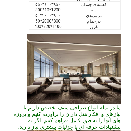
قفسه ی چمدان
۹۵۰*۶۰۰*۵۵۰
نمایش VR
آینه
1200*10*800
در ورودی
۹۰۰*۲۰۰۰*۵۰
درباره ما
در حمام
800*2000*50
غرور
1100*520*400
بازدید از کارخانه
کنترل کیفیت
با ما تماس بگیرید
اخبار
موارد
سوالات
ما در تمام انواع طراحی سبک تخصص داریم تا
حالا حرف بزن
نیازهای و افکار هتل داران را برآورده کنیم و پروژه
های آنها را به طور کامل فراهم کنیم. اگر به
پیشنهادات حرفه ای یا جزئیات بیشتری نیاز دارید.