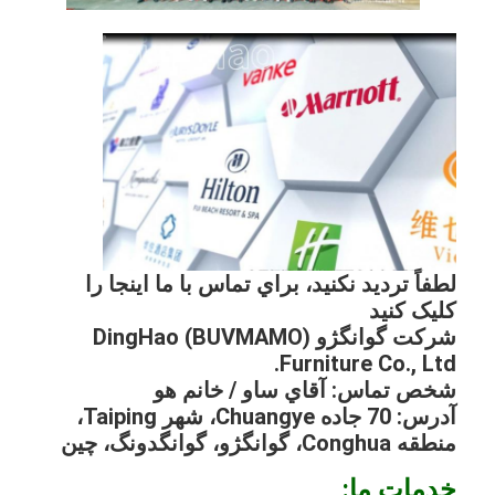
لطفاً ترديد نکنید، براي تماس با ما اينجا را
کلیک کنید
شرکت گوانگژو DingHao (BUVMAMO)
Furniture Co., Ltd.
شخص تماس: آقاي ساو / خانم هو
آدرس: 70 جاده Chuangye، شهر Taiping،
منطقه Conghua، گوانگژو، گوانگدونگ، چین
خدمات ما: