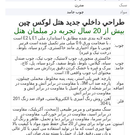
سبک
مدرن
مواد
چوب جامد
طراحي داخلي جديد هتل لوکس چين
بیش از 20 سال تجربه در مبلمان هتل
تخته لایه بندی شده مطابق با استاندارد ملی E1 یا E2 است
، با ضخامت ورق 0.6 میلی متر تکمیل شده است.فرنیر
چوب:
چوبی با مواد اختیاری مانند خاکستری، گردو سیاه، بلوط،
درخت تیک و غیره)
خاکستری منچوری، چوب لاستیک، چوب تیک، چوب صندل
چوب
سیاه، گیلاس، بلوط، بلوط سفید، گردو سیاه، پل، کاج،
جامد:
بیرک و غیره با خشک کردن دقیق پردازش می شود،
محتوای آب چوب واقعی 8٪ است.
پارچه: فیبر پلی استر، پنبه، پنبه مخلوط، مخملی چینلون،
مواد
پارچه ضد آب 3M، با مقاومت در برابر آتش و مقاومت در
اضافه:
برابر شعله.از چرم اصیل با مقاومت در برابر آتش و
مقاومت در برابر آتش.
آهن: روش رنگ آمیزی یا الکتروپلاستی، فولاد ضد زنگ 201
فلز:
یا 304.
سنگ مصنوعی و مرمر طبیعی ((سخت، آکریلیک، مقاومت
در برابر اسید، مقاومت در برابر خوردگی، مقاومت در
برابر سرما، مقاومت در برابر دما و تحمل، ظاهر و رنگ آن
استون:
می تواند برای بیش از 20 سال حفظ شود.مواد با کیفیت بالا
تنها چیزی است که ما در تولید استفاده می کنیم، با کار عالی
و بازرسی دقیق قبل از حمل.با بسته بندی صادراتی