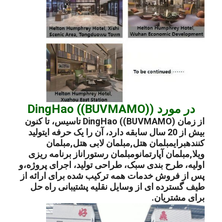
در مورد DingHao ((BUVMAMO))
از زمان DingHao ((BUVMAMO) تاسیس، تا کنون
بیش از 20 سال سابقه دارد، آن را یک حرفه ای
تولید
کننده
برای
مبلمان هتل
,
مبلمان لابی هتل
,
مبلمان
ویلا
,
مبلمان آپارتمان
و
مبلمان رستوران
از برنامه ریزی
اولیه، طرح بندی سبک، طراحی تولید، اجرای پروژه،و
پس از فروش خدمات همه ترکیب شده برای ارائه از
طیف گسترده ای از وسایل نقلیه پشتیبانی راه حل
برای مشتریان.