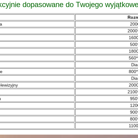
fekcyjnie dopasowane do Twojego wyjątkowe
Rozm
ka
200
2000
1600
500
1800
560*
Dia
we
800*
Dia
elewizyjny
2000
2100
u
950
120
900
800
1100