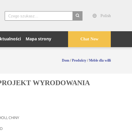
Polish
search
ktualności
Mapa strony
Chat Now
Dom
/
Produkty
/
Meble dla willi
PROJEKT WYRODOWANIA
OU, CHINY
O