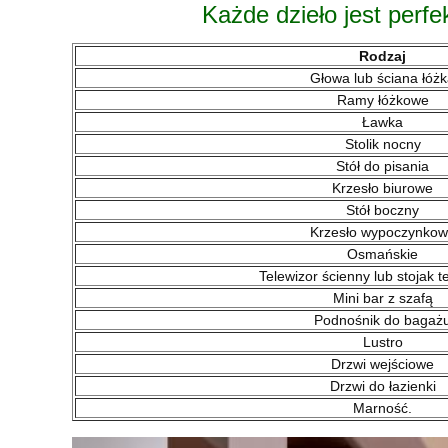
Każde dzieło jest per
Rodzaj
Głowa lub ściana łóż
Ramy łóżkowe
Ławka
Stolik nocny
Stół do pisania
Krzesło biurowe
Stół boczny
Krzesło wypoczynko
Osmańskie
Telewizor ścienny lub stojak t
Mini bar z szafą
Podnośnik do bagaż
Lustro
Drzwi wejściowe
Drzwi do łazienki
Marność.