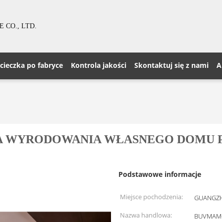
CO., LTD.
cieczka po fabryce
Kontrola jakości
Skontaktuj się z nami
A
A WYRODOWANIA WŁASNEGO DOMU 
Podstawowe informacje
Miejsce pochodzenia:
GUANGZH
Nazwa handlowa:
BUVMAM