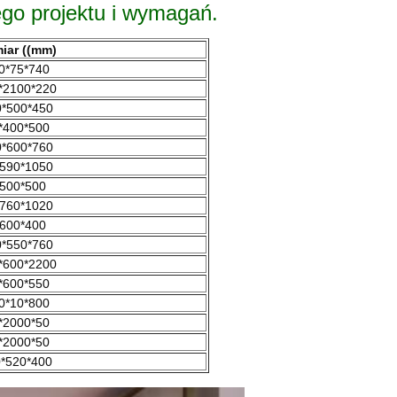
go projektu i wymagań.
iar ((mm)
0*75*740
*2100*220
*500*450
*400*500
*600*760
590*1050
500*500
760*1020
600*400
*550*760
*600*2200
*600*550
0*10*800
*2000*50
*2000*50
*520*400