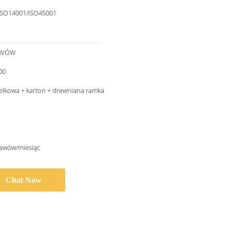
ISO14001/ISO45001
AWÓW
00
elkowa + karton + drewniana ramka
tawów/miesiąc
Chat Now