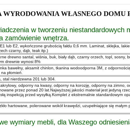
A WYRODOWANIA WŁASNEGO DOMU 
iadczenia w tworzeniu niestandardowych 
na zamówienie wnętrza.
1 lub E2, wykończone grubością fałdu 0,6 mm. Laminat, sklejka, lakie
ech czarny, dąb, teak itp.)
e drewno santal, wiśnia, buk, biały dąb, czarny orzech, topl, sosny, b
ym drewnie wynosi 8%
nka bawełny, aksamit chinlon, tkanina wodoodporna 3M, z odpornością 
 na płomień.
, stal nierdzewna 201 lub 304.
 akrylowy, odporny na kwasy, odporny na korozję, odporny na zimno, o
owane przez ponad 20 lat.Najwyższej jakości materiał jest jedyną rzec
isłą inspekcją przed wysyłką.Komplet z ekstremalnie standardowym 
kło hartowane, polerowane wokół krawędzi, uzupełniające się małym p
we wymiary mebli, dla Waszego odniesienia