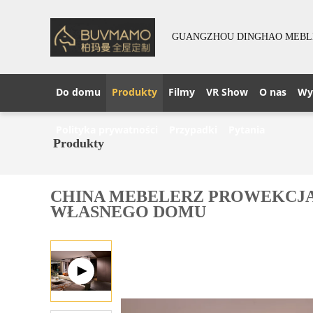
GUANGZHOU DINGHAO MEBLE 
Do domu
Produkty
Filmy
VR Show
O nas
Wy
Polityka prywatności
Przypadki
Pytania
Produkty
CHINA MEBELERZ PROWEKCJ
WŁASNEGO DOMU