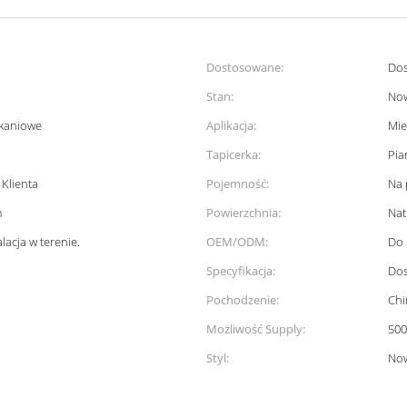
Dostosowane:
Do
Stan:
No
zkaniowe
Aplikacja:
Mie
Tapicerka:
Pia
Klienta
Pojemność:
Na 
m
Powierzchnia:
Nat
lacja w terenie.
OEM/ODM:
Do 
Specyfikacja:
Do
Pochodzenie:
Chi
Możliwość Supply:
500
Styl:
No