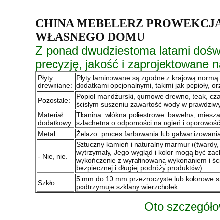
CHINA MEBELERZ PROWEKCJ
WŁASNEGO DOMU
Z ponad dwudziestoma latami dośw
precyzję, jakość i zaprojektowane 
Płyty
Płyty laminowane są zgodne z krajową normą E
drewniane:
dodatkami opcjonalnymi, takimi jak popioły, orz
Popioł mandżurski, gumowe drewno, teak, czarn
Pozostałe:
ścisłym suszeniu zawartość wody w prawdziw
Materiał
Tkanina: włókna poliestrowe, bawełna, miesza
dodatkowy:
szlachetna o odporności na ogień i oporowość
Metal:
Żelazo: proces farbowania lub galwanizowania
Sztuczny kamień i naturalny marmur ((twardy,
wytrzymały, Jego wygląd i kolor mogą być zach
- Nie, nie.
wykończenie z wyrafinowaną wykonaniem i śc
bezpiecznej i długiej podróży produktów)
5 mm do 10 mm przezroczyste lub kolorowe sz
Szkło:
podtrzymuje szklany wierzchołek.
Oto szczegóło