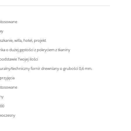
stosowane
wy
szkanie, willa, hotel, projekt
nka o dużej gęstości z pokryciem z tkaniny
podstawie Twojej ilości
uralny/techniczny fornir drewniany o grubości 0,6 mm.
przyjęcia
stosowane
ny
00
woczesny