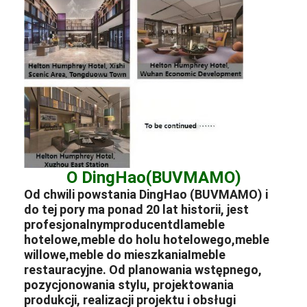
O DingHao(BUVMAMO)
Od chwili powstania DingHao (BUVMAMO) i
do tej pory ma ponad 20 lat historii, jest
profesjonalnym
producent
dla
meble
hotelowe
,
meble do holu hotelowego
,
meble
willowe
,
meble do mieszkania
I
meble
restauracyjne
. Od planowania wstępnego,
pozycjonowania stylu, projektowania
produkcji, realizacji projektu i obsługi