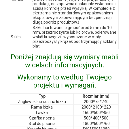
produkcji, co zapewnia doskonałe wykonanie i
VR Show
ścisłą kontrolę przed wysyłką. W komplecie z
ekstremalnie standardowym opakowaniem
eksportowym zapewniającym bezpieczną i
O nas
długą podróż produktów.)
Szkło hartowane o grubości od 5 mm do 10
Wycieczka po fabryce
mm, przezroczyste lub kolorowe, polerowane
Szkło:
wokół krawędzi i wyposażone w mały
przezroczysty krążek podtrzymujący szklany
Kontrola jakości
blat.
Poniżej znajdują się wymiary mebli
Skontaktuj się z nami
w celach informacyjnych.
Aktualności
Wykonamy to według Twojego
Przypadki
projektu i wymagań.
Pytania
Typ
Rozmiar (mm)
Zagłówek lub ściana łóżka
2000*75*740
Rozmawiaj teraz.
Rama łóżka
2000*2100*220
Ławka
1600*500*450
Szafka nocna
500*400*500
Stół do pisania
1800*600*760
Krzesło biurowe
560*590*1050