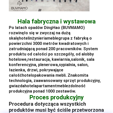
Hala fabryczna i wystawowa
Po latach opadów DingHao (BUVMAMO)
rozwinęło się w zwyczaj na dużą
skalę
hotel
inżynieria
meble
grupa z fabryką o
powierzchni 3000 metrów kwadratowych i
zatrudniającą ponad 200 pracowników. System
produktu od całości po szczegóły, od a
lobby
hotelowe
,
restauracja
, kawiarnia,
salonik
, sala
konferencyjna, plenerowa,
sypialnia
, salon,
łazienka, drzwi, pokrywające
całość
hotel
opakowania mebli
. Znakomita
technologia, zaawansowany sprzęt produkcyjny,
gwiazda
hotel
apartament
meble
zdolność
produkcyjna ponad 1000 zestawów.
Proces produkcyjny
Procedura dotycząca wszystkich
produktów musi być ściśle przetworzona