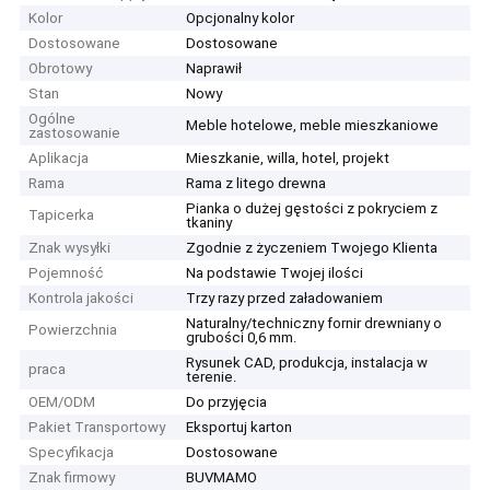
Kolor
Opcjonalny kolor
Dostosowane
Dostosowane
Obrotowy
Naprawił
Stan
Nowy
Ogólne
Meble hotelowe, meble mieszkaniowe
zastosowanie
Aplikacja
Mieszkanie, willa, hotel, projekt
Rama
Rama z litego drewna
Pianka o dużej gęstości z pokryciem z
Tapicerka
tkaniny
Znak wysyłki
Zgodnie z życzeniem Twojego Klienta
Pojemność
Na podstawie Twojej ilości
Kontrola jakości
Trzy razy przed załadowaniem
Naturalny/techniczny fornir drewniany o
Powierzchnia
grubości 0,6 mm.
Rysunek CAD, produkcja, instalacja w
praca
terenie.
OEM/ODM
Do przyjęcia
Pakiet Transportowy
Eksportuj karton
Specyfikacja
Dostosowane
Znak firmowy
BUVMAMO