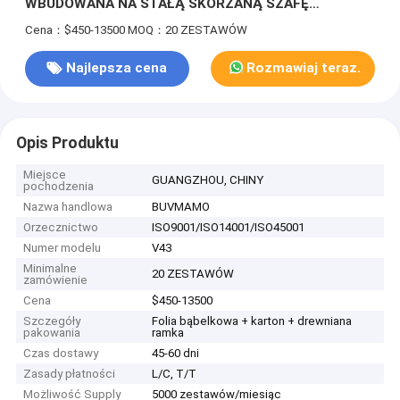
WBUDOWANA NA STAŁĄ SKÓRZANĄ SZAFĘ
WIDOCZNE I POMARAŃCZOWE RUCHOME KRZESŁO
Cena：$450-13500
MOQ：20 ZESTAWÓW
DO BIURKA ZINTEGROWANA STAŁA SZAFA DO
PRZECHOWYWANIA
Najlepsza cena
Rozmawiaj teraz.
Opis Produktu
Miejsce
GUANGZHOU, CHINY
pochodzenia
Nazwa handlowa
BUVMAMO
Orzecznictwo
ISO9001/ISO14001/ISO45001
Numer modelu
V43
Minimalne
20 ZESTAWÓW
zamówienie
Cena
$450-13500
Szczegóły
Folia bąbelkowa + karton + drewniana
pakowania
ramka
Czas dostawy
45-60 dni
Zasady płatności
L/C, T/T
Możliwość Supply
5000 zestawów/miesiąc