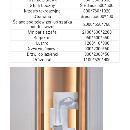
Meble hotelowe
Stolik boczny
Średnica 500*500
Krzesło rekreacyjne
800*760*1020
Meble dla willi
Otomana
Średnica600*400
Ściana pod telewizor lub szafka
2000*550*760
pod telewizor
Meble mieszkalne
Minibar z szafą
2100*600*2200
Bagażnik
950*600*550
Meble do klubów handlowych
Lustro
1200*10*800
Drzwi wejściowe
900*2000*50
Drzwi do łazienki
800*2000*50
Meble do jadalni
Próżność
1100*520*400
Meble biurowe
Wyposażenie stałe
Meble tapicerowane