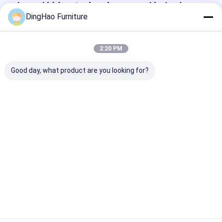
i przejść kontrolę, aby upewnić się, że
DingHao Furniture
każdy najdrobniejszy szczegół
doskonale spełnia wymagania klienta.
2:20 PM
Good day, what product are you looking for?
Procedura pakowania mebli:
1. Pierwszą warstwę przykryj pianką PE, na niezbędne
narożniki nałóż tekturowe zabezpieczenia. Drewniane
meble lub okucia owinięte pianką PE lub gąbką, a