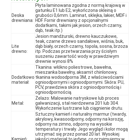
Płyta laminowana zgodna z normą krajową w
gatunku E1 lub E2, wykończona okleiną o
Deska
grubości 0,6mm. Laminat, sklejka, lakier, MDF i
drewniana:
HDF. Fornir drewniany z opcjonalnymi
dodatkami, takimi jak jesion, orzech czarny,
dąb, teak itp.)
Jesion mandżurski, drewno kauczukowe,
teak, czarne drzewo sandałowe, wiśnia, buk,
Lite
dąb biały, orzech czarny, topola, sosna, brzoza
drewno:
itp. Podczas przetwarzania przy ścisłym
suszeniu zawartość wody w prawdziwym
drewnie wynosi 8%
Tkanina: włókno poliestrowe, bawełna,
mieszanka bawełny, aksamit chinlonowy,
Dodatkowo
tkanina wodoodporna 3M, z właściwościami
materiał:
ognioodpornymi i ognioodpornymi. Skóra: PU,
PCV, prawdziwa skóra z ognioodpornością i
ognioodpornością.
Żelazo: Malowanie natryskowe lub proces
Metal:
galwanizacji, stal nierdzewna 201 lub 304.
Do domu
Wykończenie lustrzane lub ciągnienie drutu.
Sztuczny kamień i naturalny marmur (twardy,
Produkty
akrylowy, kwasoodporny, odporny na korozję,
odporny na zimno, odporny na wysokie
temperatury i trwały. Jego wygląd i kolor mogą
Filmy
utrzymać się przez ponad 20 lat. Wysokiej
Kamień:
jakości materiał to jedyne, co przyjmujemy w