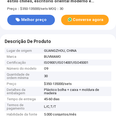
estilo chinês, escritório oriental moderno e
mobiliário de sala de chá mistura materiais de
Preço：$350-135000/sets
MOQ：30
qualidade e artesanato preciso perfeitamente.
Melhor preço
Converse agora
Descrição De Produto
Lugar de origem
GUANGZHOU, CHINA
Marca
BUVMAMO
Certificação
ISO9001/ISO14001/ISO45001
Número do modelo
O9
Quantidade de
30
ordem mínima
Preço
$350-135000/sets
Detalhes da
Plástico bolha + caixa + moldura de
embalagem
madeira
Tempo de entrega
45-60 dias
Termos de
L/C,T/T
pagamento
Habilidade da fonte
5.000 conjuntos/mês