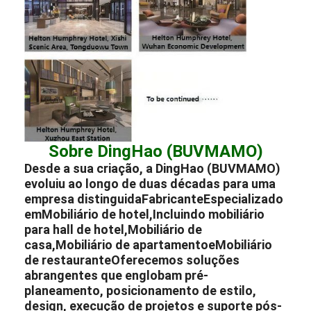
Sobre DingHao (BUVMAMO)
Desde a sua criação, a DingHao (BUVMAMO)
evoluiu ao longo de duas décadas para uma
empresa distinguida
Fabricante
Especializado
em
Mobiliário de hotel
,
Incluindo mobiliário
para hall de hotel
,
Mobiliário de
casa
,
Mobiliário de apartamento
e
Mobiliário
de restaurante
Oferecemos soluções
abrangentes que englobam pré-
planeamento, posicionamento de estilo,
design, execução de projetos e suporte pós-