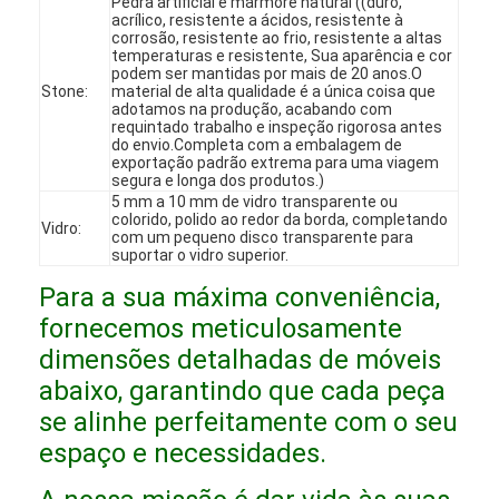
Pedra artificial e mármore natural ((duro,
acrílico, resistente a ácidos, resistente à
Espetáculo VR
corrosão, resistente ao frio, resistente a altas
temperaturas e resistente, Sua aparência e cor
Sobre Nós
podem ser mantidas por mais de 20 anos.O
Stone:
material de alta qualidade é a única coisa que
adotamos na produção, acabando com
Visita à fábrica
requintado trabalho e inspeção rigorosa antes
do envio.Completa com a embalagem de
exportação padrão extrema para uma viagem
Controle de Qualidade
segura e longa dos produtos.)
5 mm a 10 mm de vidro transparente ou
Contacte-nos
colorido, polido ao redor da borda, completando
Vidro:
com um pequeno disco transparente para
suportar o vidro superior.
Notícias
Para a sua máxima conveniência,
Casos
fornecemos meticulosamente
dimensões detalhadas de móveis
Perguntas frequentes
abaixo, garantindo que cada peça
Converse agora
se alinhe perfeitamente com o seu
espaço e necessidades.