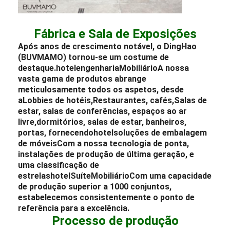
Fábrica e Sala de Exposições
Após anos de crescimento notável, o DingHao
(BUVMAMO) tornou-se um costume de
destaque.
hotel
engenharia
Mobiliário
A nossa
vasta gama de produtos abrange
meticulosamente todos os aspetos, desde
a
Lobbies de hotéis
,
Restaurantes
, cafés,
Salas de
estar
, salas de conferências, espaços ao ar
livre,
dormitórios
, salas de estar, banheiros,
portas, fornecendo
hotel
soluções de embalagem
de móveis
Com a nossa tecnologia de ponta,
instalações de produção de última geração, e
uma classificação de
estrelas
hotel
Suíte
Mobiliário
Com uma capacidade
de produção superior a 1000 conjuntos,
estabelecemos consistentemente o ponto de
referência para a excelência.
Processo de produção