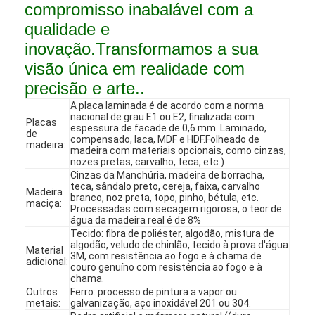
compromisso inabalável com a
qualidade e
inovação.Transformamos a sua
visão única em realidade com
precisão e arte..
A placa laminada é de acordo com a norma
nacional de grau E1 ou E2, finalizada com
Placas
espessura de facade de 0,6 mm. Laminado,
de
compensado, laca, MDF e HDF.Folheado de
madeira:
madeira com materiais opcionais, como cinzas,
nozes pretas, carvalho, teca, etc.)
Cinzas da Manchúria, madeira de borracha,
teca, sândalo preto, cereja, faixa, carvalho
Madeira
branco, noz preta, topo, pinho, bétula, etc.
maciça:
Processadas com secagem rigorosa, o teor de
água da madeira real é de 8%
Tecido: fibra de poliéster, algodão, mistura de
Início
algodão, veludo de chinlão, tecido à prova d'água
Material
3M, com resistência ao fogo e à chama.de
adicional:
Produtos
couro genuíno com resistência ao fogo e à
chama.
Outros
Ferro: processo de pintura a vapor ou
Vídeos
metais:
galvanização, aço inoxidável 201 ou 304.