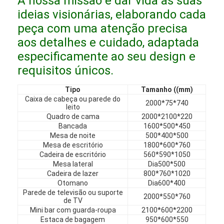
A nossa missão é dar vida às suas
Móveis de hotel
ideias visionárias, elaborando cada
peça com uma atenção precisa
Mobiliário de casa
aos detalhes e cuidado, adaptada
Mobiliário para apartamentos
especificamente ao seu design e
requisitos únicos.
Mobiliário para clubes comerciais
Tipo
Tamanho ((mm)
Móveis para sala de jantar
Caixa de cabeça ou parede do
2000*75*740
leito
Móveis de escritório
Quadro de cama
2000*2100*220
Bancada
1600*500*450
Mesa de noite
500*400*500
Mobiliário Fixo
Mesa de escritório
1800*600*760
Cadeira de escritório
560*590*1050
Mobília estofada
Mesa lateral
Dia500*500
Cadeira de lazer
800*760*1020
Otomano
Dia600*400
Parede de televisão ou suporte
2000*550*760
de TV
Mini bar com guarda-roupa
2100*600*2200
Estaca de bagagem
950*600*550