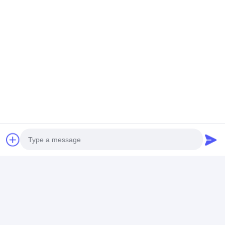
Oferecendo um extenso conjunto de serviços
de mobiliário personalizado, estamos
dedicados a captar a essência de suas
necessidades distintas.Acompanhe-nos hoje e
vamos criar algo verdadeiramente excepcional
juntos..
Photo
Video Call