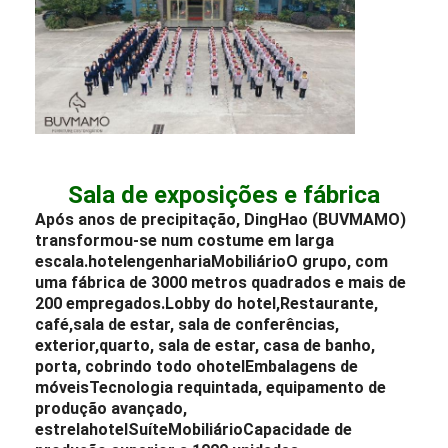
Sala de exposições e fábrica
Após anos de precipitação, DingHao (BUVMAMO)
transformou-se num costume em larga
escala.
hotel
engenharia
Mobiliário
O grupo, com
uma fábrica de 3000 metros quadrados e mais de
200 empregados.
Lobby do hotel
,
Restaurante
,
café,
sala de estar
, sala de conferências,
exterior,
quarto
, sala de estar, casa de banho,
porta, cobrindo todo o
hotel
Embalagens de
móveis
Tecnologia requintada, equipamento de
produção avançado,
estrela
hotel
Suíte
Mobiliário
Capacidade de