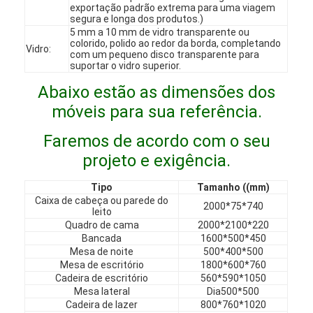
exportação padrão extrema para uma viagem
Espetáculo VR
segura e longa dos produtos.)
5 mm a 10 mm de vidro transparente ou
colorido, polido ao redor da borda, completando
Sobre Nós
Vidro:
com um pequeno disco transparente para
suportar o vidro superior.
Visita à fábrica
Abaixo estão as dimensões dos
Controle de Qualidade
móveis para sua referência.
Contacte-nos
Faremos de acordo com o seu
projeto e exigência.
Notícias
Tipo
Tamanho ((mm)
Casos
Caixa de cabeça ou parede do
2000*75*740
leito
Quadro de cama
2000*2100*220
Perguntas frequentes
Bancada
1600*500*450
Mesa de noite
500*400*500
Converse agora
Mesa de escritório
1800*600*760
Cadeira de escritório
560*590*1050
Mesa lateral
Dia500*500
Cadeira de lazer
800*760*1020