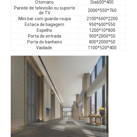
Otomano
Dia600*400
Móveis de hotel
Parede de televisão ou suporte
2000*550*760
de TV
Mobiliário de casa
Mini bar com guarda-roupa
2100*600*2200
Estaca de bagagem
950*600*550
Espelho
1200*10*800
Mobiliário para apartamentos
Porta de entrada
900*2000*50
Porta do banheiro
800*2000*50
Mobiliário para clubes comerciais
Vaidade.
1100*520*400
Móveis para sala de jantar
Móveis de escritório
Mobiliário Fixo
Mobília estofada