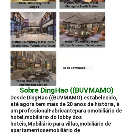
Sobre DingHao ((BUVMAMO)
Desde DingHao ((BUVMAMO) estabelecido,
até agora tem mais de 20 anos de história, é
um profissional
Fabricante
para o
mobiliário de
hotel
,
mobiliário do lobby dos
hotéis
,
Mobiliário para villas
,
mobiliário de
apartamentos
e
mobiliário de