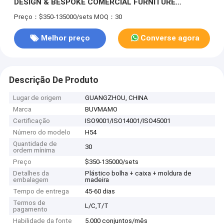
DESIGN & BESPOKE COMERCIAL FURNITURE
SOLUÇÃO PARA DEVELOPERS GLOBAL HOTEL.
Preço：$350-135000/sets
MOQ：30
madeira sólida de alta qualidade, VENEER e material
de tapete para lobby, lounge, banquete
Melhor preço
Converse agora
Descrição De Produto
Lugar de origem
GUANGZHOU, CHINA
Marca
BUVMAMO
Certificação
ISO9001/ISO14001/ISO45001
Número do modelo
H54
Quantidade de
30
ordem mínima
Preço
$350-135000/sets
Detalhes da
Plástico bolha + caixa + moldura de
embalagem
madeira
Tempo de entrega
45-60 dias
Termos de
L/C,T/T
pagamento
Habilidade da fonte
5.000 conjuntos/mês