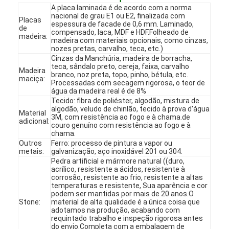
A placa laminada é de acordo com a norma
nacional de grau E1 ou E2, finalizada com
Placas
espessura de facade de 0,6 mm. Laminado,
de
compensado, laca, MDF e HDF.Folheado de
madeira:
madeira com materiais opcionais, como cinzas,
nozes pretas, carvalho, teca, etc.)
Cinzas da Manchúria, madeira de borracha,
teca, sândalo preto, cereja, faixa, carvalho
Madeira
branco, noz preta, topo, pinho, bétula, etc.
maciça:
Processadas com secagem rigorosa, o teor de
água da madeira real é de 8%
Tecido: fibra de poliéster, algodão, mistura de
algodão, veludo de chinlão, tecido à prova d'água
Material
3M, com resistência ao fogo e à chama.de
adicional:
couro genuíno com resistência ao fogo e à
chama.
Outros
Ferro: processo de pintura a vapor ou
metais:
galvanização, aço inoxidável 201 ou 304.
Pedra artificial e mármore natural ((duro,
acrílico, resistente a ácidos, resistente à
Início
corrosão, resistente ao frio, resistente a altas
temperaturas e resistente, Sua aparência e cor
Produtos
podem ser mantidas por mais de 20 anos.O
Stone:
material de alta qualidade é a única coisa que
adotamos na produção, acabando com
Vídeos
requintado trabalho e inspeção rigorosa antes
do envio.Completa com a embalagem de