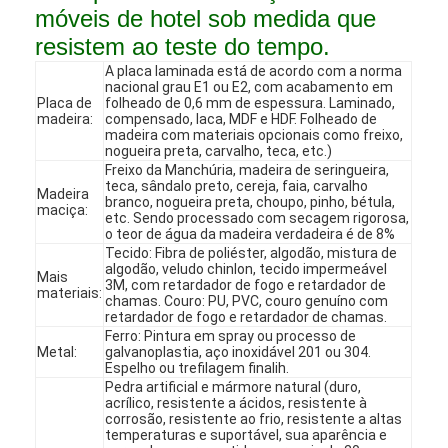
móveis de hotel sob medida que
resistem ao teste do tempo.
A placa laminada está de acordo com a norma
nacional grau E1 ou E2, com acabamento em
Placa de
folheado de 0,6 mm de espessura. Laminado,
madeira:
compensado, laca, MDF e HDF. Folheado de
madeira com materiais opcionais como freixo,
nogueira preta, carvalho, teca, etc.)
Freixo da Manchúria, madeira de seringueira,
teca, sândalo preto, cereja, faia, carvalho
Madeira
branco, nogueira preta, choupo, pinho, bétula,
maciça:
etc. Sendo processado com secagem rigorosa,
o teor de água da madeira verdadeira é de 8%
Tecido: Fibra de poliéster, algodão, mistura de
algodão, veludo chinlon, tecido impermeável
Mais
3M, com retardador de fogo e retardador de
materiais:
chamas. Couro: PU, PVC, couro genuíno com
retardador de fogo e retardador de chamas.
Início
Ferro: Pintura em spray ou processo de
Metal:
galvanoplastia, aço inoxidável 201 ou 304.
Espelho ou trefilagem finalih.
Produtos
Pedra artificial e mármore natural (duro,
acrílico, resistente a ácidos, resistente à
corrosão, resistente ao frio, resistente a altas
Vídeos
temperaturas e suportável, sua aparência e