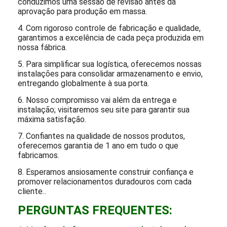
Endereço: 70 Chuangye Road, cidade de
Taiping, distrito de Conghua,
Guangzhou, Guangdong, China
Nossos serviços:
1. Compartilhe seus projetos e requisitos detalhados
conosco e transformaremos sua visão em realidade,
dando-lhe vida no papel.
2. Seja pedra, vidro ou resina, obteremos materiais
que atendam às suas especificações com os
melhores preços disponíveis.
3. Criamos maquetes de seus designs de móveis e
conduzimos uma sessão de revisão antes da
aprovação para produção em massa.
4. Com rigoroso controle de fabricação e qualidade,
garantimos a excelência de cada peça produzida em
nossa fábrica.
5. Para simplificar sua logística, oferecemos nossas