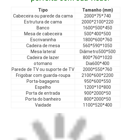
Móveis de hotel
Tipo
Tamanho (mm)
Cabeceira ou parede da cama
2000*75*740
Mobiliário de casa
Estrutura de cama
2000*2100*220
Banco
1600*500*450
Mobiliário para apartamentos
Mesa de cabeceira
500*400*500
Escrivaninha
1800*600*760
Mobiliário para clubes comerciais
Cadeira de mesa
560*590*1050
Mesa lateral
Diâmetro500*500
Cadeira de lazer
800*760*1020
Móveis para sala de jantar
otomano
Dia600*400
Parede de TV ou suporte de TV
2000*550*760
Móveis de escritório
Frigobar com guarda-roupa
2100*600*2200
Porta-bagagens
950*600*550
Mobiliário Fixo
Espelho
1200*10*800
Porta de entrada
900*2000*50
Porta do banheiro
800*2000*50
Mobília estofada
Vaidade
1100*520*400