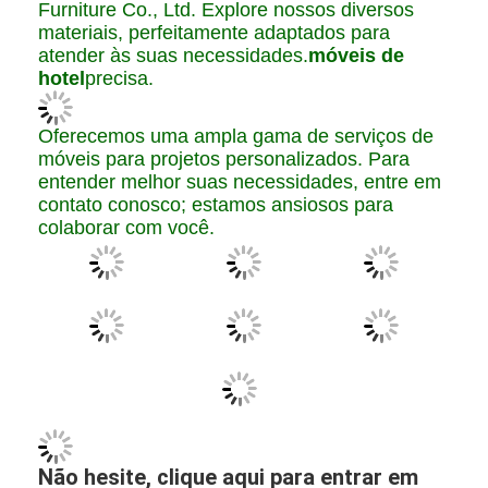
Procedimento de embalagem para
móveis:
1. A primeira camada é envolta em espuma PE, com
protetores de papelão para os cantos necessários. Móveis
de madeira ou acessórios de ferragens são embrulhados
em espuma ou esponja PE e, em seguida, finalizados com
um saco de tecido ou caixa de papelão selada com fita
adesiva para embalagem externa.
2. Os tampos de vidro e mármore são embalados primeiro
com poliestireno expansível, depois colocados em caixas
de papelão e fixados com uma moldura de madeira para
proteção ideal.
Convidamos você calorosamente a visitar
Guangzhou Donghao (BUVMAMO) Hotel
Furniture Co., Ltd. Explore nossos diversos
materiais, perfeitamente adaptados para
atender às suas necessidades.
móveis de
hotel
precisa.
Oferecemos uma ampla gama de serviços de