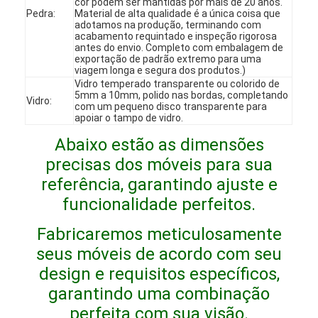
cor podem ser mantidas por mais de 20 anos.
Espetáculo VR
Pedra:
Material de alta qualidade é a única coisa que
adotamos na produção, terminando com
acabamento requintado e inspeção rigorosa
Sobre Nós
antes do envio. Completo com embalagem de
exportação de padrão extremo para uma
viagem longa e segura dos produtos.)
Visita à fábrica
Vidro temperado transparente ou colorido de
5mm a 10mm, polido nas bordas, completando
Vidro:
com um pequeno disco transparente para
Controle de Qualidade
apoiar o tampo de vidro.
Contacte-nos
Abaixo estão as dimensões
precisas dos móveis para sua
Notícias
referência, garantindo ajuste e
funcionalidade perfeitos.
Casos
Fabricaremos meticulosamente
Perguntas frequentes
seus móveis de acordo com seu
Converse agora
design e requisitos específicos,
garantindo uma combinação
perfeita com sua visão.