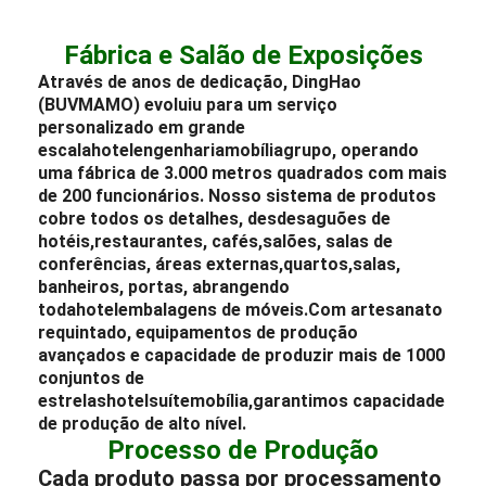
Sobre DingHao (BUVMAMO)
Desde a sua criação, DingHao (BUVMAMO)
possui uma rica história que abrange mais de
20 anos, dedicada à excelência como
profissional
fabricante
de
móveis de
hotel
,
mobília do lobby do hotel
,
móveis de
vila
,
móveis de apartamento
e
móveis de
restaurante.
Desde o pré-planejamento e
posicionamento de estilo até o design de
produção, implementação de projetos e
serviço pós-venda, oferecemos soluções
abrangentes de móveis.
Fábrica e Salão de Exposições
Através de anos de dedicação, DingHao
(BUVMAMO) evoluiu para um serviço
personalizado em grande
escala
hotel
engenharia
mobília
grupo, operando