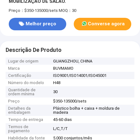
MOBILIZAÇÃO DE SALÃO.
Preço：$350-135000/sets
MOQ：30
Melhor preço
Converse agora
Descrição De Produto
Lugar de origem
GUANGZHOU, CHINA
Marca
BUVMAMO
Certificação
ISO9001/ISO14001/ISO45001
Número do modelo
H48
Quantidade de
30
ordem mínima
Preço
$350-135000/sets
Detalhes da
Plástico bolha + caixa + moldura de
embalagem
madeira
Tempo de entrega
45-60 dias
Termos de
L/C,T/T
pagamento
Habilidade da fonte
5.000 conjuntos/mês