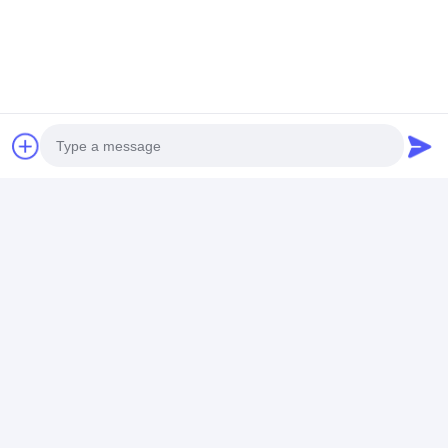
incluindo T/T, L/C e tutela, para melhor atender às suas
necessidades.
Etiquetas:
Mobiliário de salão de hotel
mobiliário de casa de vila
mobiliário do saguão do hotel
Photo
Video Call
Contacto
Audio Call
Ms. DingHao Furniture
+86 15914501037
Nº 70, Estrada Chuangye, Zona de Desenvolvimento