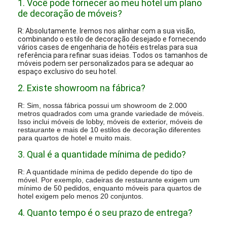
instalações para consolidar armazenamento e envio,
entregando globalmente à sua porta.
6. Nosso compromisso vai além da entrega e
instalação; visitaremos seu site para garantir sua
máxima satisfação.
7. Confiantes na qualidade de nossos produtos,
oferecemos garantia de 1 ano em tudo o que
fabricamos.
8. Esperamos ansiosamente construir confiança e
promover relacionamentos duradouros com cada
cliente.
.
PERGUNTAS FREQUENTES:
1. Você pode fornecer ao meu hotel um plano
de decoração de móveis?
R: Absolutamente. Iremos nos alinhar com a sua visão,
combinando o estilo de decoração desejado e fornecendo
vários cases de engenharia de hotéis estrelas para sua
referência para refinar suas ideias. Todos os tamanhos de
móveis podem ser personalizados para se adequar ao
espaço exclusivo do seu hotel.