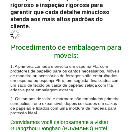
uma fábrica de 3.000 metros quadrados com mais
de 200 funcionários. Nosso sistema de produtos
cobre todos os detalhes, desde
saguões de
hotéis
,
restaurantes
, cafés,
salões
, salas de
conferências, áreas externas,
quartos,
salas,
banheiros, portas, abrangendo
toda
hotel
embalagens de móveis.
Com artesanato
requintado, equipamentos de produção
avançados e capacidade de produzir mais de 1000
conjuntos de
estrelas
hotel
suíte
mobília,
garantimos capacidade
de produção de alto nível.
Processo de Produção
Cada produto passa por processamento
rigoroso e inspeção rigorosa para
garantir que cada detalhe minucioso
atenda aos mais altos padrões do
cliente.