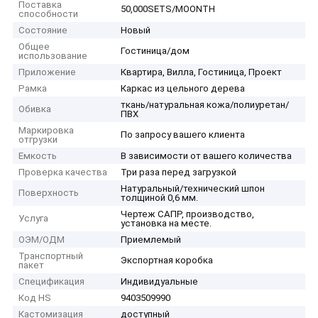
Поставка
50,000SETS/MOONTH
способности
Состояние
Новый
Общее
Гостиница/дом
использование
Приложение
Квартира, Вилла, Гостиница, Проект
Рамка
Каркас из цельного дерева
ткань/натуральная кожа/полиуретан/
Обивка
ПВХ
Маркировка
По запросу вашего клиента
отгрузки
Емкость
В зависимости от вашего количества
Проверка качества
Три раза перед загрузкой
Натуральный/технический шпон
Поверхность
толщиной 0,6 мм.
Чертеж САПР, производство,
Услуга
установка на месте.
ОЭМ/ОДМ
Приемлемый
Транспортный
Экспортная коробка
пакет
Спецификация
Индивидуальные
Код HS
9403509990
Кастомизация
доступный