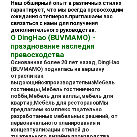
Наш обширный опыт в различных стилях
гарантирует, что мы всегда превосходим
ожидания отелиеров.приглашаем вас
связаться с нами для получения
дополнительного руководства.
О DingHao (BUVMAMO) -
празднование наследия
превосходства
Основанная более 20 лет назад, DingHao
(BUVMAMO) поднялась на вершину
отрасли как
выдающийся
производитель
из
Мебель
гостиницы
,
Мебель гостиничного
лобби
,
Мебель для виллы
,
мебель для
квартир
,
Мебель для ресторанов
Мы
предлагаем комплекс тщательно
разработанных мебельных решений, от
первоначального планирования и
концептуализации стилей до
тщательного дизайна производства,