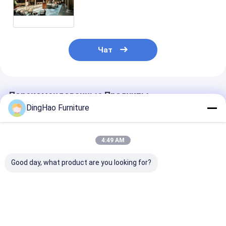
коллекция мебели для квартир с
каркасом из массива дерева,
лучшая цена, индивидуальные
параметры
Чат
Порекомендованные Продукты
DingHao Furniture
4:49 AM
Good day, what product are you looking for?
OEM/ODM
OEM/ODM
OEM/ODM,
КУСТИМИЗАЦИОННАЯ
СОВРЕМЕННЫЙ
ИЗГОТОВЛЕН
МЕБИЛЬНА
МИНИМАЛИСТСКИЙ
ПО НАСТРОЙК
ДРЕВНОГО
КОМПЛЕКТ
КОМПАКТНЫ
ВОЛНОКА - 2
МЕБЕЛИ ДЛЯ
СТОЛОВ ДО