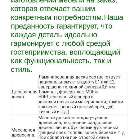
которая отвечает вашим
конкретным потребностям.Наша
преданность гарантирует, что
каждая деталь идеально
гармонирует с любой средой
гостеприимства, воплощающий
как функциональность, так и
стиль.
Ламинированная доска соответствует
национальному стандарту E1 или E2,
завершена толщиной фанеры 0,6 мм.
Деревянная
Ламинат, фанера, лак, MDF и
доска:
HDF.Деревянный фанера с
дополнительными материалами, такими
Домой
как пепел, черный грецкий орех, дуб,
тиковый и т.д.)
Продукты
Маньчжурский пепел, каучуковая
древесина, тек, черное сандаловое
дерево, вишня, бук, белый дуб, черный
Массивная
Видеозаписи
грецкий орех, тополь, сосна, береза и т. д.
древесина:
При обработке при строгой сушке