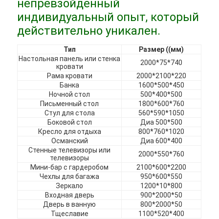
непревзойденный
индивидуальный опыт, который
действительно уникален.
Тип
Размер ((мм)
Настольная панель или стенка
2000*75*740
кровати
Рама кровати
2000*2100*220
Банка
1600*500*450
Ночной стол
500*400*500
Письменный стол
1800*600*760
Стул для стола
560*590*1050
Боковой стол
Диа 500*500
Кресло для отдыха
800*760*1020
Османский
Диа 600*400
Стенные телевизоры или
2000*550*760
телевизоры
Мини-бар с гардеробом
2100*600*2200
Чехлы для багажа
950*600*550
Зеркало
1200*10*800
Входная дверь
900*2000*50
Дверь в ванную
800*2000*50
Тщеславие
1100*520*400