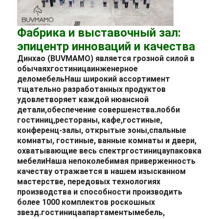
Фабрика и выставочный зал:
эпицентр инноваций и качества
Динхао (BUVMAMO) является грозной силой в
обычаях
гостиница
инженерное
дело
мебель
Наш широкий ассортимент
тщательно разработанных продуктов
удовлетворяет каждой нюансной
детали,обеспечение совершенства.
лобби
гостиниц
,
рестораны
, кафе,
гостиные
,
конференц-залы, открытые зоны,
спальные
комнаты
, гостиные, ванные комнаты и двери,
охватывающие весь спектр
гостиница
упаковка
мебели
Наша непоколебимая приверженность
качеству отражается в нашем изысканном
мастерстве, передовых технологиях
производства и способности производить
более 1000 комплектов роскошных
звезд.
гостиница
апартаменты
мебель
,