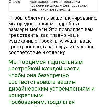
Стекло:
края, завершение с небольшим
Отель мебель
прозрачным диском для поддержки
стеклянной поверхности.
Мебель для вилл
Чтобы облегчить ваше планирование,
мы предоставляем подробные
Мебель для квартир
размеры мебели. Это позволяет вам
представить, как плавно наши
Коммерческая мебель клуба
изысканные проекты улучшат ваше
Столовая мебель
пространство, гарантируя идеальное
соответствие и отделку.
Офисная мебель
Мы гордимся тщательным
Мебельная фурнитура
настройкой каждой части,
чтобы она безупречно
Обитая мебель
соответствовала вашим
дизайнерским устремлениям и
конкретным
требованиям.предлагая