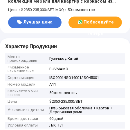
коллекция мебели для квартир с каркасом из
массива дерева, лучшая цена, индивидуальные
Цена：$2350-235,000/SET
MOQ：50 комплектов
параметры
Лучшая цена
Побеседуйте
теперь
Характер Продукции
Место
Гуанчжоу, Китай
происхождения
Фирменное
BUVMAMO
наименование
Сертификация
ISO9001/ISO14001/ISO45001
Номер модели
A11
Количество мин
50 комплектов
заказа
Цена
$2350-235,000/SET
Пузырьковая оболочка + Картон +
Упаковывая детали
Деревянная рама
Время доставки
60 дней
Условия оплаты
Л/К, Т/Т