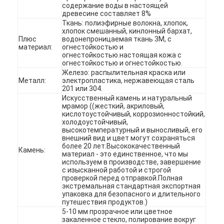
содержание воды в настоящей
VR-шоу
древесине составляет 8%
Ткань: полиэфирные волокна, хлопок,
хлопок смешанный, кинлонный бархат,
О нас
Плюс
водонепроницаемая ткань 3M, с
материал:
огнестойкостью и
Экскурсия по заводу
огнестойкостью.настоящая кожа с
огнестойкостью и огнестойкостью.
Железо: распылительная краска или
Контроль качества
Металл:
электропластика, нержавеющая сталь
201 или 304.
Свяжитесь с нами
Искусственный камень и натуральный
мрамор ((жесткий, акриловый,
кислотоустойчивый, коррозионностойкий,
Новости
холодоустойчивый,
высокотемпературный и выносливый, его
внешний вид и цвет могут сохраняться
Случаи
более 20 лет.Высококачественный
Камень:
материал - это единственное, что мы
используем в производстве, завершение
ЧаВо
с изысканной работой и строгой
проверкой перед отправкой.Полная
Побеседуйте теперь
экстремальная стандартная экспортная
упаковка для безопасного и длительного
путешествия продуктов.)
5-10 мм прозрачное или цветное
закаленное стекло, полирование вокруг