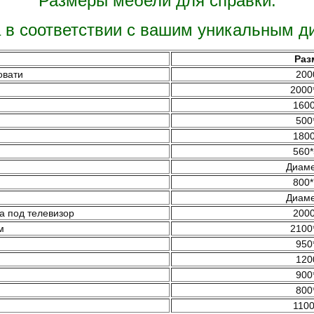
Размеры мебели для справки:
 в соответствии с вашим уникальным д
Раз
овати
200
2000
1600
500
1800
560*
Диаме
800*
Диаме
а под телевизор
2000
м
2100
950
120
900
800
1100