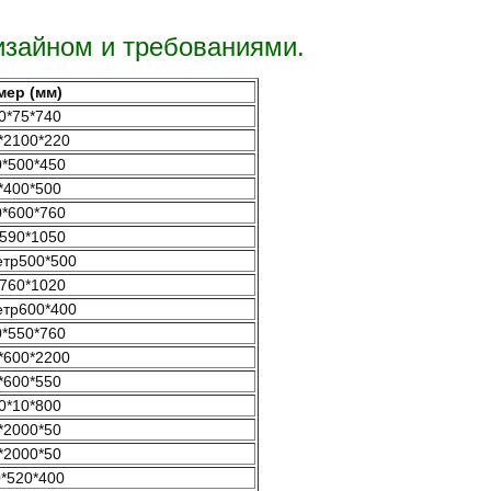
изайном и требованиями.
мер (мм)
0*75*740
*2100*220
*500*450
*400*500
*600*760
590*1050
тр500*500
760*1020
тр600*400
*550*760
*600*2200
*600*550
0*10*800
*2000*50
*2000*50
*520*400