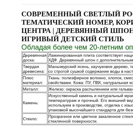
СОВРЕМЕННЫЙ СВЕТЛЫЙ РО
ТЕМАТИЧЕСКИЙ НОМЕР, КОР
ЦЕНТРА | ДЕРЕВЯННЫЙ ШПО
ИГРИВЫЙ ДЕТСКИЙ СТИЛЬ
Обладая более чем 20-летним оп
Деревянная
Ламинированная плита соответствует наци
доска:
ХДФ. Деревянный шпон с дополнительными м
Твердая
Маньчжурский ясень, каучуковое дерево, тик
древесина:
со строгой сушкой содержание воды в нас
Плюс
Ткань: полиэфирное волокно, хлопок, сме
материал:
свойствами. Кожа: ПУ, ПВХ, натуральная 
Металл:
Железо: окраска распылением или гальван
Искусственный камень и натуральный мрамо
температурам и прочный. Его внешний вид 
Камень:
используем в производстве, отделка с изы
упаковкой высочайшего стандарта для без
Прозрачное или цветное закаленное стекл
Стекло:
стеклянной поверхности.