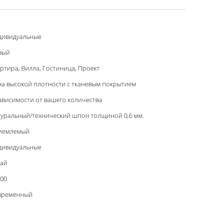
дивидуальные
вый
ртира, Вилла, Гостиница, Проект
а высокой плотности с тканевым покрытием
ависимости от вашего количества
уральный/технический шпон толщиной 0,6 мм.
иемлемый
дивидуальные
тай
00
временный