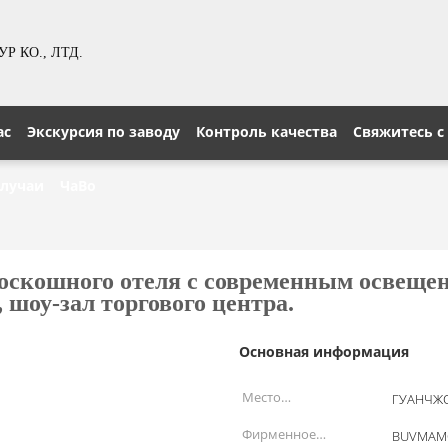
 КО., ЛТД.
ас
Экскурсия по заводу
Контроль качества
Свяжитесь с
лучаи
ЧаВо
оскошного отеля с современным освещен
 шоу-зал торгового центра.
Основная информация
Место
ГУАНЧЖО
происхождения:
Фирменное
BUVMAM