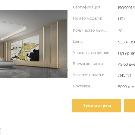
наименование:
Сертификация:
ISO9001/
Номер модели:
H51
Количество мин
30
заказа:
Цена:
$350-135
Упаковывая детали:
Пузырчат
Время доставки:
45-60 дн
Условия оплаты:
Л/К, Т/Т
Поставка
5000 ком
способности:
Лучшая цена