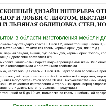
СКОШНЫЙ ДИЗАЙН ИНТЕРЬЕРА ОТЕ
ИДОР И ЛОББИ С ЛИФТОМ, ВЫСТА
Н И ЛЬНЯНАЯ ОБЛИЦОВКА СТЕН, Н
ытом в области изготовления мебели дл
ональному стандарту класса Е1 или Е2, имеет толщину шпона 0,6 
атериалами, такими как ясень, черный орех, дуб, тик и т. д.)
, черный сандал, вишня, бук, белый дуб, черный орех, тополь, сосна
тоящей древесине составляет 8%.
сь хлопка, чинлоновый бархат, водонепроницаемая ткань 3M с ог
кожа с огнезащитными и огнестойкими свойствами.
ика, нержавеющая сталь 201 или 304. Зеркало или волочение про
р (твердый, акрил, кислотостойкий, устойчивый к коррозии, моро
и цвет могут сохраняться более 20 лет. Высококачественный мате
сканным качеством изготовления и строгий контроль перед отправко
опасного и длительного путешествия продукции.)
о толщиной от 5 до 10 мм, полировка по краям и небольшой прозр