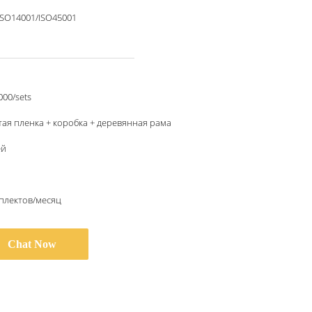
ISO14001/ISO45001
000/sets
ая пленка + коробка + деревянная рама
ей
плектов/месяц
Chat Now