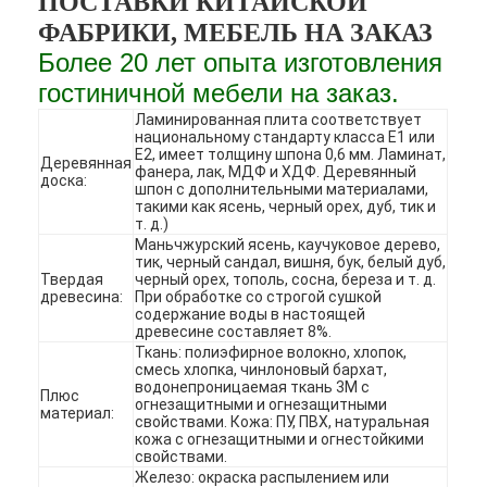
ПОСТАВКИ КИТАЙСКОЙ
ФАБРИКИ, МЕБЕЛЬ НА ЗАКАЗ
Более 20 лет опыта изготовления
гостиничной мебели на заказ.
Ламинированная плита соответствует
национальному стандарту класса Е1 или
Е2, имеет толщину шпона 0,6 мм. Ламинат,
Деревянная
фанера, лак, МДФ и ХДФ. Деревянный
доска:
шпон с дополнительными материалами,
такими как ясень, черный орех, дуб, тик и
т. д.)
Маньчжурский ясень, каучуковое дерево,
тик, черный сандал, вишня, бук, белый дуб,
Твердая
черный орех, тополь, сосна, береза ​​и т. д.
древесина:
При обработке со строгой сушкой
содержание воды в настоящей
древесине составляет 8%.
Ткань: полиэфирное волокно, хлопок,
Домой
смесь хлопка, чинлоновый бархат,
водонепроницаемая ткань 3M с
Плюс
огнезащитными и огнезащитными
Продукты
материал:
свойствами. Кожа: ПУ, ПВХ, натуральная
кожа с огнезащитными и огнестойкими
свойствами.
Видеозаписи
Железо: окраска распылением или