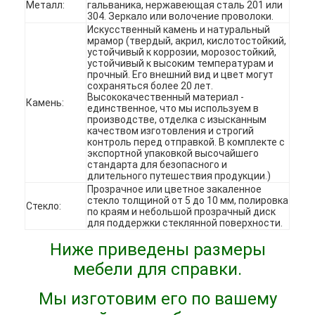
Металл:
гальваника, нержавеющая сталь 201 или
VR-шоу
304. Зеркало или волочение проволоки.
Искусственный камень и натуральный
мрамор (твердый, акрил, кислотостойкий,
О нас
устойчивый к коррозии, морозостойкий,
устойчивый к высоким температурам и
прочный. Его внешний вид и цвет могут
Экскурсия по заводу
сохраняться более 20 лет.
Высококачественный материал -
Камень:
Контроль качества
единственное, что мы используем в
производстве, отделка с изысканным
качеством изготовления и строгий
Свяжитесь с нами
контроль перед отправкой. В комплекте с
экспортной упаковкой высочайшего
стандарта для безопасного и
Новости
длительного путешествия продукции.)
Прозрачное или цветное закаленное
Случаи
стекло толщиной от 5 до 10 мм, полировка
Стекло:
по краям и небольшой прозрачный диск
для поддержки стеклянной поверхности.
ЧаВо
Ниже приведены размеры
Побеседуйте теперь
мебели для справки.
Мы изготовим его по вашему