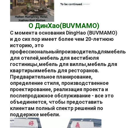
О ДинХао(BUVMAMO)
С момента основания DingHao (BUVMAMO)
и до сих пор имеет более чем 20-летнюю
историю, это
профессиональный
производитель
для
мебель
для отелей
,
мебель для вестибюля
гостиницы
,
мебель для виллы
,
мебель для
квартиры
и
мебель для ресторанов
.
Предварительное планирование,
определение стиля, производственное
проектирование, реализация проекта и
послепродажное обслуживание - все это
объединяется, чтобы предоставить
клиентам полный спектр решений по
поддержке мебели.