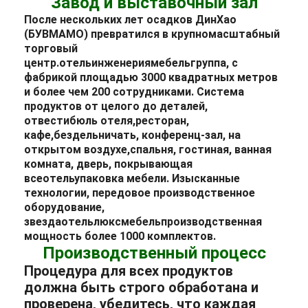
Завод и выставочный зал
После нескольких лет осадков ДинХао
(БУВМАМО) превратился в крупномасштабный
торговый
центр.
отель
инженерия
мебель
группа, с
фабрикой площадью 3000 квадратных метров
и более чем 200 сотрудниками. Система
продуктов от целого до деталей,
от
вестибюль отеля
,
ресторан
,
кафе,
бездельничать
, конференц-зал, на
открытом воздухе,
спальня
, гостиная, ванная
комната, дверь, покрывающая
все
отель
упаковка мебели
. Изысканные
технологии, передовое производственное
оборудование,
звезда
отель
люкс
мебель
производственная
мощность более 1000 комплектов.
Производственный процесс
Процедура для всех продуктов
должна быть строго обработана и
проверена, убедитесь, что каждая