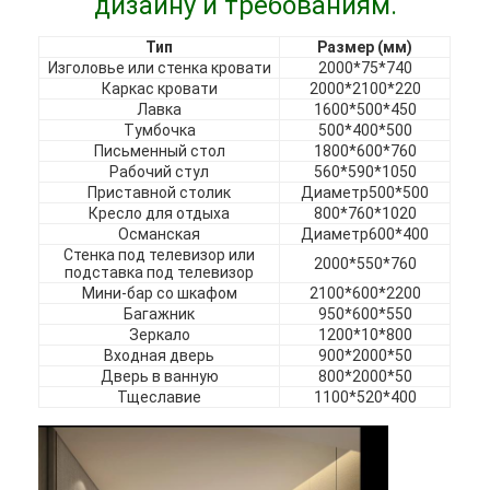
дизайну и требованиям.
Отель мебель
Тип
Размер (мм)
Мебель для вилл
Изголовье или стенка кровати
2000*75*740
Каркас кровати
2000*2100*220
Лавка
1600*500*450
Мебель для квартир
Тумбочка
500*400*500
Письменный стол
1800*600*760
Коммерческая мебель клуба
Рабочий стул
560*590*1050
Приставной столик
Диаметр500*500
Столовая мебель
Кресло для отдыха
800*760*1020
Османская
Диаметр600*400
Офисная мебель
Стенка под телевизор или
2000*550*760
подставка под телевизор
Мини-бар со шкафом
2100*600*2200
Мебельная фурнитура
Багажник
950*600*550
Зеркало
1200*10*800
Обитая мебель
Входная дверь
900*2000*50
Дверь в ванную
800*2000*50
Тщеславие
1100*520*400