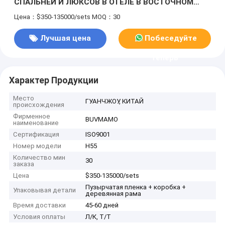
СПАЛЬНЕЙ И ЛЮКСОВ В ОТЕЛЕ В ВОСТОЧНОМ
СТИЛЕ, ДРЕВЕСИНЫ И ТКАНЕВЫХ МАТЕРИАЛОВ
Цена：$350-135000/sets
MOQ：30
ПРЕМИУТОГО ПРЕМИУТА ДЛЯ ПРОЕКТОВ
ИНТЕРЬЕРА ОТЕЛЯ. ПРЯМЫЕ ПОСТАВКИ
Лучшая цена
Побеседуйте
КИТАЙСКОЙ ФАБРИКИ, МЕБЕЛЬ НА ЗАКАЗ
теперь
Характер Продукции
Место
ГУАНЧЖОУ, КИТАЙ
происхождения
Фирменное
BUVMAMO
наименование
Сертификация
ISO9001
Номер модели
H55
Количество мин
30
заказа
Цена
$350-135000/sets
Пузырчатая пленка + коробка +
Упаковывая детали
деревянная рама
Время доставки
45-60 дней
Условия оплаты
Л/К, Т/Т