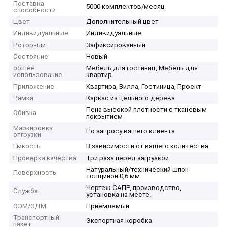
Поставка
5000 комплектов/месяц
способности
Цвет
Дополнительный цвет
Индивидуальные
Индивидуальные
Роторный
Зафиксированный
Состояние
Новый
общее
Мебель для гостиниц, Мебель для
использование
квартир
Приложение
Квартира, Вилла, Гостиница, Проект
Рамка
Каркас из цельного дерева
Пена высокой плотности с тканевым
Обивка
покрытием
Маркировка
По запросу вашего клиента
отгрузки
Емкость
В зависимости от вашего количества
Проверка качества
Три раза перед загрузкой
Натуральный/технический шпон
Поверхность
толщиной 0,6 мм.
Чертеж САПР, производство,
Служба
установка на месте.
ОЭМ/ОДМ
Приемлемый
Транспортный
Экспортная коробка
пакет