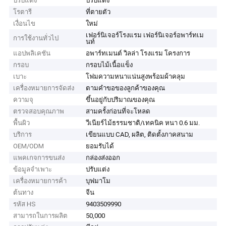
ปรับแต่ง
ปรับแต่ง
โรตารี
ที่ตายตัว
เงื่อนไข
ใหม่
เฟอร์นิเจอร์โรงแรม เฟอร์นิเจอร์อพาร์ทเม
การใช้งานทั่วไป
นท์
แอปพลิเคชัน
อพาร์ทเมนต์ วิลล่า โรงแรม โครงการ
กรอบ
กรอบไม้เนื้อแข็ง
เบาะ
โฟมความหนาแน่นสูงพร้อมผ้าคลุม
เครื่องหมายการจัดส่ง
ตามคำขอของลูกค้าของคุณ
ความจุ
ขึ้นอยู่กับปริมาณของคุณ
ตรวจสอบคุณภาพ
สามครั้งก่อนที่จะโหลด
พื้นผิว
วีเนียร์ไม้ธรรมชาติ/เทคนิค หนา 0.6 มม.
บริการ
เขียนแบบ CAD, ผลิต, ติดตั้งภาคสนาม
OEM/ODM
ยอมรับได้
แพคเกจการขนส่ง
กล่องส่งออก
ข้อมูลจำเพาะ
ปรับแต่ง
เครื่องหมายการค้า
บุฟมาโม
ต้นทาง
จีน
รหัส HS
9403509990
สามารถในการผลิต
50,000