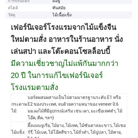
การปรับแต่ง
มีอยู่
สไตล์
ทันสมัย
วัสดุ
ไม้เนื้อแข็ง
เฟอร์นิเจอร์โรงแรมจากไม้แข็งจีน
ใหม่ตามสั่ง อาหารในร้านอาหาร นั่ง
เล่นสปา และโต๊ะคอนโซลล็อบบี้
มีความเชี่ยวชาญไม่แพ้กันมากกว่า
20 ปี ในการแก้ไขเฟอร์นิเจอร์
โรงแรมตามสั่ง
บอร์ดผสมผสานเป็นไปตามมาตรฐานระดับ E1 หรือ
กระดาษ
E2 ของประเทศ, จบด้วยความหนาของ veneer 0.6
ไม้:
มม.ผงไม้ที่มีอุปกรณ์เสริม เช่น เผา, มะเขือเทศดํา, ไม้
โอ๊ค, ตีค, ฯลฯ)
ผึ้งแมนจูเรีย, ไม้ยาง, ไม้เทค, ไม้ซันดาลมะขาว, ไม้เชอ
ไม้แข็ง:
ร์รี่, ไม้เบค, ไม้โอ๊คสีขาว, ไม้ถั่วดํา, ไม้ปูปลา, ไม้พาย,