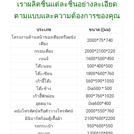
เราผลิตชิ้นแต่ละชิ้นอย่างละเอียด
VR Show
ตามแบบและความต้องการของคุณ
เกี่ยวกับเรา
ประเภท
ขนาด ((มม)
ทัวร์โรงงาน
โครงงานด้านหน้าของเตียงหรือผนัง
2000*75*740
เตียง
การควบคุมคุณภาพ
กรอบเตียง
2000*2100*220
ติดต่อเรา
เบนจ์
1600*500*450
โต๊ะนอน
500*400*500
ข่าว
โต๊ะเขียน
1800*600*760
เก้าอี้โต๊ะ
560*590*1050
กรณี
โต๊ะข้าง
Dia500 * 500
เก้าอี้พักผ่อน
800*760*1020
คำถามที่พบบ่อย
อุตตมาน
Dia600*400
ผนังโทรทัศน์หรือตัววางโทรทัศน์
2000*550*760
พูดคุยกันตอนนี้
มินิบาร์พร้อมตู้เสื้อผ้า
2100*600*2200
รถกระเป๋า
950*600*550
กระจก
1200*10*800