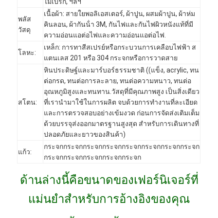
ไม้เบิร์ก, ฯลฯ
เนื้อผ้า: สายใยพอลิเอสเตอร์, ผ้าปูน, ผสมผ้าปูน, ผ้าห่ม
พลัส
คินลอน, ผ้ากันน้ํา 3M, กันไฟและกันไฟผิวหนังแท้ที่มี
วัสดุ
ความอ่อนแอต่อไฟและความอ่อนแอต่อไฟ.
เหล็ก: การทาสีสเปรย์หรือกระบวนการเคลือบไฟฟ้า ส
โลหะ:
แตนเลส 201 หรือ 304 กระจกหรือการวาดสาย
หินประดิษฐ์และมาร์บอร์ธรรมชาติ ((แข็ง, acrylic, ทน
ต่อกรด, ทนต่อการละลาย, ทนต่อความหนาว, ทนต่อ
อุณหภูมิสูงและทนทาน.วัสดุที่มีคุณภาพสูง เป็นสิ่งเดียว
สโตน:
ที่เรานํามาใช้ในการผลิต จบด้วยการทํางานที่ละเอียด
และการตรวจสอบอย่างเข้มงวด ก่อนการจัดส่งเติมเต็ม
ด้วยบรรจุส่งออกมาตรฐานสูงสุด สําหรับการเดินทางที่
ปลอดภัยและยาวของสินค้า)
กระจกกระจกกระจกกระจกกระจกกระจกกระจกกระจก
แก้ว:
กระจกกระจกกระจกกระจกกระจก
หน้าแรก
ด้านล่างนี้คือขนาดของเฟอร์นิเจอร์ที่
สินค้า
แม่นยําสําหรับการอ้างอิงของคุณ
วิดีโอ