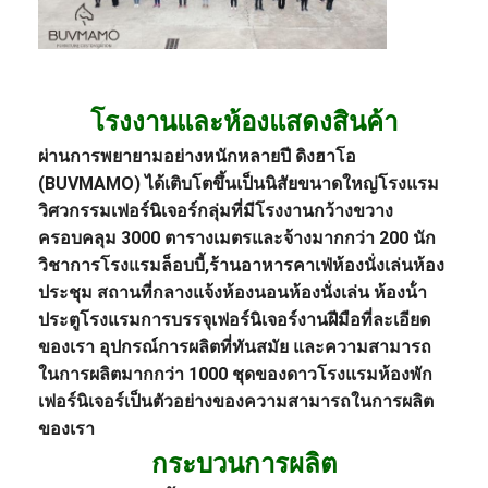
โรงงานและห้องแสดงสินค้า
ผ่านการพยายามอย่างหนักหลายปี ดิงฮาโอ
(BUVMAMO) ได้เติบโตขึ้นเป็นนิสัยขนาดใหญ่
โรงแรม
วิศวกรรม
เฟอร์นิเจอร์
กลุ่มที่มีโรงงานกว้างขวาง
ครอบคลุม 3000 ตารางเมตรและจ้างมากกว่า 200 นัก
วิชาการ
โรงแรมล็อบบี้
,
ร้านอาหาร
คาเฟ่
ห้องนั่งเล่น
ห้อง
ประชุม สถานที่กลางแจ้ง
ห้องนอน
ห้องนั่งเล่น ห้องน้ํา
ประตู
โรงแรม
การบรรจุเฟอร์นิเจอร์
งานฝีมือที่ละเอียด
ของเรา อุปกรณ์การผลิตที่ทันสมัย และความสามารถ
ในการผลิตมากกว่า 1000 ชุดของดาว
โรงแรม
ห้องพัก
เฟอร์นิเจอร์
เป็นตัวอย่างของความสามารถในการผลิต
ของเรา
กระบวนการผลิต