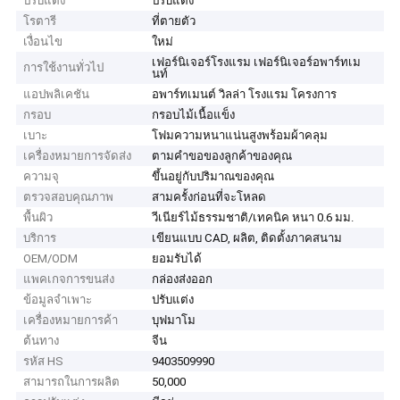
ปรับแต่ง
ปรับแต่ง
โรตารี
ที่ตายตัว
เงื่อนไข
ใหม่
เฟอร์นิเจอร์โรงแรม เฟอร์นิเจอร์อพาร์ทเม
การใช้งานทั่วไป
นท์
แอปพลิเคชัน
อพาร์ทเมนต์ วิลล่า โรงแรม โครงการ
กรอบ
กรอบไม้เนื้อแข็ง
เบาะ
โฟมความหนาแน่นสูงพร้อมผ้าคลุม
เครื่องหมายการจัดส่ง
ตามคำขอของลูกค้าของคุณ
ความจุ
ขึ้นอยู่กับปริมาณของคุณ
ตรวจสอบคุณภาพ
สามครั้งก่อนที่จะโหลด
พื้นผิว
วีเนียร์ไม้ธรรมชาติ/เทคนิค หนา 0.6 มม.
บริการ
เขียนแบบ CAD, ผลิต, ติดตั้งภาคสนาม
OEM/ODM
ยอมรับได้
แพคเกจการขนส่ง
กล่องส่งออก
ข้อมูลจำเพาะ
ปรับแต่ง
เครื่องหมายการค้า
บุฟมาโม
ต้นทาง
จีน
รหัส HS
9403509990
สามารถในการผลิต
50,000