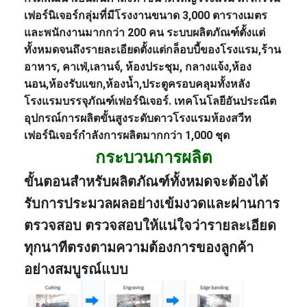
เฟอร์นิเจอร์
กลุ่มที่มีโรงงานขนาด 3,000 ตารางเมตร
และพนักงานมากกว่า 200 คน ระบบผลิตภัณฑ์ตั้งแต่
ทั้งหมดจนถึงรายละเอียดตั้งแต่ก
ล็อบบี้ของโรงแรม
,
ร้าน
อาหาร
, คาเฟ่,
เลานจ์
, ห้องประชุม, กลางแจ้ง,
ห้อง
นอน
,ห้องรับแขก,ห้องน้ำ,ประตูครอบคลุมทั้งหลัง
โรงแรม
บรรจุภัณฑ์เฟอร์นิเจอร์
. เทคโนโลยีอันประณีต
อุปกรณ์การผลิตขั้นสูงระดับดาว
โรงแรม
ห้องสวีท
เฟอร์นิเจอร์
กำลังการผลิตมากกว่า 1,000 ชุด
กระบวนการผลิต
ขั้นตอนสำหรับผลิตภัณฑ์ทั้งหมดจะต้องได้
รับการประมวลผลอย่างเข้มงวดและผ่านการ
ตรวจสอบ ตรวจสอบให้แน่ใจว่ารายละเอียด
ทุกนาทีตรงตามความต้องการของลูกค้า
อย่างสมบูรณ์แบบ