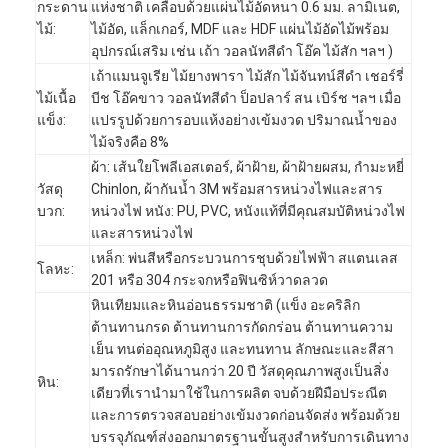
กระดาน
แห่งชาติ เคลือบด้วยแผ่นไม้อัดหนา 0.6 มม. ลามิเนต,
ไม้:
ไม้อัด, แล็กเกอร์, MDF และ HDF แผ่นไม้อัดไม้พร้อม
อุปกรณ์เสริม เช่น เถ้า วอลนัทสีดำ โอ๊ค ไม้สัก ฯลฯ )
เถ้าแมนจูเรีย ไม้ยางพารา ไม้สัก ไม้จันทน์สีดำ เชอร์รี่
ไม้เนื้อ
บีช โอ๊คขาว วอลนัทสีดำ ป็อปลาร์ สน เบิร์ช ฯลฯ เมื่อ
แข็ง:
แปรรูปด้วยการอบแห้งอย่างเข้มงวด ปริมาณน้ำของ
ไม้จริงคือ 8%
ผ้า: เส้นใยโพลีเอสเตอร์, ผ้าฝ้าย, ผ้าฝ้ายผสม, กำมะหยี่
วัสดุ
Chinlon, ผ้ากันน้ำ 3M พร้อมสารหน่วงไฟและสาร
บวก:
หน่วงไฟ หนัง: PU, PVC, หนังแท้ที่มีคุณสมบัติหน่วงไฟ
และสารหน่วงไฟ
เหล็ก: พ่นสีหรือกระบวนการชุบด้วยไฟฟ้า สแตนเลส
โลหะ:
201 หรือ 304 กระจกหรือฟินซิห์วาดลวด
หินเทียมและหินอ่อนธรรมชาติ (แข็ง อะคริลิก
ต้านทานกรด ต้านทานการกัดกร่อน ต้านทานความ
หน้าแรก
เย็น ทนต่ออุณหภูมิสูง และทนทาน ลักษณะและสีสา
มารถรักษาได้นานกว่า 20 ปี วัสดุคุณภาพสูงเป็นสิ่ง
สินค้า
หิน:
เดียวที่เรานำมาใช้ในการผลิต จบด้วยฝีมือประณีต
และการตรวจสอบอย่างเข้มงวดก่อนจัดส่ง พร้อมด้วย
วิดีโอ
บรรจุภัณฑ์ส่งออกมาตรฐานขั้นสูงสำหรับการเดินทาง