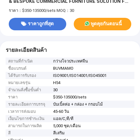
& BESPOKE COMMERCIAL FURNITURE SOLUTION FOR
GLOBAL HOTEL DEVELOPERS วัสดุไม้แข็ง คุณภาพสูง วี
ราคา：$350-135000/sets
MOQ：30
เนียร์และวัสดุกระดาษสําหรับล็อบบี้, ห้องพัก, เบนเค้ท
ราคาถูกที่สุด
พูดคุยกันตอนนี้
รายละเอียดสินค้า
สถานที่กำเนิด
กว่างโจวประเทศจีน
ชื่อแบรนด์
BUVMAMO
ได้รับการรับรอง
ISO9001/ISO14001/ISO45001
หมายเลขรุ่น
H54
จำนวนสั่งซื้อขั้นต่ำ
30
ราคา
$350-135000/sets
รายละเอียดการบรรจุ
บับเบิ้ลห่อ + กล่อง + กรอบไม้
เวลาการส่งมอบ
45-60 วัน
เงื่อนไขการชำระเงิน
แอล/C,ที/ที
สามารถในการผลิต
5,000 ชุด/เดือน
สี
สีเสริม