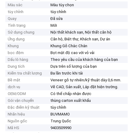
Màu sắc
Màu tùy chọn
tùy chỉnh
tùy chỉnh
Quay
Đã sửa
Tình trạng
Mới
Sử dụng chung
Nội thất khách sạn, Nội thất căn hộ
Ứng dụng
Căn hộ, Biệt thự, Khách sạn, Dự án
Khung
Khung Gỗ Chắc Chắn
bọc đệm
Bọt mật độ cao với vỏ vải
Dấu lô hàng
Theo yêu cầu của khách hàng của bạn
Dung tích
Dựa trên số lượng của bạn
Kiểm tra chất lượng
Ba lần trước khi tải
Bề mặt
Veneer gỗ tự nhiên/kỹ thuật dày 0,6 mm.
dịch vụ
Vẽ CAD, Sản xuất, Lắp đặt hiện trường.
OEM/ODM
Có thể chấp nhận được
Gói vận chuyển
thùng carton xuất khẩu
Đặc điểm kỹ thuật
tùy chỉnh
Nhãn hiệu
BUVMAMO
Nguồn gốc
Trung Quốc
Mã HS
9403509990