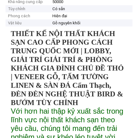
Khả năng cung cấp
50000
Tùy chỉnh
Có sẵn
Phong cách
Hiện đại
Vật liệu
Gỗ nguyên khối
THIẾT KẾ NỘI THẤT KHÁCH
SẠN CAO CẤP PHONG CÁCH
TRUNG QUỐC MỚI | LOBBY,
GIẢI TRÍ GIẢI TRÍ & PHÒNG
KHÁCH GIA ĐÌNH CHỦ ĐỀ THỎ
| VENEER GỖ, TẤM TƯỜNG
LINEN & SÀN ĐÁ Cẩm Thạch,
ĐÈN ĐÈN NGHỆ THUẬT BIRD &
BƯỚM TÙY CHỈNH
Với hơn hai thập kỷ xuất sắc trong
lĩnh vực nội thất khách sạn theo
yêu cầu, chúng tôi mang đến trải
nghiệm và sự khéo léo tuyệt vời