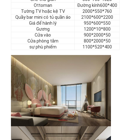
nội thất khách sạn
Ottoman
Đường kính600*400
Tường TV hoặc kệ TV
2000*550*760
Quầy bar mini có tủ quần áo
2100*600*2200
Đồ nội thất biệt thự
Giá để hành lý
950*600*550
Gương
1200*10*800
Đồ nội thất căn hộ
Cửa vào
900*2000*50
Cửa phòng tắm
800*2000*50
Đồ nội thất câu lạc bộ thương mại
sự phù phiếm
1100*520*400
Đồ nội thất phòng ăn
Nội thất văn phòng
Đồ đạc cố định
Nội thất bọc da