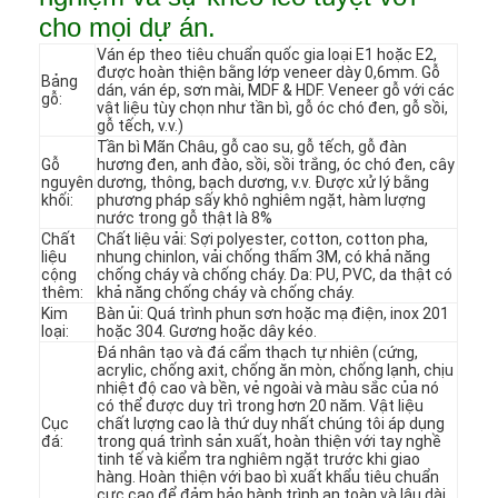
cho mọi dự án.
Ván ép theo tiêu chuẩn quốc gia loại E1 hoặc E2,
được hoàn thiện bằng lớp veneer dày 0,6mm. Gỗ
Bảng
dán, ván ép, sơn mài, MDF & HDF. Veneer gỗ với các
gỗ:
vật liệu tùy chọn như tần bì, gỗ óc chó đen, gỗ sồi,
gỗ tếch, v.v.)
Tần bì Mãn Châu, gỗ cao su, gỗ tếch, gỗ đàn
Gỗ
hương đen, anh đào, sồi, sồi trắng, óc chó đen, cây
nguyên
dương, thông, bạch dương, v.v. Được xử lý bằng
khối:
phương pháp sấy khô nghiêm ngặt, hàm lượng
nước trong gỗ thật là 8%
Chất
Chất liệu vải: Sợi polyester, cotton, cotton pha,
liệu
nhung chinlon, vải chống thấm 3M, có khả năng
cộng
chống cháy và chống cháy. Da: PU, PVC, da thật có
thêm:
khả năng chống cháy và chống cháy.
Kim
Bàn ủi: Quá trình phun sơn hoặc mạ điện, inox 201
loại:
hoặc 304. Gương hoặc dây kéo.
Đá nhân tạo và đá cẩm thạch tự nhiên (cứng,
acrylic, chống axit, chống ăn mòn, chống lạnh, chịu
Trang chủ
nhiệt độ cao và bền, vẻ ngoài và màu sắc của nó
có thể được duy trì trong hơn 20 năm. Vật liệu
Các sản phẩm
Cục
chất lượng cao là thứ duy nhất chúng tôi áp dụng
đá:
trong quá trình sản xuất, hoàn thiện với tay nghề
tinh tế và kiểm tra nghiêm ngặt trước khi giao
Video
hàng. Hoàn thiện với bao bì xuất khẩu tiêu chuẩn
cực cao để đảm bảo hành trình an toàn và lâu dài