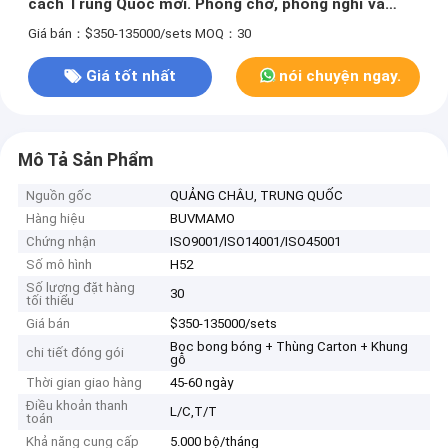
cách Trung Quốc mới. Phòng chờ, phòng nghỉ và
phòng khách gia đình theo chủ đề thỏ.
Giá bán：$350-135000/sets
MOQ：30
Giá tốt nhất
nói chuyện ngay.
Mô Tả Sản Phẩm
Nguồn gốc
QUẢNG CHÂU, TRUNG QUỐC
Hàng hiệu
BUVMAMO
Chứng nhận
ISO9001/ISO14001/ISO45001
Số mô hình
H52
Số lượng đặt hàng
30
tối thiểu
Giá bán
$350-135000/sets
Bọc bong bóng + Thùng Carton + Khung
chi tiết đóng gói
gỗ
Thời gian giao hàng
45-60 ngày
Điều khoản thanh
L/C,T/T
toán
Khả năng cung cấp
5.000 bộ/tháng