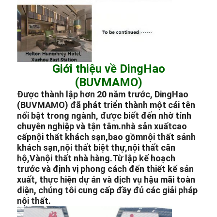
Giới thiệu về DingHao
(BUVMAMO)
Được thành lập hơn 20 năm trước, DingHao
(BUVMAMO) đã phát triển thành một cái tên
nổi bật trong ngành, được biết đến nhờ tính
chuyên nghiệp và tận tâm.
nhà sản xuất
cao
cấp
nội thất khách sạn,
bao gồm
nội thất sảnh
khách sạn,
nội thất biệt thự,
nội thất căn
hộ,
Và
nội thất nhà hàng.
Từ lập kế hoạch
trước và định vị phong cách đến thiết kế sản
xuất, thực hiện dự án và dịch vụ hậu mãi toàn
diện, chúng tôi cung cấp đầy đủ các giải pháp
nội thất.