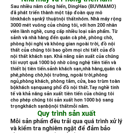
Sau nhiều năm cống hiến, DingHao (BUVMAMO)
đã phát triển thành một tập đoàn quy mô
lớn
khách sạn
kỹ thuật
nội thất
nhóm. Nhà máy rộng
3000 mét vuông của chúng tôi, với hơn 200 nhân
viên lành nghề, cung cấp nhiều loại sản phẩm. Từ
sảnh và nhà hàng đến quán cà phê, phòng chờ,
phòng hội nghị và không gian ngoài trời, đồ nội
thất của chúng tôi bao gồm mọi chi tiết của đồ
nội thất khách sạn. Khả năng sản xuất của chúng
tôi vượt quá 1000 bộ nhờ công nghệ tiên tiến và
thiết bị tiên tiến.
sảnh khách sạn,
nhà hàng,
quán cà
phê,
phòng chờ,
hội trường, ngoài trời,
phòng
ngủ,
phòng khách, phòng tắm, cửa, bao trùm toàn
bộ
khách sạn
quang phổ đồ nội thất.
Tay nghề tinh
tế và khả năng sản xuất tiên tiến của chúng tôi
cho phép chúng tôi sản xuất hơn 1000 bộ sang
trọng
khách sạn
bộ
nội thất
mỗi năm.
Quy trình sản xuất
Mỗi sản phẩm đều trải qua quá trình xử lý
và kiểm tra nghiêm ngặt để đảm bảo