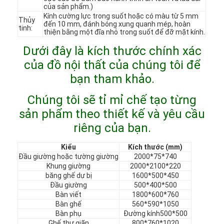
của sản phẩm.)
Chương trình VR
Kính cường lực trong suốt hoặc có màu từ 5 mm
Thủy
đến 10 mm, đánh bóng xung quanh mép, hoàn
tinh:
Về chúng tôi
thiện bằng một đĩa nhỏ trong suốt để đỡ mặt kính.
Dưới đây là kích thước chính xác
Tham quan nhà máy
của đồ nội thất của chúng tôi để
Kiểm soát chất lượng
bạn tham khảo.
Chúng tôi sẽ tỉ mỉ chế tạo từng
Liên hệ
sản phẩm theo thiết kế và yêu cầu
Tin tức
riêng của bạn.
Các trường hợp
Kiểu
Kích thước (mm)
Đầu giường hoặc tường giường
2000*75*740
Câu hỏi thường gặp
Khung giường
2000*2100*220
băng ghế dự bị
1600*500*450
Đầu giường
500*400*500
nói chuyện ngay.
Bàn viết
1800*600*760
Bàn ghế
560*590*1050
Bàn phụ
Đường kính500*500
Ghế thư giãn
800*760*1020