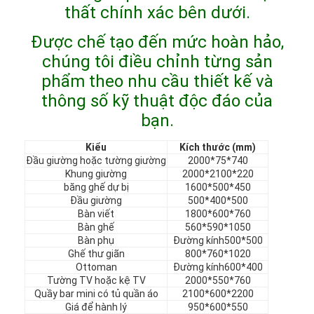
thất chính xác bên dưới.
Chương trình VR
Được chế tạo đến mức hoàn hảo,
Về chúng tôi
chúng tôi điều chỉnh từng sản
Tham quan nhà máy
phẩm theo nhu cầu thiết kế và
thông số kỹ thuật độc đáo của
Kiểm soát chất lượng
bạn.
Liên hệ
Kiểu
Kích thước (mm)
Đầu giường hoặc tường giường
2000*75*740
Tin tức
Khung giường
2000*2100*220
băng ghế dự bị
1600*500*450
Các trường hợp
Đầu giường
500*400*500
Bàn viết
1800*600*760
Bàn ghế
560*590*1050
Câu hỏi thường gặp
Bàn phụ
Đường kính500*500
Ghế thư giãn
800*760*1020
nói chuyện ngay.
Ottoman
Đường kính600*400
Tường TV hoặc kệ TV
2000*550*760
Quầy bar mini có tủ quần áo
2100*600*2200
Giá để hành lý
950*600*550