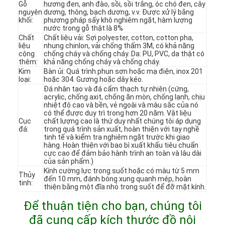
Gỗ
hương đen, anh đào, sồi, sồi trắng, óc chó đen, cây
nguyên
dương, thông, bạch dương, v.v. Được xử lý bằng
khối:
phương pháp sấy khô nghiêm ngặt, hàm lượng
nước trong gỗ thật là 8%
Chất
Chất liệu vải: Sợi polyester, cotton, cotton pha,
liệu
nhung chinlon, vải chống thấm 3M, có khả năng
cộng
chống cháy và chống cháy. Da: PU, PVC, da thật có
thêm:
khả năng chống cháy và chống cháy.
Kim
Bàn ủi: Quá trình phun sơn hoặc mạ điện, inox 201
loại:
hoặc 304. Gương hoặc dây kéo.
Đá nhân tạo và đá cẩm thạch tự nhiên (cứng,
acrylic, chống axit, chống ăn mòn, chống lạnh, chịu
nhiệt độ cao và bền, vẻ ngoài và màu sắc của nó
có thể được duy trì trong hơn 20 năm. Vật liệu
Cục
chất lượng cao là thứ duy nhất chúng tôi áp dụng
đá:
trong quá trình sản xuất, hoàn thiện với tay nghề
tinh tế và kiểm tra nghiêm ngặt trước khi giao
hàng. Hoàn thiện với bao bì xuất khẩu tiêu chuẩn
cực cao để đảm bảo hành trình an toàn và lâu dài
của sản phẩm.)
Trang chủ
Kính cường lực trong suốt hoặc có màu từ 5 mm
Thủy
đến 10 mm, đánh bóng xung quanh mép, hoàn
tinh:
thiện bằng một đĩa nhỏ trong suốt để đỡ mặt kính.
Các sản phẩm
Để thuận tiện cho bạn, chúng tôi
Video
đã cung cấp kích thước đồ nội