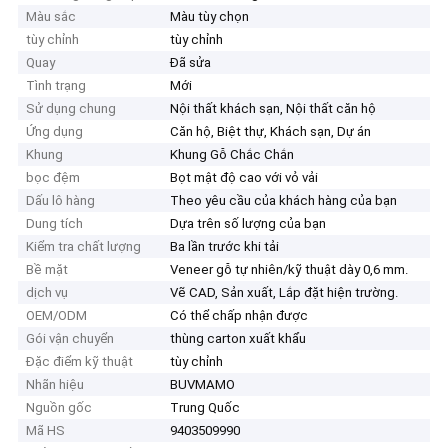
Màu sắc
Màu tùy chọn
tùy chỉnh
tùy chỉnh
Quay
Đã sửa
Tình trạng
Mới
Sử dụng chung
Nội thất khách sạn, Nội thất căn hộ
Ứng dụng
Căn hộ, Biệt thự, Khách sạn, Dự án
Khung
Khung Gỗ Chắc Chắn
bọc đệm
Bọt mật độ cao với vỏ vải
Dấu lô hàng
Theo yêu cầu của khách hàng của bạn
Dung tích
Dựa trên số lượng của bạn
Kiểm tra chất lượng
Ba lần trước khi tải
Bề mặt
Veneer gỗ tự nhiên/kỹ thuật dày 0,6 mm.
dịch vụ
Vẽ CAD, Sản xuất, Lắp đặt hiện trường.
OEM/ODM
Có thể chấp nhận được
Gói vận chuyển
thùng carton xuất khẩu
Đặc điểm kỹ thuật
tùy chỉnh
Nhãn hiệu
BUVMAMO
Nguồn gốc
Trung Quốc
Mã HS
9403509990