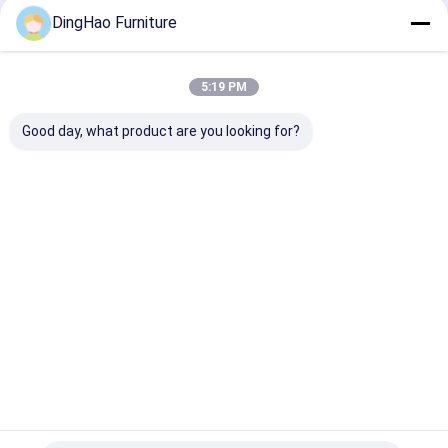
tông, sau đó được cố định bằng khung gỗ để bảo vệ tối ưu.
DingHao Furniture
Chúng tôi nồng nhiệt chào đón chuyến thăm
của bạn đến Công ty TNHH Nội thất Khách
sạn Quảng Châu Donghao (BUVMAMO).
5:19 PM
Khám phá các lựa chọn vật liệu đa dạng của
chúng tôi được thiết kế để đáp ứng nhu cầu cụ
Good day, what product are you looking for?
thể của bạn
nội thất khách sạn
nhu cầu.