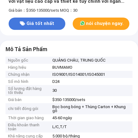
với vật liệu cao cấp và thiết kế tùy chỉnh với ngăn
kéo mềm đóng và tổ chức kéo ra.
Giá bán：$350-135000/sets
MOQ：30
Giá tốt nhất
nói chuyện ngay.
Mô Tả Sản Phẩm
Nguồn gốc
QUẢNG CHÂU, TRUNG QUỐC
Hàng hiệu
BUVMAMO
Chứng nhận
ISO9001/ISO14001/ISO45001
Số mô hình
D24
Số lượng đặt hàng
30
tối thiểu
Giá bán
$350-135000/sets
Bọc bong bóng + Thùng Carton + Khung
chi tiết đóng gói
gỗ
Thời gian giao hàng
45-60 ngày
Điều khoản thanh
L/C,T/T
toán
Khả năng cung cấp
5.000 bộ/tháng