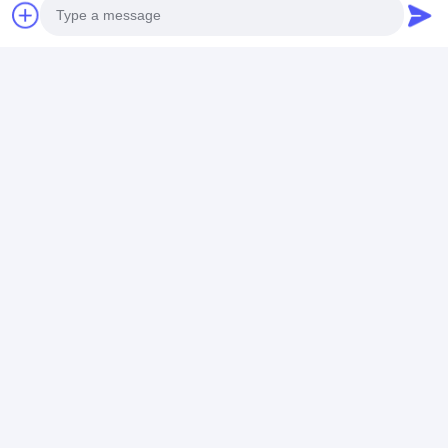
Photo
Video Call
Audio Call
Chúng tôi cung cấp một loạt các dịch vụ nội
thất dự án tùy chỉnh. Để hiểu rõ hơn yêu cầu
của bạn, chúng ta hãy trò chuyện. Chúng tôi
mong muốn được hợp tác với bạn.