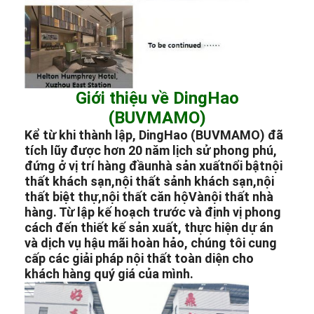
Giới thiệu về DingHao
(BUVMAMO)
Kể từ khi thành lập, DingHao (BUVMAMO) đã
tích lũy được hơn 20 năm lịch sử phong phú,
đứng ở vị trí hàng đầu
nhà sản xuất
nổi bật
nội
thất khách sạn
,
nội thất sảnh khách sạn
,
nội
thất biệt thự
,
nội thất căn hộ
Và
nội thất nhà
hàng
. Từ lập kế hoạch trước và định vị phong
cách đến thiết kế sản xuất, thực hiện dự án
và dịch vụ hậu mãi hoàn hảo, chúng tôi cung
cấp các giải pháp nội thất toàn diện cho
khách hàng quý giá của mình.