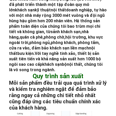
đã phát triển thành một tập đoàn quy mô
lớn
khách sạn
kỹ thuật
nội thất
doanh nghiệp, tự hào
với một nhà máy rộng 3000 mét vuông và đội ngũ
hùng hậu gồm hơn 200 nhân viên. Hệ thống sản
phẩm toàn diện của chúng tôi bao trùm mọi chi
tiết và không gian, từ
sảnh khách sạn
,
nhà
hàng,
quán cà phê,
phòng chờ,
hội trường, khu vực
ngoài trời,
phòng ngủ,
phòng khách, phòng tắm,
cửa ra vào, đảm bảo khách sạn liền mạch
nội
thất
bưu kiện.
Với tay nghề tinh xảo, thiết bị sản
xuất tiên tiến và khả năng sản xuất hơn 1000 bộ
ngôi sao cao cấp
khách sạn
bộ
nội thất
, chúng tôi
là vô song trong ngành.
Quy trình sản xuất
Mỗi sản phẩm đều trải qua quá trình xử lý
và kiểm tra nghiêm ngặt để đảm bảo
rằng ngay cả những chi tiết nhỏ nhất
cũng đáp ứng các tiêu chuẩn chính xác
của khách hàng.