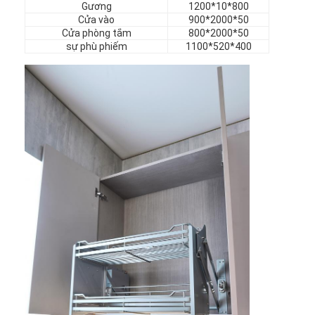
Gương
1200*10*800
nội thất khách sạn
Cửa vào
900*2000*50
Cửa phòng tắm
800*2000*50
Đồ nội thất biệt thự
sự phù phiếm
1100*520*400
Đồ nội thất căn hộ
Đồ nội thất câu lạc bộ thương mại
Đồ nội thất phòng ăn
Nội thất văn phòng
Đồ đạc cố định
Nội thất bọc da