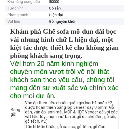
Khả năng cung cấp
50000
Tùy chỉnh
Có sẵn
Phong cách
Hiện đại
Vật liệu
Gỗ nguyên khối
Khám phá Ghế sofa mô-đun dài bọc
vải nhung hình chữ L hiện đại, một
kiệt tác được thiết kế cho không gian
phòng khách sang trọng.
Với hơn 20 năm kinh nghiệm
chuyên môn vượt trội về nội thất
khách sạn theo yêu cầu, chúng tôi
mang đến sự xuất sắc và chính xác
cho mọi dự án.
Ván ép theo tiêu chuẩn quốc gia loại E1 hoặc E2,
được hoàn thiện bằng lớp veneer dày 0,6mm. Gỗ
Bảng
dán, ván ép, sơn mài, MDF & HDF. Veneer gỗ với các
gỗ:
vật liệu tùy chọn như tần bì, gỗ óc chó đen, gỗ sồi,
gỗ tếch, v.v.)
Tần bì Mãn Châu, gỗ cao su, gỗ tếch, gỗ đàn