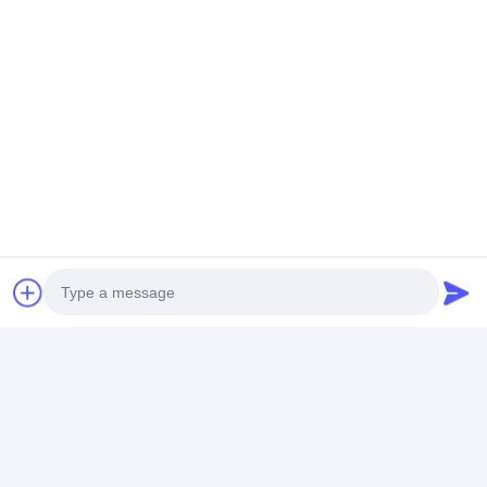
của bạn, vui lòng thảo luận với chúng tôi.
Chúng tôi mong muốn hợp tác với bạn.
Photo
Video Call