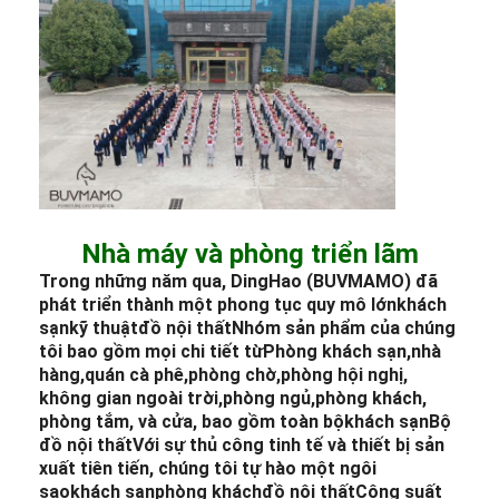
Nhà máy và phòng triển lãm
Trong những năm qua, DingHao (BUVMAMO) đã
phát triển thành một phong tục quy mô lớn
khách
sạn
kỹ thuật
đồ nội thất
Nhóm sản phẩm của chúng
tôi bao gồm mọi chi tiết từ
Phòng khách sạn
,
nhà
hàng,
quán cà phê,
phòng chờ,
phòng hội nghị,
không gian ngoài trời,
phòng ngủ,
phòng khách,
phòng tắm, và cửa, bao gồm toàn bộ
khách sạn
Bộ
đồ nội thất
Với sự thủ công tinh tế và thiết bị sản
xuất tiên tiến, chúng tôi tự hào một ngôi
sao
khách sạn
phòng khách
đồ nội thất
Công suất