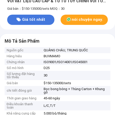
VỚI VẬT LIỆU CAO CẤP & TỦ TỦ TÙY CHỈNH VỚI TỔ
CHỨC ĐÓNG MỀM & THÔNG MINH
Giá bán：$150-135000/sets
MOQ：30
Giá tốt nhất
nói chuyện ngay.
Mô Tả Sản Phẩm
Nguồn gốc
QUẢNG CHÂU, TRUNG QUỐC
Hàng hiệu
BUVMAMO
Chứng nhận
ISO9001/ISO14001/ISO45001
Số mô hình
D25
Số lượng đặt hàng
30
tối thiểu
Giá bán
$150-135000/sets
Bọc bong bóng + Thùng Carton + Khung
chi tiết đóng gói
gỗ
Thời gian giao hàng
45-60 ngày
Điều khoản thanh
L/C,T/T
toán
Khả năng cung cấp
5.000 bộ/tháng