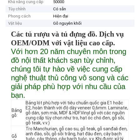
Khả năng cung cấp
50000
Tùy chỉnh
Có sẵn
Phong cách
Hiện đại
Vật liệu
Gỗ nguyên khối
Các tủ rượu và tủ đựng đồ. Dịch vụ
OEM/ODM với vật liệu cao cấp.
Với hơn 20 năm chuyên môn trong
đồ nội thất khách sạn tùy chỉnh,
chúng tôi tự hào về việc cung cấp
nghệ thuật thủ công vô song và các
giải pháp phù hợp với nhu cầu của
bạn.
Bảng lót phù hợp với tiêu chuẩn quốc gia E1 hoặc
E2, hoàn thành với độ dày veneer 0,6mm. Laminate,
Bảng
gỗ dán, sơn mài, MDF & HDF.Vinyl gỗ với các nguồn
gỗ:
cung cấp tùy chọn như tro, hạt óc chó đen, gỗ sồi,
gỗ teak, v.v.)
Tro Manchurian, gỗ cao su, gỗ teak, gỗ sanđali đen,
anh đào, sồi, gỗ sồi trắng, hạt đậu đen, cây bạch
Gỗ
tuộc, cây thông, cây bạch tuộc, v.v. Khi được xử lý