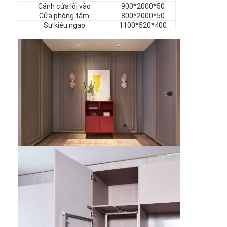
nội thất khách sạn
Cánh cửa lối vào
900*2000*50
Cửa phòng tắm
800*2000*50
Sự kiêu ngạo
1100*520*400
Đồ nội thất biệt thự
Đồ nội thất căn hộ
Đồ nội thất câu lạc bộ thương mại
Đồ nội thất phòng ăn
Nội thất văn phòng
Đồ đạc cố định
Nội thất bọc da