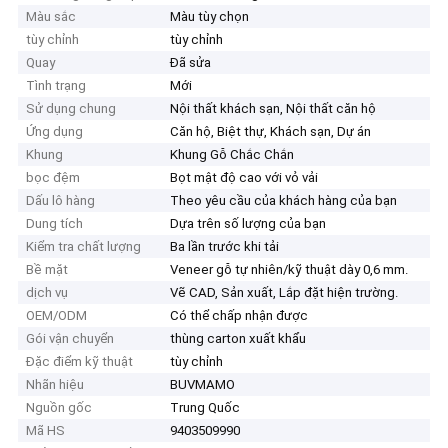
Màu sắc
Màu tùy chọn
tùy chỉnh
tùy chỉnh
Quay
Đã sửa
Tình trạng
Mới
Sử dụng chung
Nội thất khách sạn, Nội thất căn hộ
Ứng dụng
Căn hộ, Biệt thự, Khách sạn, Dự án
Khung
Khung Gỗ Chắc Chắn
bọc đệm
Bọt mật độ cao với vỏ vải
Dấu lô hàng
Theo yêu cầu của khách hàng của bạn
Dung tích
Dựa trên số lượng của bạn
Kiểm tra chất lượng
Ba lần trước khi tải
Bề mặt
Veneer gỗ tự nhiên/kỹ thuật dày 0,6 mm.
dịch vụ
Vẽ CAD, Sản xuất, Lắp đặt hiện trường.
OEM/ODM
Có thể chấp nhận được
Gói vận chuyển
thùng carton xuất khẩu
Đặc điểm kỹ thuật
tùy chỉnh
Nhãn hiệu
BUVMAMO
Nguồn gốc
Trung Quốc
Mã HS
9403509990