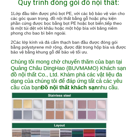
Quy trình đóng gói đồ nội thất:
1Lớp đầu tiên được phủ bọt PE, với các bộ bảo vệ ván cho
các góc quan trọng. đồ nội thất bằng gỗ hoặc phụ kiện
phần cứng được bọc bằng bọt PE hoặc bọt biển,tiếp theo
là một túi dệt với khâu hoặc một hộp bìa với băng niêm
phong cho bao bì bên ngoài.
2Các lớp kính và đá cẩm thạch ban đầu được đóng gói
bằng polystyrene mở rộng, được đặt trong hộp bìa và được
bảo vệ bằng khung gỗ để bảo vệ tối ưu.
Chúng tôi mong chờ chuyến thăm của bạn tại
Quảng Châu DingHao (BUVMAMO) Khách sạn
đồ nội thất Co., Ltd. Khám phá các vật liệu đa
dạng của chúng tôi để đáp ứng tất cả các yêu
cầu của bạn
Đồ nội thất khách sạn
nhu cầu.