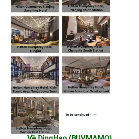
Về DingHao (BUVMAMO)