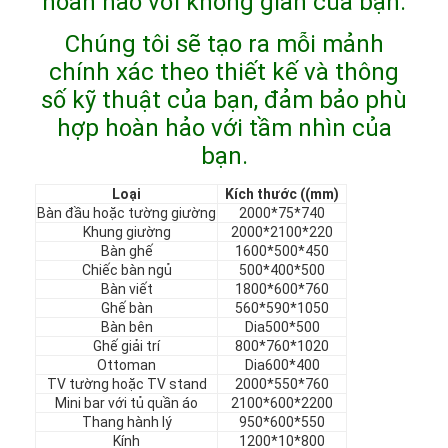
hoàn hảo với không gian của bạn.
Chương trình VR
Chúng tôi sẽ tạo ra mỗi mảnh
Về chúng tôi
chính xác theo thiết kế và thông
số kỹ thuật của bạn, đảm bảo phù
Tham quan nhà máy
hợp hoàn hảo với tầm nhìn của
bạn.
Kiểm soát chất lượng
Loại
Kích thước ((mm)
Liên hệ
Bàn đầu hoặc tường giường
2000*75*740
Khung giường
2000*2100*220
Tin tức
Bàn ghế
1600*500*450
Chiếc bàn ngủ
500*400*500
Các trường hợp
Bàn viết
1800*600*760
Ghế bàn
560*590*1050
Bàn bên
Dia500*500
Câu hỏi thường gặp
Ghế giải trí
800*760*1020
Ottoman
Dia600*400
nói chuyện ngay.
TV tường hoặc TV stand
2000*550*760
Mini bar với tủ quần áo
2100*600*2200
Thang hành lý
950*600*550
Kính
1200*10*800