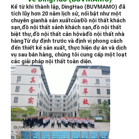
Kể từ khi thành lập, DingHao (BUVMAMO) đã
tích lũy hơn 20 năm lịch sử, nổi bật như một
chuyên gia
nhà sản xuất
của
Đồ nội thất khách
sạn
,
đồ nội thất sảnh khách sạn
,
đồ nội thất
biệt thự
,
đồ nội thất căn hộ
và
đồ nội thất nhà
hàng
Từ dự định trước và định vị phong cách
đến thiết kế sản xuất, thực hiện dự án và dịch
vụ sau bán hàng, chúng tôi cung cấp một loạt
các giải pháp nội thất toàn diện.