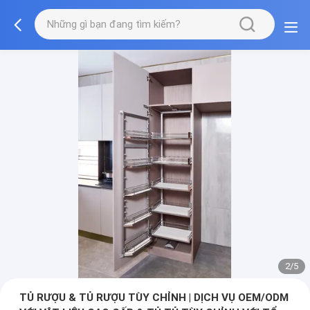
3/5
TỦ RƯỢU & TỦ RƯỢU TÙY CHỈNH | DỊCH VỤ OEM/ODM