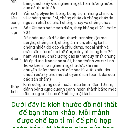
rắn:
bằng cách sấy khô nghiêm ngặt, hàm lượng nước
của gỗ thực là 8%
Vật
Vải: sợi polyester, bông, bông trộn, nhung chinlon,
liệu
vải chống nước 3M, chống cháy và chống cháy.da
cộng:
nguyên chất có chất chống cháy và chống cháy.
kim
Sắt: Xịt sơn hoặc sơn điện, thép không gỉ 201 hoặc
loại:
304.
Đá nhân tạo và đá cẩm thạch tự nhiên ((cứng,
acrylic, chống axit, chống ăn mòn, chống lạnh,
chống nhiệt độ cao và chịu đựng, ngoại hình và
màu sắc của nó có thể được duy trì trong hơn 20
năm.Vật liệu chất lượng cao là thứ duy nhất chúng
Stone:
tôi áp dụng trong sản xuất, hoàn thành với sự tinh
tế, và kiểm tra nghiêm ngặt trước khi vận
chuyển.Hoàn thành với các bao bì xuất khẩu tiêu
chuẩn cực kỳ cho một chuyến đi an toàn & dài của
các sản phẩm)
Kính cứng trong suốt hoặc màu 5mm đến 10mm,
thủy
đánh bóng xung quanh cạnh, hoàn thành bằng một
tinh:
đĩa trong suốt nhỏ để hỗ trợ mặt kính.
Trang chủ
Dưới đây là kích thước đồ nội thất
Các sản phẩm
để bạn tham khảo. Mỗi mảnh
được chế tạo tỉ mỉ để phù hợp
Video