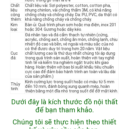
Chất
Chất liệu vải: Sợi polyester, cotton, cotton pha,
liệu
nhung chinlon, vải chống thấm 3M, có khả năng
cộng
chống cháy và chống cháy. Da: PU, PVC, da thật có
thêm:
khả năng chống cháy và chống cháy.
Kim
Bàn ủi: Quá trình phun sơn hoặc mạ điện, inox 201
loại:
hoặc 304. Gương hoặc dây kéo.
Đá nhân tạo và đá cẩm thạch tự nhiên (cứng,
acrylic, chống axit, chống ăn mòn, chống lạnh, chịu
nhiệt độ cao và bền, vẻ ngoài và màu sắc của nó
có thể được duy trì trong hơn 20 năm. Vật liệu
Cục
chất lượng cao là thứ duy nhất chúng tôi áp dụng
đá:
trong quá trình sản xuất, hoàn thiện với tay nghề
tinh tế và kiểm tra nghiêm ngặt trước khi giao
hàng. Hoàn thiện với bao bì xuất khẩu tiêu chuẩn
cực cao để đảm bảo hành trình an toàn và lâu dài
của sản phẩm.)
Kính cường lực trong suốt hoặc có màu từ 5 mm
Thủy
đến 10 mm, đánh bóng xung quanh mép, hoàn
tinh:
thiện bằng một đĩa nhỏ trong suốt để đỡ mặt kính.
Trang chủ
Dưới đây là kích thước đồ nội thất
để bạn tham khảo.
Các sản phẩm
Chúng tôi sẽ thực hiện theo thiết
Video