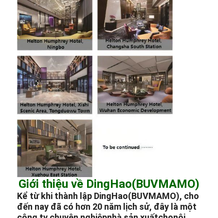
Giới thiệu về DingHao(BUVMAMO)
Kể từ khi thành lập DingHao(BUVMAMO), cho
đến nay đã có hơn 20 năm lịch sử, đây là một
công ty chuyên nghiệp
nhà sản xuất
cho
nội