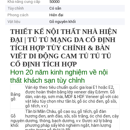
Khả năng cung cấp
50000
Tùy chỉnh
Có sẵn
Phong cách
Hiện đại
Vật liệu
Gỗ nguyên khối
THIẾT KẾ NỘI THẤT NHÀ HIỆN
ĐẠI | TỦ TỦ MẠNG DA CỐ ĐỊNH
TÍCH HỢP TÙY CHỈNH & BÀN
VIẾT DI ĐỘNG CAM TỦ TỦ TỦ
CỐ ĐỊNH TÍCH HỢP
Hơn 20 năm kinh nghiệm về nội
thất khách sạn tùy chỉnh
Ván ép theo tiêu chuẩn quốc gia loại E1 hoặc E2,
được hoàn thiện bằng lớp veneer dày 0,6mm. Gỗ
Bảng
dán, ván ép, sơn mài, MDF & HDF. Veneer gỗ với các
gỗ:
vật liệu tùy chọn như tần bì, gỗ óc chó đen, gỗ sồi,
gỗ tếch, v.v.)
Tần bì Mãn Châu, gỗ cao su, gỗ tếch, gỗ đàn
Gỗ
hương đen, anh đào, sồi, sồi trắng, óc chó đen, cây
nguyên
dương, thông, bạch dương, v.v. Được xử lý bằng
khối:
phương pháp sấy khô nghiêm ngặt, hàm lượng
nước trong gỗ thật là 8%