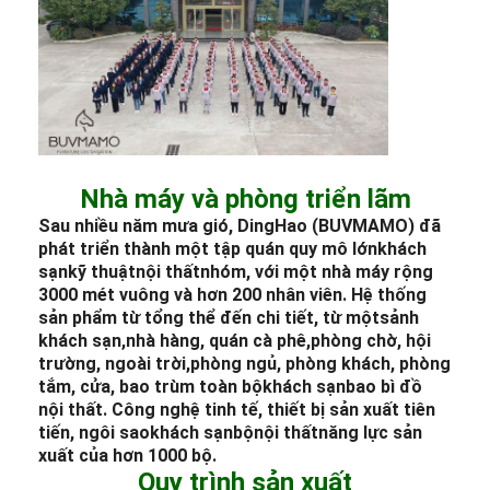
Nhà máy và phòng triển lãm
Sau nhiều năm mưa gió, DingHao (BUVMAMO) đã
phát triển thành một tập quán quy mô lớn
khách
sạn
kỹ thuật
nội thất
nhóm, với một nhà máy rộng
3000 mét vuông và hơn 200 nhân viên. Hệ thống
sản phẩm từ tổng thể đến chi tiết, từ một
sảnh
khách sạn
,
nhà hàng
, quán cà phê,
phòng chờ
, hội
trường, ngoài trời,
phòng ngủ
, phòng khách, phòng
tắm, cửa, bao trùm toàn bộ
khách sạn
bao bì đồ
nội thất
. Công nghệ tinh tế, thiết bị sản xuất tiên
tiến, ngôi sao
khách sạn
bộ
nội thất
năng lực sản
xuất của hơn 1000 bộ.
Quy trình sản xuất