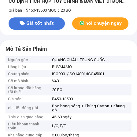
CỐ ĐỊNH TÍCH HỢP TÙY CHỈNH & BÀN VIẾT DI ĐỘNG
CAM TỦ TỦ TỦ CỐ ĐỊNH TÍCH HỢP
Giá bán：$450-13500
MOQ：20 BỘ
Giá tốt nhất
nói chuyện ngay.
Mô Tả Sản Phẩm
Nguồn gốc
QUẢNG CHÂU, TRUNG QUỐC
Hàng hiệu
BUVMAMO
Chứng nhận
ISO9001/ISO14001/ISO45001
Số mô hình
V43
Số lượng đặt hàng
20 BỘ
tối thiểu
Giá bán
$450-13500
Bọc bong bóng + Thùng Carton + Khung
chi tiết đóng gói
gỗ
Thời gian giao hàng
45-60 ngày
Điều khoản thanh
L/C,T/T
toán
Khả năng cung cấp
5.000 bộ/tháng