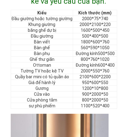
kế và yêu cầu của bạn.
Chương trình VR
Kiểu
Kích thước (mm)
Đầu giường hoặc tường giường
2000*75*740
Về chúng tôi
Khung giường
2000*2100*220
băng ghế dự bị
1600*500*450
Tham quan nhà máy
Đầu giường
500*400*500
Bàn viết
1800*600*760
Kiểm soát chất lượng
Bàn ghế
560*590*1050
Bàn phụ
Đường kính500*500
Ghế thư giãn
800*760*1020
Liên hệ
Ottoman
Đường kính600*400
Tường TV hoặc kệ TV
2000*550*760
Tin tức
Quầy bar mini có tủ quần áo
2100*600*2200
Giá để hành lý
950*600*550
Các trường hợp
Gương
1200*10*800
Cửa vào
900*2000*50
Cửa phòng tắm
800*2000*50
Câu hỏi thường gặp
sự phù phiếm
1100*520*400
nói chuyện ngay.