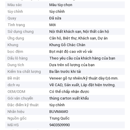
Màu sắc
Màu tùy chọn
tùy chỉnh
tùy chỉnh
Quay
Đã sửa
Tình trạng
Mới
Sử dụng chung
Nội thất khách sạn, Nội thất căn hộ
Ứng dụng
Căn hộ, Biệt thự, Khách sạn, Dự án
Khung
Khung Gỗ Chắc Chắn
bọc đệm
Bọt mật độ cao với vỏ vải
Dấu lô hàng
Theo yêu cầu của khách hàng của bạn
Dung tích
Dựa trên số lượng của bạn
Kiểm tra chất lượng
Ba lần trước khi tải
Bề mặt
Veneer gỗ tự nhiên/kỹ thuật dày 0,6 mm.
dịch vụ
Vẽ CAD, Sản xuất, Lắp đặt hiện trường.
OEM/ODM
Có thể chấp nhận được
Gói vận chuyển
thùng carton xuất khẩu
Đặc điểm kỹ thuật
tùy chỉnh
Nhãn hiệu
BUVMAMO
Nguồn gốc
Trung Quốc
Mã HS
9403509990