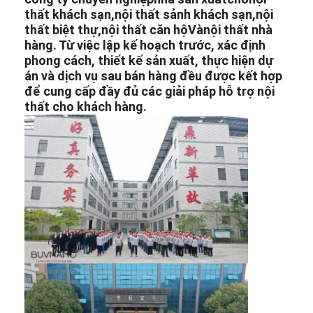
thất khách sạn
,
nội thất sảnh khách sạn
,
nội
thất biệt thự
,
nội thất căn hộ
Và
nội thất nhà
hàng
. Từ việc lập kế hoạch trước, xác định
phong cách, thiết kế sản xuất, thực hiện dự
án và dịch vụ sau bán hàng đều được kết hợp
để cung cấp đầy đủ các giải pháp hỗ trợ nội
thất cho khách hàng.