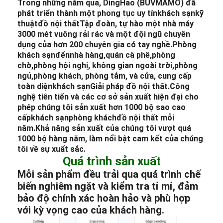
Trong những năm qua, DingHao (BUVMAMO) đã
phát triển thành một phong tục uy tín
khách sạn
kỹ
thuật
đồ nội thất
Tập đoàn, tự hào một nhà máy
3000 mét vuông rải rác và một đội ngũ chuyên
dụng của hơn 200 chuyên gia có tay nghề.
Phòng
khách sạn
đến
nhà hàng,
quán cà phê,
phòng
chờ,
phòng hội nghị, không gian ngoài trời,
phòng
ngủ,
phòng khách, phòng tắm, và cửa, cung cấp
toàn diện
khách sạn
Giải pháp đồ nội thất.
Công
nghệ tiên tiến và các cơ sở sản xuất hiện đại cho
phép chúng tôi sản xuất hơn 1000 bộ sao cao
cấp
khách sạn
phòng khách
đồ nội thất mỗi
năm.
Khả năng sản xuất của chúng tôi vượt quá
1000 bộ hàng năm, làm nổi bật cam kết của chúng
tôi về sự xuất sắc.
Quá trình sản xuất
Mỗi sản phẩm đều trải qua quá trình chế
biến nghiêm ngặt và kiểm tra tỉ mỉ, đảm
bảo độ chính xác hoàn hảo và phù hợp
với kỳ vọng cao của khách hàng.