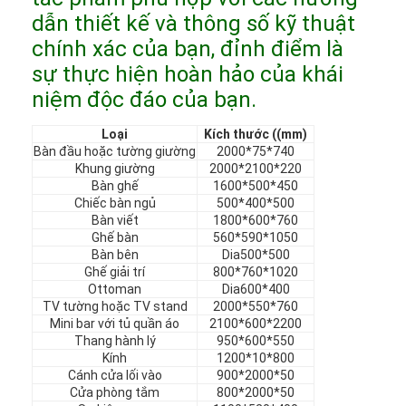
nội thất khách sạn
dẫn thiết kế và thông số kỹ thuật
chính xác của bạn, đỉnh điểm là
Đồ nội thất biệt thự
sự thực hiện hoàn hảo của khái
Đồ nội thất căn hộ
niệm độc đáo của bạn.
Đồ nội thất câu lạc bộ thương mại
Loại
Kích thước ((mm)
Bàn đầu hoặc tường giường
2000*75*740
Khung giường
2000*2100*220
Đồ nội thất phòng ăn
Bàn ghế
1600*500*450
Chiếc bàn ngủ
500*400*500
Nội thất văn phòng
Bàn viết
1800*600*760
Ghế bàn
560*590*1050
Đồ đạc cố định
Bàn bên
Dia500*500
Ghế giải trí
800*760*1020
Ottoman
Dia600*400
Nội thất bọc da
TV tường hoặc TV stand
2000*550*760
Mini bar với tủ quần áo
2100*600*2200
Thang hành lý
950*600*550
Kính
1200*10*800
Cánh cửa lối vào
900*2000*50
Cửa phòng tắm
800*2000*50