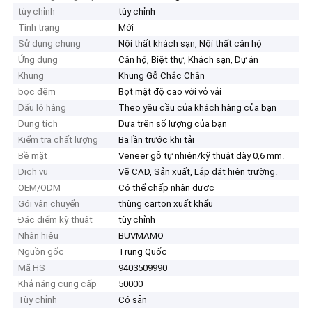
tùy chỉnh
tùy chỉnh
Tình trạng
Mới
Sử dụng chung
Nội thất khách sạn, Nội thất căn hộ
Ứng dụng
Căn hộ, Biệt thự, Khách sạn, Dự án
Khung
Khung Gỗ Chắc Chắn
bọc đệm
Bọt mật độ cao với vỏ vải
Dấu lô hàng
Theo yêu cầu của khách hàng của bạn
Dung tích
Dựa trên số lượng của bạn
Kiểm tra chất lượng
Ba lần trước khi tải
Bề mặt
Veneer gỗ tự nhiên/kỹ thuật dày 0,6 mm.
Dịch vụ
Vẽ CAD, Sản xuất, Lắp đặt hiện trường.
OEM/ODM
Có thể chấp nhận được
Gói vận chuyển
thùng carton xuất khẩu
Đặc điểm kỹ thuật
tùy chỉnh
Nhãn hiệu
BUVMAMO
Nguồn gốc
Trung Quốc
Mã HS
9403509990
Khả năng cung cấp
50000
Tùy chỉnh
Có sẵn