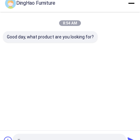
DingHao Furniture
8:54 AM
Good day, what product are you looking for?
OEM / ODM tùy chỉnh
OEM/ODM CHINA
GIẢI PHÁP NỘ
đa khu vực thích
LUXURY INTERIOR
PHÒNG NGỦ &
nghi sang trọng
DESIGN &
SUITE KHÁCH
phong cách châu Á
FURNISHING ONE
PHONG CÁCH
nội thất.
STOP SERVICE
PHƯƠNG ĐÔN
Giá tốt nhất
Giá tốt nhất
Giá tốt n
SOLUTION
CHỈNH, VẬT LI
& VẢI CAO CẤ
DỰ ÁN NỘI TH
KHÁCH SẠN. 
MÁY TRUNG Q
Nhà
Về chúng
Liên hệ với chúng
Desktop
CUNG CẤP TR
tôi
tôi
Site
TIẾP, NỘI THẤ
Sơ đồ trang web
Chính sách bảo mật
BIỆT
Phẩm chất
nội thất khách sạn
Nhà máy trung quốc.Copyright © 2026
GUANGZHOU DINGHAO FURNITURE CO., LTD.. All Rights Reserved.