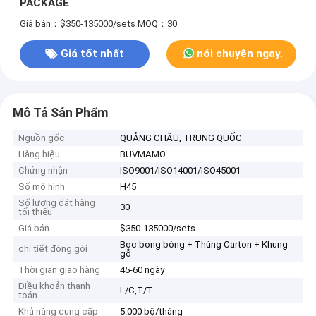
PACKAGE
Giá bán：$350-135000/sets
MOQ：30
Giá tốt nhất
nói chuyện ngay.
Mô Tả Sản Phẩm
Nguồn gốc
QUẢNG CHÂU, TRUNG QUỐC
Hàng hiệu
BUVMAMO
Chứng nhận
ISO9001/ISO14001/ISO45001
Số mô hình
H45
Số lượng đặt hàng
30
tối thiểu
Giá bán
$350-135000/sets
Bọc bong bóng + Thùng Carton + Khung
chi tiết đóng gói
gỗ
Thời gian giao hàng
45-60 ngày
Điều khoản thanh
L/C,T/T
toán
Khả năng cung cấp
5.000 bộ/tháng