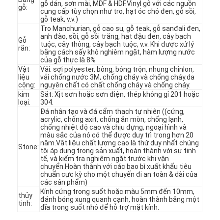
gỗ dán, sơn mài, MDF & HDF.Vinyl gỗ với các nguồn
gỗ:
cung cấp tùy chọn như tro, hạt óc chó đen, gỗ sồi,
gỗ teak, v.v.)
Tro Manchurian, gỗ cao su, gỗ teak, gỗ sanđali đen,
anh đào, sồi, gỗ sồi trắng, hạt đậu đen, cây bạch
Gỗ
tuộc, cây thông, cây bạch tuộc, v.v. Khi được xử lý
rắn:
bằng cách sấy khô nghiêm ngặt, hàm lượng nước
của gỗ thực là 8%
Vật
Vải: sợi polyester, bông, bông trộn, nhung chinlon,
liệu
vải chống nước 3M, chống cháy và chống cháy.da
cộng:
nguyên chất có chất chống cháy và chống cháy.
kim
Sắt: Xịt sơn hoặc sơn điện, thép không gỉ 201 hoặc
loại:
304.
Đá nhân tạo và đá cẩm thạch tự nhiên ((cứng,
acrylic, chống axit, chống ăn mòn, chống lạnh,
chống nhiệt độ cao và chịu đựng, ngoại hình và
màu sắc của nó có thể được duy trì trong hơn 20
năm.Vật liệu chất lượng cao là thứ duy nhất chúng
Stone:
tôi áp dụng trong sản xuất, hoàn thành với sự tinh
tế, và kiểm tra nghiêm ngặt trước khi vận
Trang chủ
chuyển.Hoàn thành với các bao bì xuất khẩu tiêu
chuẩn cực kỳ cho một chuyến đi an toàn & dài của
các sản phẩm)
Các sản phẩm
Kính cứng trong suốt hoặc màu 5mm đến 10mm,
thủy
đánh bóng xung quanh cạnh, hoàn thành bằng một
tinh:
đĩa trong suốt nhỏ để hỗ trợ mặt kính.
Video