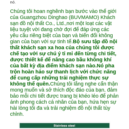
nó.
Chúng tôi hoan nghênh bạn bước vào thế giới
của Guangzhou Dinghao (BUVMAMO) Khách
sạn đồ nội thất Co., Ltd.,nơi một loạt các vật
liệu tuyệt vời đang chờ đợi để đáp ứng các
yêu cầu riêng biệt của bạn và biến đổi không
gian của bạn với sự tinh tế.
Bộ sưu tập đồ nội
thất khách sạn xa hoa của chúng tôi được
chế tạo với sự chú ý tỉ mỉ đến từng chi tiết,
được thiết kế để nâng cao bầu không khí
của bất kỳ địa điểm khách sạn nào.Nó pha
trộn hoàn hảo sự thanh lịch với chức năng
để cung cấp những trải nghiệm thực sự
không thể quên.
Chúng tôi lắng nghe cẩn thận
mong muốn và sở thích độc đáo của bạn, đảm
bảo mỗi chi tiết được trang bị khéo léo để phản
ánh phong cách cá nhân của bạn, hứa hẹn sự
hài lòng tối đa và trải nghiệm đồ nội thất tùy
chỉnh.