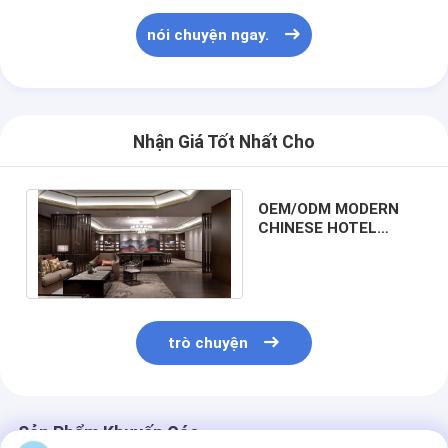
nói chuyện ngay.
Nhận Giá Tốt Nhất Cho
OEM/ODM MODERN
CHINESE HOTEL
FURNITURE PACKAGE
trò chuyện
Sản Phẩm Khuyến Cáo