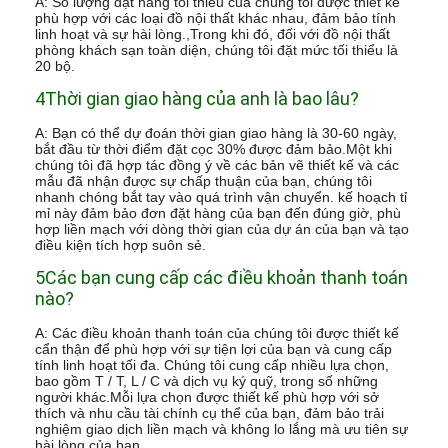
A: Số lượng đặt hàng tối thiểu của chúng tôi được thiết kế
phù hợp với các loại đồ nội thất khác nhau, đảm bảo tính
linh hoạt và sự hài lòng.,Trong khi đó, đối với đồ nội thất
phòng khách sạn toàn diện, chúng tôi đặt mức tối thiểu là
20 bộ.
4Thời gian giao hàng của anh là bao lâu?
A: Bạn có thể dự đoán thời gian giao hàng là 30-60 ngày,
bắt đầu từ thời điểm đặt cọc 30% được đảm bảo.Một khi
chúng tôi đã hợp tác đồng ý về các bản vẽ thiết kế và các
mẫu đã nhận được sự chấp thuận của bạn, chúng tôi
nhanh chóng bắt tay vào quá trình vận chuyển. kế hoạch tỉ
mỉ này đảm bảo đơn đặt hàng của bạn đến đúng giờ, phù
hợp liền mạch với dòng thời gian của dự án của bạn và tạo
điều kiện tích hợp suôn sẻ.
5Các bạn cung cấp các điều khoản thanh toán
nào?
A: Các điều khoản thanh toán của chúng tôi được thiết kế
cẩn thận để phù hợp với sự tiện lợi của bạn và cung cấp
tính linh hoạt tối đa. Chúng tôi cung cấp nhiều lựa chọn,
bao gồm T / T, L / C và dịch vụ ký quỹ, trong số những
người khác.Mỗi lựa chọn được thiết kế phù hợp với sở
thích và nhu cầu tài chính cụ thể của bạn, đảm bảo trải
nghiệm giao dịch liền mạch và không lo lắng mà ưu tiên sự
hài lòng của bạn.