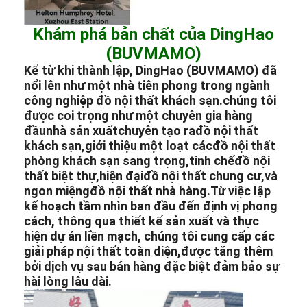
Khám phá bản chất của DingHao
(BUVMAMO)
Kể từ khi thành lập, DingHao (BUVMAMO) đã
nổi lên như một nhà tiên phong trong ngành
công nghiệp đồ nội thất khách sạn.chúng tôi
được coi trọng như một chuyên gia hàng
đầu
nhà sản xuất
chuyên tạo ra
đồ nội thất
khách sạn,
giới thiệu một loạt các
đồ nội thất
phòng khách sạn sang trọng,
tinh chế
đồ nội
thất biệt thự,
hiện đại
đồ nội thất chung cư,
và
ngon miệng
đồ nội thất nhà hàng.
Từ việc lập
kế hoạch tầm nhìn ban đầu đến định vị phong
cách, thông qua thiết kế sản xuất và thực
hiện dự án liền mạch, chúng tôi cung cấp các
giải pháp nội thất toàn diện,được tăng thêm
bởi dịch vụ sau bán hàng đặc biệt đảm bảo sự
hài lòng lâu dài.