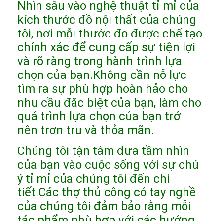
Nhìn sâu vào nghệ thuật tỉ mỉ của
Chương trình VR
kích thước đồ nội thất của chúng
tôi, nơi mỗi thước đo được chế tạo
Về chúng tôi
chính xác để cung cấp sự tiện lợi
Tham quan nhà máy
và rõ ràng trong hành trình lựa
chọn của bạn.Không cần nỗ lực
Kiểm soát chất lượng
tìm ra sự phù hợp hoàn hảo cho
Liên hệ
nhu cầu đặc biệt của bạn, làm cho
quá trình lựa chọn của bạn trở
Tin tức
nên trơn tru và thỏa mãn.
Các trường hợp
Chúng tôi tận tâm đưa tầm nhìn
Câu hỏi thường gặp
của bạn vào cuộc sống với sự chú
ý tỉ mỉ của chúng tôi đến chi
nói chuyện ngay.
tiết.Các thợ thủ công có tay nghề
của chúng tôi đảm bảo rằng mỗi
tác phẩm phù hợp với các hướng